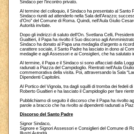
Sindaco per l’incontro privato.
Al termine del colloquio, il Sindaco ha presentato al Santo P
Sindaco riuniti ad attenderlo nella Sala dell’Arazzo; succes
d’Oro” del Comune di Roma. Quindi, nell’Aula Giulio Cesare, 
Autorità invitate.
Dopo gli indirizzi di saluto dell’On. Svetlana Celli, Presid
Gualtieri, il Papa ha rivolto il Suo discorso agli Amministra
Sindaco ha donato al Papa una medaglia d’argento a ricordo d
carattere sociale, il Santo Padre ha lasciato in dono al Comu
medaglie e agli Assessori e ai Consiglieri, che ha salutato i
Al termine, il Papa e il Sindaco si sono affacciati dalla Log
radunati a Piazza del Campidoglio. Rientrati nell’Aula Giul
commemorativa della visita. Poi, attraversando la Sala “Lau
Dipendenti Capitolini.
Al Portico del Vignola, tra dagli squilli di tromba dei fedel
Roberto Gualtieri e ha lasciato il Campidoglio per fare rient
Pubblichiamo di seguito il discorso che il Papa ha rivolto ag
parole a braccio che ha rivolto ai dipendenti radunati a Pia
Discorso del Santo Padre
Signor Sindaco,
Signore e Signori Assessori e Consiglieri del Comune di 
Illustri Autorità,