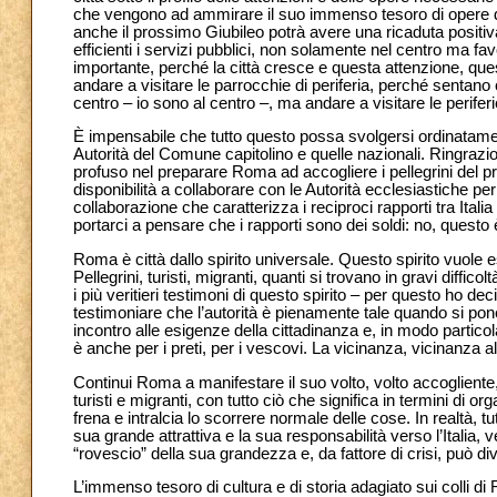
che vengono ad ammirare il suo immenso tesoro di opere d’
anche il prossimo Giubileo potrà avere una ricaduta positiva
efficienti i servizi pubblici, non solamente nel centro ma fa
importante, perché la città cresce e questa attenzione, que
andare a visitare le parrocchie di periferia, perché sentano 
centro – io sono al centro –, ma andare a visitare le perifer
È impensabile che tutto questo possa svolgersi ordinatamen
Autorità del Comune capitolino e quelle nazionali. Ringrazi
profuso nel preparare Roma ad accogliere i pellegrini del pr
disponibilità a collaborare con le Autorità ecclesiastiche pe
collaborazione che caratterizza i reciproci rapporti tra Ita
portarci a pensare che i rapporti sono dei soldi: no, questo 
Roma è
città dallo spirito universale. Questo spirito vuole e
Pellegrini, turisti, migranti, quanti si trovano in gravi diffico
i più veritieri testimoni di questo spirito – per questo ho d
testimoniare che l’autorità è pienamente tale quando si pone 
incontro alle esigenze della cittadinanza e, in modo particola
è anche per i preti, per i vescovi. La vicinanza, vicinanza 
Continui Roma a manifestare il suo volto, volto accogliente, 
turisti e migranti, con tutto ciò che significa in termini d
frena e intralcia lo scorrere normale delle cose. In realtà, t
sua grande attrattiva e la sua responsabilità verso l’Italia
“rovescio” della sua grandezza e, da fattore di crisi, può di
L’immenso tesoro di cultura e di storia adagiato sui colli di