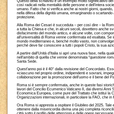
Questo della schiavitù è un esempio molto significativo del 
così radicati nella mentalità delle persone e dell’intera soci
umano. Fatto che si verifica anche ai nostri giorni, quando,
nella difesa della dignità umana, emarginando o scartando 
protezione.
Alla Roma dei Cesari è succeduta – per così dire – la Roma 
a tutta la Chiesa e che, in alcuni secoli, dovettero anche sv
disfacimento del mondo antico, e alcune volte, con compor
all’universalità di Roma venne confermata ed esaltata. Se i
mondo mediterraneo e, benché molto vasto, non coinvolgeva 
perché deve far conoscere a tutti i popoli Cristo, la sua azi
A partire dall’Unità d’Italia si aprì una nuova fase, nella qua
nell’ambito di quella che venne denominata “
questione ro
Santa Sede.
Quest’anno poi è il 40° dalla revisione del Concordato. Esso
«ciascuno nel proprio ordine, indipendenti e sovrani, impegnan
collaborazione per la promozione dell’uomo e il bene del Pa
Roma si è sempre confermata, anche in queste fasi storiche
lavori del Concilio Ecumenico Vaticano II, dai diversi Anni Sa
Economica Europea, come pure del Trattato che istituì la Co
Organizzazioni internazionali, in particolare la FAO, che i
Ora Roma si appresta a ospitare il Giubileo del 2025. Tale e
ottenere dalla misericordia divina una più completa riconcil
città sotto il profilo delle attenzioni e delle opere necessarie