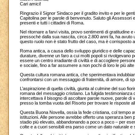
Cari amici!
Ringrazio il Signor Sindaco per il gradito invito e per le gen
Capitolina per le parole di benvenuto. Saluto gli Assessori 
presenti e tutti i cittadini di Roma.
Nel ritornare a farvi visita, provo sentimenti di gratitudine e d
pressoché dalla sua nascita, circa 2.800 anni fa, ha avuto un
questo ruolo non è stato frutto del caso, ma è corrisposto 
Roma antica, a causa dello sviluppo giuridico e delle capacit
durature, divenne un faro a cui molti popoli si rivolgevano 
essere un centro irradiante di civiltà e di accogliere persone
e sociale, fino a far assumere a non pochi di loro le più alte
Questa cultura romana antica, che sperimentava indubbiamen
confrontarsi con un messaggio di fraternità, di amore, di sp
L’aspirazione di quella civiltà, giunta al culmine del suo fior
romana del messaggio cristiano. La fulgida testimonianza de
intercettava il bisogno di ascoltare parole nuove, parole di
presso la tomba vuota del Risorto per trovare le risposte all’a
Questa Buona Novella, ossia la fede cristiana, col tempo a
istituzioni. Alle persone avrebbe offerto una speranza ben più
stadio più elevato, abbandonando a poco a poco – per esemp
colte e a cuori sensibili era parso come un dato naturale e s