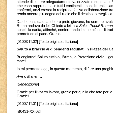
attende di essere adeguatamente valorizzato e rispettato.
che essa rappresenta in tutti i continenti – non dimentichiam
confermi, anzi cresca la reciproca fattiva collaborazione tra 
renda ancora più degna del ruolo che il destino, o meglio la
Da decenni, da quando ero prete giovane, ho sempre avuto
Roma andavo da lei. Chiedo a lei, alla
Salus Populi Roman
susciti la carità, affinché, confermando le sue più nobili tra
promotrice di pace. Grazie.
[01003-IT.02] [Testo originale: Italiano]
Saluto a braccio ai dipendenti radunati in Piazza del 
Buongiorno! Saluto tutti voi, l’Ama, la Protezione civile, i g
tante!
Io mi permetto oggi, in questo momento, di fare una preghie
Ave o Maria, …
[
Benedizione
]
Grazie per il vostro lavoro, grazie per quello che fate per l
Grazie!
[01007-IT.01] [Testo originale: Italiano]
[B0491-XX.02]