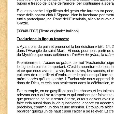
buono e fresco del pane dell’amore, per continuare a sperar
È questo anche il significato del gesto che faremo tra poco,
case della nostra città il Signore. Non lo facciamo per mett
tutti a partecipare, nel Pane dell’Eucaristia, alla vita nuo
Grazie.
[00948-IT.02] [Testo originale: Italiano]
Traduzione in lingua francese
« Ayant pris du pain et prononcé la bénédiction » (
Mc
14, 22
dans l’Évangile de saint Marc. Et nous pourrions partir de 
du Mystère que nous célébrons : l’
action de grâce
, la
mémo
Premièrement :
l’action de grâce
. Le mot “Eucharistie” sign
le signe du pain est important. C’est la nourriture de tous 
et ce que nous avons : la vie, les œuvres, les succès, e
cultures de recueillir et d’embrasser le pain lorsqu’il tombe 
même après qu’il est tombé. L’Eucharistie nous apprend donc
dons de Dieu, et cela non seulement dans la célébration, m
Par exemple, en ne gaspillant pas les choses et les talen
relevant ceux qui se trompent et qui tombent par faiblesse o
que personne ne peut rester à terre, et tous doivent avoir l
faire cela aussi dans la vie quotidienne, encore en accomp
précision, comme un don et une mission. Et toujours aider c
regarder quelqu'un de haut : pour l'aider à se relever. Et c’