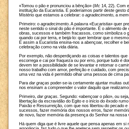
«Tomou o pão e pronunciou a bênção» (
Mc
14, 22). Com e
instituição da Eucaristia. E poderíamos partir deste gesto
Mistério que estamos a celebrar: o
agradecimento
, a
memó
Primeiro: o
agradecimento
. A palavra «Eucaristia» quer p
neste sentido o sinal do pão é importante. É o alimento d
obras, sucessos e também fracassos, como simboliza o g
quando cai por terra, e beijá-lo: quer lembrar que o mesm
E assim a Eucaristia ensina-nos a abençoar, recolher e be
celebração como na vida diária.
Por exemplo, não desperdiçando as coisas e talentos qu
escorrega e cai por fraqueza ou por erro, porque tudo é 
devem ter a possibilidade de se levantar e retomar o cami
nosso trabalho com amor, perfeição e cuidado, com pre
uma vez na vida é permitido olhar uma pessoa de cima par
Para
dar graças
poder-se-ia certamente ajuntar muitas ou
nos ensinam a compreender o valor daquilo que realizam
Primeiro,
dar graças
. Segundo: «abençoar o pão», ou seja
libertação da escravidão do Egito e o início do êxodo rumo
Paixão e Ressurreição, com que nos libertou do pecado e
sucessos, fazer memória dos nossos erros, fazer memóri
de novo, fazer memória da presença do Senhor na nossa 
Há quem diga que é livre aquele que pensa apenas em si 
arrogância, faz tudo o que lhe apetece sem respeitar os o