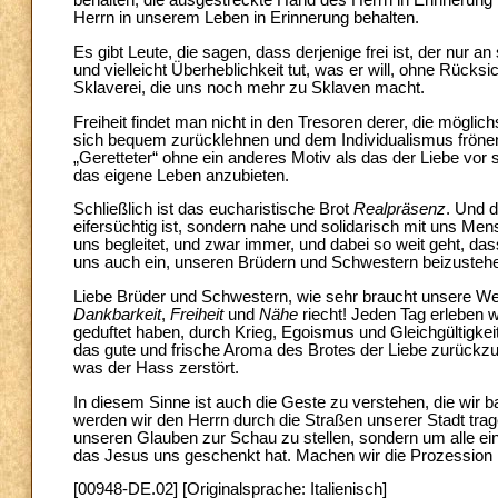
behalten, die ausgestreckte Hand des Herrn in Erinnerung 
Herrn in unserem Leben in Erinnerung behalten.
Es gibt Leute, die sagen, dass derjenige frei ist, der nur a
und vielleicht Überheblichkeit tut, was er will, ohne Rücksic
Sklaverei, die uns noch mehr zu Sklaven macht.
Freiheit findet man nicht in den Tresoren derer, die möglich
sich bequem zurücklehnen und dem Individualismus frönen.
„Geretteter“ ohne ein anderes Motiv als das der Liebe vor
das eigene Leben anzubieten.
Schließlich ist das eucharistische Brot
Realpräsenz
. Und d
eifersüchtig ist, sondern nahe und solidarisch mit uns Men
uns begleitet, und zwar immer, und dabei so weit geht, da
uns auch ein, unseren Brüdern und Schwestern beizustehen,
Liebe Brüder und Schwestern, wie sehr braucht unsere Wel
Dankbarkeit
,
Freiheit
und
Nähe
riecht! Jeden Tag erleben w
geduftet haben, durch Krieg, Egoismus und Gleichgültigke
das gute und frische Aroma des Brotes der Liebe zurückz
was der Hass zerstört.
In diesem Sinne ist auch die Geste zu verstehen, die wir b
werden wir den Herrn durch die Straßen unserer Stadt trag
unseren Glauben zur Schau zu stellen, sondern um alle ei
das Jesus uns geschenkt hat. Machen wir die Prozession 
[00948-DE.02] [Originalsprache: Italienisch]