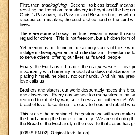
First, then,
thanksgiving
. Second, “to bless bread” means
recalling the liberation from slavery in Egypt and the beg
Christ’s Passover, his Passion and Resurrection, by which
successes, mistakes, the outstretched hand of the Lord wh
lives.
There are some who say that true freedom means thinking o
regard for others. This is not freedom, but a hidden form of
Yet freedom is not found in the security vaults of those wh
indulge in disengagement and individualism. Freedom is f
to serve others, offering our lives as “saved” people.
Finally, the Eucharistic bread is the real
presence
. This sp
in solidarity with humanity; a God who does not abandon us
placing himself, helpless, into our hands. And his real pre
love calls us.
Brothers and sisters, our world desperately needs this bre
and closeness! Every day we see too many streets that wer
reduced to rubble by war, selfishness and indifference! We
bread of love, to continue tirelessly to hope and rebuild wh
This is also the meaning of the gesture we will soon make w
the Lord among the homes of our city. We are not doing this t
the Bread of the Eucharist, in the new life that Jesus has g
[00948-EN.02] [Original text: Italian]