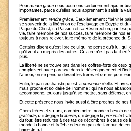
Pour
rendre grâce
nous pourrions certainement ajouter bea
importantes, parce qu’elles nous apprennent à saisir la va
Premièrement,
rendre grâce
. Deuxièmement : “bénir le pai
se souvenir de la libération de l’esclavage en Égypte et du 
Pâque du Christ, sa Passion et sa Résurrection, par lesquel
vie, faire mémoire de nos succès, faire mémoire de nos er
toujours à nous relever, faire mémoire de la présence du S
Certains disent qu’est libre celui qui ne pense qu’à lui, qui j
qu’il veut au mépris des autres. Cela ce n’est pas la liber
plus.
La liberté ne se trouve pas dans les coffres-forts de ceux
complaisent avec paresse dans le désengagement et l’indivi
l’amour, on se penche devant les frères et sœurs pour leur
Enfin, le pain eucharistique est la
présence
réelle. Et avec c
mais proche et solidaire de l’homme ; qui ne nous abandon
accompagne, toujours jusqu’à se mettre, sans défense, en
Et cette présence nous invite aussi à être proches de nos 
Chers frères et sœurs, combien notre monde a besoin de ce
gratitude
, qui dégage la
liberté
, qui dégage la
proximité
! Ch
du four, être réduites à des tas de décombres à cause de la 
monde la bonne et fraîche odeur du pain de l’amour, de con
haine détruit.