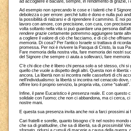
ad accogliere e baciare, sempre, in rendimento di grazie, i 
Ad esempio non sprecando le cose e i talenti che il Signor
debolezza o per errore: perché tutto è dono e nulla può an
la possibilità di rialzarsi e di riprendere il cammino. E noi
lavoro con amore, con precisione, con cura, con precision
volta soltanto nella vita si può guardare una persona dall’al
rendere grazie
certamente potremmo aggiungere tante altre 
a cogliere il valore di ciò che facciamo, e di ciò che offria
memoria
. Di cosa? Per l’antico Israele si trattava di ricorda
promessa. Per noi è rivivere la Pasqua di Cristo, la sua Pas
Fare memoria della nostra vita, fare memoria dei nostri su
del Signore che sempre ci aiuta a sollevarci, fare memoria 
C’è chi dice che è libero chi pensa solo a sé stesso, chi s
quello che vuole a dispetto degli altri. Questa non è libert
ancora. La libertà non si incontra nelle casseforti di chi a
nell’individualismo: la libertà si incontra nel cenacolo dove,
offrire loro il proprio servizio, la propria vita, come “salvati”.
Infine, il pane Eucaristico è
presenza
reale. E con questo c
solidale con l’uomo; che non ci abbandona, ma ci cerca, ci
nostre mani.
E questa sua presenza invita anche noi a farci prossimi ai f
Cari fratelli e sorelle, quanto bisogno c’è nel nostro mond
che sa di
gratitudine
, che sa di
libertà
, sa di
prossimità
! Ve
sfornato, ridursi a cumuli di macerie a causa della guerra, 