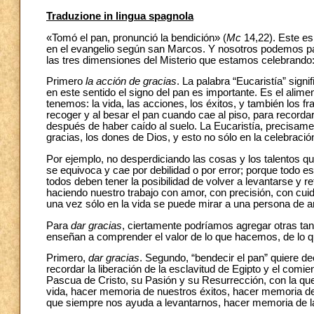
Traduzione in lingua spagnola
«Tomó el pan, pronunció la bendición» (
Mc
14,22). Este es 
en el evangelio según san Marcos. Y nosotros podemos par
las tres dimensiones del Misterio que estamos celebrando:
Primero
la acción de gracias
. La palabra “Eucaristía” sign
en este sentido el signo del pan es importante. Es el alime
tenemos: la vida, las acciones, los éxitos, y también los 
recoger y al besar el pan cuando cae al piso, para recor
después de haber caído al suelo. La Eucaristía, precisamen
gracias, los dones de Dios, y esto no sólo en la celebración
Por ejemplo, no desperdiciando las cosas y los talentos 
se equivoca y cae por debilidad o por error; porque todo 
todos deben tener la posibilidad de volver a levantarse y 
haciendo nuestro trabajo con amor, con precisión, con cu
una vez sólo en la vida se puede mirar a una persona de ar
Para
dar gracias
,
ciertamente podríamos agregar otras tan
enseñan a comprender el valor de lo que hacemos, de lo 
Primero,
dar gracias
. Segundo, “bendecir el pan” quiere de
recordar la liberación de la esclavitud de Egipto y el comi
Pascua de Cristo, su Pasión y su Resurrección, con la qu
vida, hacer memoria de nuestros éxitos, hacer memoria de
que siempre nos ayuda a levantarnos, hacer memoria de la