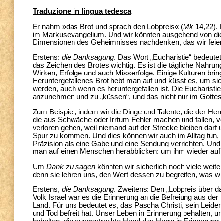
Traduzione in lingua tedesca
Er nahm »das Brot und sprach den Lobpreis« (
Mk
14,22). 
im Markusevangelium. Und wir könnten ausgehend von dies
Dimensionen des Geheimnisses nachdenken, das wir feie
Erstens:
die Danksagung
. Das Wort „Eucharistie“ bedeute
das Zeichen des Brotes wichtig. Es ist die tägliche Nahrung
Wirken, Erfolge und auch Misserfolge. Einige Kulturen b
Heruntergefallenes Brot hebt man auf und küsst es, um sic
werden, auch wenn es heruntergefallen ist. Die Eucharistie
anzunehmen und zu „küssen“, und das nicht nur im Gottes
Zum Beispiel, indem wir die Dinge und Talente, die der He
die aus Schwäche oder Irrtum Fehler machen und fallen, ve
verloren gehen, weil niemand auf der Strecke bleiben darf
Spur zu kommen. Und dies können wir auch im Alltag tun, in
Präzision als eine Gabe und eine Sendung verrichten. Und i
man auf einen Menschen herabblicken: um ihm wieder auf d
Um
Dank zu sagen
könnten wir sicherlich noch viele weit
denn sie lehren uns, den Wert dessen zu begreifen, was wi
Erstens,
die Danksagung
. Zweitens: Den „Lobpreis über d
Volk Israel war es die Erinnerung an die Befreiung aus d
Land. Für uns bedeutet es, das Pascha Christi, sein Leide
und Tod befreit hat. Unser Leben in Erinnerung behalten, u