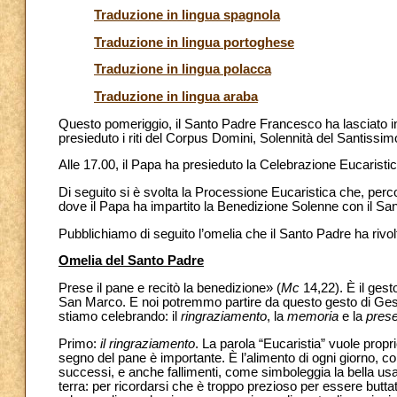
Traduzione in lingua spagnola
Traduzione in lingua portoghese
Traduzione in lingua polacca
Traduzione in lingua araba
Questo pomeriggio, il Santo Padre Francesco ha lasciato in
presieduto i riti del Corpus Domini, Solennità del Santissim
Alle 17.00, il Papa ha presieduto la Celebrazione Eucaristic
Di seguito si è svolta la Processione Eucaristica che, perc
dove il Papa ha impartito la Benedizione Solenne con il S
Pubblichiamo di seguito l’omelia che il Santo Padre ha rivol
Omelia del Santo Padre
Prese il pane e recitò la benedizione» (
Mc
14,22). È il gesto
San Marco. E noi potremmo partire da questo gesto di Gesù –
stiamo celebrando: il
ringraziamento
, la
memoria
e la
pres
Primo:
il ringraziamento
. La parola “Eucaristia” vuole propri
segno del pane è importante. È l’alimento di ogni giorno, co
successi, e anche fallimenti, come simboleggia la bella usa
terra: per ricordarsi che è troppo prezioso per essere butta