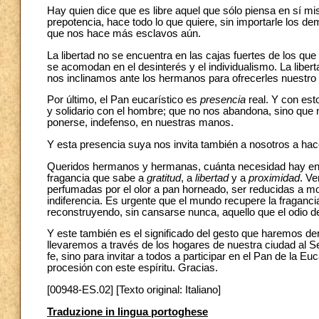
Hay quien dice que es libre aquel que sólo piensa en sí mi
prepotencia, hace todo lo que quiere, sin importarle los de
que nos hace más esclavos aún.
La libertad no se encuentra en las cajas fuertes de los q
se acomodan en el desinterés y el individualismo. La liber
nos inclinamos ante los hermanos para ofrecerles nuestro 
Por último, el Pan eucarístico es
presencia
real. Y con est
y solidario con el hombre; que no nos abandona, sino que
ponerse, indefenso, en nuestras manos.
Y esta presencia suya nos invita también a nosotros a ha
Queridos hermanos y hermanas, cuánta necesidad hay en 
fragancia que sabe a
gratitud
, a
libertad
y a
proximidad
. V
perfumadas por el olor a pan horneado, ser reducidas a m
indiferencia. Es urgente que el mundo recupere la fraganci
reconstruyendo, sin cansarse nunca, aquello que el odio d
Y este también es el significado del gesto que haremos dent
llevaremos a través de los hogares de nuestra ciudad al S
fe, sino para invitar a todos a participar en el Pan de la 
procesión con este espíritu. Gracias.
[00948-ES.02] [Texto original: Italiano]
Traduzione in lingua portoghese