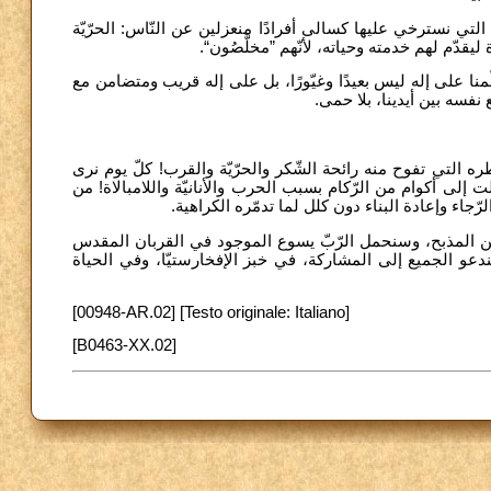
 التي نسترخي عليها كسالى أفرادًا منعزلين عن النّاس: الحرّيّة
 ليقدّم لهم خدمته وحياته، لأنّهم ”مخلَّصُون
منا على إله ليس بعيدًا وغيّورًا، بل على إله قريب ومتضامن مع
ع نفسه بين أيدينا، بلا حمى
طره التي تفوح منه رائحة الشّكر والحرّيّة والقرب! كلّ يوم نرى
لت إلى أكوام من الرّكام بسبب الحرب والأنانيّة واللامبالاة! من
الرّجاء وإعادة البناء دون كلل لما تدمّره الكراهية
أ من المذبح، وسنحمل الرّبّ يسوع الموجود في القربان المقدس
 لندعو الجميع إلى المشاركة، في خبز الإفخارستيّا، وفي الحياة
[00948-AR.02] [Testo originale: Italiano]
[B0463-XX.02]