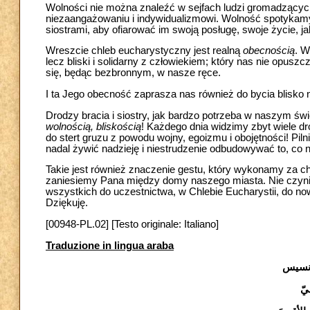
Wolności nie można znaleźć w sejfach ludzi gromadzących 
niezaangażowaniu i indywidualizmowi. Wolność spotykamy 
siostrami, aby ofiarować im swoją posługę, swoje życie, ja
Wreszcie chleb eucharystyczny jest realną
obecnością
. W
lecz bliski i solidarny z człowiekiem; który nas nie opus
się, będąc bezbronnym, w nasze ręce.
I ta Jego obecność zaprasza nas również do bycia blisko n
Drodzy bracia i siostry, jak bardzo potrzeba w naszym świ
wolnością,
bliskością
! Każdego dnia widzimy zbyt wiele 
do stert gruzu z powodu wojny, egoizmu i obojętności! Piln
nadal żywić nadzieję i niestrudzenie odbudowywać to, co 
Takie jest również znaczenie gestu, który wykonamy za ch
zaniesiemy Pana między domy naszego miasta. Nie czynimy
wszystkich do uczestnictwa, w Chlebie Eucharystii, do n
Dziękuję.
[00948-PL.02] [Testo originale: Italiano]
Traduzione in lingua araba
رنسيس
يّ