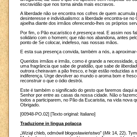
escravidão que nos torna ainda mais escravos.
A liberdade não se encontra nos cofres de quem acumula
desinteresse e individualismo: a liberdade encontra-se n
ajoelha diante dos irmãos oferecendo-lhes os próprios ser
Por fim, o Pão eucarístico é
presença
real. E assim nos f
solidário com o homem; que não nos abandona, antes pel
ponto de Se colocar, indefeso, nas nossas mãos.
E esta sua presença convida, também a nós, a aproximar
Queridos irmãos e irmãs, como é grande a necessidade, q
uma fragrância que sabe de
gratidão
, que sabe de
liberda
outrora cheiravam a pão fresco, e hoje estão reduzidas 
indiferença. Urge devolver ao mundo o aroma bom e fresco
reconstruir o que o ódio destrói.
Este é também o significado do gesto que faremos daqui a
Senhor por entre as casas da nossa cidade. Não o fazemos
todos a participarem, no Pão da Eucaristia, na vida nova
Obrigado.
[00948-PO.02] [Texto original: Italiano]
Traduzione in lingua polacca
„Wziął chleb, odmówił błogosławieństwo” (
Mk
14, 22). Tym