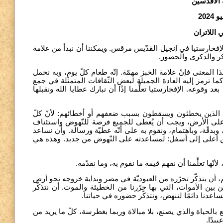
الأقدسَين
ي اللاتران
"َتِحُ حادثة تأسيس سرّ الإفخارستيا في إنجيل القدّيس مرقس. ويمكننا أن نبدأ من علامة
لشّكر والذكرى والحضور
ذا المعنى فإنّ علامة الخبز مهمّة. إنّه طعام كلّ يوم، وبه نحمل
كما ترمز إليه العادة الجميلة لبعض الثّقافات المتمثّلة في جمع
د وقوعه. الإفخارستيا تعلِّمنا إذًا أن نبارك عطايا الله ونقبلها
ر ونقيم الذين يخطئون ويسقطون بسبب ضعفهم أو أخطائهم: لأنّ كلّ
ا على الأرض، ويجب أن يُعطى للجميع فرصة للنّهوض واستئناف
 وبدقّة، وباهتمام، ونقوم به على أنّه عطيّة ورسالة. وأن نساعد
ن أعلى إلى أسفل: لمساعدته على النّهوض من جديد. وهذه هي
أنّها تعلِّمنا أن نفهم قيمة ما نقوم به، وما نقدّمه
ديم، أن يتذكّر تحرّره من العبوديّة في مصر وبداية خروجه نحو أرض
 بين الأموات، التي بها حرّرنا من الخطيئة والموت. أن نتذكّر
تي تساعدنا دائمًا لننهض، ونتذكّر حضوره في حياتنا
بالحياة والذي يصنع، بلا مبالاة وربما بغطرسة، كلّ ما يريد من
بيدًا