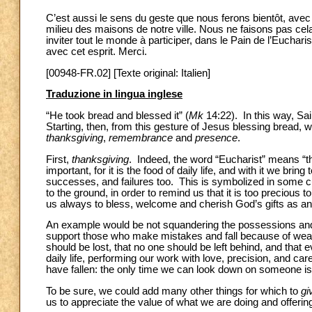
C’est aussi le sens du geste que nous ferons bientôt, avec 
milieu des maisons de notre ville. Nous ne faisons pas cela
inviter tout le monde à participer, dans le Pain de l’Euchar
avec cet esprit. Merci.
[00948-FR.02] [Texte original: Italien]
Traduzione in lingua inglese
“He took bread and blessed it” (
Mk
14:22). In this way, Sai
Starting, then, from this gesture of Jesus blessing bread, 
thanksgiving
,
remembrance
and
presence
.
First,
thanksgiving
. Indeed, the word “Eucharist” means “tha
important, for it is the food of daily life, and with it we brin
successes, and failures too. This is symbolized in some cult
to the ground, in order to remind us that it is too precious 
us always to bless, welcome and cherish God’s gifts as an act
An example would be not squandering the possessions and 
support those who make mistakes and fall because of weakn
should be lost, that no one should be left behind, and that
daily life, performing our work with love, precision, and ca
have fallen: the only time we can look down on someone is 
To be sure, we could add many other things for which to
gi
us to appreciate the value of what we are doing and offerin