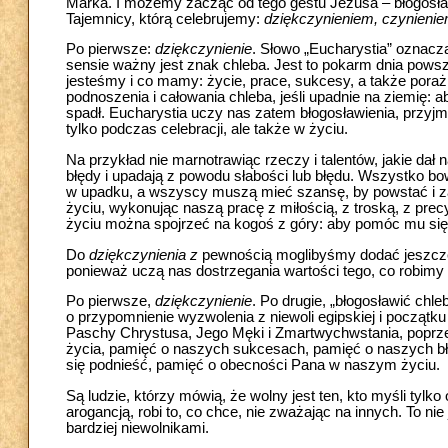
Marka. I możemy zacząć od tego gestu Jezusa – błogosła
Tajemnicy, którą celebrujemy:
dziękczynieniem, czynieni
Po pierwsze:
dziękczynienie
. Słowo „Eucharystia” oznacza
sensie ważny jest znak chleba. Jest to pokarm dnia pows
jesteśmy i co mamy: życie, prace, sukcesy, a także porażk
podnoszenia i całowania chleba, jeśli upadnie na ziemię: a
spadł. Eucharystia uczy nas zatem błogosławienia, przyjm
tylko podczas celebracji, ale także w życiu.
Na przykład nie marnotrawiąc rzeczy i talentów, jakie dał
błędy i upadają z powodu słabości lub błędu. Wszystko bo
w upadku, a wszyscy muszą mieć szansę, by powstać i 
życiu, wykonując naszą pracę z miłością, z troską, z precy
życiu można spojrzeć na kogoś z góry: aby pomóc mu się p
Do
dziękczynienia z
pewnością moglibyśmy dodać jeszcze 
ponieważ uczą nas dostrzegania wartości tego, co robimy i
Po pierwsze,
dziękczynienie
. Po drugie, „błogosławić chl
o przypomnienie wyzwolenia z niewoli egipskiej i początk
Paschy Chrystusa, Jego Męki i Zmartwychwstania, poprze
życia, pamięć o naszych sukcesach, pamięć o naszych b
się podnieść, pamięć o obecności Pana w naszym życiu.
Są ludzie, którzy mówią, że wolny jest ten, kto myśli tylko
arogancją, robi to, co chce, nie zważając na innych. To nie 
bardziej niewolnikami.