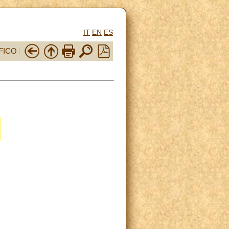
IT
EN
ES
FICO