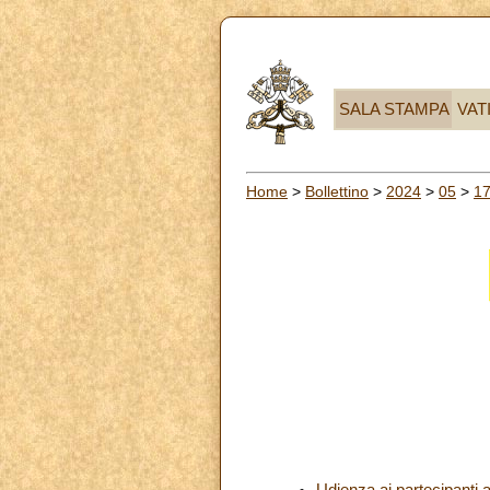
SALA STAMPA
VAT
Home
>
Bollettino
>
2024
>
05
>
1
Udienza ai partecipanti 