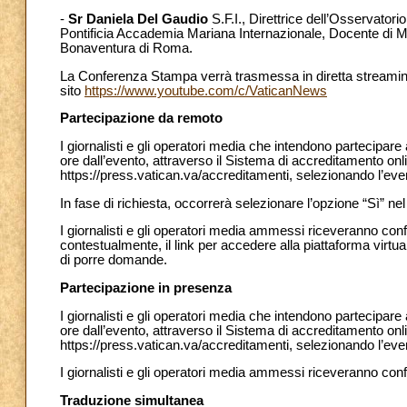
-
Sr Daniela Del Gaudio
S.F.I., Direttrice dell’Osservatori
Pontificia Accademia Mariana Internazionale, Docente di M
Bonaventura di Roma.
La Conferenza Stampa verrà trasmessa in diretta streaming 
sito
https://www.youtube.com/c/VaticanNews
Partecipazione da remoto
I giornalisti e gli operatori media che intendono partecipa
ore dall’evento, attraverso il Sistema di accreditamento onl
https://press.vatican.va/accreditamenti, selezionando l’ev
In fase di richiesta, occorrerà selezionare l’opzione “Sì” n
I giornalisti e gli operatori media ammessi riceveranno con
contestualmente, il link per accedere alla piattaforma virtu
di porre domande.
Partecipazione in presenza
I giornalisti e gli operatori media che intendono partecipar
ore dall’evento, attraverso il Sistema di accreditamento onl
https://press.vatican.va/accreditamenti, selezionando l’ev
I giornalisti e gli operatori media ammessi riceveranno con
Traduzione simultanea