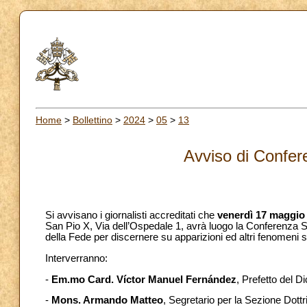
Home
>
Bollettino
>
2024
>
05
>
13
Avviso di Confe
Si avvisano i giornalisti accreditati che
venerdì 17 maggio
San Pio X, Via dell’Ospedale 1, avrà luogo la Conferenza 
della Fede per discernere su apparizioni ed altri fenomeni s
Interverranno:
-
Em.mo Card. Víctor Manuel Fernández
, Prefetto del D
-
Mons. Armando Matteo
, Segretario per la Sezione Dottr