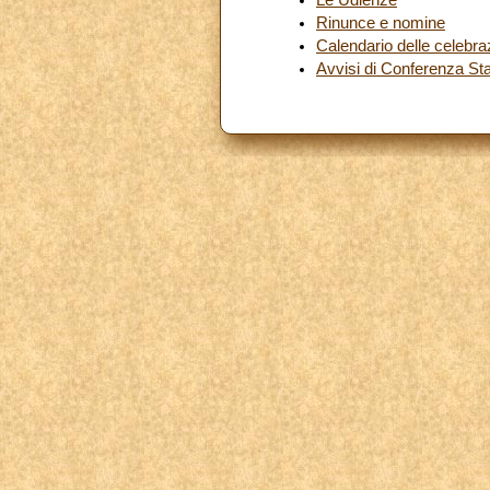
Rinunce e nomine
Calendario delle celebr
Avvisi di Conferenza S