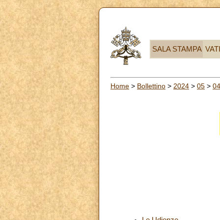
SALA STAMPA
VAT
Home
>
Bollettino
>
2024
>
05
>
0
Le Udienze