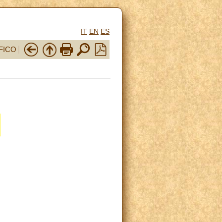
IT
EN
ES
FICO