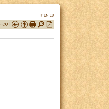
IT
EN
ES
FICO