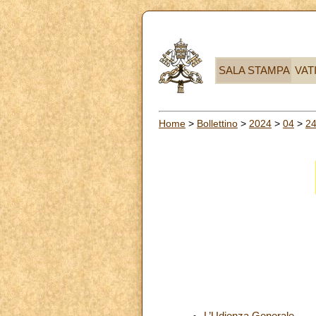
SALA STAMPA
VAT
Home
>
Bollettino
>
2024
>
04
>
2
L’Udienza Generale