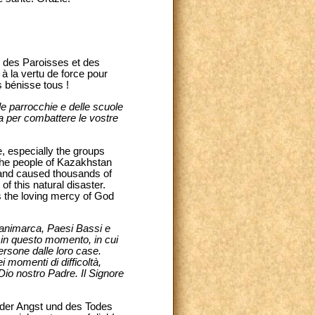
s des Paroisses et des
à la vertu de force pour
 bénisse tous !
lle parrocchie e delle scuole
zza per combattere le vostre
, especially the groups
the people of Kazakhstan
 and caused thousands of
of this natural disaster.
es the loving mercy of God
, Danimarca, Paesi Bassi e
e in questo momento, in cui
ersone dalle loro case.
i momenti di difficoltà,
 Dio nostro Padre. Il Signore
 der Angst und des Todes