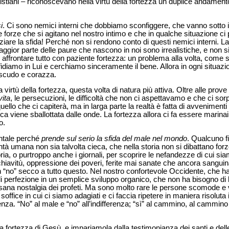
i cristiani – riconoscevano nella virtù della fortezza un duplice andamen
i
. Ci sono nemici interni che dobbiamo sconfiggere, che vanno sotto i
te forze che si agitano nel nostro intimo e che in qualche situazione ci 
are la sfida! Perché non si rendono conto di questi nemici interni. La 
aggior parte delle paure che nascono in noi sono irrealistiche, e non s
 e affrontare tutto con paziente fortezza: un problema alla volta, com
onfidiamo in Lui e cerchiamo sinceramente il bene. Allora in ogni situa
 scudo e corazza.
virtù della fortezza, questa volta di natura più attiva. Oltre alle prove
vita
, le persecuzioni, le difficoltà che non ci aspettavamo e che ci sorp
llo che ci capiterà, ma in larga parte la realtà è fatta di avvenimenti
a viene sballottata dalle onde. La fortezza allora ci fa essere marinai 
o.
entale perché
prende sul serio la sfida del male nel mondo
. Qualcuno f
tà umana non sia talvolta cieca, che nella storia non si dibattano forz
oria, o purtroppo anche i giornali, per scoprire le nefandezze di cui sia
chiavitù, oppressione dei poveri, ferite mai sanate che ancora sanguina
un “no” secco a tutto questo. Nel nostro confortevole Occidente, che h
 perfezione in un semplice sviluppo organico, che non ha bisogno di lo
sana nostalgia dei profeti. Ma sono molto rare le persone scomode e v
office in cui ci siamo adagiati e ci faccia ripetere in maniera risoluta 
renza. “No” al male e “no” all’indifferenza; “sì” al cammino, al cammino
a fortezza di Gesù, e impariamola dalla testimonianza dei santi e dell