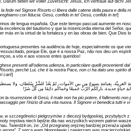
. Darum beten wir voller Zuversicht: Jesus, ich vertraue auf dich! Jes
, la fede nel Signore Risorto ci libera dalle catene della paura e della 
preghiamo con fiducia: Gesù, confido in te! Gesù, confido in te!
]
rinos de lengua española. Que este tiempo pascual aumente en nosot
 excelencia del bautismo y que la misericordia eterna del Señor, q
 más en la virtud de la fortaleza y en las obras de bien. Que Dios l
ortuguesa presentes na audiência de hoje, especialmente os que vier
ressuscitado, porque Ele, que é a nossa Paz, não nos deu um espírit
nçoo, a vós e aos vossos entes queridos!
oghese presenti all’odierna udienza, in particolare quelli provenienti dal
sorto, perché Lui, che è la nostra Pace, non ci ha dato uno spirito di
i cari!
]
للغَةِ العربِيَّة. بِقيامَةِ يسوعَ مِن بينِ الأموات، لمْ يَعُدْ للشَّرِّ سُلطان، ولا يستطي
ةِ حياةٍ جديدة. باركَكُم الرّبُّ جَميعًا وحَماكُم دائِمًا مِن كُلِّ شَرّ
Con la risurrezione di Gesù, il male non ha più potere, il fallimento non 
assaggio per l’inizio di una vita nuova. Il Signore vi benedica tutti e 
w szczególności pielgrzymów z diecezji bydgoskiej, przybyłych z okaz
oty męstwa niech będzie dla nas wszystkich wzorem patron waszej 
u. Twierdził on, że: „Od przegranej orężnej bardziej przeraża upade
em wroga”. Z serca wam błogosławię i zawierzam was macierzyńskiej 