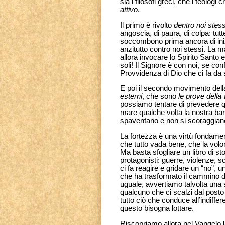
sia i filosofi greci, che i teolog
attivo
.
Il primo è rivolto
dentro noi stess
angoscia, di paura, di colpa: tut
soccombono prima ancora di inizi
anzitutto contro noi stessi. La m
allora invocare lo Spirito Santo
soli! Il Signore è con noi, se c
Provvidenza di Dio che ci fa da
E poi il secondo movimento della 
esterni
, che sono
le prove della 
possiamo tentare di prevedere que
mare qualche volta la nostra barc
spaventano e non si scoraggian
La fortezza è una virtù fondam
che tutto vada bene, che la volon
Ma basta sfogliare un libro di st
protagonisti: guerre, violenze, s
ci fa reagire e gridare un “no”, 
che ha trasformato il cammino di
uguale, avvertiamo talvolta una 
qualcuno che ci scalzi dal posto s
tutto ciò che conduce all’indiffe
questo bisogna lottare.
Riscopriamo allora nel Vangelo l