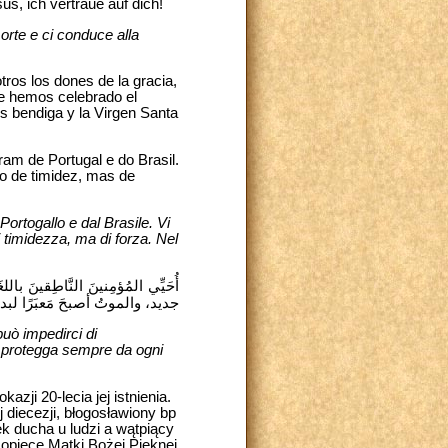
us, ich vertraue auf dich!
morte e ci conduce alla
ros los dones de la gracia,
ue hemos celebrado el
os bendiga y la Virgen Santa
am de Portugal e do Brasil.
o de timidez, mas de
 Portogallo e dal Brasile. Vi
 timidezza, ma di forza. Nel
أُحَيِّي المُؤمِنينَ النَّاطِقينَ با
جديد، والموتُ أصبحَ مَعبَرًا لبداي!
può impedirci di
vi protegga ‎sempre da ogni
ji 20-lecia jej istnienia.
diecezji, błogosławiony bp
k ducha u ludzi a wątpiący
opiece Matki Bożej Pięknej