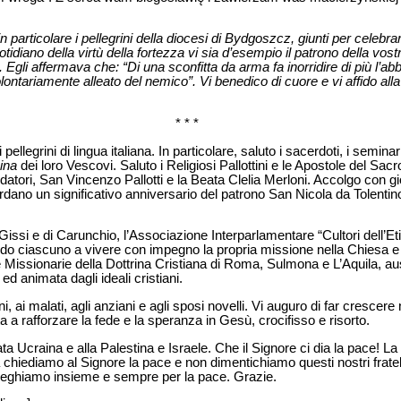
n particolare i pellegrini della diocesi di Bydgoszcz, giunti per celebrar
otidiano della virtù della fortezza vi sia d’esempio il patrono della vos
Egli affermava che: “Di una sconfitta da arma fa inorridire di più l’abba
lontariamente alleato del nemico”. Vi benedico di cuore e vi affido all
* * *
llegrini di lingua italiana. In particolare, saluto i sacerdoti, i seminari
ina
dei loro Vescovi. Saluto i Religiosi Pallottini e le Apostole del Sac
ondatori, San Vincenzo Pallotti e la Beata Clelia Merloni. Accolgo con gioi
cordano un significativo anniversario del patrono San Nicola da Tolentino
 Gissi e di Carunchio, l’Associazione Interparlamentare “Cultori dell’Et
ndo ciascuno a vivere con impegno la propria missione nella Chiesa e 
lle Missionarie della Dottrina Cristiana di Roma, Sulmona e L’Aquila, a
d animata dagli ideali cristiani.
ni, ai malati, agli anziani e agli sposi novelli. Vi auguro di far crescer
a a rafforzare la fede e la speranza in Gesù, crocifisso e risorto.
ata Ucraina e alla Palestina e Israele. Che il Signore ci dia la pace! L
iediamo al Signore la pace e non dimentichiamo questi nostri fratell
 Preghiamo insieme e sempre per la pace. Grazie.