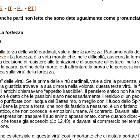
R
-
IT
-
PL
-
PT
]
de anche parti non lette che sono date ugualmente come pronunciat
La fortezza
!
la terza delle virtù cardinali, vale a dire
la fortezza
. Partiamo dalla de
ica
: «La fortezza è la virtù morale che, nelle difficoltà, assicura la fe
 decisione di resistere alle tentazioni e di superare gli ostacoli nella v
la paura, perfino della morte, e di affrontare la prova e le persecuzion
 sulla virtù della fortezza.
 delle virtù. Se la prima delle virtù cardinali, vale a dire la prudenza,
la giustizia trovava la sua dimora nella volontà; questa terza virtù, la
 gli antichi chiamavano “appetito irascibile”. Il pensiero antico non 
on è detto che le passioni siano necessariamente il residuo di un pe
 purificate con l’acqua del Battesimo, o meglio con il fuoco dello Spir
 bene la propria forza, che non dà fastidio a nessuno, è un cristiano 
ttico, che non conosce le emozioni umane. Al contrario. Davanti alla
ue espressioni traspare il suo animo appassionato, come quando dice:
i che fosse già acceso!» (
Lc
12,49); e davanti al commercio nel tempio
ione.
esistenziale di questa virtù così importante che ci aiuta a portare frut