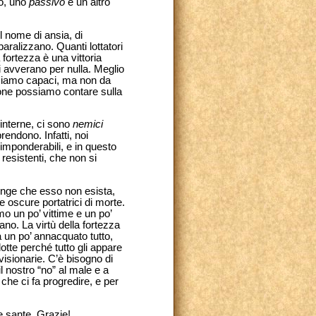
to, uno
passivo
e un altro
l nome di ansia, di
paralizzano. Quanti lottatori
fortezza è una vittoria
i avverano per nulla. Meglio
e siamo capaci, ma non da
zione possiamo contare sulla
 interne, ci sono
nemici
rendono. Infatti, noi
 imponderabili, e in questo
resistenti, che non si
inge che esso non esista,
e oscure portatrici di morte.
mo un po’ vittime e un po’
no. La virtù della fortezza
a un po’ annacquato tutto,
tte perché tutto gli appare
isionarie. C’è bisogno di
il nostro “no” al male e a
 che ci fa progredire, e per
e sante. Grazie!