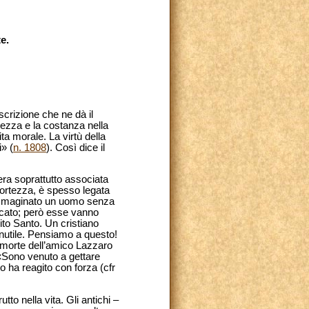
e.
scrizione che ne dà il
rmezza e la costanza nella
ita morale. La virtù della
i» (
n. 1808
). Così dice il
 era soprattutto associata
 fortezza, è spesso legata
ha immaginato un uomo senza
ccato; però esse vanno
ito Santo. Un cristiano
inutile. Pensiamo a questo!
 morte dell’amico Lazzaro
 «Sono venuto a gettare
 ha reagito con forza (cfr
to nella vita. Gli antichi –