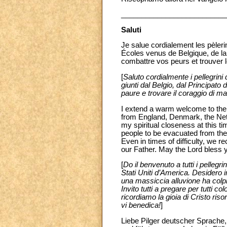
__________________________
Saluti
Je salue cordialement les pèler
Écoles venus de Belgique, de la
combattre vos peurs et trouver 
[
Saluto cordialmente i pellegrini 
giunti dal Belgio, dal Principato 
paure e trovare il coraggio di ma
I extend a warm welcome to the E
from England, Denmark, the Neth
my spiritual closeness at this 
people to be evacuated from their
Even in times of difficulty, we r
our Father. May the Lord bless y
[
Do il benvenuto a tutti i pellegr
Stati Uniti d’America. Desidero 
una massiccia alluvione ha colpi
Invito tutti a pregare per tutti c
ricordiamo la gioia di Cristo ris
vi benedica!
]
Liebe Pilger deutscher Sprache