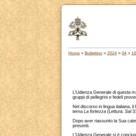
Home
>
Bollettino
>
2024
>
04
>
1
L’Udienza Generale di questa mat
gruppi di pellegrini e fedeli prove
Nel discorso in lingua italiana, il
tema
La fortezza
(Lettura:
Sal
3
Dopo aver riassunto la Sua catech
presenti.
L’Udienza Generale si è conclus