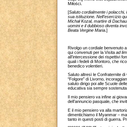
Miłości.
[
Saluto cordialmente i polacchi, i
sua istituzione. Nell’esercizio qu
Michał Kozal, martire di Dachau. 
uomini e il dubbioso diventa invo
Beata Vergine Maria
.]
Rivolgo un cordiale benvenuto ai pe
qui convenuti per la Visita
ad lim
all’intercessione dei rispettivi f
quali i fedeli di Montoro, che ri
benedico volentieri.
Saluto altresì le Confraternite di
“Folgore” di Livorno, incoraggia
saluto dirigo poi alle Scuole de
educativa sia sempre sostenuta e
Il mio pensiero va infine ai giova
dell’annuncio pasquale, che invit
E il mio pensiero va alla martori
dimentichiamo il Myanmar – ma ch
tanto in questi posti di guerra.