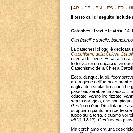
[
AR
-
DE
-
EN
-
ES
-
FR
-
H
Il testo qui di seguito inclu
Catechesi. I vizi e le virtù. 14.
Cari fratelli e sorelle, buongiorno
La catechesi di oggi è dedicata al
Catechismo della Chiesa Cattol
ricerca del bene. Essa rafforza la
fortezza rende capaci di vincere 
Catechismo della Chiesa Cattolica
Ecco, dunque, la più “combattiva”
alla ragione dell’uomo; e mentre 
dagli autori scolastici a ciò che
passioni: sarebbe un sasso. E n
educate, vanno indirizzate, vanno
senza coraggio, che non piega al
Gesù non è un Dio diafano e ase
scoppia in pianto; e in certe s
fuoco sulla terra, e quanto vorre
Mt
21,12-13). Gesù aveva pass
Ma cerchiamo ora una descrizione 