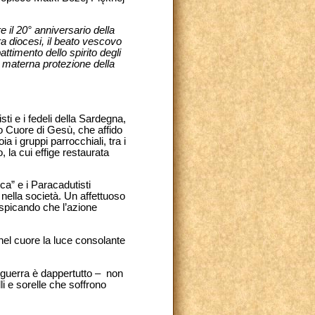
e il 20° anniversario della
tra diocesi, il beato vescovo
ttimento dello spirito degli
a materna protezione della
sti e i fedeli della Sardegna,
ro Cuore di Gesù, che affido
a i gruppi parrocchiali, tra i
, la cui effige restaurata
ica” e i Paracadutisti
nella società. Un affettuoso
uspicando che l’azione
e nel cuore la luce consolante
a guerra è dappertutto – non
i e sorelle che soffrono