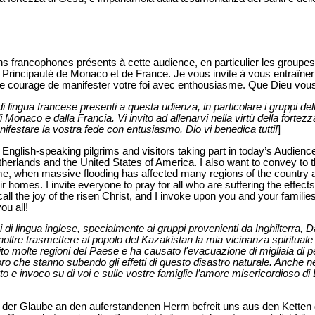
__
ins francophones présents à cette audience, en particulier les groupe
 Principauté de Monaco et de France. Je vous invite à vous entraîner 
le courage de manifester votre foi avec enthousiasme. Que Dieu vous
di lingua francese presenti a questa udienza, in particolare i gruppi de
di Monaco e dalla Francia. Vi invito ad allenarvi nella virtù della forte
nifestare la vostra fede con entusiasmo. Dio vi benedica tutti!
]
nglish-speaking pilgrims and visitors taking part in today’s Audience
erlands and the United States of America. I also want to convey to 
time, when massive flooding has affected many regions of the country
 homes. I invite everyone to pray for all who are suffering the effects 
ecall the joy of the risen Christ, and I invoke upon you and your famili
ou all!
ini di lingua inglese, specialmente ai gruppi provenienti da Inghilterra
inoltre trasmettere al popolo del Kazakistan la mia vicinanza spiritual
to molte regioni del Paese e ha causato l'evacuazione di migliaia di p
oloro che stanno subendo gli effetti di questo disastro naturale. Anche ne
orto e invoco su di voi e sulle vostre famiglie l’amore misericordioso di
, der Glaube an den auferstandenen Herrn befreit uns aus den Ketten