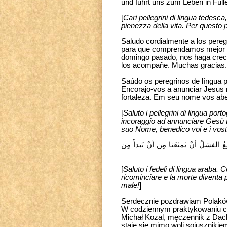
und führt uns zum Leben in Fülle
[
Cari pellegrini di lingua tedesca
pienezza della vita. Per questo 
Saludo cordialmente a los pereg
para que comprendamos mejor la
domingo pasado, nos haga crecer
los acompañe. Muchas gracias.
Saúdo os peregrinos de língua p
Encorajo-vos a anunciar Jesus 
fortaleza. Em seu nome vos abe
[
Saluto i pellegrini di lingua port
incoraggio ad annunciare Gesù Ri
suo Nome, benedico voi e i vostr
عُ الفشلُ أنْ يَمنَعَنا مِن أنْ نَبدأَ مِن
[
Saluto i fedeli di lingua araba. 
ricominciare e la morte diventa p
male‎‎‎‏!
]
Serdecznie pozdrawiam Polaków, 
W codziennym praktykowaniu cn
Michał Kozal, męczennik z Dacha
staje się mimo woli sojuszniki