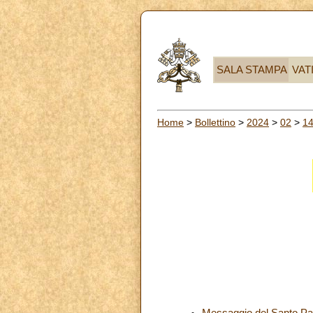
SALA STAMPA
VAT
Home
>
Bollettino
>
2024
>
02
>
1
Messaggio del Santo Pad