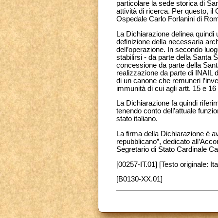
particolare la sede storica di Sa
attività di ricerca. Per questo, i
Ospedale Carlo Forlanini di Rom
La Dichiarazione delinea quindi 
definizione della necessaria arch
dell’operazione. In secondo luogo
stabilirsi - da parte della Santa
concessione da parte della Santa 
realizzazione da parte di INAIL d
di un canone che remuneri l’inves
immunità di cui agli artt. 15 e 
La Dichiarazione fa quindi riferim
tenendo conto dell’attuale funzi
stato italiano.
La firma della Dichiarazione è a
repubblicano”, dedicato all’Acco
Segretario di Stato Cardinale Ca
[00257-IT.01] [Testo originale: Ita
[B0130-XX.01]