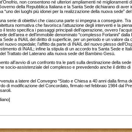
nt’Onofrio, non consentono né ulteriori ampliamenti né miglioramenti del
l Governo della Repubblica Italiana e la Santa Sede dichiarano di aver i
a “uno dei luoghi più idonei per la realizzazione della nuova sede” d
una serie di obiettivi che ciascuna parte si impegna a conseguire. Tra 
itettura normativa che favorisca l’attuazione degli interventi e la pien
 il testo specifica i passaggi principali dell’operazione, ovvero l’acqu
 Sede dell’area e dell’immobile denominato “complesso Forlanini” dalla
Sede a INAIL del diritto di superficie, per un periodo e un valore da co
el nuovo ospedale; l’affitto da parte di INAIL del nuovo plesso dell’Osp
timento di INAIL; infine la stipula di un accordo tra Santa Sede e Italia
16 del Trattato del Laterano alla nuova sede del Bambino Gesù.
ento all’avvio di un confronto tra le parti sulla destinazione della sede
one socio-assistenziale del complesso e prevedendo anche il diritto di 
vvenuta a latere del Convegno “Stato e Chiesa a 40 anni dalla firma 
rdo di modificazione del Concordato, firmato nel febbraio 1984 dal Pre
saroli.
liano]