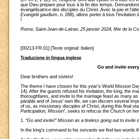
que Dieu prépare pour tous à la fin des temps. Demandons,
évangélisatrice des disciples du Christ. Avec la joie et l’att
Evangelii gaudium
, n. 288), allons porter à tous l’invitati
!
Rome, Saint-Jean-de-Latran, 25 janvier 2024, fête de la Co
[00213-FR.01] [Texte original: Italien]
Traduzione in lingua inglese
Go and invite every
Dear brothers and sisters!
The theme I have chosen for this year’s World Mission Day
14). After the guests refused his invitation, the king, the ma
thoroughfares, and invite to the marriage feast as many as y
parable and of Jesus’ own life, we can discern several impor
of us, as missionary disciples of Christ, during this final st
Participation, Mission
”, seeks to refocus the Church on her
1.
“Go and invite!” Mission as a tireless going out to invite
In the king’s command to his servants we find two words that