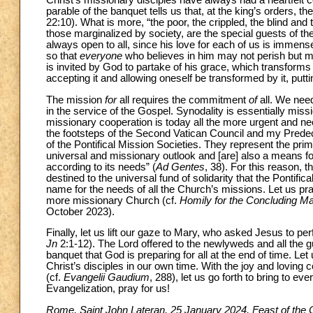
Christ’s missionary disciples have always had a heartfelt c
parable of the banquet tells us that, at the king’s orders, 
22:10). What is more, “the poor, the crippled, the blind and 
those marginalized by society, are the special guests of t
always open to all, since his love for each of us is immens
so that
everyone
who believes in him may not perish but ma
is invited by God to partake of his grace, which transforms
accepting it and allowing oneself be transformed by it, putti
The mission
for
all requires the commitment
of
all. We need
in the service of the Gospel. Synodality is essentially mis
missionary cooperation is today all the more urgent and nec
the footsteps of the Second Vatican Council and my Predec
of the Pontifical Mission Societies. They represent the pr
universal and missionary outlook and [are] also a means for i
according to its needs” (
Ad Gentes
, 38). For this reason, 
destined to the universal fund of solidarity that the Pontific
name for the needs of all the Church’s missions. Let us pr
more missionary Church (cf.
Homily for the Concluding M
October 2023).
Finally, let us lift our gaze to Mary, who asked Jesus to per
Jn
2:1-12). The Lord offered to the newlyweds and all the 
banquet that God is preparing for all at the end of time. Le
Christ’s disciples in our own time. With the joy and loving 
(cf.
Evangelii Gaudium
, 288), let us go forth to bring to ev
Evangelization, pray for us!
Rome, Saint John Lateran, 25 January 2024, Feast of the 