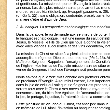
et gentillesse. La mission de porter l’Évangile à toute cré
annoncé. Les disciples-missionnaires proclament au monde
mort et ressuscité» (Exhort. ap.
Evangelii gaudium
, n. 36)
(cf.
Ga
5, 22) ; sans obligation, contrainte, prosélytisme; to
manière d’être et d’agir de Dieu.
2. Au banquet. La perspective eschatologique et eucharistiq
Dans la parabole, le roi demande aux serviteurs de porter l
le banquet eschatologique. Il est une image du salut défin
Jésus, le Messie, le Fils de Dieu qui nous a donné la vie 
avec «des viandes succulentes et des vins décantés», lorsq
La mission du Christ se situe à la plénitude des temps, co
accomplis: le règne de Dieu est tout proche» (
Mc
1, 15). A
Maître et Seigneur. Rappelons l’enseignement du Concile V
de l’Église : «Le temps de l’activité missionnaire se situe 
venue du Seigneur, il faut que l’Évangile soit proclamé par
Nous savons que le zèle missionnaire des premiers chrétien
de proclamer l’Évangile. Aujourd’hui encore, il est important
dans la joie de celui qui sait que «le Seigneur est proche»,
serons tous avec le Christ à ses noces dans le royaume de
consommation, du bien-être égoïste, de l’accumulation, de 
la joie, le partage, la justice, la fraternité, dans la commun
Cette plénitude de vie, don du Christ, est anticipée dans l
en mémoire de Lui. Ainsi, l’invitation au banquet eschatol