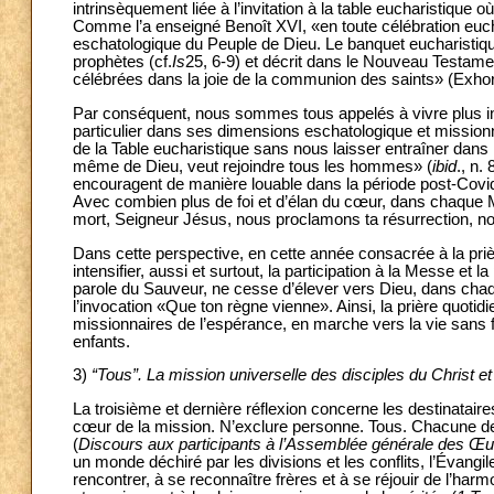
intrinsèquement liée à l’invitation à la table eucharistique
Comme l’a enseigné Benoît XVI, «en toute célébration euc
eschatologique du Peuple de Dieu. Le banquet eucharistique
prophètes (cf.
Is
25, 6-9) et décrit dans le Nouveau Testam
célébrées dans la joie de la communion des saints» (Exhor
Par conséquent, nous sommes tous appelés à vivre plus i
particulier dans ses dimensions eschatologique et missio
de la Table eucharistique sans nous laisser entraîner dan
même de Dieu, veut rejoindre tous les hommes» (
ibid
., n.
encouragent de manière louable dans la période post-Covid,
Avec combien plus de foi et d’élan du cœur, dans chaque
mort, Seigneur Jésus, nous proclamons ta résurrection, no
Dans cette perspective, en cette année consacrée à la prièr
intensifier, aussi et surtout, la participation à la Messe et l
parole du Sauveur, ne cesse d’élever vers Dieu, dans chaque
l’invocation «Que ton règne vienne». Ainsi, la prière quotidie
missionnaires de l’espérance, en marche vers la vie sans f
enfants.
3)
“Tous”. La mission universelle des disciples du Christ et
La troisième et dernière réflexion concerne les destinataires
cœur de la mission. N’exclure personne. Tous. Chacune de 
(
Discours aux participants à l’Assemblée générale des Œu
un monde déchiré par les divisions et les conflits, l’Évangi
rencontrer, à se reconnaître frères et à se réjouir de l’ha