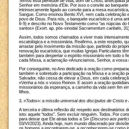
Temos esta plenitude de vida, dom de Cristo, antecipada j
Senhor em memória d’Ele. Por isso o convite ao banquete
intrinsecamente ligado ao convite para a mesa eucarístic
Sangue. Como ensinou Bento XVI, «em cada celebração euc
povo de Deus. Para nós, o banquete eucarístico é uma ante
6-9) e descrito no Novo Testamento como “as núpcias do C
santos» (Exort. ap. pós-sinodal
Sacramentum caritatis
, 31
Assim, todos somos chamados a viver mais intensamente 
escatológica e a missionária. Reafirmo, a este respeito,
arrastar pelo movimento da missão que, partindo do própr
renovação eucarística, que muitas Igrejas Particulares t
também para despertar o espírito missionário em todo o f
cada Missa, a aclamação «Anunciamos, Senhor, a vossa 
Por conseguinte, no Ano dedicado à oração como preparaçã
também e sobretudo a participação na Missa e a oração pe
Salvador, não cessa de elevar a Deus, em cada celebração 
«Venha a nós o vosso Reino». E assim a oração quotidiana
missionários da esperança, a caminho da vida sem fim em
filhos.
3.
«Todos»: a missão universal dos discípulos de Cristo e a
A terceira e última reflexão diz respeito aos destinatários
isto: aquele “todos”. Sem excluir ninguém. Todos. Por c
para deixar que Ele atraia todos a Si» (
Discurso aos partic
03/VI/2023). Ainda hoje, num mundo dilacerado por divisõe
os homens a encontrarem-se, a reconhecerem-se como irm