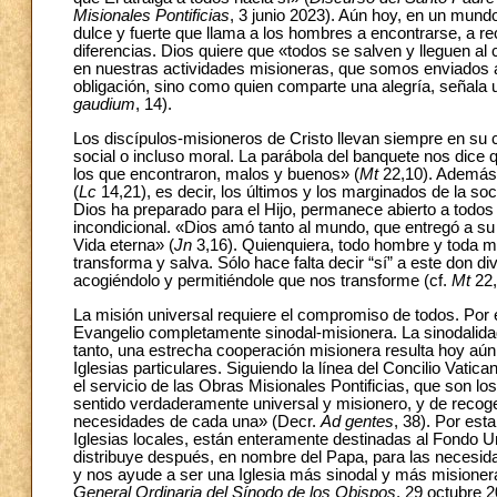
Misionales Pontificias
, 3 junio 2023). Aún hoy, en un mundo
dulce y fuerte que llama a los hombres a encontrarse, a 
diferencias. Dios quiere que «todos se salven y lleguen al
en nuestras actividades misioneras, que somos enviados 
obligación, sino como quien comparte una alegría, señala 
gaudium
, 14).
Los discípulos-misioneros de Cristo llevan siempre en su 
social o incluso moral. La parábola del banquete nos dice 
los que encontraron, malos y buenos» (
Mt
22,10). Además, 
(
Lc
14,21), es decir, los últimos y los marginados de la soc
Dios ha preparado para el Hijo, permanece abierto a todo
incondicional. «Dios amó tanto al mundo, que entregó a su 
Vida eterna» (
Jn
3,16). Quienquiera, todo hombre y toda muj
transforma y salva. Sólo hace falta decir “sí” a este don div
acogiéndolo y permitiéndole que nos transforme (cf.
Mt
22,
La misión universal requiere el compromiso de todos. Por e
Evangelio completamente sinodal-misionera. La sinodalidad
tanto, una estrecha cooperación misionera resulta hoy aún 
Iglesias particulares. Siguiendo la línea del Concilio Vati
el servicio de las Obras Misionales Pontificias, que son los
sentido verdaderamente universal y misionero, y de recoge
necesidades de cada una» (Decr.
Ad gentes
, 38). Por est
Iglesias locales, están enteramente destinadas al Fondo Un
distribuye después, en nombre del Papa, para las necesida
y nos ayude a ser una Iglesia más sinodal y más misioner
General Ordinaria del Sínodo de los Obispos
, 29 octubre 