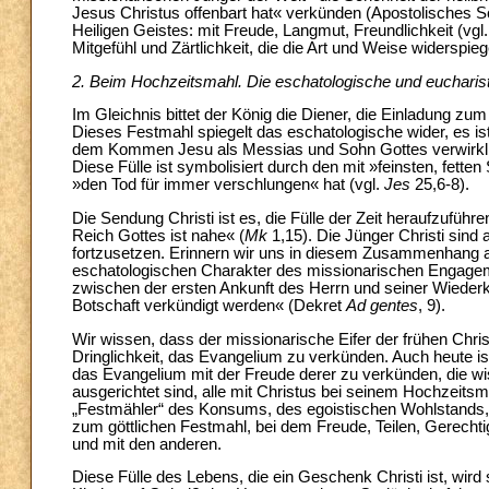
Jesus Christus offenbart hat« verkünden (Apostolisches 
Heiligen Geistes: mit Freude, Langmut, Freundlichkeit (vgl
Mitgefühl und Zärtlichkeit, die die Art und Weise widerspieg
2. Beim Hochzeitsmahl. Die eschatologische und eucharist
Im Gleichnis bittet der König die Diener, die Einladung zu
Dieses Festmahl spiegelt das eschatologische wider, es ist 
dem Kommen Jesu als Messias und Sohn Gottes verwirklicht
Diese Fülle ist symbolisiert durch den mit »feinsten, fett
»den Tod für immer verschlungen« hat (vgl.
Jes
25,6-8).
Die Sendung Christi ist es, die Fülle der Zeit heraufzuführen
Reich Gottes ist nahe« (
Mk
1,15). Die Jünger Christi sind
fortzusetzen. Erinnern wir uns in diesem Zusammenhang a
eschatologischen Charakter des missionarischen Engagement
zwischen der ersten Ankunft des Herrn und seiner Wiederk
Botschaft verkündigt werden« (Dekret
Ad gentes
, 9).
Wir wissen, dass der missionarische Eifer der frühen Chri
Dringlichkeit, das Evangelium zu verkünden. Auch heute ist
das Evangelium mit der Freude derer zu verkünden, die wiss
ausgerichtet sind, alle mit Christus bei seinem Hochzeits
„Festmähler“ des Konsums, des egoistischen Wohlstands, d
zum göttlichen Festmahl, bei dem Freude, Teilen, Gerechti
und mit den anderen.
Diese Fülle des Lebens, die ein Geschenk Christi ist, wi