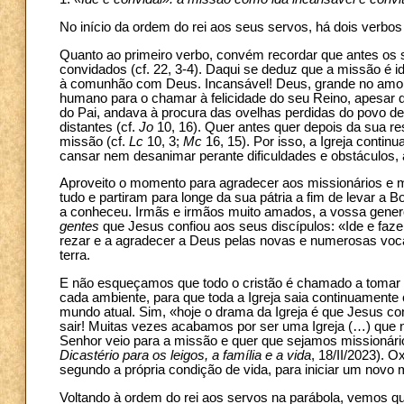
No início da ordem do rei aos seus servos, há dois verbo
Quanto ao primeiro verbo, convém recordar que antes os s
convidados (cf. 22, 3-4). Daqui se deduz que a missão é 
à comunhão com Deus. Incansável! Deus, grande no amor e
humano para o chamar à felicidade do seu Reino, apesar d
do Pai, andava à procura das ovelhas perdidas do povo de
distantes (cf.
Jo
10, 16). Quer antes quer depois da sua re
missão (cf.
Lc
10, 3;
Mc
16, 15). Por isso, a Igreja contin
cansar nem desanimar perante dificuldades e obstáculos, 
Aproveito o momento para agradecer aos missionários e 
tudo e partiram para longe da sua pátria a fim de levar 
a conheceu. Irmãs e irmãos muito amados, a vossa gene
gentes
que Jesus confiou aos seus discípulos: «Ide e faze
rezar e a agradecer a Deus pelas novas e numerosas voca
terra.
E não esqueçamos que todo o cristão é chamado a tomar 
cada ambiente, para que toda a Igreja saia continuamen
mundo atual. Sim, «hoje o drama da Igreja é que Jesus con
sair! Muitas vezes acabamos por ser uma Igreja (…) que 
Senhor veio para a missão e quer que sejamos missionári
Dicastério para os leigos, a família e a vida
, 18/II/2023). 
segundo a própria condição de vida, para iniciar um novo
Voltando à ordem do rei aos servos na parábola, vemos q