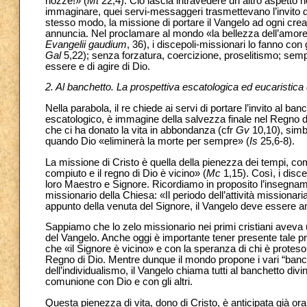
nozze!» (
Mt
22,4). Ciò lascia intravedere un altro aspetto
immaginare, quei servi-messaggeri trasmettevano l’invito 
stesso modo, la missione di portare il Vangelo ad ogni crea
annuncia. Nel proclamare al mondo «la bellezza dell’amore s
Evangelii gaudium
, 36), i discepoli-missionari lo fanno con
Gal
5,22); senza forzatura, coercizione, proselitismo; sem
essere e di agire di Dio.
2. Al banchetto. La prospettiva escatologica ed eucaristica 
Nella parabola, il re chiede ai servi di portare l’invito al ban
escatologico, è immagine della salvezza finale nel Regno di D
che ci ha donato la vita in abbondanza (cfr
Gv
10,10), simbo
quando Dio «eliminerà la morte per sempre» (
Is
25,6-8).
La missione di Cristo è quella della pienezza dei tempi, come
compiuto e il regno di Dio è vicino» (
Mc
1,15). Così, i disc
loro Maestro e Signore. Ricordiamo in proposito l’insegname
missionario della Chiesa: «Il periodo dell’attività missionar
appunto della venuta del Signore, il Vangelo deve essere an
Sappiamo che lo zelo missionario nei primi cristiani aveva
del Vangelo. Anche oggi è importante tener presente tale pr
che «il Signore è vicino» e con la speranza di chi è protes
Regno di Dio. Mentre dunque il mondo propone i vari “banc
dell’individualismo, il Vangelo chiama tutti al banchetto divin
comunione con Dio e con gli altri.
Questa pienezza di vita, dono di Cristo, è anticipata già or