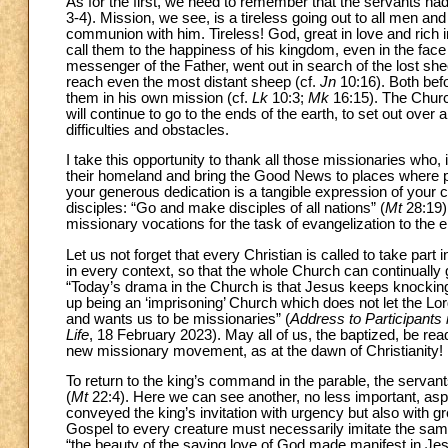
As for the first, we need to remember that the servants had p
3-4). Mission, we see, is a tireless going out to all men an
communion with him. Tireless! God, great in love and rich 
call them to the happiness of his kingdom, even in the face
messenger of the Father, went out in search of the lost shee
reach even the most distant sheep (cf.
Jn
10:16). Both befor
them in his own mission (cf.
Lk
10:3;
Mk
16:15). The Church
will continue to go to the ends of the earth, to set out over
difficulties and obstacles.
I take this opportunity to thank all those missionaries who, 
their homeland and bring the Good News to places where peop
your generous dedication is a tangible expression of your
disciples: “Go and make disciples of all nations” (
Mt
28:19)
missionary vocations for the task of evangelization to the e
Let us not forget that every Christian is called to take part
in every context, so that the whole Church can continually 
“Today’s drama in the Church is that Jesus keeps knocking o
up being an ‘imprisoning’ Church which does not let the Lo
and wants us to be missionaries” (
Address to Participants 
Life
, 18 February 2023). May all of us, the baptized, be read
new missionary movement, as at the dawn of Christianity!
To return to the king’s command in the parable, the servants
(
Mt
22:4). Here we can see another, no less important, asp
conveyed the king’s invitation with urgency but also with g
Gospel to every creature must necessarily imitate the same
“the beauty of the saving love of God made manifest in Je