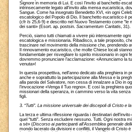
Signore in memoria di Lui. E così l’invito al banchetto esca
intrinsecamente legato all’invito alla mensa eucaristica, dov
Sangue. Come ha insegnato Benedetto XVI, «in ogni Celebra
escatologico del Popolo di Dio. Il banchetto eucaristico è pe
(cfr
Is
25,6-9) e descritto nel Nuovo Testamento come “le no
dei santi» (Esort. ap. postsin.
Sacramentum Caritatis
, 31).
Perciò, siamo tutti chiamati a vivere più intensamente ogni 
escatologica e missionaria. Ribadisco, a tale proposito, c
trascinare nel movimento della missione che, prendendo avvi
Il rinnovamento eucaristico, che molte Chiese locali sta
fondamentale per risvegliare lo spirito missionario in ogni 
dovremmo pronunciare l’acclamazione: «Annunciamo la tua m
venuta»!
In questa prospettiva, nell’anno dedicato alla preghiera in pr
anche e soprattutto la partecipazione alla Messa e la preg
alla parola del Salvatore, non cessa di innalzare a Dio in og
l’invocazione «Venga il Tuo regno». E così la preghiera quoti
missionari della speranza, in cammino verso la vita senza fin
figli.
3. “Tutti”. La missione universale dei discepoli di Cristo e 
La terza e ultima riflessione riguarda i destinatari dell’invi
quel “tutti”. Senza escludere nessuno. Tutti. Ogni nostra miss
a sé» (
Discorso ai partecipanti all’Assemblea generale dell
mondo lacerato da divisioni e conflitti, il Vangelo di Cristo 