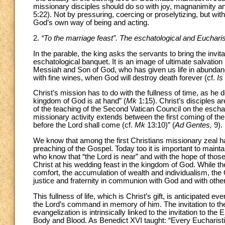
missionary disciples should do so with joy, magnanimity and
5:22). Not by pressuring, coercing or proselytizing, but wi
God’s own way of being and acting.
2.
“To the marriage feast”. The eschatological and Eucharis
In the parable, the king asks the servants to bring the invit
eschatological banquet. It is an image of ultimate salvatio
Messiah and Son of God, who has given us life in abundan
with fine wines, when God will destroy death forever (cf.
Is
Christ’s mission has to do with the fullness of time, as he de
kingdom of God is at hand” (
Mk
1:15). Christ’s disciples a
of the teaching of the Second Vatican Council on the escha
missionary activity extends between the first coming of th
before the Lord shall come (cf.
Mk
13:10)” (
Ad Gentes,
9).
We know that among the first Christians missionary zeal h
preaching of the Gospel. Today too it is important to maintai
who know that “the Lord is near” and with the hope of those
Christ at his wedding feast in the kingdom of God. While t
comfort, the accumulation of wealth and individualism, the
justice and fraternity in communion with God and with othe
This fullness of life, which is Christ’s gift, is anticipated
the Lord’s command in memory of him. The invitation to the
evangelization is intrinsically linked to the invitation to th
Body and Blood. As Benedict XVI taught: “Every Eucharisti