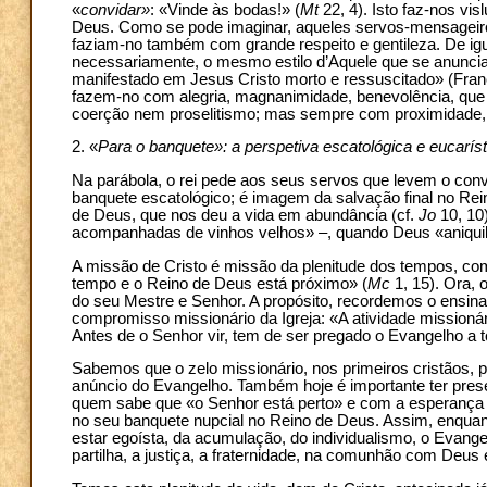
«
convidar»
: «Vinde às bodas!» (
Mt
22, 4). Isto faz-nos vi
Deus. Como se pode imaginar, aqueles servos-mensageiro
faziam-no também com grande respeito e gentileza. De igua
necessariamente, o mesmo estilo d’Aquele que se anuncia
manifestado em Jesus Cristo morto e ressuscitado» (Franc
fazem-no com alegria, magnanimidade, benevolência, que s
coerção nem proselitismo; mas sempre com proximidade, c
2. «
Para o banquete»: a perspetiva escatológica e eucaríst
Na parábola, o rei pede aos seus servos que levem o convi
banquete escatológico; é imagem da salvação final no Rei
de Deus, que nos deu a vida em abundância (cf.
Jo
10, 10
acompanhadas de vinhos velhos» –, quando Deus «aniquil
A missão de Cristo é missão da plenitude dos tempos, co
tempo e o Reino de Deus está próximo» (
Mc
1, 15). Ora,
do seu Mestre e Senhor. A propósito, recordemos o ensinam
compromisso missionário da Igreja: «A atividade missioná
Antes de o Senhor vir, tem de ser pregado o Evangelho a 
Sabemos que o zelo missionário, nos primeiros cristãos, 
anúncio do Evangelho. Também hoje é importante ter presen
quem sabe que «o Senhor está perto» e com a esperança
no seu banquete nupcial no Reino de Deus. Assim, enqu
estar egoísta, da acumulação, do individualismo, o Evange
partilha, a justiça, a fraternidade, na comunhão com Deus