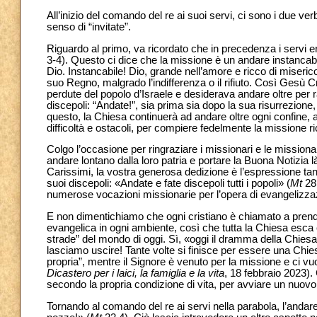
All’inizio del comando del re ai suoi servi, ci sono i due ve
senso di “invitate”.
Riguardo al primo, va ricordato che in precedenza i servi eran
3-4). Questo ci dice che la missione è un andare instancabil
Dio. Instancabile! Dio, grande nell’amore e ricco di miseric
suo Regno, malgrado l’indifferenza o il rifiuto. Così Gesù C
perdute del popolo d’Israele e desiderava andare oltre per 
discepoli: “Andate!”, sia prima sia dopo la sua risurrezione
questo, la Chiesa continuerà ad andare oltre ogni confine, 
difficoltà e ostacoli, per compiere fedelmente la missione r
Colgo l’occasione per ringraziare i missionari e le missiona
andare lontano dalla loro patria e portare la Buona Notizia 
Carissimi, la vostra generosa dedizione è l’espressione tan
suoi discepoli: «Andate e fate discepoli tutti i popoli» (
Mt
28,
numerose vocazioni missionarie per l’opera di evangelizzazio
E non dimentichiamo che ogni cristiano è chiamato a prend
evangelica in ogni ambiente, così che tutta la Chiesa esca
strade” del mondo di oggi. Sì, «oggi il dramma della Chiesa
lasciamo uscire! Tante volte si finisce per essere una Chie
propria”, mentre il Signore è venuto per la missione e ci vu
Dicastero per i laici, la famiglia e la vita
, 18 febbraio 2023).
secondo la propria condizione di vita, per avviare un nuov
Tornando al comando del re ai servi nella parabola, l’anda