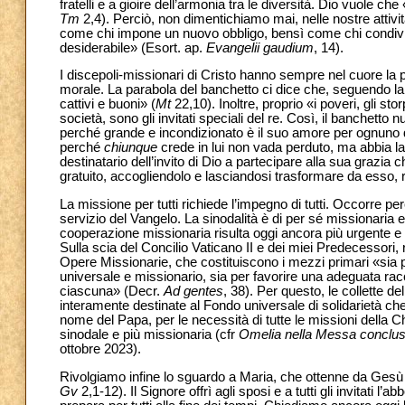
fratelli e a gioire dell’armonia tra le diversità. Dio vuole ch
Tm
2,4). Perciò, non dimentichiamo mai, nelle nostre attivit
come chi impone un nuovo obbligo, bensì come chi condivide
desiderabile» (Esort. ap.
Evangelii gaudium
, 14).
I discepoli-missionari di Cristo hanno sempre nel cuore la 
morale. La parabola del banchetto ci dice che, seguendo la 
cattivi e buoni» (
Mt
22,10). Inoltre, proprio «i poveri, gli storp
società, sono gli invitati speciali del re. Così, il banchetto
perché grande e incondizionato è il suo amore per ognuno di 
perché
chiunque
crede in lui non vada perduto, ma abbia la 
destinatario dell’invito di Dio a partecipare alla sua grazia
gratuito, accogliendolo e lasciandosi trasformare da esso,
La missione per tutti richiede l’impegno di tutti. Occorre 
servizio del Vangelo. La sinodalità è di per sé missionaria 
cooperazione missionaria risulta oggi ancora più urgente e
Sulla scia del Concilio Vaticano II e dei miei Predecessori, 
Opere Missionarie, che costituiscono i mezzi primari «sia per
universale e missionario, sia per favorire una adeguata racc
ciascuna» (Decr.
Ad gentes
, 38). Per questo, le collette d
interamente destinate al Fondo universale di solidarietà che
nome del Papa, per le necessità di tutte le missioni della C
sinodale e più missionaria (cfr
Omelia nella Messa conclusi
ottobre 2023).
Rivolgiamo infine lo sguardo a Maria, che ottenne da Gesù i
Gv
2,1-12). Il Signore offrì agli sposi e a tutti gli invitati