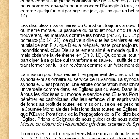
et parviennent à la pleine connaissance de la vérité» (
1 Tm
nous sommes envoyés pour annoncer l’Évangile à tous, «
comme quelqu’un qui partage une joie, qui indique un bel ho
14).
Les disciples-missionnaires du Christ ont toujours à cœur l
ou même morale. La parabole du banquet nous dit qu’à la d
trouvèrent, les mauvais comme les bons» (
Mt
22, 10). Et 
boiteux» (
Lc
14, 21), ce qui veut dire que les derniers et les
nuptial de son Fils, que Dieu a préparé, reste pour toujou
inconditionnel. «Car Dieu a tellement aimé le monde qu’il a
mais obtienne la vie éternelle» (
Jn
3, 16). Quiconque, tout 
participer à sa grâce qui transforme et sauve. Il suffit de dir
transformer par lui, s’en revêtant comme d’un “vêtement d
La mission pour tous requiert l’engagement de chacun. Il e
synodale-missionnaire au service de l’Évangile. La synodali
synodale. C’est pourquoi une étroite coopération missionnai
universelle comme dans les Églises particulières. Dans le
à tous les diocèses du monde le service des Œuvres Pontif
pénétrer les catholiques, dès leur enfance, d’un esprit vrai
de fonds au profit de toutes les missions, selon les besoi
la Journée Mondiale des Missions dans toutes les Églises l
que l’Œuvre Pontificale de la Propagation de la Foi distrib
l’Église. Prions le Seigneur de nous guider et de nous aider
Messe de clôture de l’Assemblée générale ordinaire du 
Tournons enfin notre regard vers Marie qui a obtenu le pr
(cf.
Jn
2, 1-12). Le Seigneur offrit aux époux et à tous les 