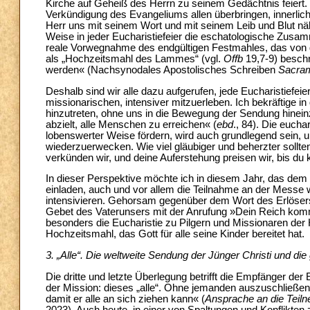
Kirche auf Geheiß des Herrn zu seinem Gedächtnis feiert. 
Verkündigung des Evangeliums allen überbringen, innerlic
Herr uns mit seinem Wort und mit seinem Leib und Blut nähr
Weise in jeder Eucharistiefeier die eschatologische Zusam
reale Vorwegnahme des endgültigen Festmahles, das von 
als „Hochzeitsmahl des Lammes“ (vgl.
Offb
19,7-9) beschr
werden« (Nachsynodales Apostolisches Schreiben
Sacram
Deshalb sind wir alle dazu aufgerufen, jede Eucharistiefei
missionarischen, intensiver mitzuerleben. Ich bekräftig
hinzutreten, ohne uns in die Bewegung der Sendung hinein
abzielt, alle Menschen zu erreichen« (
ebd
., 84). Die eucha
lobenswerter Weise fördern, wird auch grundlegend sein, 
wiederzuerwecken. Wie viel gläubiger und beherzter sollte
verkünden wir, und deine Auferstehung preisen wir, bis du 
In dieser Perspektive möchte ich in diesem Jahr, das dem 
einladen, auch und vor allem die Teilnahme an der Messe 
intensivieren. Gehorsam gegenüber dem Wort des Erlösers hö
Gebet des Vaterunsers mit der Anrufung »Dein Reich kom
besonders die Eucharistie zu Pilgern und Missionaren der
Hochzeitsmahl, das Gott für alle seine Kinder bereitet hat.
3. „Alle“. Die weltweite Sendung der Jünger Christi und di
Die dritte und letzte Überlegung betrifft die Empfänger der
der Mission: dieses „alle“. Ohne jemanden auszuschließen.
damit er alle an sich ziehen kann« (
Ansprache an die Teil
2023). Auch heute, in einer von Spaltungen und Konflikten z