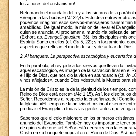
los albores del cristianismo!
Retomando el mandato del rey a los siervos de la parábola,
«Vengan a las bodas» (
Mt
22,4). Esto deja entrever otro 
podemos imaginar, esos siervos-mensajeros transmitían la
amabilidad. De igual modo, la misión de llevar el Evangeli
quien se anuncia. Al proclamar al mundo «la belleza del a
(Exhort. ap.
Evangelii gaudium
, 36), los discípulos-mision
Espíritu Santo en ellos (cf.
Ga
5, 22); sin forzamiento, coa
aspectos que reflejan el modo de ser y de actuar de Dios.
2. Al banquete. La perspectiva escatológica y eucarística de
En la parábola, el rey pide a los siervos que lleven la invi
aquel escatológico, es imagen de la salvación final en el 
e Hijo de Dios, que nos dio la vida en abundancia (cf.
Jn
10
vinos añejados», cuando Dios «destruirá la Muerte para s
La misión de Cristo es la de la plenitud de los tiempos, com
Reino de Dios está cerca» (
Mc
1,15). Así, los discípulos 
Señor. Recordemos al respecto la enseñanza del Concilio 
la Iglesia: «El tiempo de la actividad misional discurre ent
predicar el Evangelio a todas las gentes antes que venga 
Sabemos que el celo misionero en los primeros cristianos t
anuncio del Evangelio. También hoy es importante tener pr
de quien sabe que «el Señor está cerca» y con la esperan
Cristo en su banquete nupcial en el Reino de Dios. Así pue