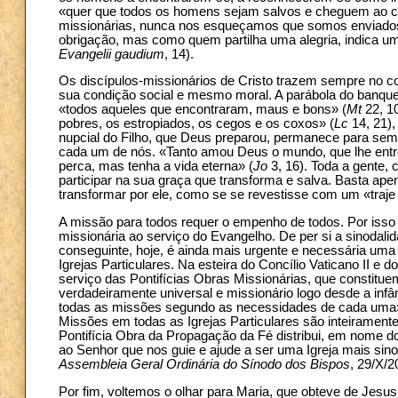
«quer que todos os homens sejam salvos e cheguem ao c
missionárias, nunca nos esqueçamos que somos enviado
obrigação, mas como quem partilha uma alegria, indica um
Evangelii gaudium
, 14).
Os discípulos-missionários de Cristo trazem sempre no 
sua condição social e mesmo moral. A parábola do banque
«todos aqueles que encontraram, maus e bons» (
Mt
22, 10
pobres, os estropiados, os cegos e os coxos» (
Lc
14, 21),
nupcial do Filho, que Deus preparou, permanece para semp
cada um de nós. «Tanto amou Deus o mundo, que lhe entreg
perca, mas tenha a vida eterna» (
Jo
3, 16). Toda a gente,
participar na sua graça que transforma e salva. Basta ape
transformar por ele, como se se revestisse com um «traje 
A missão para todos requer o empenho de todos. Por isso é
missionária ao serviço do Evangelho. De per si a sinodali
conseguinte, hoje, é ainda mais urgente e necessária uma e
Igrejas Particulares. Na esteira do Concílio Vaticano II
serviço das Pontifícias Obras Missionárias, que constitue
verdadeiramente universal e missionário logo desde a inf
todas as missões segundo as necessidades de cada uma
Missões em todas as Igrejas Particulares são inteirament
Pontifícia Obra da Propagação da Fé distribui, em nome 
ao Senhor que nos guie e ajude a ser uma Igreja mais sino
Assembleia Geral Ordinária do Sínodo dos Bispos
, 29/X/2
Por fim, voltemos o olhar para Maria, que obteve de Jesu