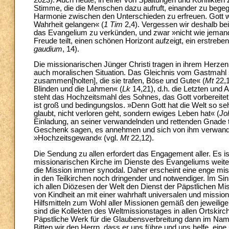
Stimme, die die Menschen dazu aufruft, einander zu begeg
Harmonie zwischen den Unterschieden zu erfreuen. Gott wi
Wahrheit gelangen« (
1 Tim
2,4). Vergessen wir deshalb bei
das Evangelium zu verkünden, und zwar »nicht wie jemand, 
Freude teilt, einen schönen Horizont aufzeigt, ein erstre
gaudium
, 14).
Die missionarischen Jünger Christi tragen in ihrem Herzen
auch moralischen Situation. Das Gleichnis vom Gastmahl 
zusammen[holten], die sie trafen, Böse und Gute« (
Mt
22,1
Blinden und die Lahmen« (
Lk
14,21), d.h. die Letzten und
steht das Hochzeitsmahl des Sohnes, das Gott vorbereitet 
ist groß und bedingungslos. »Denn Gott hat die Welt so sehr
glaubt, nicht verloren geht, sondern ewiges Leben hat« (
Jo
Einladung, an seiner verwandelnden und rettenden Gnade t
Geschenk sagen, es annehmen und sich von ihm verwandel
»Hochzeitsgewand« (vgl.
Mt
22,12).
Die Sendung zu allen erfordert das Engagement aller. Es i
missionarischen Kirche im Dienste des Evangeliums weiter
die Mission immer synodal. Daher erscheint eine enge mi
in den Teilkirchen noch dringender und notwendiger. Im S
ich allen Diözesen der Welt den Dienst der Päpstlichen Mis
von Kindheit an mit einer wahrhaft universalen und missio
Hilfsmitteln zum Wohl aller Missionen gemäß den jeweilig
sind die Kollekten des Weltmissionstages in allen Ortskir
Päpstliche Werk für die Glaubensverbreitung dann im Namen
Bitten wir den Herrn, dass er uns führe und uns helfe, ein