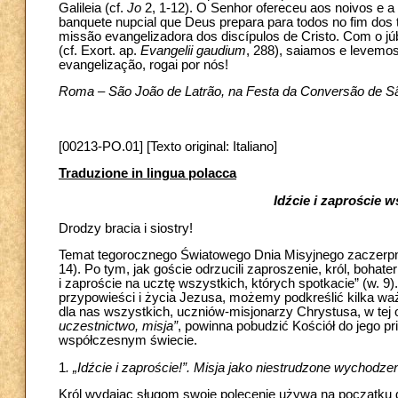
Galileia (cf.
Jo
2, 1-12). O Senhor ofereceu aos noivos e a
banquete nupcial que Deus prepara para todos no fim do
missão evangelizadora dos discípulos de Cristo. Com o júb
(cf. Exort. ap.
Evangelii gaudium
, 288), saiamos e levemos
evangelização, rogai por nós!
Roma – São João de Latrão, na Festa da Conversão de São
[00213-PO.01] [Texto original: Italiano]
Traduzione in lingua polacca
Idźcie i zaproście w
Drodzy bracia i siostry!
Temat tegorocznego Światowego Dnia Misyjnego zaczerpną
14). Po tym, jak goście odrzucili zaproszenie, król, bohate
i zaproście na ucztę wszystkich, których spotkacie” (w. 
przypowieści i życia Jezusa, możemy podkreślić kilka wa
dla nas wszystkich, uczniów-misjonarzy Chrystusa, w tej o
uczestnictwo, misja”
, powinna pobudzić Kościół do jego pr
współczesnym świecie.
1
. „Idźcie i zaproście!”. Misja jako niestrudzone wychodze
Król wydając sługom swoje polecenie używa na początku dwa