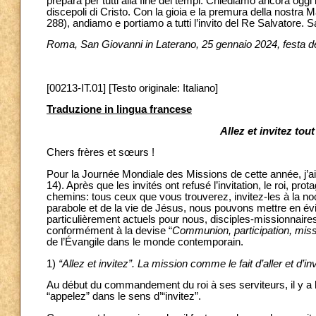
prepara per tutti alla fine dei tempi. Chiediamo ancora ogg
discepoli di Cristo. Con la gioia e la premura della nostra Ma
288), andiamo e portiamo a tutti l’invito del Re Salvatore. S
Roma, San Giovanni in Laterano, 25 gennaio 2024, festa de
[00213-IT.01] [Testo originale: Italiano]
Traduzione in lingua francese
Allez et invitez tout
Chers frères et sœurs !
Pour la Journée Mondiale des Missions de cette année, j’
14). Après que les invités ont refusé l’invitation, le roi, pr
chemins: tous ceux que vous trouverez, invitez-les à la noc
parabole et de la vie de Jésus, nous pouvons mettre en évi
particulièrement actuels pour nous, disciples-missionnaires
conformément à la devise “
Communion, participation, mis
de l’Évangile dans le monde contemporain.
1)
“Allez et invitez”. La mission comme le fait d’aller et d’i
Au début du commandement du roi à ses serviteurs, il y a l
“appelez” dans le sens d’“invitez”.