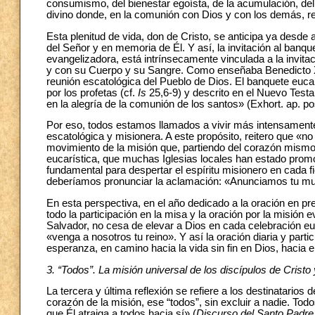
consumismo, del bienestar egoísta, de la acumulación, del 
divino donde, en la comunión con Dios y con los demás, reina
Esta plenitud de vida, don de Cristo, se anticipa ya desde 
del Señor y en memoria de Él. Y así, la invitación al banqu
evangelizadora, está intrínsecamente vinculada a la invita
y con su Cuerpo y su Sangre. Como enseñaba Benedicto XV
reunión escatológica del Pueblo de Dios. El banquete eucar
por los profetas (cf.
Is
25,6-9) y descrito en el Nuevo Test
en la alegría de la comunión de los santos» (Exhort. ap. po
Por eso, todos estamos llamados a vivir más intensamente
escatológica y misionera. A este propósito, reitero que «n
movimiento de la misión que, partiendo del corazón mismo 
eucarística, que muchas Iglesias locales han estado pro
fundamental para despertar el espíritu misionero en cada f
deberíamos pronunciar la aclamación: «Anunciamos tu mue
En esta perspectiva, en el año dedicado a la oración en pre
todo la participación en la misa y la oración por la misión e
Salvador, no cesa de elevar a Dios en cada celebración euca
«venga a nosotros tu reino». Y así la oración diaria y part
esperanza, en camino hacia la vida sin fin en Dios, hacia e
3. “Todos”. La misión universal de los discípulos de Cristo
La tercera y última reflexión se refiere a los destinatarios
corazón de la misión, ese “todos”, sin excluir a nadie. Tod
que Él atraiga a todos hacia sí» (
Discurso del Santo Padre 