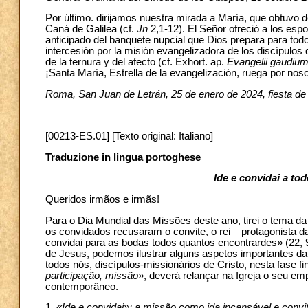
Por último. dirijamos nuestra mirada a María, que obtuvo 
Caná de Galilea (cf.
Jn
2,1-12). El Señor ofreció a los esp
anticipado del banquete nupcial que Dios prepara para tod
intercesión por la misión evangelizadora de los discípulos d
de la ternura y del afecto (cf. Exhort. ap.
Evangelii gaudiu
¡Santa María, Estrella de la evangelización, ruega por noso
Roma, San Juan de Letrán, 25 de enero de 2024, fiesta de
[00213-ES.01] [Texto original: Italiano]
Traduzione in lingua portoghese
Ide e convidai a to
Queridos irmãos e irmãs!
Para o Dia Mundial das Missões deste ano, tirei o tema da
os convidados recusaram o convite, o rei – protagonista 
convidai para as bodas todos quantos encontrardes» (22, 9
de Jesus, podemos ilustrar alguns aspetos importantes da
todos nós, discípulos-missionários de Cristo, nesta fase f
participação, missão
», deverá relançar na Igreja o seu em
contemporâneo.
1.
«Ide e convidai»: a missão como ida incansável e convi