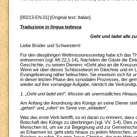
[00213-EN.01] [Original text: Italian]
Traduzione in lingua tedesca
Geht und ladet alle z
Liebe Brüder und Schwestern!
Für den diesjährigen Weltmissionssonntag habe ich das
entnommen (vgl.
Mt
22,1-14). Nachdem die Gäste die Einl
Geschichte, zu seinen Dienern: »Geht also an die Kreuzungen 
Wenn wir über dieses Schlüsselwort im Gleichnis und im 
Evangelisierung näher beleuchten. Sie erweisen sich für uns
in dieser letzten Phase des synodalen Prozesses, der ge
wieder auf ihre vorrangige Aufgabe, nämlich die Verkündig
1. „Geht und ladet ein!“. Mission als unermüdliches Hina
Am Anfang der Anordnung des Königs an seine Diener steh
„gehen“ und „rufen“ im Sinne von „einladen“.
Was das erste Verb betrifft, so ist daran zu erinnern, da
Botschaft des Königs zu überbringen (vgl. VV. 3-4). Dies 
Menschen ist, um sie zur Begegnung und zur Gemeinschaft 
an Erbarmen ist, geht stets hinaus zu jedem Menschen, um i
Reiches zu rufen. So ging Jesus Christus, der gute Hirte