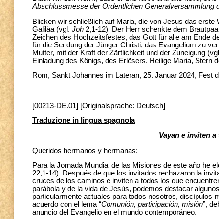
Abschlussmesse der Ordentlichen Generalversammlung d
Blicken wir schließlich auf Maria, die von Jesus das erst
Galiläa (vgl.
Joh
2,1-12). Der Herr schenkte dem Brautpa
Zeichen des Hochzeitsfestes, das Gott für alle am Ende der
für die Sendung der Jünger Christi, das Evangelium zu ve
Mutter, mit der Kraft der Zärtlichkeit und der Zuneigung (vg
Einladung des Königs, des Erlösers. Heilige Maria, Stern de
Rom, Sankt Johannes im Lateran, 25. Januar 2024, Fest d
[00213-DE.01] [Originalsprache: Deutsch]
Traduzione in lingua spagnola
Vayan e inviten
a
Queridos hermanos y hermanas:
Para la Jornada Mundial de las Misiones de este año he ele
22,1-14). Después de que los invitados rechazaron la invitac
cruces de los caminos e inviten a todos los que encuentren
parábola y de la vida de Jesús, podemos destacar algunos 
particularmente actuales para todos nosotros, discípulos-mis
acuerdo con el lema “
Comunión, participación, misión
”, de
anuncio del Evangelio en el mundo contemporáneo.