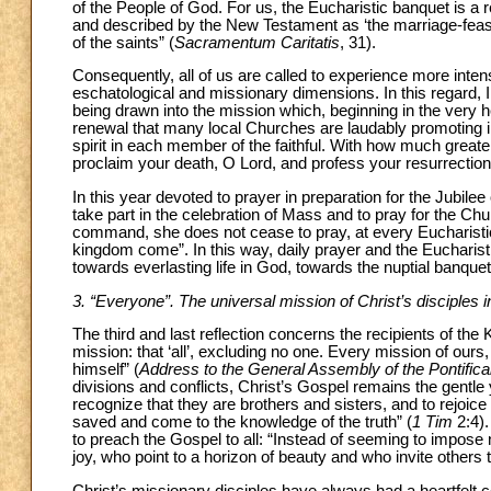
of the People of God. For us, the Eucharistic banquet is a re
and described by the New Testament as ‘the marriage-feast
of the saints” (
Sacramentum Caritatis
, 31).
Consequently, all of us are called to experience more intense
eschatological and missionary dimensions. In this regard, I
being drawn into the mission which, beginning in the very he
renewal that many local Churches are laudably promoting in 
spirit in each member of the faithful. With how much great
proclaim your death, O Lord, and profess your resurrection
In this year devoted to prayer in preparation for the Jubile
take part in the celebration of Mass and to pray for the Ch
command, she does not cease to pray, at every Eucharistic an
kingdom come”. In this way, daily prayer and the Eucharist
towards everlasting life in God, towards the nuptial banquet
3. “Everyone”. The universal mission of Christ’s disciples 
The third and last reflection concerns the recipients of the 
mission: that ‘all’, excluding no one. Every mission of ours,
himself” (
Address to the General Assembly of the Pontifica
divisions and conflicts, Christ’s Gospel remains the gentle y
recognize that they are brothers and sisters, and to rejoic
saved and come to the knowledge of the truth” (
1 Tim
2:4)
to preach the Gospel to all: “Instead of seeming to impose
joy, who point to a horizon of beauty and who invite others 