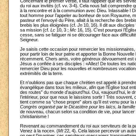
Concernant le premier verbe, il faut rappeler que les serv
du roi aux invités (cf. vv. 3-4). Cela nous fait comprendre q
à la rencontre et à la communion avec Dieu. Inlassable ! Di
tout homme pour l’appeler au bonheur de son Royaume, malg
pasteur et l’envoyé du Père, allait à la recherche des brebis 
brebis les plus éloignées (cf.
Jn
10, 16). Il dit aux disciple
sa mission (cf.
Lc
10, 3 ;
Mc
16, 15). C’est pourquoi l’Églis
cesse, sans se fatiguer ni se décourager face aux difficult
Seigneur.
Je saisis cette occasion pour remercier les missionnaires,
pour partir loin de leur patrie et apporter la Bonne Nouvelle
récemment. Chers amis, votre généreux dévouement est un
Jésus a confiée à ses disciples : «Allez! De toutes les nati
remercier Dieu pour les nouvelles et nombreuses vocations
extrémités de la terre.
Et n’oublions pas que chaque chrétien est appelé à prendre
évangélique dans tous les milieux, afin que l’Église tout en
des routes” du monde d’aujourd’hui. Oui, «aujourd'hui, le d
l’intérieur, pour que nous le laissions sortir ! Très souvent, o
tient comme sa “chose propre” alors qu’Il est venu pour la
Congrès organisé par le Dicastère pour les laïcs, la famille 
de nouveau, chacun selon sa condition de vie, pour lanc
christianisme !
Revenant au commandement du roi aux serviteurs de la p
Venez à la noce». (
Mt
22, 4). Cela laisse percevoir un aut
on peut l’imaginer, ces serviteurs-messagers transmettaien