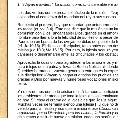
1. “¡Vayan e inviten!”. La misión como un incansable ir e inv
Los dos verbos que expresan el núcleo de la misión —“vaya
colocados al comienzo del mandato del rey a sus siervos.
Respecto al primero, hay que recordar que anteriormente lo
invitados (cf. vv. 3-4). Esto nos dice que la misión es un i
comunión con Dios. ¡Incansable! Dios, grande en el amor y 
hombre para llamarlo a la felicidad de su Reino, a pesar de 
Padre, iba en busca de las ovejas perdidas del pueblo de I
(cf.
Jn
10,16). Él dijo a los discípulos, tanto antes como 
misión (
Lc
10,3;
Mc
16,15). Por esto, la Iglesia seguirá ye
cansarse o desanimarse ante las dificultades y los obstácul
Aprovecho la ocasión para agradecer a los misioneros y mi
para ir lejos de su patria y llevar la Buena Noticia allí don
Queridos hermanos, vuestra generosa entrega es la expre
sus discípulos: «Vayan, y hagan que todos los pueblos sea
gracias a Dios por nuevas y numerosas vocaciones misione
tierra.
Y no olvidemos que todo cristiano está llamado a participa
los ambientes, de modo que toda la Iglesia salga continu
de hoy. Sí, «hoy el drama de la Iglesia es que Jesús sigue l
Muchas veces se termina siendo una Iglesia […] que no deja
venido para la misión y nos quiere misioneros» (
Discurso d
organizado por el Dicasterio para los Laicos, la Familia y l
dispuestos a salir de nuevo en misión, cada uno según la 