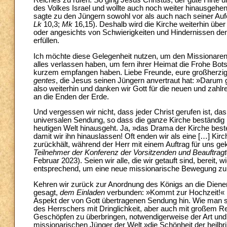
des Volkes Israel und wollte auch noch weiter hinausgehen
sagte zu den Jüngern sowohl vor als auch nach seiner Aufe
Lk
10,3;
Mk
16,15). Deshalb wird die Kirche weiterhin üb
oder angesichts von Schwierigkeiten und Hindernissen de
erfüllen.
Ich möchte diese Gelegenheit nutzen, um den Missionaren 
alles verlassen haben, um fern ihrer Heimat die Frohe Bots
kurzem empfangen haben. Liebe Freunde, eure großherzige
gentes
, die Jesus seinen Jüngern anvertraut hat: »Darum 
also weiterhin und danken wir Gott für die neuen und zahl
an die Enden der Erde.
Und vergessen wir nicht, dass jeder Christ gerufen ist, 
universalen Sendung, so dass die ganze Kirche beständig 
heutigen Welt hinausgeht. Ja, »das Drama der Kirche besteh
damit wir ihn hinauslassen! Oft enden wir als eine […] Kirc
zurückhält, während der Herr mit einem Auftrag für uns ge
Teilnehmer der Konferenz der Vorsitzenden und Beauftrag
Februar 2023). Seien wir alle, die wir getauft sind, bereit
entsprechend, um eine neue missionarische Bewegung zu 
Kehren wir zurück zur Anordnung des Königs an die Diener
gesagt,
dem Einladen
verbunden: »Kommt zur Hochzeit!« 
Aspekt der von Gott übertragenen Sendung hin. Wie man sic
des Herrschers mit Dringlichkeit, aber auch mit großem R
Geschöpfen zu überbringen, notwendigerweise der Art und
missionarischen Jünger der Welt »die Schönheit der heilb