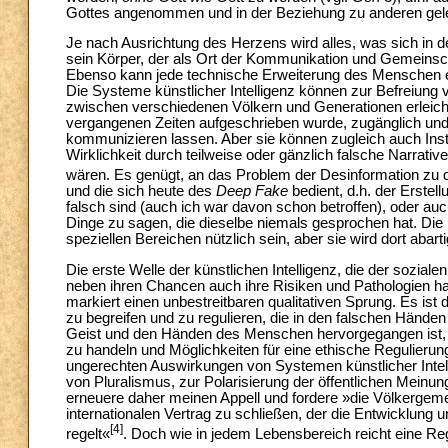
Gottes angenommen und in der Beziehung zu anderen geleb
Je nach Ausrichtung des Herzens wird alles, was sich in 
sein Körper, der als Ort der Kommunikation und Gemeinsc
Ebenso kann jede technische Erweiterung des Menschen ei
Die Systeme künstlicher Intelligenz können zur Befreiung
zwischen verschiedenen Völkern und Generationen erleicht
vergangenen Zeiten aufgeschrieben wurde, zugänglich un
kommunizieren lassen. Aber sie können zugleich auch Inst
Wirklichkeit durch teilweise oder gänzlich falsche Narrativ
wären. Es genügt, an das Problem der Desinformation zu d
und die sich heute des
Deep Fake
bedient, d.h. der Erstel
falsch sind (auch ich war davon schon betroffen), oder a
Dinge zu sagen, die dieselbe niemals gesprochen hat. Die 
speziellen Bereichen nützlich sein, aber sie wird dort abar
Die erste Welle der künstlichen Intelligenz, die der sozial
neben ihren Chancen auch ihre Risiken und Pathologien haut
markiert einen unbestreitbaren qualitativen Sprung. Es ist 
zu begreifen und zu regulieren, die in den falschen Hände
Geist und den Händen des Menschen hervorgegangen ist, si
zu handeln und Möglichkeiten für eine ethische Regulierun
ungerechten Auswirkungen von Systemen künstlicher Intel
von Pluralismus, zur Polarisierung der öffentlichen Meinu
erneuere daher meinen Appell und fordere »die Völkergeme
internationalen Vertrag zu schließen, der die Entwicklung un
[4]
regelt«
. Doch wie in jedem Lebensbereich reicht eine Re