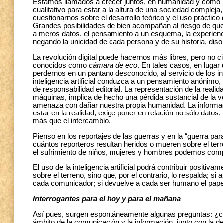
Estamos llamados a crecer juntos, en humanidad y como h
cualitativo para estar a la altura de una sociedad compleja, 
cuestionarnos sobre el desarrollo teórico y el uso prácti
Grandes posibilidades de bien acompañan al riesgo de que
a meros datos, el pensamiento a un esquema, la experienc
negando la unicidad de cada persona y de su historia, disol
La revolución digital puede hacernos más libres, pero no 
conocidos como
cámara de eco
. En tales casos, en lugar
perdernos en un pantano desconocido, al servicio de los in
inteligencia artificial conduzca a un pensamiento anónimo,
de responsabilidad editorial. La representación de la reali
máquinas, implica de hecho una pérdida sustancial de la ve
amenaza con dañar nuestra propia humanidad. La informació
estar en la realidad; exige poner en relación no sólo datos,
más que el intercambio.
Pienso en los reportajes de las guerras y en la “guerra p
cuántos reporteros resultan heridos o mueren sobre el terr
el sufrimiento de niños, mujeres y hombres podemos comp
El uso de la inteligencia artificial podrá contribuir positi
sobre el terreno, sino que, por el contrario, lo respalda; s
cada comunicador; si devuelve a cada ser humano el papel
Interrogantes para el hoy y para el mañana
Así pues, surgen espontáneamente algunas preguntas: ¿cómo
ámbito de la comunicación y la información, junto con la d