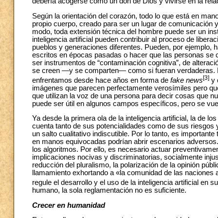
debería acogerse como un don de Dios y vivirse en la rel
Según la orientación del corazón, todo lo que está en man
propio cuerpo, creado para ser un lugar de comunicación
modo, toda extensión técnica del hombre puede ser un ins
inteligencia artificial pueden contribuir al proceso de libera
pueblos y generaciones diferentes. Pueden, por ejemplo,
escritos en épocas pasadas o hacer que las personas se
ser instrumentos de “contaminación cognitiva”, de alteració
se creen —y se comparten— como si fueran verdaderas. Ba
[3]
enfrentamos desde hace años en forma de
fake news
y 
imágenes que parecen perfectamente verosímiles pero que 
que utilizan la voz de una persona para decir cosas que n
puede ser útil en algunos campos específicos, pero se vuel
Ya desde la primera ola de la inteligencia artificial, la 
cuenta tanto de sus potencialidades como de sus riesgos y p
un salto cualitativo indiscutible. Por lo tanto, es importa
en manos equivocadas podrían abrir escenarios adversos.
los algoritmos. Por ello, es necesario actuar preventivame
implicaciones nocivas y discriminatorias, socialmente injust
reducción del pluralismo, la polarización de la opinión púb
llamamiento exhortando a «la comunidad de las naciones a t
regule el desarrollo y el uso de la inteligencia artificial en 
humano, la sola reglamentación no es suficiente.
Crecer en humanidad