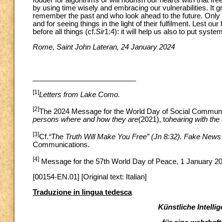
fodder for algorithms or will nourish our hearts with tha
by using time wisely and embracing our vulnerabilities. I
remember the past and who look ahead to the future. Only 
and for seeing things in the light of their fulfilment. Lest 
before all things (cf.
Sir
1:4): it will help us also to put syst
Rome, Saint John Lateran, 24 January 2024
__________________________
[1]
Letters from Lake Como.
[2]
The 2024 Message for the World Day of Social Communi
persons where and how they are
(2021), to
hearing with the 
[3]
Cf.
“The Truth Will Make You Free” (Jn 8:32). Fake News
Communications.
[4]
Message for the 57th World Day of Peace, 1 January 20
[00154-EN.01] [Original text: Italian]
Traduzione in lingua tedesca
Künstliche Intelli