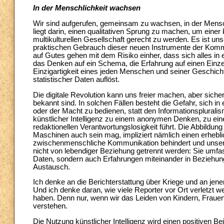
In der Menschlichkeit wachsen
Wir sind aufgerufen, gemeinsam zu wachsen, in der Mensch
liegt darin, einen qualitativen Sprung zu machen, um einer 
multikulturellen Gesellschaft gerecht zu werden. Es ist un
praktischen Gebrauch dieser neuen Instrumente der Kom
auf Gutes gehen mit dem Risiko einher, dass sich alles in 
das Denken auf ein Schema, die Erfahrung auf einen Einzel
Einzigartigkeit eines jeden Menschen und seiner Geschichte
statistischer Daten auflöst.
Die digitale Revolution kann uns freier machen, aber siche
bekannt sind. In solchen Fällen besteht die Gefahr, sich 
oder der Macht zu bedienen, statt den Informationsplurali
künstlicher Intelligenz zu einem anonymen Denken, zu ei
redaktionellen Verantwortungslosigkeit führt. Die Abbildung 
Maschinen auch sein mag, impliziert nämlich einen erheblic
zwischenmenschliche Kommunikation behindert und unsere 
nicht von lebendiger Beziehung getrennt werden: Sie umfasst
Daten, sondern auch Erfahrungen miteinander in Beziehung 
Austausch.
Ich denke an die Berichterstattung über Kriege und an jen
Und ich denke daran, wie viele Reporter vor Ort verletzt 
haben. Denn nur, wenn wir das Leiden von Kindern, Frauen
verstehen.
Die Nutzung künstlicher Intelligenz wird einen positiven B