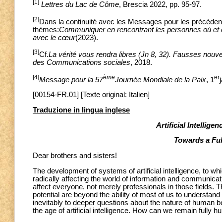
[1]
Lettres du Lac de Côme
, Brescia 2022, pp. 95-97.
[2]
Dans la continuité avec les Messages pour les précéde
thèmes:
Communiquer en rencontrant les personnes où et
avec le cœur
(2023).
[3]
Cf.
La vérité vous rendra libres (Jn 8, 32). Fausses nouv
des Communications sociales
, 2018.
[4]
ème
er
Message pour la 57
Journée Mondiale de la Paix
, 1
[00154-FR.01] [Texte original: Italien]
Traduzione in lingua inglese
Artificial Intellig
Towards a Fu
Dear brothers and sisters!
The development of systems of artificial intelligence, to 
radically affecting the world of information and communicati
affect everyone, not merely professionals in those fields.
potential are beyond the ability of most of us to understand
inevitably to deeper questions about the nature of human be
the age of artificial intelligence. How can we remain fully