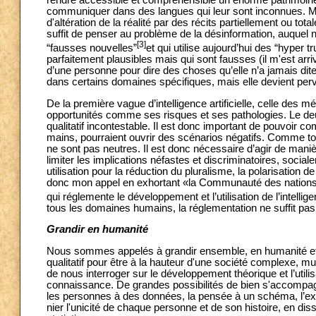
rendre accessible et compréhensible un énorme patrimoin
communiquer dans des langues qui leur sont inconnues. Mais
d'altération de la réalité par des récits partiellement ou tot
suffit de penser au problème de la désinformation, auque
[3]
“fausses nouvelles”
et qui utilise aujourd’hui des “hyper t
parfaitement plausibles mais qui sont fausses (il m'est arriv
d’une personne pour dire des choses qu’elle n’a jamais dite
dans certains domaines spécifiques, mais elle devient pervers
De la première vague d’intelligence artificielle, celle de
opportunités comme ses risques et ses pathologies. Le deu
qualitatif incontestable. Il est donc important de pouvoir 
mains, pourraient ouvrir des scénarios négatifs. Comme tout
ne sont pas neutres. Il est donc nécessaire d’agir de mani
limiter les implications néfastes et discriminatoires, sociale
utilisation pour la réduction du pluralisme, la polarisation 
donc mon appel en exhortant «la Communauté des nations à t
qui réglemente le développement et l’utilisation de l’intellig
tous les domaines humains, la réglementation ne suffit pas
Grandir en humanité
Nous sommes appelés à grandir ensemble, en humanité et en
qualitatif pour être à la hauteur d'une société complexe, multi
de nous interroger sur le développement théorique et l’uti
connaissance. De grandes possibilités de bien s'accompagn
les personnes à des données, la pensée à un schéma, l’expér
nier l'unicité de chaque personne et de son histoire, en dis