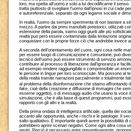
loro, ma spetta all’uomo e solo a lui decodificarne il senso
tratta piuttosto di svegliare l’uomo dall’ipnosi in cui cade 
e autoreferenziale, separato da ogni legame sociale e dimen
In realtà, l’uomo da sempre sperimenta di non bastare a sé 
mezzo. A partire dai primi manufatti preistorici, utilizzati 
estensione della parola, siamo oggi giunti alle più sofist
realtà può però essere contaminata dalla tentazione origina
conquistare con le proprie forze ciò che andrebbe invece ac
A seconda dell’orientamento del cuore, ogni cosa nelle mani
per essere luogo di comunicazione e comunione, può diven
tecnico dell’uomo può essere strumento di servizio amorevole
contribuire al processo di liberazione dall’ignoranza e facil
ad esempio rendere raggiungibile e comprensibile un enor
le persone in lingue per loro sconosciute. Ma possono al t
della realtà tramite narrazioni parzialmente o totalmente 
al problema della disinformazione che stiamo affrontando da
fake
, cioè della creazione e diffusione di immagini che se
esserne oggetto), o di messaggi audio che usano la voce d
simulazione, che è alla base di questi programmi, può essere
rapporto con gli altri e la realtà.
Della prima ondata di intelligenza artificiale, quella dei
socia
accanto alle opportunità, anche i rischi e le patologie. Il seco
salto qualitativo. È importante quindi avere la possibilità 
potrebbero aprire scenari negativi. Come ogni altra cosa us
neutri. Perciò è necessario agire preventivamente, proponen