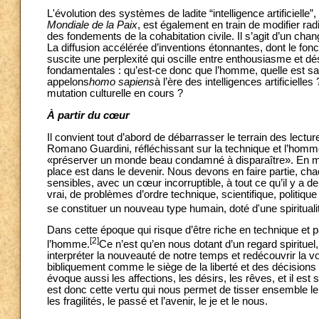
L'évolution des systèmes de ladite “intelligence artificielle”,
Mondiale de la Paix
, est également en train de modifier rad
des fondements de la cohabitation civile. Il s’agit d’un ch
La diffusion accélérée d’inventions étonnantes, dont le fonc
suscite une perplexité qui oscille entre enthousiasme et dé
fondamentales : qu’est-ce donc que l’homme, quelle est sa 
appelons
homo sapiens
à l’ère des intelligences artificiel
mutation culturelle en cours ?
À partir du cœur
Il convient tout d’abord de débarrasser le terrain des lecture
Romano Guardini, réfléchissant sur la technique et l’homme,
«préserver un monde beau condamné à disparaître». En mê
place est dans le devenir. Nous devons en faire partie, ch
sensibles, avec un cœur incorruptible, à tout ce qu’il y a de 
vrai, de problèmes d’ordre technique, scientifique, politiqu
se constituer un nouveau type humain, doté d'une spiritualité
Dans cette époque qui risque d’être riche en technique et 
[2]
l’homme.
Ce n’est qu’en nous dotant d’un regard spiritue
interpréter la nouveauté de notre temps et redécouvrir la
bibliquement comme le siège de la liberté et des décisions le
évoque aussi les affections, les désirs, les rêves, et il est
est donc cette vertu qui nous permet de tisser ensemble le 
les fragilités, le passé et l’avenir, le je et le nous.