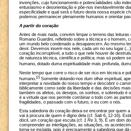
invenções, cujo funcionamento e potencialidades são indec
entusiasmo e desorientação e põe-nos inevitavelmente di
especificidade e qual será o futuro desta nossa espécie
podemos permanecer plenamente humanos e orientar para
A partir do coração
Antes de mais nada, convém limpar o terreno das leituras 
Romano Guardini, refletindo sobre a técnica e o homem, c
um mundo belo condenado a desaparecer». Ao mesmo temp
devir. Devemos inserir-nos nele, cada um no seu lugar (
coração incorruptível, a tudo o que nele houver de destru
de natureza técnica, científica e política; mas só podem
humano, dotado duma espiritualidade mais profunda, duma 
Neste tempo que corre o risco de ser rico em técnica e p
[2]
humano.
Somente dotando-nos dum olhar espiritual, ap
interpretar a novidade do nosso tempo e descobrir o ca
biblicamente como sede da liberdade e das decisões mais 
também os afetos, os desejos, os sonhos, e sobretudo é o
é a virtude que nos permite combinar o todo com as par
fragilidades, o passado com o futuro, o eu com o nós.
Esta sabedoria do coração deixa-se encontrar por quem a
vai à procura de quem é digno dela (cf.
Sab
6, 12-16). Est
dócil, um coração que escuta (cf.
1 Re
3, 9). É um dom do 
compreender as interligações, as situações, os acontecime
torna-se insípida, pois é precisamente a sabedoria que dá g