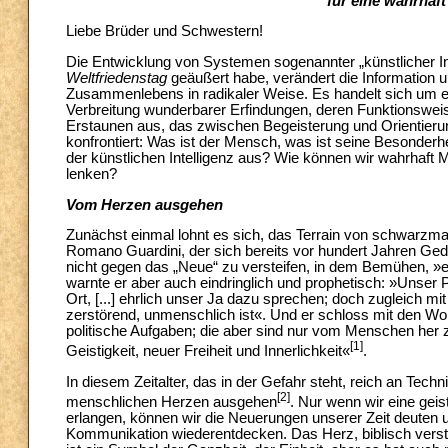
für eine wahrha
Liebe Brüder und Schwestern!
Die Entwicklung von Systemen sogenannter „künstlicher Inte
Weltfriedenstag
geäußert habe, verändert die Information 
Zusammenlebens in radikaler Weise. Es handelt sich um eine
Verbreitung wunderbarer Erfindungen, deren Funktionsweis
Erstaunen aus, das zwischen Begeisterung und Orientieru
konfrontiert: Was ist der Mensch, was ist seine Besonderhe
der künstlichen Intelligenz aus? Wie können wir wahrhaft
lenken?
Vom Herzen ausgehen
Zunächst einmal lohnt es sich, das Terrain von schwarzm
Romano Guardini, der sich bereits vor hundert Jahren Ged
nicht gegen das „Neue“ zu versteifen, in dem Bemühen, »
warnte er aber auch eindringlich und prophetisch: »Unser P
Ort, [...] ehrlich unser Ja dazu sprechen; doch zugleich mi
zerstörend, unmenschlich ist«. Und er schloss mit den Wo
politische Aufgaben; die aber sind nur vom Menschen her
[1]
Geistigkeit, neuer Freiheit und Innerlichkeit«
.
In diesem Zeitalter, das in der Gefahr steht, reich an T
[2]
menschlichen Herzen ausgehen
. Nur wenn wir eine gei
erlangen, können wir die Neuerungen unserer Zeit deuten 
Kommunikation wiederentdecken. Das Herz, biblisch versta