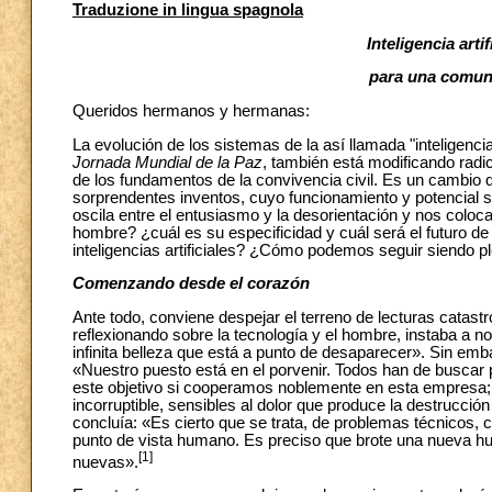
Traduzione in lingua spagnola
Inteligencia arti
para una comun
Queridos hermanos y hermanas:
La evolución de los sistemas de la así llamada "inteligencia 
Jornada Mundial de la Paz
, también está modificando radic
de los fundamentos de la convivencia civil. Es un cambio q
sorprendentes inventos, cuyo funcionamiento y potencial s
oscila entre el entusiasmo y la desorientación y nos coloc
hombre? ¿cuál es su especificidad y cuál será el futuro d
inteligencias artificiales? ¿Cómo podemos seguir siendo p
Comenzando desde el corazón
Ante todo, conviene despejar el terreno de lecturas catast
reflexionando sobre la tecnología y el hombre, instaba a 
infinita belleza que está a punto de desaparecer». Sin em
«Nuestro puesto está en el porvenir. Todos han de buscar 
este objetivo si cooperamos noblemente en esta empresa; 
incorruptible, sensibles al dolor que produce la destrucc
concluía: «Es cierto que se trata, de problemas técnicos, c
punto de vista humano. Es preciso que brote una nueva huma
[1]
nuevas».