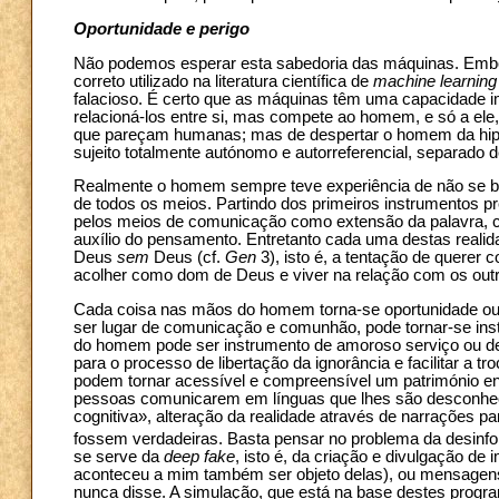
Oportunidade e perigo
Não podemos esperar esta sabedoria das máquinas. Emb
correto utilizado na literatura científica de
machine learning
falacioso. É certo que as máquinas têm uma capacidade
relacioná-los entre si, mas compete ao homem, e só a ele, 
que pareçam humanas; mas de despertar o homem da hipno
sujeito totalmente autónomo e autorreferencial, separado d
Realmente o homem sempre teve experiência de não se bas
de todos os meios. Partindo dos primeiros instrumentos p
pelos meios de comunicação como extensão da palavra, 
auxílio do pensamento. Entretanto cada uma destas realid
Deus
sem
Deus (cf.
Gen
3), isto é, a tentação de querer c
acolher como dom de Deus e viver na relação com os out
Cada coisa nas mãos do homem torna-se oportunidade ou p
ser lugar de comunicação e comunhão, pode tornar-se in
do homem pode ser instrumento de amoroso serviço ou de do
para o processo de libertação da ignorância e facilitar a 
podem tornar acessível e compreensível um património e
pessoas comunicarem em línguas que lhes são desconhec
cognitiva», alteração da realidade através de narrações pa
fossem verdadeiras. Basta pensar no problema da desinf
se serve da
deep fake
, isto é, da criação e divulgação d
aconteceu a mim também ser objeto delas), ou mensagens
nunca disse. A simulação, que está na base destes progra