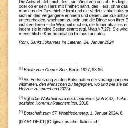
Die Antwort steht nicht fest, sie hängt von uns ab. Es lie
oder ob er sein Herz mit Freiheit nährt, das Herz, ohne da
man aus der Geschichte lernt und die Verletzlichkeit akze
sich an das Vergangene erinnern und denen, die Zukunftsv
unterscheiden, wachsam zu sein und die Dinge von ihrer Er
nicht verlieren – die Weisheit suchen, die früher als alles 
indem sie in reine Seelen eintritt (vgl.
Weish
7,27): Sie wird
menschliche Kommunikation hin auszurichten.
Rom, Sankt Johannes im Lateran, 24. Januar 2024
_________________________
[1]
Briefe vom Comer See
, Berlin 1927, 93-96.
[2]
Als Fortsetzung zu den Botschaften der vorangegangene
widmeten,
den Menschen zu begegnen, wo und wie sie si
Herzen zu sprechen
(2023).
[3]
Vgl
»Die Wahrheit wird euch befreien« (Joh 8,32). Fake
sozialen Kommunikationsmittel
, 2018.
[4]
Botschaft zum 57. Weltfriedenstag
, 1. Januar 2024, 8.
[00154-DE.01] [Originalsprache: Italienisch]