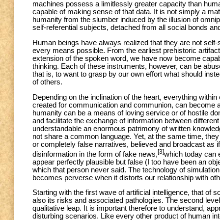
machines possess a limitlessly greater capacity than huma
capable of making sense of that data. It is not simply a 
humanity from the slumber induced by the illusion of omni
self-referential subjects, detached from all social bonds and
Human beings have always realized that they are not self-s
every means possible. From the earliest prehistoric artifa
extension of the spoken word, we have now become capable 
thinking. Each of these instruments, however, can be abus
that is, to want to grasp by our own effort what should ins
of others.
Depending on the inclination of the heart, everything withi
created for communication and communion, can become a m
humanity can be a means of loving service or of hostile dom
and facilitate the exchange of information between differe
understandable an enormous patrimony of written knowled
not share a common language. Yet, at the same time, they can
or completely false narratives, believed and broadcast as i
[3]
disinformation in the form of fake news,
which today can e
appear perfectly plausible but false (I too have been an obj
which that person never said. The technology of simulation 
becomes perverse when it distorts our relationship with othe
Starting with the first wave of artificial intelligence, that o
also its risks and associated pathologies. The second level 
qualitative leap. It is important therefore to understand, a
disturbing scenarios. Like every other product of human intel