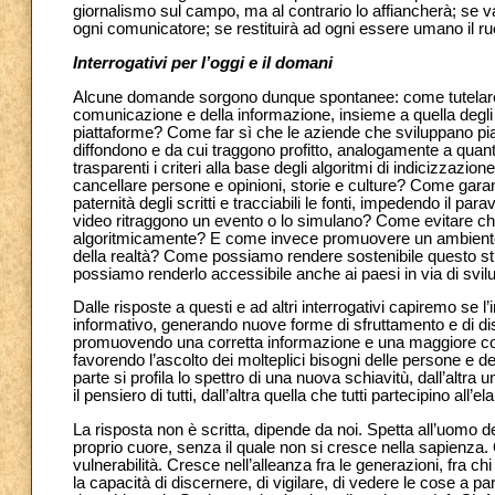
giornalismo sul campo, ma al contrario lo affiancherà; se v
ogni comunicatore; se restituirà ad ogni essere umano il ru
Interrogativi per l’oggi e il domani
Alcune domande sorgono dunque spontanee: come tutelare la 
comunicazione e della informazione, insieme a quella degli ut
piattaforme? Come far sì che le aziende che sviluppano piat
diffondono e da cui traggono profitto, analogamente a quanto
trasparenti i criteri alla base degli algoritmi di indicizzazio
cancellare persone e opinioni, storie e culture? Come gara
paternità degli scritti e tracciabili le fonti, impedendo il
video ritraggono un evento o lo simulano? Come evitare che 
algoritmicamente? E come invece promuovere un ambiente a
della realtà? Come possiamo rendere sostenibile questo 
possiamo renderlo accessibile anche ai paesi in via di svi
Dalle risposte a questi e ad altri interrogativi capiremo se l’
informativo, generando nuove forme di sfruttamento e di dis
promuovendo una corretta informazione e una maggiore co
favorendo l’ascolto dei molteplici bisogni delle persone e de
parte si profila lo spettro di una nuova schiavitù, dall’altra 
il pensiero di tutti, dall’altra quella che tutti partecipino all’
La risposta non è scritta, dipende da noi. Spetta all’uomo dec
proprio cuore, senza il quale non si cresce nella sapienz
vulnerabilità. Cresce nell’alleanza fra le generazioni, fra 
la capacità di discernere, di vigilare, di vedere le cose a 