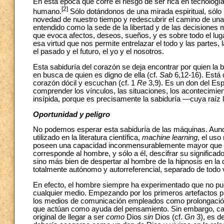
En esta época que corre el riesgo de ser rica en tecnologí
[2]
humano.
Sólo dotándonos de una mirada espiritual, sólo 
novedad de nuestro tiempo y redescubrir el camino de un
entendido como la sede de la libertad y de las decisiones m
que evoca afectos, deseos, sueños, y es sobre todo el luga
esa virtud que nos permite entrelazar el todo y las partes,
el pasado y el futuro, el yo y el nosotros.
Esta sabiduría del corazón se deja encontrar por quien la b
en busca de quien es digno de ella (cf.
Sab
6,12-16). Está 
corazón dócil y escuchan (cf. 1
Re
3,9). Es un don del Esp
comprender los vínculos, las situaciones, los acontecimient
insípida, porque es precisamente la sabiduría —cuya raíz 
Oportunidad y peligro
No podemos esperar esta sabiduría de las máquinas. Aun
utilizado en la literatura científica,
machine learning
, el uso
poseen una capacidad inconmensurablemente mayor que lo
corresponde al hombre, y sólo a él, descifrar su significa
sino más bien de despertar al hombre de la hipnosis en la 
totalmente autónomo y autorreferencial, separado de todo v
En efecto, el hombre siempre ha experimentado que no pued
cualquier medio. Empezando por los primeros artefactos pr
los medios de comunicación empleados como prolongación 
que actúan como ayuda del pensamiento. Sin embargo, cad
original de llegar a ser
como
Dios
sin
Dios (cf.
Gn
3), es de