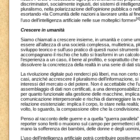
discriminatori, socialmente ingiusti, dei sistemi di intelligenza
pluralismo, nella polarizzazione dell’opinione pubblica o ne
esortando «la Comunità delle nazioni a lavorare unita al fine
[4]
l’uso dell’intelligenza artificiale nelle sue molteplici forme»
Crescere in umanità
Siamo chiamati a crescere insieme, in umanità e come umanit
essere all’altezza di una società complessa, multietnica, plur
sviluppo teorico e sull’uso pratico di questi nuovi strumen
accompagnano il rischio che tutto si trasformi in un calcolo
l’esperienza a un caso, il bene al profitto, e soprattutto che 
dissolvere la concretezza della realtà in una serie di dati stat
La rivoluzione digitale può renderci più liberi, ma non certo
casi, anziché accrescere il pluralismo dell’informazione, si
interessi del mercato o del potere. Non è accettabile che l’
assemblaggio di dati non certificati, a una deresponsabilizza
per quanto funzionale alla gestione delle macchine, implica i
comunicazione interpersonale e rischia di danneggiare la 
relazione esistenziale: implica il corpo, lo stare nella realt
volto, lo sguardo, la compassione oltre che la condivisione.
Penso al racconto delle guerre e a quella “guerra parallela
reporter sono feriti o muoiono sul campo per permetterci d
mano la sofferenza dei bambini, delle donne e degli uomini,
L’uso dell’intelligenza artificiale potrà contribuire positiv