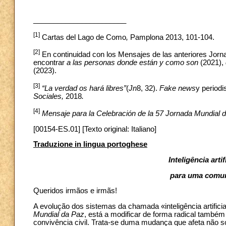
_______________________
[1]
Cartas del Lago de Como
,
Pamplona 2013, 101-104.
[2]
En continuidad con los Mensajes de las anteriores Jor
encontrar
a las personas donde están y como son
(2021),
(2023).
[3]
“La verdad os hará libres”
(
Jn
8, 32).
Fake news
y period
Sociales,
2018
.
[4]
Mensaje para la Celebración de la 57 Jornada Mundial d
[00154-ES.01] [Texto original: Italiano]
Traduzione in lingua portoghese
Inteligência arti
para uma comu
Queridos irmãos e irmãs!
A evolução dos sistemas da chamada «inteligência artifici
Mundial da Paz
, está a modificar de forma radical també
convivência civil. Trata-se duma mudança que afeta não só