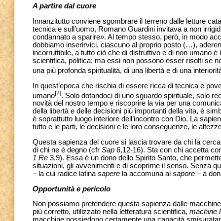
A partire dal cuore
Innanzitutto conviene sgombrare il terreno dalle letture catast
tecnica e sull’uomo, Romano Guardini invitava a non irrigid
condannato a sparire». Al tempo stesso, però, in modo acc
dobbiamo inserirvici, ciascuno al proprio posto (…), ader
incorruttibile, a tutto ciò che di distruttivo e di non umano 
scientifica, politica; ma essi non possono esser risolti s
una più profonda spiritualità, di una libertà e di una interior
In quest’epoca che rischia di essere ricca di tecnica e pove
[2]
umano
. Solo dotandoci di uno sguardo spirituale, solo r
novità del nostro tempo e riscoprire la via per una comun
della libertà e delle decisioni più importanti della vita, è simb
è soprattutto luogo interiore dell’incontro con Dio. La sapie
tutto e le parti, le decisioni e le loro conseguenze, le altezze e l
Questa sapienza del cuore si lascia trovare da chi la cerca 
di chi ne è degno (cfr
Sap
6,12-16). Sta con chi accetta con
1 Re
3,9). Essa è un dono dello Spirito Santo, che permette 
situazioni, gli avvenimenti e di scoprirne il senso. Senza q
– la cui radice latina
sapere
la accomuna al
sapore
– a dona
Opportunità e pericolo
Non possiamo pretendere questa sapienza dalle macchine.
più corretto, utilizzato nella letteratura scientifica,
machine l
macchine possiedono certamente una capacità smisuratament