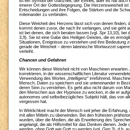
ist ein Symbol der Ganzheit, der Einheit, aber es hat auch
innerer Ort der Gottesbegegnung. Die Herzensweisheit ist a
Entscheidungen und ihre Folgen, die Stärken und die Schw
miteinander zu verbinden.
Diese Weisheit des Herzens lässt sich von denen finden, die
kommt denen zuvor, die nach ihr verlangen, und sie geht au
ist bei denen, die sich beraten lassen (vgl.
Spr
13,10), bei 
3,9). Sie ist eine Gabe des Heiligen Geistes, die es ermö
Situationen, Ereignisse zu verstehen und ihre Bedeutung z
gerade die Weisheit – deren lateinische Wortwurzel
sapere
verleiht.
Chancen und Gefahren
Wir können diese Weisheit nicht von Maschinen erwarten.
korrekteren, in der wissenschaftlichen Literatur verwendet
Verwendung des Wortes „Intelligenz“ irreführend. Maschine
Mensch, Daten zu speichern und sie untereinander in Bez
deren Sinn zu verstehen. Es geht also nicht darum von Ma
den Menschen aus der Hypnose zu wecken, in die er aufgrun
autonomes und selbstbezügliches Subjekt hält, das von all
vergessen hat.
In Wirklichkeit macht der Mensch seit jeher die Erfahrung,
mit allen Mitteln zu überwinden. Bei den frühesten prähist
wurden, über die Medien, die als Erweiterung des Spreche
angelangt, die als Hilfsmittel für das Denken dienen. Jede
werden,
ohne
Gott
wie
Gott zu werden (vgl.
Gen
3), d.h. a