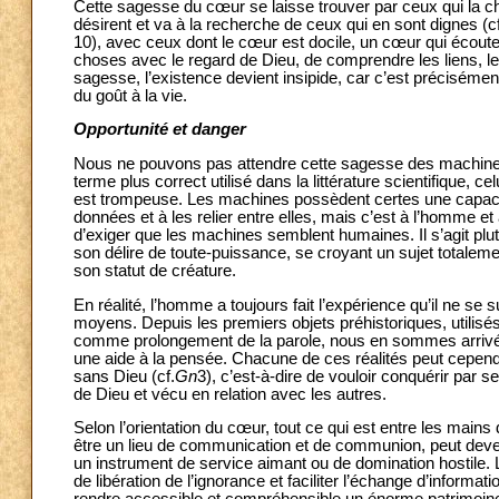
Cette sagesse du cœur se laisse trouver par ceux qui la che
désirent et va à la recherche de ceux qui en sont dignes (cf
10), avec ceux dont le cœur est docile, un cœur qui écoute
choses avec le regard de Dieu, de comprendre les liens, le
sagesse, l’existence devient insipide, car c’est précisément
du goût à la vie.
Opportunité et danger
Nous ne pouvons pas attendre cette sagesse des machines
terme plus correct utilisé dans la littérature scientifique, c
est trompeuse. Les machines possèdent certes une capa
données et à les relier entre elles, mais c’est à l’homme et à
d’exiger que les machines semblent humaines. Il s’agit plut
son délire de toute-puissance, se croyant un sujet totalemen
son statut de créature.
En réalité, l’homme a toujours fait l’expérience qu’il ne se s
moyens. Depuis les premiers objets préhistoriques, utilis
comme prolongement de la parole, nous en sommes arrivés
une aide à la pensée. Chacune de ces réalités peut cepend
sans Dieu (cf.
Gn
3), c’est-à-dire de vouloir conquérir par 
de Dieu et vécu en relation avec les autres.
Selon l’orientation du cœur, tout ce qui est entre les mai
être un lieu de communication et de communion, peut deve
un instrument de service aimant ou de domination hostile. L
de libération de l’ignorance et faciliter l’échange d’informa