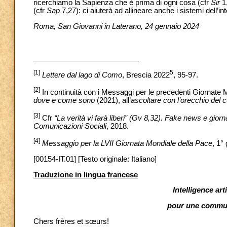
ricerchiamo la Sapienza che è prima di ogni cosa (cfr
Sir
1,
(cfr
Sap
7,27): ci aiuterà ad allineare anche i sistemi dell’
Roma, San Giovanni in Laterano, 24 gennaio 2024
__________________________
[1]
5
Lettere dal lago di Como
, Brescia 2022
, 95-97.
[2]
In continuità con i Messaggi per le precedenti Giornate Mo
dove e come sono
(2021), all’
ascoltare con l’orecchio del 
[3]
Cfr
“La verità vi farà liberi” (Gv 8,32). Fake news e gior
Comunicazioni Sociali
, 2018.
[4]
Messaggio per la LVII Giornata Mondiale della Pace
, 1°
[00154-IT.01] [Testo originale: Italiano]
Traduzione in lingua francese
Intelligence art
pour une commun
Chers frères et sœurs!