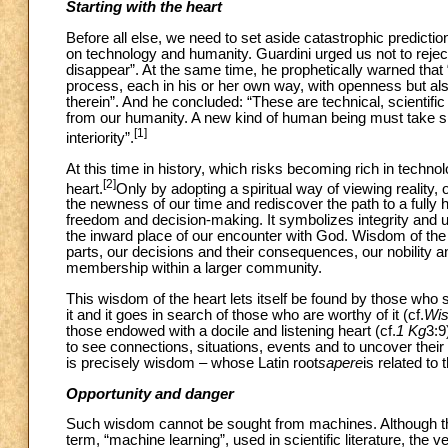
Starting with the heart
Before all else, we need to set aside catastrophic predicti
on technology and humanity. Guardini urged us not to rejec
disappear”. At the same time, he prophetically warned that
process, each in his or her own way, with openness but also
therein”. And he concluded: “These are technical, scientific
from our humanity. A new kind of human being must take s
[1]
interiority”.
At this time in history, which risks becoming rich in techn
[2]
heart.
Only by adopting a spiritual way of viewing reality,
the newness of our time and rediscover the path to a fully 
freedom and decision-making. It symbolizes integrity and uni
the inward place of our encounter with God. Wisdom of the he
parts, our decisions and their consequences, our nobility and
membership within a larger community.
This wisdom of the heart lets itself be found by those who s
it and it goes in search of those who are worthy of it (cf.
Wi
those endowed with a docile and listening heart (cf.
1 Kg
3:9
to see connections, situations, events and to uncover their
is precisely wisdom – whose Latin root
sapere
is related to
Opportunity and danger
Such wisdom cannot be sought from machines. Although the 
term, “machine learning”, used in scientific literature, the 