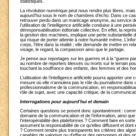
statistiques.
La révolution numérique peut nous rendre plus libres, mai
aujourd’hui sous le nom de chambres d’écho. Dans ce cas, au
retrouver perdu dans un marécage anonyme, au service des
l’utilisation de l’intelligence artificielle conduise à une 
déresponsabilisation éditoriale collective. En effet, la repr
la gestion des machines, implique une perte substantielle d
qui risque de porter atteinte à notre humanité même. L’inform
corps, l’être dans la réalité ; elle demande de mettre en r
visage, le regard, la compassion ainsi que le partage.
Je pense aux reportages sur les guerres et à la “guerre pa
au nombre de reporters blessés ou morts sur le terrain pou
touchant la souffrance des enfants, des femmes et des ho
L’utilisation de l’intelligence artificielle pourra apporter u
mesure où elle n'annulera pas le rôle du journalisme dans 
professionnalisme de la communication, en responsabilisa
rôle de sujet, avec une capacité critique, de la communica
Interrogations pour aujourd’hui et demain
Certaines questions se posent donc spontanément : comment
domaine de la communication et de l’information, ainsi qu
l’interopérabilité des plateformes ? Comment faire en sort
assument la responsabilité de ce qu’elles diffusent et dont e
? Comment rendre plus transparents les critères des algor
capables de valoriser ou d’effacer des personnes et des op