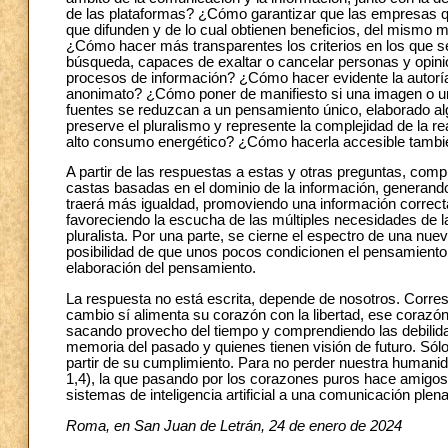
de las plataformas? ¿Cómo garantizar que las empresas qu
que difunden y de lo cual obtienen beneficios, del mismo 
¿Cómo hacer más transparentes los criterios en los que s
búsqueda, capaces de exaltar o cancelar personas y opinio
procesos de información? ¿Cómo hacer evidente la autoría d
anonimato? ¿Cómo poner de manifiesto si una imagen o un 
fuentes se reduzcan a un pensamiento único, elaborado a
preserve el pluralismo y represente la complejidad de la 
alto consumo energético? ¿Cómo hacerla accesible tambié
A partir de las respuestas a estas y otras preguntas, comp
castas basadas en el dominio de la información, generando 
traerá más igualdad, promoviendo una información correc
favoreciendo la escucha de las múltiples necesidades de l
pluralista. Por una parte, se cierne el espectro de una nueva
posibilidad de que unos pocos condicionen el pensamiento de
elaboración del pensamiento.
La respuesta no está escrita, depende de nosotros. Corres
cambio sí alimenta su corazón con la libertad, ese corazó
sacando provecho del tiempo y comprendiendo las debilidad
memoria del pasado y quienes tienen visión de futuro. Sólo 
partir de su cumplimiento. Para no perder nuestra humanid
1,4), la que pasando por los corazones puros hace amigos 
sistemas de inteligencia artificial a una comunicación pl
Roma, en San Juan de Letrán, 24 de enero de 2024