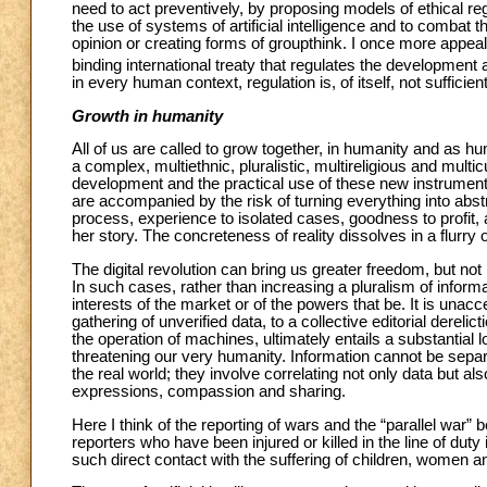
need to act preventively, by proposing models of ethical regu
the use of systems of artificial intelligence and to combat t
opinion or creating forms of groupthink. I once more appeal
binding international treaty that regulates the development an
in every human context, regulation is, of itself, not sufficient
Growth in humanity
All of us are called to grow together, in humanity and as h
a complex, multiethnic, pluralistic, multireligious and multicu
development and the practical use of these new instrument
are accompanied by the risk of turning everything into abstr
process, experience to isolated cases, goodness to profit, a
her story. The concreteness of reality dissolves in a flurry of
The digital revolution can bring us greater freedom, but no
In such cases, rather than increasing a pluralism of informat
interests of the market or of the powers that be. It is unaccep
gathering of unverified data, to a collective editorial derelic
the operation of machines, ultimately entails a substantial 
threatening our very humanity. Information cannot be separ
the real world; they involve correlating not only data but a
expressions, compassion and sharing.
Here I think of the reporting of wars and the “parallel war” 
reporters who have been injured or killed in the line of du
such direct contact with the suffering of children, women 