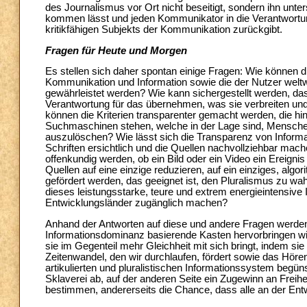
des Journalismus vor Ort nicht beseitigt, sondern ihn unte
kommen lässt und jeden Kommunikator in die Verantwortu
kritikfähigen Subjekts der Kommunikation zurückgibt.
Fragen für Heute und Morgen
Es stellen sich daher spontan einige Fragen: Wie können d
Kommunikation und Information sowie die der Nutzer weltwe
gewährleistet werden? Wie kann sichergestellt werden, das
Verantwortung für das übernehmen, was sie verbreiten und w
können die Kriterien transparenter gemacht werden, die hin
Suchmaschinen stehen, welche in der Lage sind, Mensche
auszulöschen? Wie lässt sich die Transparenz von Inform
Schriften ersichtlich und die Quellen nachvollziehbar ma
offenkundig werden, ob ein Bild oder ein Video ein Ereigni
Quellen auf eine einzige reduzieren, auf ein einziges, al
gefördert werden, das geeignet ist, den Pluralismus zu wah
dieses leistungsstarke, teure und extrem energieintensive
Entwicklungsländer zugänglich machen?
Anhand der Antworten auf diese und andere Fragen werden 
Informationsdominanz basierende Kasten hervorbringen wi
sie im Gegenteil mehr Gleichheit mit sich bringt, indem si
Zeitenwandel, den wir durchlaufen, fördert sowie das Höre
artikulierten und pluralistischen Informationssystem begün
Sklaverei ab, auf der anderen Seite ein Zugewinn an Freihei
bestimmen, andererseits die Chance, dass alle an der En