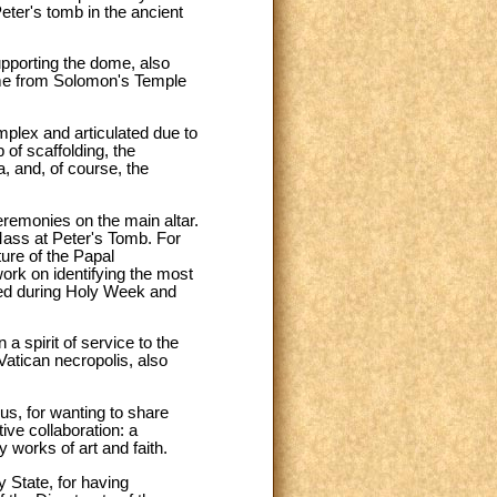
eter's tomb in the ancient
upporting the dome, also
came from Solomon's Temple
omplex and articulated due to
 of scaffolding, the
ca, and, of course, the
ceremonies on the main altar.
y Mass at Peter's Tomb. For
ture of the Papal
ork on identifying the most
rmed during Holy Week and
a spirit of service to the
Vatican necropolis, also
us, for wanting to share
tive collaboration: a
 works of art and faith.
 State, for having