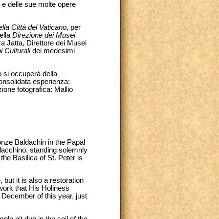
 e delle sue molte opere
lla Città del Vaticano
, per
della
Direzione dei Musei
ra Jatta, Direttore dei Musei
 Culturali
dei medesimi
o si occuperà della
consolidata esperienza:
one fotografica: Mallio
onze Baldachin in the Papal
aldacchino, standing solemnly
he Basilica of St. Peter is
but it is also a restoration
 work that His Holiness
December of this year, just
le pit dug in the soil of the