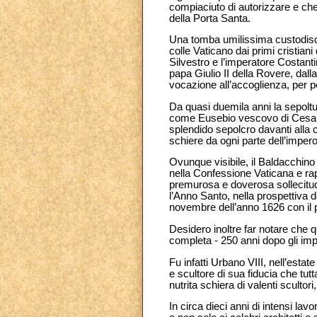
compiaciuto di autorizzare e che
della Porta Santa.
Una tomba umilissima custodisce 
colle Vaticano dai primi cristia
Silvestro e l’imperatore Costanti
papa Giulio II della Rovere, dalla
vocazione all’accoglienza, per p
Da quasi duemila anni la sepoltura
come Eusebio vescovo di Cesare
splendido sepolcro davanti alla 
schiere da ogni parte dell’imper
Ovunque visibile, il Baldacchino –
nella Confessione Vaticana e rapp
premurosa e doverosa sollecitudin
l’Anno Santo, nella prospettiva d
novembre dell’anno 1626 con il 
Desidero inoltre far notare che 
completa - 250 anni dopo gli impo
Fu infatti Urbano VIII, nell’esta
e scultore di sua fiducia che tu
nutrita schiera di valenti scultor
In circa dieci anni di intensi la