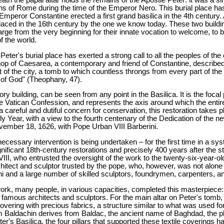
ians of Rome during the time of the Emperor Nero. This burial place 
mperor Constantine erected a first grand basilica in the 4th century.
eplaced in the 16th century by the one we know today. These two buildi
ge from the very beginning for their innate vocation to welcome, to be
f the world.
ter's burial place has exerted a strong call to all the peoples of the e
hop of Caesarea, a contemporary and friend of Constantine, described
nt of the city, a tomb to which countless throngs from every part of
 of God" (Theophany, 47).
ry building, can be seen from any point in the Basilica. It is the focal p
he Vatican Confession, and represents the axis around which the entire
 careful and dutiful concern for conservation, this restoration takes p
ly Year, with a view to the fourth centenary of the Dedication of the n
ember 18, 1626, with Pope Urban VIII Barberini.
s necessary intervention is being undertaken – for the first time in a 
ificant 18th-century restorations and precisely 400 years after the st
III, who entrusted the oversight of the work to the twenty-six-year-ol
tect and sculptor trusted by the pope, who, however, was not alone 
 and a large number of skilled sculptors, foundrymen, carpenters, a
work, many people, in various capacities, completed this masterpiece:
e famous architects and sculptors. For the main altar on Peter's tomb
 covering with precious fabrics, a structure similar to what was used f
erm Baldachin derives from Baldac, the ancient name of Baghdad, the 
er's Basilica, the four pillars that supported these textile coverings