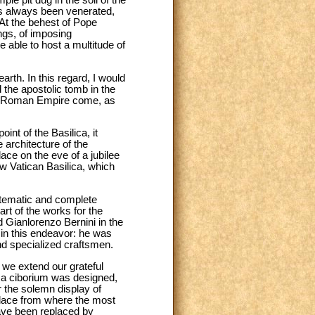
has always been venerated,
 At the behest of Pope
ngs, of imposing
 able to host a multitude of
arth. In this regard, I would
 the apostolic tomb in the
 the Roman Empire come, as
oint of the Basilica, it
 architecture of the
lace on the eve of a jubilee
ew Vatican Basilica, which
systematic and complete
art of the works for the
d Gianlorenzo Bernini in the
in this endeavor: he was
nd specialized craftsmen.
 we extend our grateful
, a ciborium was designed,
or the solemn display of
place from where the most
 have been replaced by