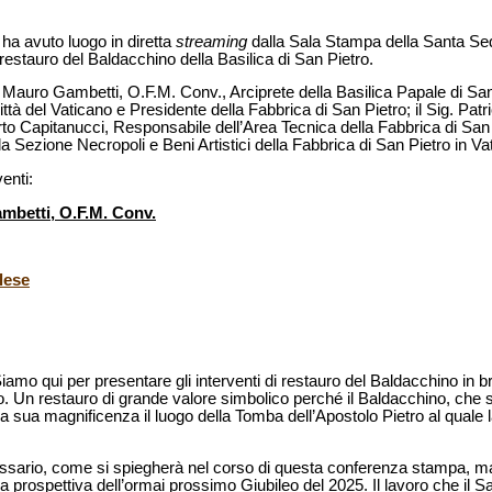
 ha avuto luogo in diretta
streaming
dalla Sala Stampa della Santa Se
 restauro del Baldacchino della Basilica di San Pietro.
Mauro Gambetti, O.F.M. Conv., Arciprete della Basilica Papale di San 
ttà del Vaticano e Presidente della Fabbrica di San Pietro; il Sig. Pat
to Capitanucci, Responsabile dell’Area Tecnica della Fabbrica di San Pi
a Sezione Necropoli e Beni Artistici della Fabbrica di San Pietro in Va
venti:
mbetti, O.F.M. Conv.
lese
Siamo qui per presentare gli interventi di restauro del Baldacchino in 
no. Un restauro di grande valore simbolico perché il Baldacchino, che s
a sua magnificenza il luogo della Tomba dell’Apostolo Pietro al quale 
sario, come si spiegherà nel corso di questa conferenza stampa, ma
la prospettiva dell’ormai prossimo Giubileo del 2025. Il lavoro che il