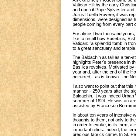
Vatican Hill by the early Christ
and upon it Pope Sylvester and E
Julius II della Rovere, it was r
dimensions, were designed as lar
people coming from every part o
For almost two thousand years, Pe
like to recall how Eusebius, Bis
Vatican: "a splendid tomb in fro
to a great sanctuary and temple
The Baldachin as tall as a ten-sto
highlights Peter's presence in t
Basilica revolves. Motivated by a
year and, after the end of the Ho
occurred – as is known – on Nov
I also want to point out that thi
manner – 250 years after the sign
Baldachin. It was indeed Urban V
summer of 1624. He was an archi
assisted by Francesco Borromini
In about ten years of intensive 
thoughts to them, not only to th
in order to evoke, in its form, a
important relics. Indeed, the t
precious fabrics came. In St. Pet