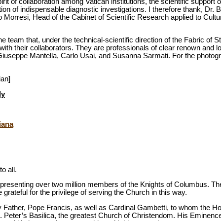
rit of collaboration among Vatican institutions, the scientific support o
n of indispensable diagnostic investigations. I therefore thank, Dr. Ba
Morresi, Head of the Cabinet of Scientific Research applied to Cultu
e team that, under the technical-scientific direction of the Fabric of St
ith their collaborators. They are professionals of clear renown and 
 Giuseppe Mantella, Carlo Usai, and Susanna Sarmati. For the photog
ian]
ly
iana
 all.
 representing over two million members of the Knights of Columbus. Th
 grateful for the privilege of serving the Church in this way.
Holy Father, Pope Francis, as well as Cardinal Gambetti, to whom the H
t. Peter’s Basilica, the greatest Church of Christendom. His Eminenc