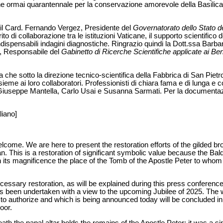
e ormai quarantennale per la conservazione amorevole della Basilica
il Card. Fernando Vergez, Presidente del
Governatorato dello Stato de
to di collaborazione tra le istituzioni Vaticane, il supporto scientifico 
dispensabili indagini diagnostiche. Ringrazio quindi la Dott.ssa Barba
i, Responsabile del
Gabinetto di Ricerche Scientifiche applicate ai Beni
a che sotto la direzione tecnico-scientifica della Fabbrica di San Pietr
eme ai loro collaboratori. Professionisti di chiara fama e di lunga e 
 Giuseppe Mantella, Carlo Usai e Susanna Sarmati. Per la documentazi
liano]
ome. We are here to present the restoration efforts of the gilded br
can. This is a restoration of significant symbolic value because the B
 its magnificence the place of the Tomb of the Apostle Peter to whom t
essary restoration, as will be explained during this press conference, 
 has been undertaken with a view to the upcoming Jubilee of 2025. The
o authorize and which is being announced today will be concluded in 
oor.
 the papal altar holds the remains of the Apostle Peter: it was a simp