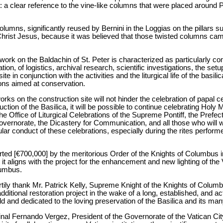
 a clear reference to the vine-like columns that were placed around P
lumns, significantly reused by Bernini in the Loggias on the pillars s
o Christ Jesus, because it was believed that those twisted columns 
 work on the Baldachin of St. Peter is characterized as particularly c
on, of logistics, archival research, scientific investigations, the setup
te in conjunction with the activities and the liturgical life of the basili
ions aimed at conservation.
rks on the construction site will not hinder the celebration of papal 
uction of the Basilica, it will be possible to continue celebrating Hol
he Office of Liturgical Celebrations of the Supreme Pontiff, the Prefec
overnorate, the Dicastery for Communication, and all those who will w
gular conduct of these celebrations, especially during the rites perfo
rted [€700,000] by the meritorious Order of the Knights of Columbus in 
 aligns with the project for the enhancement and new lighting of the 
lumbus.
rtily thank Mr. Patrick Kelly, Supreme Knight of the Knights of Columb
additional restoration project in the wake of a long, established, and ac
 and dedicated to the loving preservation of the Basilica and its many
nal Fernando Vergez, President of the Governorate of the Vatican City