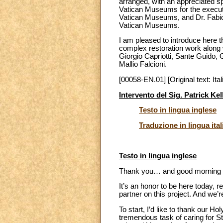
arranged, with an appreciated spi
Vatican Museums for the executio
Vatican Museums, and Dr. Fabio 
Vatican Museums.
I am pleased to introduce here th
complex restoration work along w
Giorgio Capriotti, Sante Guido,
Mallio Falcioni.
[00058-EN.01] [Original text: Ital
Intervento del Sig. Patrick Kel
Testo in lingua inglese
Traduzione in lingua ital
Testo in lingua inglese
Thank you… and good morning to
It’s an honor to be here today,
partner on this project. And we’re
To start, I’d like to thank our 
tremendous task of caring for S