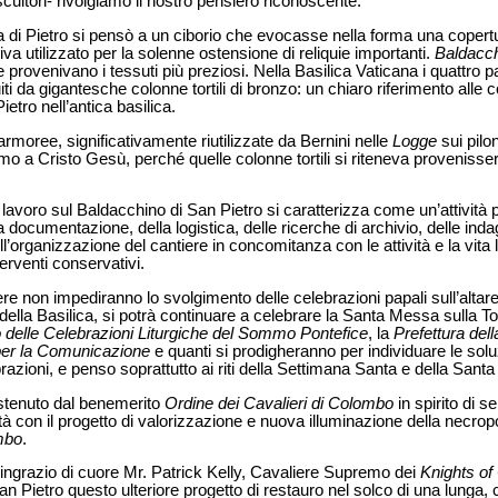
 scultori- rivolgiamo il nostro pensiero riconoscente.
a di Pietro si pensò a un ciborio che evocasse nella forma una copert
va utilizzato per la solenne ostensione di reliquie importanti.
Baldacc
rovenivano i tessuti più preziosi. Nella Basilica Vaticana i quattro p
iti da gigantesche colonne tortili di bronzo: un chiaro riferimento alle 
etro nell’antica basilica.
armoree, significativamente riutilizzate da Bernini nelle
Logge
sui pilo
amo a Cristo Gesù, perché quelle colonne tortili si riteneva provenis
l lavoro sul Baldacchino di San Pietro si caratterizza come un’attivit
a documentazione, della logistica, delle ricerche di archivio, delle indag
ll’organizzazione del cantiere in concomitanza con le attività e la vita li
terventi conservativi.
ere non impediranno lo svolgimento delle celebrazioni papali sull’altar
ella Basilica, si potrà continuare a celebrare la Santa Messa sulla 
o delle Celebrazioni Liturgiche del Sommo Pontefice
, la
Prefettura dell
per la Comunicazione
e quanti si prodigheranno per individuare le solu
brazioni, e penso soprattutto ai riti della Settimana Santa e della Sant
ostenuto dal benemerito
Ordine dei Cavalieri di Colombo
in spirito di s
tà con il progetto di valorizzazione e nuova illuminazione della necrop
mbo
.
ngrazio di cuore Mr. Patrick Kelly, Cavaliere Supremo dei
Knights of
n Pietro questo ulteriore progetto di restauro nel solco di una lunga, c