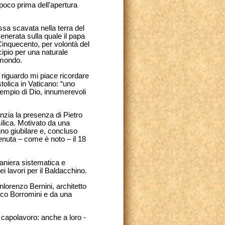
 poco prima dell’apertura
ssa scavata nella terra del
enerata sulla quale il papa
 Cinquecento, per volontà del
cipio per una naturale
 mondo.
Al riguardo mi piace ricordare
lica in Vaticano: “uno
tempio di Dio, innumerevoli
enzia la presenza di Pietro
silica. Motivato da una
nno giubilare e, concluso
enuta – come è noto – il 18
maniera sistematica e
i lavori per il Baldacchino.
nlorenzo Bernini, architetto
esco Borromini e da una
o capolavoro: anche a loro -