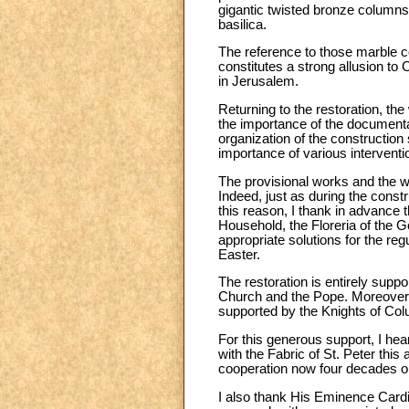
gigantic twisted bronze columns:
basilica.
The reference to those marble co
constitutes a strong allusion t
in Jerusalem.
Returning to the restoration, the
the importance of the documentati
organization of the construction si
importance of various intervent
The provisional works and the wo
Indeed, just as during the constr
this reason, I thank in advance t
Household, the Floreria of the G
appropriate solutions for the re
Easter.
The restoration is entirely suppo
Church and the Pope. Moreover it
supported by the Knights of Co
For this generous support, I hea
with the Fabric of St. Peter this 
cooperation now four decades old
I also thank His Eminence Cardi