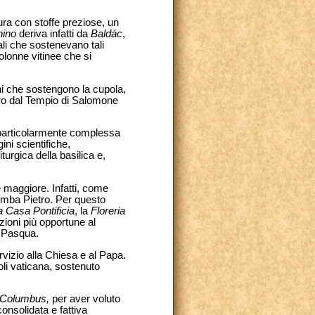
ura con stoffe preziose, un
hino
deriva infatti da
Baldác
,
ali che sostenevano tali
colonne vitinee che si
ni che sostengono la cupola,
sero dal Tempio di Salomone
à particolarmente complessa
ini scientifiche,
turgica della basilica e,
e maggiore. Infatti, come
Tomba Pietro. Per questo
a Casa Pontificia
, la
Floreria
zioni più opportune al
a Pasqua.
ervizio alla Chiesa e al Papa.
oli vaticana, sostenuto
 Columbus,
per aver voluto
onsolidata e fattiva