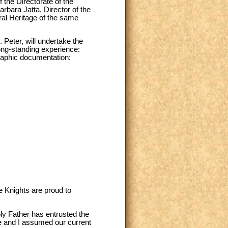
f the Directorate of the
rbara Jatta, Director of the
ral Heritage of the same
. Peter, will undertake the
long-standing experience:
raphic documentation:
e Knights are proud to
oly Father has entrusted the
e and I assumed our current