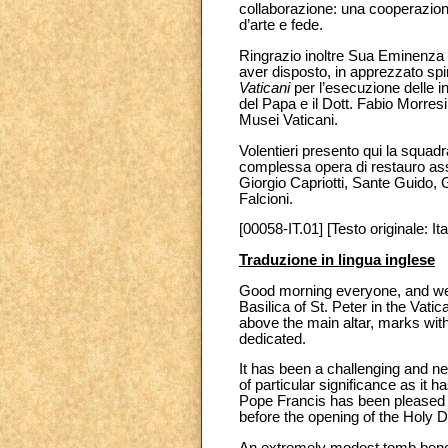
collaborazione: una cooperazion
d’arte e fede.
Ringrazio inoltre Sua Eminenza 
aver disposto, in apprezzato spiri
Vaticani
per l’esecuzione delle in
del Papa e il Dott. Fabio Morres
Musei Vaticani.
Volentieri presento qui la squadr
complessa opera di restauro assi
Giorgio Capriotti, Sante Guido,
Falcioni.
[00058-IT.01] [Testo originale: Ita
Traduzione in lingua inglese
Good morning everyone, and welc
Basilica of St. Peter in the Vati
above the main altar, marks with
dedicated.
It has been a challenging and nec
of particular significance as it
Pope Francis has been pleased t
before the opening of the Holy D
An extremely modest tomb beneath