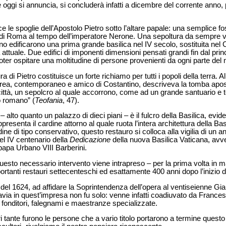
 oggi si annuncia, si concluderà infatti a dicembre del corrente anno,
le spoglie dell’Apostolo Pietro sotto l’altare papale: una semplice fo
ni di Roma al tempo dell’imperatore Nerone. Una sepoltura da sempre v
no edificarono una prima grande basilica nel IV secolo, sostituita nel
 attuale. Due edifici di imponenti dimensioni pensati grandi fin dal prin
oter ospitare una moltitudine di persone provenienti da ogni parte del
 di Pietro costituisce un forte richiamo per tutti i popoli della terra. 
a, contemporaneo e amico di Costantino, descriveva la tomba aposto
città, un sepolcro al quale accorrono, come ad un grande santuario e 
o romano” (
Teofania
, 47).
 alto quanto un palazzo di dieci piani – è il fulcro della Basilica, evid
resenta il cardine attorno al quale ruota l’intera architettura della Ba
e di tipo conservativo, questo restauro si colloca alla vigilia di un a
el IV centenario della
Dedicazione
della nuova Basilica Vaticana, avv
papa Urbano VIII Barberini.
questo necessario intervento viene intrapreso – per la prima volta in 
rtanti restauri settecenteschi ed esattamente 400 anni dopo l’inizio de
te del 1624, ad affidare la Soprintendenza dell’opera al ventiseienne Gia
ttavia in quest’impresa non fu solo: venne infatti coadiuvato da Franc
i, fonditori, falegnami e maestranze specializzate.
vori tante furono le persone che a vario titolo portarono a termine quest