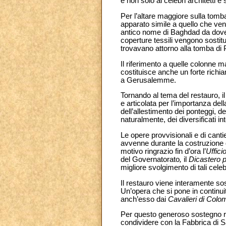
e non solo ai celebri architetti e
Per l’altare maggiore sulla tomb
apparato simile a quello che veni
antico nome di Baghdad da dove p
coperture tessili vengono sostitu
trovavano attorno alla tomba di Pi
Il riferimento a quelle colonne m
costituisce anche un forte richi
a Gerusalemme.
Tornando al tema del restauro, i
e articolata per l’importanza dell
dell’allestimento dei ponteggi, de
naturalmente, dei diversificati in
Le opere provvisionali e di canti
avvenne durante la costruzione d
motivo ringrazio fin d’ora l’
Uffici
del Governatorato
,
il
Dicastero 
migliore svolgimento di tali cele
Il restauro viene interamente s
Un’opera che si pone in continui
anch’esso dai
Cavalieri di Colo
Per questo generoso sostegno ri
condividere con la Fabbrica di Sa