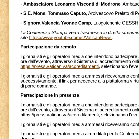
-
Ambasciatore Leonardo Visconti di Modrone
, Ambasc
-
S.E. Mons. Tommaso Caputo
, Arcivescovo Prelato di
-
Signora Valencia Yvonne Camp,
Luogotenente OESSH pe
La Conferenza Stampa verrà trasmessa in diretta streaming 
sito
https://www.youtube.com/c/VaticanNews
.
Partecipazione da remoto
I giornalisti e gli operatori media che intendono partecipa
ore dall’evento, attraverso il Sistema di accreditamento onl
https://press.vatican.va/accreditamenti
, selezionando l’eve
I giornalisti e gli operatori media ammessi riceveranno con
successivamente, il link per accedere alla piattaforma virt
di porre domande.
Partecipazione in presenza
I giornalisti e gli operatori media che intendono partecipar
ore dall’evento, attraverso il Sistema di accreditamento onl
https://press.vatican.va/accreditamenti, selezionando l’ev
I giornalisti e gli operatori media ammessi riceveranno con
I giornalisti e gli operatori media accreditati per la Confere
di inizio.