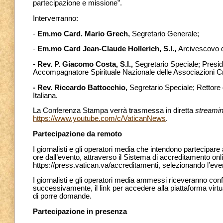
partecipazione e missione”.
Interverranno:
-
Em.mo Card. Mario Grech,
Segretario Generale;
-
Em.mo Card
Jean-Claude Hollerich, S.I.,
Arcivescovo 
-
Rev. P. Giacomo Costa, S.I.,
Segretario Speciale; Presid
Accompagnatore Spirituale Nazionale delle Associazioni Crist
- Rev. Riccardo Battocchio,
Segretario Speciale; Rettore 
Italiana.
La Conferenza Stampa verrà trasmessa in diretta
streami
https://www.youtube.com/c/VaticanNews
.
Partecipazione da remoto
I giornalisti e gli operatori media che intendono partecipa
ore dall’evento, attraverso il Sistema di accreditamento onl
https://press.vatican.va/accreditamenti, selezionando l’ev
I giornalisti e gli operatori media ammessi riceveranno con
successivamente, il link per accedere alla piattaforma virt
di porre domande.
Partecipazione in presenza