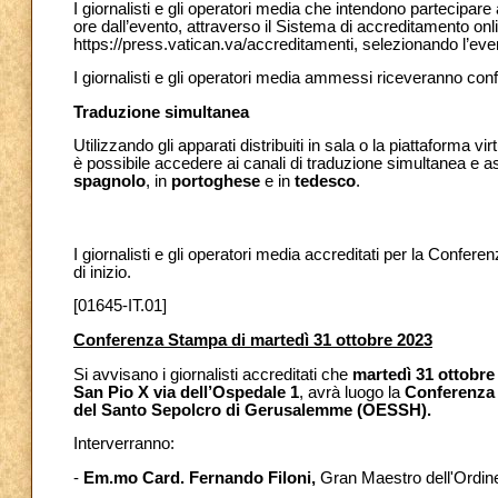
I giornalisti e gli operatori media che intendono partecipa
ore dall’evento, attraverso il Sistema di accreditamento onl
https://press.vatican.va/accreditamenti, selezionando l’ev
I giornalisti e gli operatori media ammessi riceveranno con
Traduzione simultanea
Utilizzando gli apparati distribuiti in sala o la piattaforma 
è possibile accedere ai canali di traduzione simultanea e 
spagnolo
, in
portoghese
e in
tedesco
.
I giornalisti e gli operatori media accreditati per la Confere
di inizio.
[01645-IT.01]
Conferenza Stampa di martedì 31 ottobre 2023
Si avvisano i giornalisti accreditati che
martedì 31 ottobre
San Pio X via dell’Ospedale 1
, avrà luogo la
Conferenza 
del Santo Sepolcro di Gerusalemme (OESSH).
Interverranno:
-
Em.mo Card. Fernando Filoni,
Gran Maestro dell'Ordin