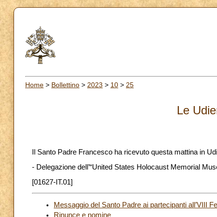
Home
>
Bollettino
>
2023
>
10
>
25
Le Udie
Il Santo Padre Francesco ha ricevuto questa mattina in Ud
- Delegazione dell’“United States Holocaust Memorial Mu
[01627-IT.01]
Messaggio del Santo Padre ai partecipanti all’VIII F
Rinunce e nomine