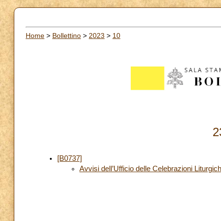
Home
>
Bollettino
>
2023
>
10
2
[B0737]
Avvisi dell’Ufficio delle Celebrazioni Liturgic