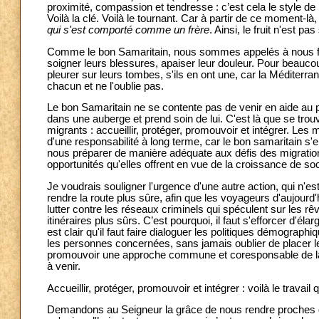
proximité, compassion et tendresse : c’est cela le style d
Voilà la clé. Voilà le tournant. Car à partir de ce moment-
qui s'est comporté comme un frère
. Ainsi, le fruit n'est p
Comme le bon Samaritain, nous sommes appelés à nous fair
soigner leurs blessures, apaiser leur douleur. Pour beaucoup
pleurer sur leurs tombes, s'ils en ont une, car la Méditerra
chacun et ne l'oublie pas.
Le bon Samaritain ne se contente pas de venir en aide au 
dans une auberge et prend soin de lui. C'est là que se tro
migrants : accueillir, protéger, promouvoir et intégrer. Les m
d'une responsabilité à long terme, car le bon samaritain s'en
nous préparer de manière adéquate aux défis des migration
opportunités qu'elles offrent en vue de la croissance de soc
Je voudrais souligner l'urgence d'une autre action, qui n'
rendre la route plus sûre, afin que les voyageurs d'aujourd'h
lutter contre les réseaux criminels qui spéculent sur les rê
itinéraires plus sûrs. C’est pourquoi, il faut s'efforcer d'éla
est clair qu'il faut faire dialoguer les politiques démograp
les personnes concernées, sans jamais oublier de placer le
promouvoir une approche commune et coresponsable de la 
à venir.
Accueillir, protéger, promouvoir et intégrer : voilà le trava
Demandons au Seigneur la grâce de nous rendre proches de 