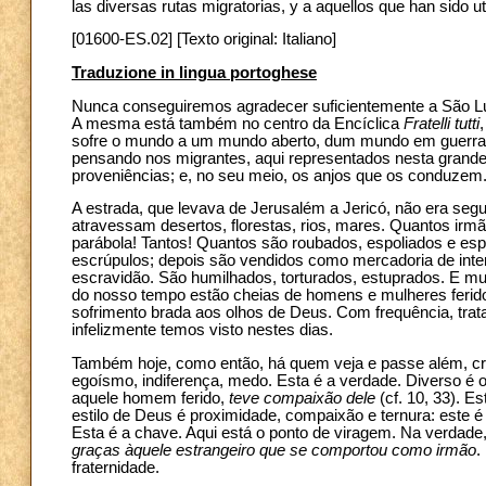
las diversas rutas migratorias, y a aquellos que han sido u
[01600-ES.02] [Texto original: Italiano]
Traduzione in lingua portoghese
Nunca conseguiremos agradecer suficientemente a São Luc
A mesma está também no centro da Encíclica
Fratelli tutti
sofre o mundo a um mundo aberto, dum mundo em guerra à
pensando nos migrantes, aqui representados nesta grand
proveniências; e, no seu meio, os anjos que os conduzem
A estrada, que levava de Jerusalém a Jericó, não era seg
atravessam desertos, florestas, rios, mares. Quantos irm
parábola! Tantos! Quantos são roubados, espoliados e e
escrúpulos; depois são vendidos como mercadoria de inte
escravidão. São humilhados, torturados, estuprados. E mu
do nosso tempo estão cheias de homens e mulheres ferid
sofrimento brada aos olhos de Deus. Com frequência, tra
infelizmente temos visto nestes dias.
Também hoje, como então, há quem veja e passe além, cria
egoísmo, indiferença, medo. Esta é a verdade. Diverso é
aquele homem ferido,
teve compaixão dele
(cf. 10, 33). 
estilo de Deus é proximidade, compaixão e ternura: este 
Esta é a chave. Aqui está o ponto de viragem. Na verdade,
graças àquele estrangeiro que se comportou como irmão
.
fraternidade.