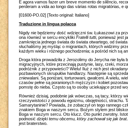
E agora vamos fazer um breve momento de silêncio, recor
perderam a vida ao longo das várias rotas migratórias, e 
[01600-PO.02] [Texto original: Italiano]
Traduzione in lingua polacca
Nigdy nie będziemy dość wdzięczni św. Łukaszowi za prz
ona również w sercu encykliki
Fratelli tutti
, ponieważ jest 
zamknięcia jednego świata do świata otwartego, od świata
słuchaliśmy jej myśląc o migrantach, których widzimy prz
każdym wieku i różnego pochodzenia; a pośród nich są ani
Droga która prowadziła z Jerozolimy do Jerycha nie była b
migracyjnych, które przecinają pustynie, lasy, rzeki, morza.
podróżnik z przypowieści? Wielu! Iluż z nich jest okradan
pozbawionych skrupułów handlarzy. Następnie są sprzedaw
zniewalani. Są poniżani, torturowani, gwałceni. A wielu, wi
czasów pełne są poranionych mężczyzn i kobiet pozostawion
pomstę do nieba. Często są to osoby uciekające przed wojn
Również dzisiaj, podobnie jak wówczas, są tacy, którzy w
rzeczywistości z powodu egoizmu, obojętności, strachu. 
Samarytaninie? Powiada, że zobaczył on tego rannego cz
znakiem Boga w naszym sercu. Bożym stylem jest bliskość,
Boga w naszym sercu. Oto klucz. Oto punkt zwrotny. Istotn
podnosić
dzięki temu obcemu, który zachował się jak brat
jest braterstwo.