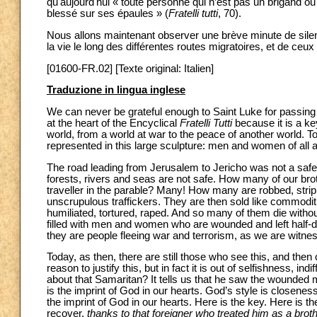
qu'aujourd'hui « toute personne qui n’est pas un brigand ou
blessé sur ses épaules » (
Fratelli tutti
, 70).
Nous allons maintenant observer une brève minute de silen
la vie le long des différentes routes migratoires, et de ceux
[01600-FR.02] [Texte original: Italien]
Traduzione in lingua inglese
We can never be grateful enough to Saint Luke for passing o
at the heart of the Encyclical
Fratelli Tutti
because it is a ke
world, from a world at war to the peace of another world. T
represented in this large sculpture: men and women of all 
The road leading from Jerusalem to Jericho was not a safe 
forests, rivers and seas are not safe. How many of our bro
traveller in the parable? Many! How many are robbed, str
unscrupulous traffickers. They are then sold like commodi
humiliated, tortured, raped. And so many of them die withou
filled with men and women who are wounded and left half-d
they are people fleeing war and terrorism, as we are witnes
Today, as then, there are still those who see this, and the
reason to justify this, but in fact it is out of selfishness, i
about that Samaritan? It tells us that he saw the wounde
is the imprint of God in our hearts. God’s style is closen
the imprint of God in our hearts. Here is the key. Here is
recover,
thanks to that foreigner who treated him as a brot