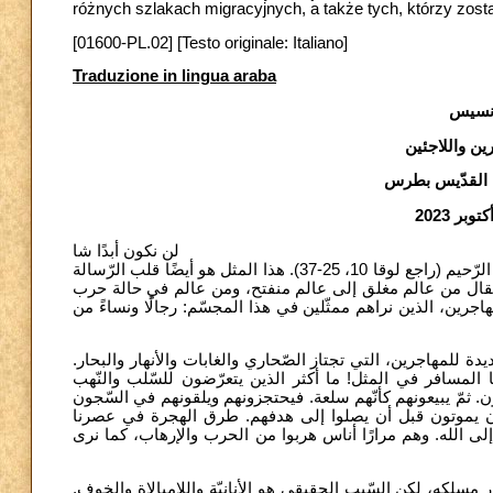
różnych szlakach migracyjnych, a także tych, którzy zosta
[01600-PL.02] [Testo originale: Italiano]
Traduzione in lingua araba
فرنسيس
ن واللاجئين
 القدّيس بطرس
لن نكون أبدًا شا
كرين بما فيه الكفاية للقدّيس لوقا لأنّه نقل لنا مَثَلَ الرّبّ يسوع عن السّامري الرّحيم (راجع لوقا 10، 25-37). هذا المثل هو أيضًا قلب الرّسالة
البابوية العامة، كلّنا إخوة - Fratelli tutti، غلق إلى عالم منفتح، ومن عالم في حالة حرب
اجرين، الذين نراهم ممثّلين في هذا المجسّم: رجالًا ونساءً من
يدة للمهاجرين، التي تجتاز الصّحاري والغابات والأنهار والبحار
لمسافر في المثل! ما أكثر الذين يتعرّضون للسّلب والنّهب
ن. ثمّ يبيعونهم كأنّهم سلعة. فيحتجزونهم ويلقونهم في السّجون
يرون يموتون قبل أن يصلوا إلى هدفهم. طرق الهجرة في عصرنا
ى الله. وهم مرارًا أناس هربوا من الحرب والإرهاب، كما نرى
ِّر مسلكه، لكن السّبب الحقيقي هو الأنانيّة واللامبالاة والخوف