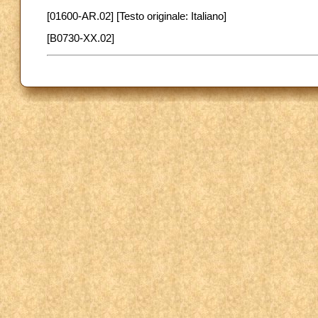
[01600-AR.02] [Testo originale: Italiano]
[B0730-XX.02]