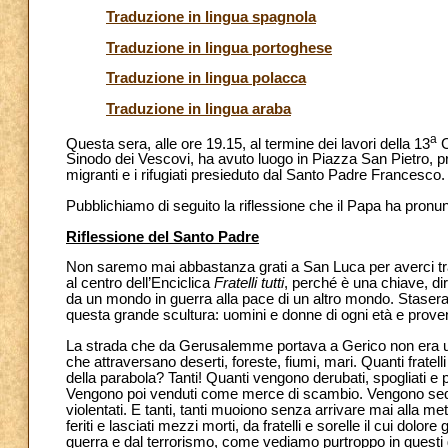
Traduzione in lingua spagnola
Traduzione in lingua portoghese
Traduzione in lingua polacca
Traduzione in lingua araba
a
Questa sera, alle ore 19.15, al termine dei lavori della 13
C
Sinodo dei Vescovi, ha avuto luogo in Piazza San Pietro, p
migranti e i rifugiati presieduto dal Santo Padre Francesco.
Pubblichiamo di seguito la riflessione che il Papa ha pronun
Riflessione del Santo Padre
Non saremo mai abbastanza grati a San Luca per averci t
al centro dell’Enciclica
Fratelli tutti
, perché è una chiave, di
da un mondo in guerra alla pace di un altro mondo. Stasera
questa grande scultura: uomini e donne di ogni età e proven
La strada che da Gerusalemme portava a Gerico non era u
che attraversano deserti, foreste, fiumi, mari. Quanti fratel
della parabola? Tanti! Quanti vengono derubati, spogliati e 
Vengono poi venduti come merce di scambio. Vengono sequestra
violentati. E tanti, tanti muoiono senza arrivare mai alla 
feriti e lasciati mezzi morti, da fratelli e sorelle il cui do
guerra e dal terrorismo, come vediamo purtroppo in questi g