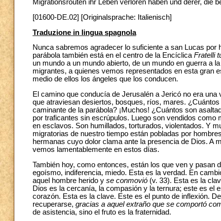
Migrationsrouten ihr Leben verloren haben und derer, die b
[01600-DE.02] [Originalsprache: Italienisch]
Traduzione in lingua spagnola
Nunca sabremos agradecer lo suficiente a san Lucas por h
parábola también está en el centro de la Encíclica
Fratelli tu
un mundo a un mundo abierto, de un mundo en guerra a la
migrantes, a quienes vemos representados en esta gran e
medio de ellos los ángeles que los conducen.
El camino que conducía de Jerusalén a Jericó no era una 
que atraviesan desiertos, bosques, ríos, mares. ¿Cuánto
caminante de la parábola? ¡Muchos! ¿Cuántos son asaltad
por traficantes sin escrúpulos. Luego son vendidos como
en esclavos. Son humillados, torturados, violentados. Y 
migratorias de nuestro tiempo están pobladas por hombr
hermanas cuyo dolor clama ante la presencia de Dios. A 
vemos lamentablemente en estos días.
También hoy, como entonces, están los que ven y pasan d
egoísmo, indiferencia, miedo. Esta es la verdad. En cambi
aquel hombre herido y
se conmovió
(v. 33). Esta es la cla
Dios es la cercanía, la compasión y la ternura; este es el 
corazón. Esta es la clave. Este es el punto de inflexión.
recuperarse,
gracias a aquel extraño que se comportó c
de asistencia, sino el fruto es la fraternidad.