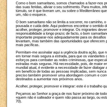
Como o bom samaritano, somos chamados a fazer-nos próxi
das suas feridas, aliviar o seu sofrimento. Para muitos, in
túmulo, se é que tiveram um, ou sobre o Mediterrâneo que
um, não o esquece.
O bom samaritano não se limita a socorrer, no caminho, o
pousada e cuida dele. Aqui podemos encontrar o sentido
acolher, proteger, promover e integrar. Os migrantes deve
responsabilidade a longo prazo; de facto, o bom samarita
importante preparar-nos adequadamente para os desafios 
levantam, mas também das oportunidades que oferecem pa
mais pacíficas.
Permitam-me assinalar aqui a urgência doutra ação, que
em tornar mais segura a estrada, para que os viandantes 
esforços para combater as redes criminosas, que especul
estradas mais seguras. Há necessidade, pois, de maior em
mundial atual, é evidente a necessidade de fazer dialogar
em benefício de todas as pessoas implicadas, sem nunca 
preciso também promover uma abordagem comum e corres
destinados a aumentar nos próximos anos.
Acolher, proteger, promover e integrar: este é o trabalho 
Peçamos ao Senhor a graça de nos fazer próximo de todos
«quem não é salteador e quem não passa ao largo, ou está
70).