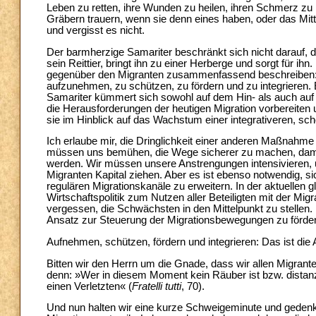
Leben zu retten, ihre Wunden zu heilen, ihren Schmerz zu li
Gräbern trauern, wenn sie denn eines haben, oder das Mit
und vergisst es nicht.
Der barmherzige Samariter beschränkt sich nicht darauf, d
sein Reittier, bringt ihn zu einer Herberge und sorgt für i
gegenüber den Migranten zusammenfassend beschreiben: a
aufzunehmen, zu schützen, zu fördern und zu integrieren. 
Samariter kümmert sich sowohl auf dem Hin- als auch auf
die Herausforderungen der heutigen Migration vorbereiten 
sie im Hinblick auf das Wachstum einer integrativeren, schö
Ich erlaube mir, die Dringlichkeit einer anderen Maßnahme 
müssen uns bemühen, die Wege sicherer zu machen, damit
werden. Wir müssen unsere Anstrengungen intensivieren, 
Migranten Kapital ziehen. Aber es ist ebenso notwendig,
regulären Migrationskanäle zu erweitern. In der aktuellen g
Wirtschaftspolitik zum Nutzen aller Beteiligten mit der Mig
vergessen, die Schwächsten in den Mittelpunkt zu stellen
Ansatz zur Steuerung der Migrationsbewegungen zu förde
Aufnehmen, schützen, fördern und integrieren: Das ist die 
Bitten wir den Herrn um die Gnade, dass wir allen Migrant
denn: »Wer in diesem Moment kein Räuber ist bzw. distanzie
einen Verletzten« (
Fratelli tutti
, 70).
Und nun halten wir eine kurze Schweigeminute und gedenken