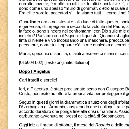
corrotto, invece, è molto più difficile. Infatti i suoi falsi “sì
sono come uno spesso “muro di gomma”, dietro al quale si ri
Fratelli e sorelle, peccatori sì – lo siamo tutti –, corrotti no! 
Guardiamo ora a noi stessi e, alla luce di tutto questo, poni
e generosa, di impegnarmi secondo la volontà del Padre, s
la faccio, sono sincero nel confrontarmi con Dio sulle mie dif
indietro? Parliamo con il Signore di questo. Quando sbaglio
finta di niente e vivo indossando una maschera, preoccupan
peccatore, come tutti, oppure c’è in me qualcosa di corrotto
Maria, specchio di santità, ci aiuti a essere cristiani sinceri.
[01500-IT.02] [Testo originale: Italiano]
Dopo l’Angelus
Cari fratelli e sorelle!
Ieri, a Piacenza, è stato proclamato beato don Giuseppe Beo
Cristo, non esitò ad offrire la propria vita per proteggere il
Seguo in questi giorni la drammatica situazione degli sfolla
l’Azerbaigian e l’Armenia, auspicando che i colloqui tra le 
accordo duraturo che ponga fine alla crisi umanitaria. Assicu
carburante avvenuta nei pressi della città di Stepanakert.
Oggi inizia il mese di ottobre, il mese del
Rosario
e delle
mi