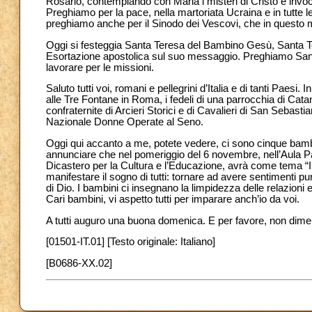
Rosario, contemplando con Maria i misteri di Cristo e invo
Preghiamo per la pace, nella martoriata Ucraina e in tutte le
preghiamo anche per il Sinodo dei Vescovi, che in questo m
Oggi si festeggia Santa Teresa del Bambino Gesù, Santa Tere
Esortazione apostolica sul suo messaggio. Preghiamo Santa
lavorare per le missioni.
Saluto tutti voi, romani e pellegrini d’Italia e di tanti Paesi.
alle Tre Fontane in Roma, i fedeli di una parrocchia di Catani
confraternite di Arcieri Storici e di Cavalieri di San Sebas
Nazionale Donne Operate al Seno.
Oggi qui accanto a me, potete vedere, ci sono cinque bambi
annunciare che nel pomeriggio del 6 novembre, nell’Aula Pao
Dicastero per la Cultura e l’Educazione, avrà come tema “I
manifestare il sogno di tutti: tornare ad avere sentimenti 
di Dio. I bambini ci insegnano la limpidezza delle relazioni e 
Cari bambini, vi aspetto tutti per imparare anch’io da voi.
A tutti auguro una buona domenica. E per favore, non dimen
[01501-IT.01] [Testo originale: Italiano]
[B0686-XX.02]