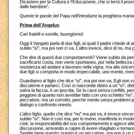
Dicastero per la Cultura e l'Educazione, che si terrà il p
dalle bambine”.
Queste le parole del Papa nell’introdurre la preghiera maria
Prima dell’Angelus
Cari fratelli e sorelle, buongiorno!
Oggi il Vangelo parla di due figli, ai quali il padre chiede di
subito “sì”, ma poi non ci va. L’altro invece, dice di no, ma 
Che dire di questi due comportamenti? Viene subito da pens
sacrificarsi costa, non viene spontaneo, pur nella bellezza d
resistenza ad andare a lavorare nella vigna, ma alla
sinceri
due figli si comporta in modo impeccabile, uno mente, mentr
Guardiamo al figlio che dice “sì”, ma poi non va. Egli non
discuterne e parlarci. Così si nasconde dietro a un “sì”, di
salva la faccia, è un ipocrita. Se la cava senza conflitti, 
peggiore di quanto non avrebbe fatto con uno schietto “no”
peccatore
, ma un
corrotto
, perché mente senza problemi pe
dialogo o confronto onesto.
L’altro figlio, quello che dice “no” ma poi va, è invece sinc
subito “sì”. Non è così ma, per lo meno, manifesta in modo
cioè, la responsabilità del suo comportamento e agisce alla 
discussione, arrivando a capire di avere sbagliato e torna
Sentite bene questo: questo è un peccatore, ma non è un co