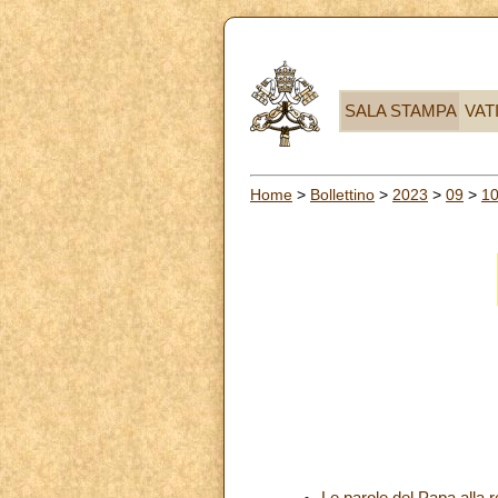
SALA STAMPA
VAT
Home
>
Bollettino
>
2023
>
09
>
1
Le parole del Papa alla r