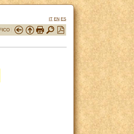
IT
EN
ES
FICO