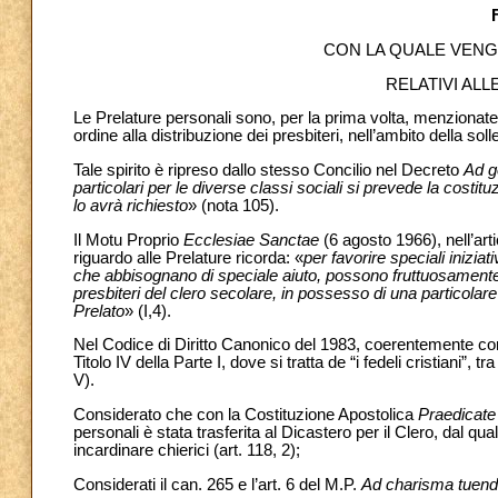
CON LA QUALE VENGO
RELATIVI AL
Le Prelature personali sono, per la prima volta, menzionate
ordine alla distribuzione dei presbiteri, nell’ambito della soll
Tale spirito è ripreso dallo stesso Concilio nel Decreto
Ad g
particolari per le diverse classi sociali si prevede la costitu
lo avrà richiesto
» (nota 105).
Il Motu Proprio
Ecclesiae Sanctae
(6 agosto 1966), nell’arti
riguardo alle Prelature ricorda: «
per favorire speciali iniziat
che abbisognano di speciale aiuto, possono fruttuosamente
presbiteri del clero secolare, in possesso di una particolare 
Prelato
» (I,4).
Nel Codice di Diritto Canonico del 1983, coerentemente con t
Titolo IV della Parte I, dove si tratta de “i fedeli cristiani”, tra
V).
Considerato che con la Costituzione Apostolica
Praedicat
personali è stata trasferita al Dicastero per il Clero, dal q
incardinare chierici (art. 118, 2);
Considerati il can. 265 e l’art. 6 del M.P.
Ad charisma tuen