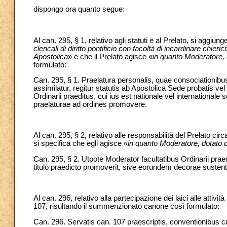
dispongo ora quanto segue:
Al can. 295, § 1, relativo agli statuti e al Prelato, si aggiun
clericali di diritto pontificio con facoltà di incardinare chierici
Apostolica
» e che il Prelato agisce «
in quanto Moderatore, d
formulato:
Can. 295, § 1. Praelatura personalis, quae consociationibus p
assimilatur, regitur statutis ab Apostolica Sede probatis vel
Ordinarii praeditus, cui ius est nationale vel international
praelaturae ad ordines promovere.
Al can. 295, § 2, relativo alle responsabilità del Prelato cir
si specifica che egli agisce «
in quanto Moderatore, dotato de
Can. 295, § 2. Utpote Moderator facultatibus Ordinarii praedi
titulo praedicto promoverit, sive eorundem decorae sustenta
Al can. 296, relativo alla partecipazione dei laici alle attivi
107, risultando il summenzionato canone così formulato:
Can. 296. Servatis can. 107 praescriptis, conventionibus cum