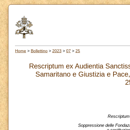
Home
>
Bollettino
>
2023
>
07
>
25
Rescriptum ex Audientia Sanctis
Samaritano e Giustizia e Pace
2
Rescriptum 
Soppressione delle Fondazi
e costituzi