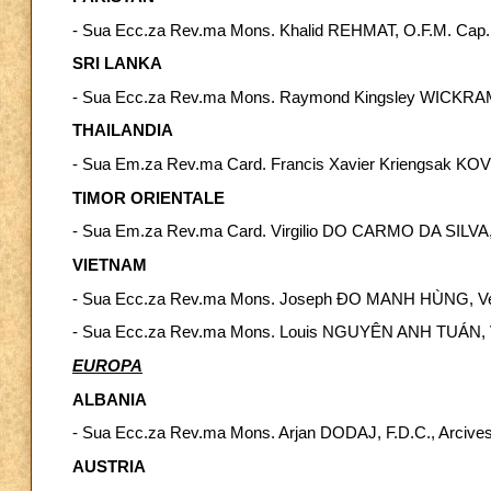
- Sua Ecc.za Rev.ma Mons. Khalid REHMAT, O.F.M. Cap., V
SRI LANKA
- Sua Ecc.za Rev.ma Mons. Raymond Kingsley WICKRA
THAILANDIA
- Sua Em.za Rev.ma Card. Francis Xavier Kriengsak KO
TIMOR ORIENTALE
- Sua Em.za Rev.ma Card. Virgilio DO CARMO DA SILVA, S
VIETNAM
- Sua Ecc.za Rev.ma Mons. Joseph ĐO MANH HÙNG, Ves
- Sua Ecc.za Rev.ma Mons. Louis NGUYÊN ANH TUÁN, V
EUROPA
ALBANIA
- Sua Ecc.za Rev.ma Mons. Arjan DODAJ, F.D.C., Arcives
AUSTRIA