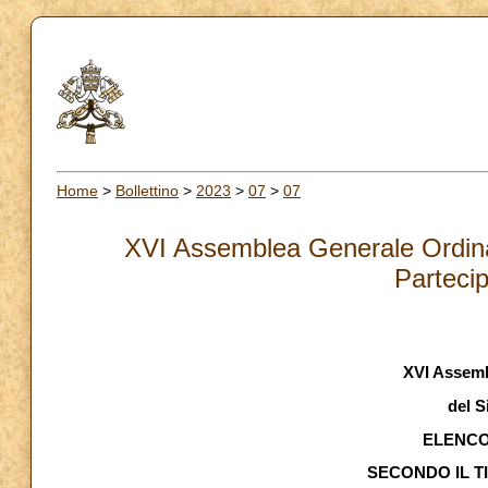
Home
>
Bollettino
>
2023
>
07
>
07
XVI Assemblea Generale Ordinar
Partecip
XVI Assemb
del S
ELENCO
SECONDO IL T