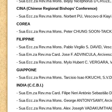
- Sua Ecc.za Rev.ma Mons. Bejoy Nicephorus D’CRUZE, O
CINA (Chinese Regional Bishops’ Conference)
- Sua Ecc.za Rev.ma Mons. Norbert PU, Vescovo di Kiayi
COREA
- Sua Ecc.za Rev.ma Mons. Peter CHUNG SOON-TAICK, O
FILIPPINE
- Sua Ecc.za Rev.ma Mons. Pablo Virgilio S. DAVID, Vesc
- Sua Em.za Rev.ma Card. Jose F. ADVINCULA, Arcivesco
- Sua Ecc.za Rev.ma Mons. Mylo Hubert C. VERGARA, V
GIAPPONE
- Sua Ecc.za Rev.ma Mons. Tarcisio Isao KIKUCHI, S.V.D
INDIA (C.C.B.I.)
- Sua Em.za Rev.ma Card. Filipe Neri António Sebast
- Sua Ecc.za Rev.ma Mons. George ANTONYSAMY, Arciv
- Sua Ecc.za Rev.ma Mons. Alex Joseph VADAKUMTHALA