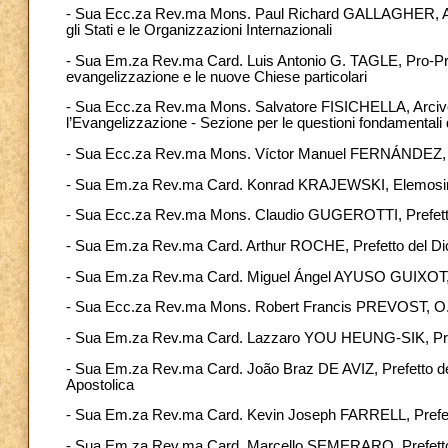
- Sua Ecc.za Rev.ma Mons. Paul Richard GALLAGHER, Arciv
gli Stati e le Organizzazioni Internazionali
- Sua Em.za Rev.ma Card. Luis Antonio G. TAGLE, Pro-Pref
evangelizzazione e le nuove Chiese particolari
- Sua Ecc.za Rev.ma Mons. Salvatore FISICHELLA, Arcivesc
l’Evangelizzazione - Sezione per le questioni fondamentali
- Sua Ecc.za Rev.ma Mons. Víctor Manuel FERNÁNDEZ, Pref
- Sua Em.za Rev.ma Card. Konrad KRAJEWSKI, Elemosiniere d
- Sua Ecc.za Rev.ma Mons. Claudio GUGEROTTI, Prefetto d
- Sua Em.za Rev.ma Card. Arthur ROCHE, Prefetto del Dicas
- Sua Em.za Rev.ma Card. Miguel Ángel AYUSO GUIXOT, M.C.
- Sua Ecc.za Rev.ma Mons. Robert Francis PREVOST, O.S.A
- Sua Em.za Rev.ma Card. Lazzaro YOU HEUNG-SIK, Prefet
- Sua Em.za Rev.ma Card. João Braz DE AVIZ, Prefetto del Di
Apostolica
- Sua Em.za Rev.ma Card. Kevin Joseph FARRELL, Prefetto d
- Sua Em.za Rev.ma Card. Marcello SEMERARO, Prefetto d