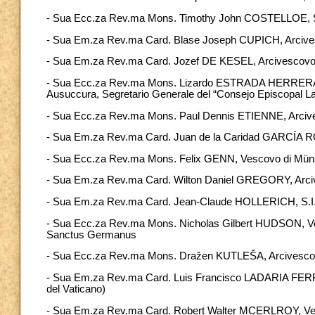
- Sua Ecc.za Rev.ma Mons. Timothy John COSTELLOE, S.D
- Sua Em.za Rev.ma Card. Blase Joseph CUPICH, Arcivesc
- Sua Em.za Rev.ma Card. Jozef DE KESEL, Arcivescovo e
- Sua Ecc.za Rev.ma Mons. Lizardo ESTRADA HERRERA, O.S
Ausuccura, Segretario Generale del “Consejo Episcopal L
- Sua Ecc.za Rev.ma Mons. Paul Dennis ETIENNE, Arcivesc
- Sua Em.za Rev.ma Card. Juan de la Caridad GARCÍA R
- Sua Ecc.za Rev.ma Mons. Felix GENN, Vescovo di Mün
- Sua Em.za Rev.ma Card. Wilton Daniel GREGORY, Arcive
- Sua Em.za Rev.ma Card. Jean-Claude HOLLERICH, S.I.
- Sua Ecc.za Rev.ma Mons. Nicholas Gilbert HUDSON, Vesc
Sanctus Germanus
- Sua Ecc.za Rev.ma Mons. Dražen KUTLEŠA, Arcivescov
- Sua Em.za Rev.ma Card. Luis Francisco LADARIA FERRER, 
del Vaticano)
- Sua Em.za Rev.ma Card. Robert Walter MCERLROY, Vesco