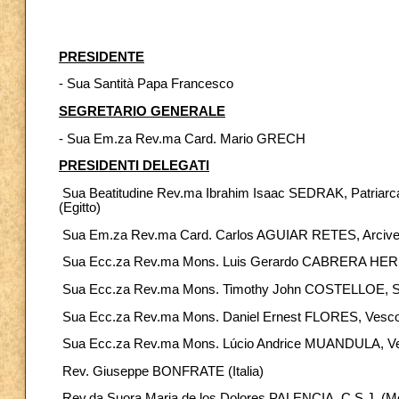
PRESIDENTE
- Sua Santità Papa Francesco
SEGRETARIO GENERALE
- Sua Em.za Rev.ma Card. Mario GRECH
PRESIDENTI DELEGATI
­ Sua Beatitudine Rev.ma Ibrahim Isaac SEDRAK, Patriarca 
(Egitto)
­ Sua Em.za Rev.ma Card. Carlos AGUIAR RETES, Arcive
­ Sua Ecc.za Rev.ma Mons. Luis Gerardo CABRERA HERRE
­ Sua Ecc.za Rev.ma Mons. Timothy John COSTELLOE, S.D.
­ Sua Ecc.za Rev.ma Mons. Daniel Ernest FLORES, Vescovo 
­ Sua Ecc.za Rev.ma Mons. Lúcio Andrice MUANDULA, Ve
­ Rev. Giuseppe BONFRATE (Italia)
­ Rev.da Suora Maria de los Dolores PALENCIA, C.S.J. (M