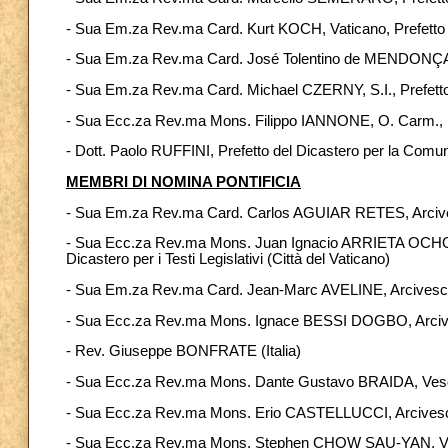
- Sua Em.za Rev.ma Card. Kurt KOCH, Vaticano, Prefetto de
- Sua Em.za Rev.ma Card. José Tolentino de MENDONÇA, Pr
- Sua Em.za Rev.ma Card. Michael CZERNY, S.I., Prefetto d
- Sua Ecc.za Rev.ma Mons. Filippo IANNONE, O. Carm., Pref
- Dott. Paolo RUFFINI, Prefetto del Dicastero per la Comu
MEMBRI DI NOMINA PONTIFICIA
- Sua Em.za Rev.ma Card. Carlos AGUIAR RETES, Arcive
- Sua Ecc.za Rev.ma Mons. Juan Ignacio ARRIETA OCHOA 
Dicastero per i Testi Legislativi (Città del Vaticano)
- Sua Em.za Rev.ma Card. Jean-Marc AVELINE, Arcivescov
- Sua Ecc.za Rev.ma Mons. Ignace BESSI DOGBO, Arcive
- Rev. Giuseppe BONFRATE (Italia)
- Sua Ecc.za Rev.ma Mons. Dante Gustavo BRAIDA, Vesco
- Sua Ecc.za Rev.ma Mons. Erio CASTELLUCCI, Arcivesco
- Sua Ecc.za Rev.ma Mons. Stephen CHOW SAU-YAN, Ve