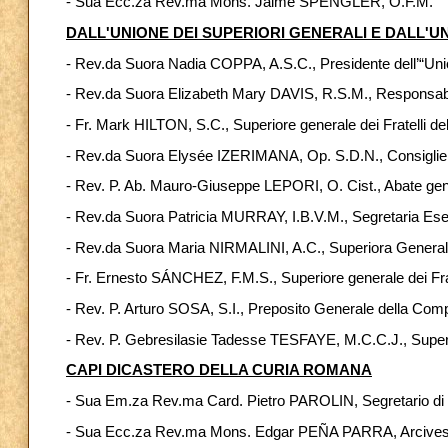
- Sua Ecc.za Rev.ma Mons. Jaime SPENGLER, O.F.M.
DALL'UNIONE DEI SUPERIORI GENERALI E DALL'
- Rev.da Suora Nadia COPPA, A.S.C., Presidente dell’“Union
- Rev.da Suora Elizabeth Mary DAVIS, R.S.M., Responsab
- Fr. Mark HILTON, S.C., Superiore generale dei Fratelli d
- Rev.da Suora Elysée IZERIMANA, Op. S.D.N., Consiglier
- Rev. P. Ab. Mauro-Giuseppe LEPORI, O. Cist., Abate gen
- Rev.da Suora Patricia MURRAY, I.B.V.M., Segretaria Esecu
- Rev.da Suora Maria NIRMALINI, A.C., Superiora General
- Fr. Ernesto SÁNCHEZ, F.M.S., Superiore generale dei Frat
- Rev. P. Arturo SOSA, S.I., Preposito Generale della Co
- Rev. P. Gebresilasie Tadesse TESFAYE, M.C.C.J., Super
CAPI DICASTERO DELLA CURIA ROMANA
- Sua Em.za Rev.ma Card. Pietro PAROLIN, Segretario di 
- Sua Ecc.za Rev.ma Mons. Edgar PEÑA PARRA, Arcivescovo t