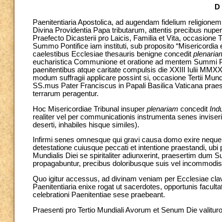
D
Paenitentiaria Apostolica, ad augendam fidelium religion
Divina Providentia Papa tributarum, attentis precibus nu
Praefecto Dicasterii pro Laicis, Familia et Vita, occasione
Summo Pontifice iam instituti, sub proposito “Misericordia 
caelestibus Ecclesiae thesauris benigne concedit
plenaria
eucharistica Communione et oratione ad mentem Summi Pont
paenitentibus atque caritate compulsis die XXIII Iulii MMX
modum suffragii applicare possint si, occasione Tertii Mundi
SS.mus Pater Franciscus in Papali Basilica Vaticana praesi
terrarum peragentur.
Hoc Misericordiae Tribunal insuper
plenariam
concedit
Ind
realiter vel per communicationis instrumenta senes inviserint
deserti, inhabiles hisque similes).
Infirmi senes omnesque qui gravi causa domo exire nequeu
detestatione cuiusque peccati et intentione praestandi, ubi 
Mundialis Diei se spiritaliter adiunxerint, praesertim dum
propagabuntur, precibus doloribusque suis vel incommodis p
Quo igitur accessus, ad divinam veniam per Ecclesiae clav
Paenitentiaria enixe rogat ut sacerdotes, opportunis facul
celebrationi Paenitentiae sese praebeant.
Praesenti pro Tertio Mundiali Avorum et Senum Die valitur