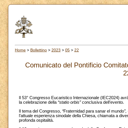
Home
>
Bollettino
>
2023
>
05
>
22
Comunicato del Pontificio Comitato
2
Il 53° Congresso Eucaristico Internazionale (IEC2024) avrà
la celebrazione della
“statio orbis”
conclusiva dell’evento.
Il tema del Congresso,
“
Fraternidad para sanar el mundo
”,
l’attuale esperienza sinodale della Chiesa, chiamata a diven
profonda ospitalità.