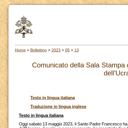
Home
>
Bollettino
>
2023
>
05
>
13
Comunicato della Sala Stampa d
dell’Ucr
Testo in lingua italiana
Traduzione in lingua inglese
Testo in lingua italiana
Oggi sabato 13 maggio 2023, il Santo Padre Francesco ha r