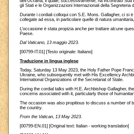
dell’Ucraina, il quale, successivamente, ha incontrato Sua
gli Stati e le Organizzazioni Internazionali della Segreteria d
Durante i cordiali colloqui con S.E. Mons. Gallagher, ci si è
collegate ad essa, in particolare quelle di natura umanitaria
L’occasione è stata propizia anche per trattare alcune question
Paese.
Dal Vaticano, 13 maggio 2023.
[00799-IT.01] [Testo originale: Italiano]
Traduzione in lingua inglese
Today, Saturday 13 May 2023, the Holy Father Pope Franci
Ukraine, who subsequently met with His Excellency Archbis
International Organizations of the Secretariat of State.
During the cordial talks with H.E. Archbishop Gallagher, the
concerns associated with it, particularly those of humanitar
The occasion was also propitious to discuss a number of bil
the country.
From the Vatican, 13 May 2023.
[00799-EN.01] [Original text: Italian - working translation]