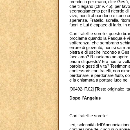
prendo io per mano, dice Gesù, co
che ti legano (cfr v. 45); per f
scoraggiamento per il ricordo di 
vivo, non ti abbandono e sono con
speranza. Fratello, sorella, rito
fuori: e Lui è capace di farlo. In
Cari fratelli e sorelle, questo br
proclama quando la Pasqua è vi
sofferenza, che sembrano schiac
errore di gioventù, non si sa mai
pietra e di uscire incontro a Ges
facciamo? Riusciamo ad aprire il
paura di questo? E a nostra volt
parole e gesti di vita? Testimoni
confessori: cari fratelli, non di
perdonare, e perdonare
tutto
, c
e la chiamata a portare luce nel 
[00492-IT.02] [Testo originale: Ita
Dopo l’Angelus
Cari fratelli e sorelle!
Ieri, solennità dell’Annunciazio
conversione dei cuori può aprire