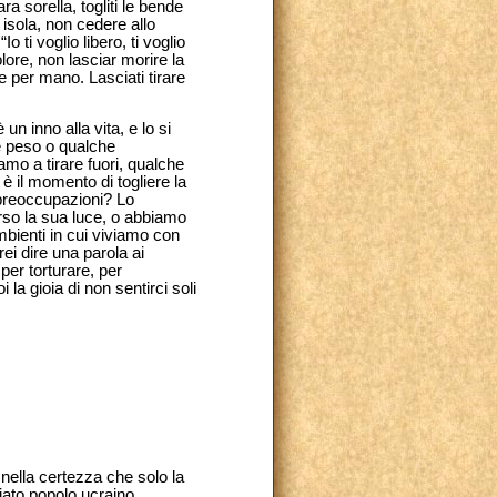
a sorella, togliti le bende
isola, non cedere allo
 ti voglio libero, ti voglio
lore, non lasciar morire la
e per mano. Lasciati tirare
un inno alla vita, e lo si
e peso o qualche
mo a tirare fuori, qualche
è il momento di togliere la
e preoccupazioni? Lo
erso la sua luce, o abbiamo
mbienti in cui viviamo con
ei dire una parola ai
per torturare, per
 la gioia di non sentirci soli
nella certezza che solo la
iato popolo ucraino.