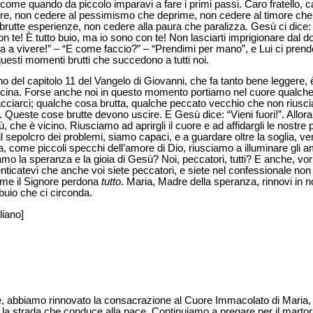
me quando da piccolo imparavi a fare i primi passi. Caro fratello, car
avore, non cedere al pessimismo che deprime, non cedere al timore che 
brutte esperienze, non cedere alla paura che paralizza. Gesù ci dice: “Io
 te! È tutto buio, ma io sono con te! Non lasciarti imprigionare dal do
rna a vivere!” – “E come faccio?” – “Prendimi per mano”, e Lui ci prend
 questi momenti brutti che succedono a tutti noi.
ano del capitolo 11 del Vangelo di Giovanni, che fa tanto bene leggere, è 
cina. Forse anche noi in questo momento portiamo nel cuore qualch
ciarci; qualche cosa brutta, qualche peccato vecchio che non riuscia
. Queste cose brutte devono uscire. E Gesù dice: “Vieni fuori!”. Allora 
ù, che è vicino. Riusciamo ad aprirgli il cuore e ad affidargli le nostr
 sepolcro dei problemi, siamo capaci, e a guardare oltre la soglia, v
a, come piccoli specchi dell’amore di Dio, riusciamo a illuminare gli a
amo la speranza e la gioia di Gesù? Noi, peccatori, tutti? E anche, vorr
menticatevi che anche voi siete peccatori, e siete nel confessionale non 
ome il Signore perdona
tutto
. Maria, Madre della speranza, rinnovi in noi
buio che ci circonda.
liano]
ne, abbiamo rinnovato la consacrazione al Cuore Immacolato di Maria, 
 la strada che conduce alla pace. Continuiamo a pregare per il martor