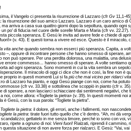
!
ma, il Vangelo ci presenta la risurrezione di Lazzaro (cfr
Gv
11,1-45).
: la risurrezione del suo amico Lazzaro. Lazzaro è un caro amico di G
, ma arriva a casa sua quattro giorni dopo la sepoltura, quando ogni 
 po’ di fiducia nel cuore delle sorelle Marta e Maria (cfr vv. 22.27). 
ta piccola speranza. E Gesù le invita ad avere fede e chiede di aprire 
uori!» (v. 43). E questi torna a vivere ed esce. Questo è il miracolo, 
a vita
anche quando sembra non esserci più speranza. Capita, a volte
uesto –, oppure di incontrare persone che hanno smesso di sperare, 
ito non può sperare. Per una perdita dolorosa, una malattia, una delusi
rave errore commesso… hanno smesso di sperare. A volte sentiamo qu
 porta ad ogni speranza. Sono momenti in cui la vita sembra un sepolcr
isperazione. Il miracolo di oggi ci dice che non è così, la fine non è q
 proprio in questi momenti Lui si fa
più che mai
vicino
per ridarci vita
cro di Lazzaro ha pianto, e oggi Gesù piange con noi, come ha potuto 
commosse (cfr vv. 33.38) e sottolinea che scoppiò in pianto (cfr v. 35
 di sperare, a non lasciarci schiacciare dai sentimenti negativi, che ti 
e a noi, come allora: «Togliete la pietra» (v. 39). In questi momenti n
la è Gesù, con la sua parola: “Togliete la pietra”.
.
Togliete la pietra
: il dolore, gli errori, anche i fallimenti, non nascondet
ogliete la pietra
: tirate fuori tutto quello che c’è dentro. “Ah, mi dà ve
mi scandalizzo; gettatelo in me senza timore, perché io sono con voi, 
zaro, ripete a ognuno di noi:
Vieni fuori!
Rialzati, riprendi il cammino, r
 in questa situazione di non avere forza per rialzarci. E Gesù: “Vai, vai 