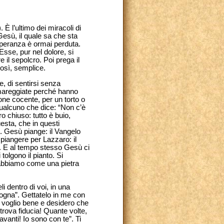
 È l’ultimo dei miracoli di
esù, il quale sa che sta
speranza è ormai perduta.
Esse, pur nel dolore, si
il sepolcro. Poi prega il
così, semplice.
, di sentirsi senza
amareggiate perché hanno
one cocente, per un torto o
alcuno che dice: “Non c’è
o chiuso: tutto è buio,
uesta, che in questi
. Gesù piange: il Vangelo
piangere per Lazzaro: il
). E al tempo stesso Gesù ci
tolgono il pianto. Si
oi abbiamo come una pietra
eli dentro di voi, in una
rgogna”. Gettatelo in me con
vi voglio bene e desidero che
itrova fiducia! Quante volte,
avanti! Io sono con te”. Ti