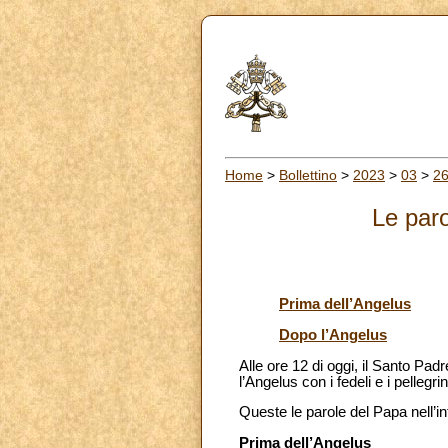
Home
>
Bollettino
>
2023
>
03
>
2
Le paro
Prima dell’Angelus
Dopo l’Angelus
Alle ore 12 di oggi, il Santo Pad
l’Angelus con i fedeli e i pellegri
Queste le parole del Papa nell’i
Prima dell’Angelus