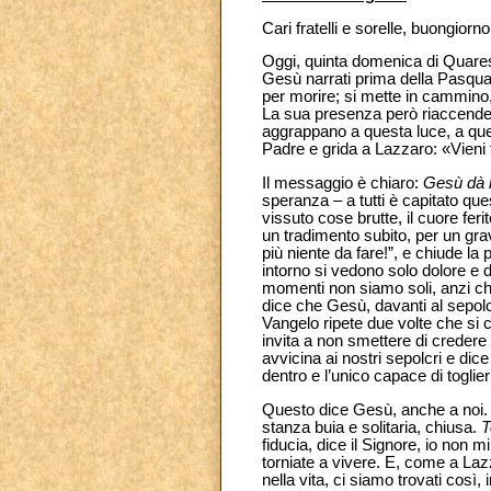
Cari fratelli e sorelle, buongiorno
Oggi, quinta domenica di Quaresi
Gesù narrati prima della Pasqua
per morire; si mette in cammino
La sua presenza però riaccende un
aggrappano a questa luce, a ques
Padre e grida a Lazzaro: «Vieni f
Il messaggio è chiaro:
Gesù dà l
speranza – a tutti è capitato q
vissuto cose brutte, il cuore fer
un tradimento subito, per un g
più niente da fare!”, e chiude la
intorno si vedono solo dolore e d
momenti non siamo soli, anzi che
dice che Gesù, davanti al sepol
Vangelo ripete due volte che si 
invita a non smettere di credere e
avvicina ai nostri sepolcri e dic
dentro e l’unico capace di toglier
Questo dice Gesù, anche a noi
stanza buia e solitaria, chiusa.
T
fiducia, dice il Signore, io non 
torniate a vivere. E, come a Laz
nella vita, ci siamo trovati così,