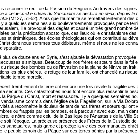
s résonner le récit de la Passion du Seigneur. Au travers des signe
ce à celui-ci: «
Le rideau du Sanctuaire se déchira en deux, depuis le h
ent
.» (Mt 27, 51-52). Alors que l’humanité se remettait lentement des
l y a quelques semaines aux bouleversements provoqués par ce terrib
 Jérusalem, il a provoqué des dégâts et causé un très grand nombre de
itées par la prédication apostolique, ces lieux où le christianisme des 
ues et érémitiques, des écoles théologiques qui ont contribué au dév
hrist dont nous sommes tous débiteurs, même si nous ne les conna
disparaitre.
é plus de douze ans en Syrie, s’est ajoutée la dévastation provoquée 
ecousses sismiques. Beaucoup de nos frères et sœurs dans la foi et 
du risque des bombes ou de l’invasion de la plaine de Ninive en Irak
ctions les plus chères, le refuge de leur famille, ont chancelé au risq
itable tombe mortelle.
écent tremblement de terre ont encore une fois révélé la fragilité des 
 sa sécurité. Ces catastrophes nous font encore plus ressentir le be
ns la Pâque du Christ, mort et ressuscité. Il y a quelques semaines 
 vandalisme commis dans l’église de la Flagellation, sur la Via Dolo
ités à reconnaître la douleur de tant de nos frères et sœurs qui ont 
bres ou frappés par les bombes, et à parcourir avec eux, main dans 
re, le nôtre comme celui de la Basilique de l’Anastasis de la Ville Sai
e soit l’époque. La précieuse présence des Frères de la Custodie de T
des sanctuaires, mais garde et protège la vie des communautés chré
re le peuple témoin de la Pâque sur ces terres bénies par la présenc