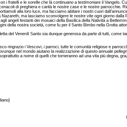
 con i fratelli e le sorelle che là continuano a testimoniare il Vangelo
enacoli di preghiera e carità le nostre case e le nostre parrocchie. Ri
ortiamoli alla loro luce, ma facciamo abitare i nostri cuori dall’annun
 a Nazareth, ma lasciamo sconvolgere le nostre vite ogni giorno dalla
agli angeli festanti dei mosaici della Basilica della Natività a Betle
ni della nostra società, come fu per il Santo Bimbo nella Grotta attorn
letta del Venerdì Santo sia dunque generosa da parte di tutti, come tan
 ringrazio i Vescovi, i parroci, tutte le comunità religiose e parrocch
vunque nel mondo aiutano la realizzazione di questo annuale pellegri
 soprattutto a nome di quelli che torneranno ad una vita più degna, graz
liano]