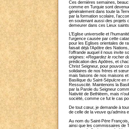
Ces dernières semaines, beauco
comme en Turquie sont devenue
généralement dans toute la Terre
par la formation scolaire, l’a
en soutenant aussi des projets de
demeurer dans ces Lieux saints
L’Eglise universelle et l’humani
l’urgence causée par cette catas
pour les Eglises orientales de r
faisait déjà l’Apôtre des Nations
l’offrande auquel il nous invite soi
origines: «
Regardez le rocher da
prédication des Apôtres, et cha
Christ Seigneur, pour pouvoir co
solidaires de nos frères et sœu
mais faisons de nos maisons et 
Basilique du Saint-Sépulcre en r
Ressuscité. Maintenons la Basil
par la Parole du Seigneur comme
Nativité de Bethléem, mais n’ou
société, comme ce fut le cas po
De tout cœur, je demande à tous
de celle de la veuve qu’admira e
Au nom du Saint-Père François, 
ainsi que les commissaires de Te