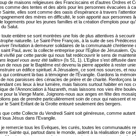
up de maisons religieuses des Franciscains et d’autres Ordres et C
s comme des tentes et des abris pour les personnes évacuées à ca
 Sainte, elles sont comme des oasis d’espérance à travers l’attention
ccompagnement des mères en difficulté, le soin apporté aux personne
 logements pour les jeunes familles et la création d’emplois pour qu’il
 du Salut.
té toute entière se sont montrées une fois de plus attentives à secour
trophe naturelle. Le Saint-Père François, à la suite de ses Prédéces
aviver l’invitation à demeurer solidaires de la communauté chrétienne
, saint Paul, avec la collecte entreprise pour l’Eglise de Jérusalem. Q
t vivifié par cette
parole qui nous fait redécouvrir le sens de mainten
ns lequel vous avez été taillés
» (Is 51, 1). L’Eglise s’est diffusée da
cun de nous par le Baptême est devenu la pierre appelée à rester unie
nstruire un édifice spirituel. A Jérusalem, ce sont nos sources, et nou
rs qui continuent là-bas à témoigner de l’Évangile. Gardons la mémoir
de nos paroisses des cénacles de prière et de charité. Renforçons la
endant ces lieux à leur lumière, mais faisons surtout habiter en nos
ique de l’Annonciation à Nazareth, mais laissons nos vies être boul
 pour la Vierge Marie. Joignons-nous aux anges en fête des mosaïqu
blions pas de prendre particulièrement soin de ceux qui naissent et r
ur le Saint Enfant de la Grotte entouré seulement des bergers.
 que cette Collecte du Vendredi Saint soit généreuse, comme autant 
t loua Jésus dans l’Evangile.
je remercie tous les Evêques, les curés, toutes les communautés reli
rre Sainte qui, partout dans le monde, aident à la réalisation de ce 