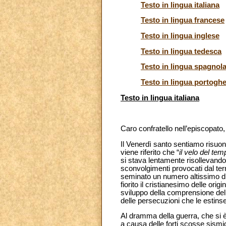
Testo in lingua italiana
Testo in lingua francese
Testo in lingua inglese
Testo in lingua tedesca
Testo in lingua spagnol
Testo in lingua portogh
Testo in lingua italiana
Caro confratello nell’episcopato,
Il Venerdì santo sentiamo risuo
viene riferito che “
il velo del te
si stava lentamente risollevand
sconvolgimenti provocati dal te
seminato un numero altissimo di m
fiorito il cristianesimo delle ori
sviluppo della comprensione del 
delle persecuzioni che le estinse
Al dramma della guerra, che si è 
a causa delle forti scosse sismic