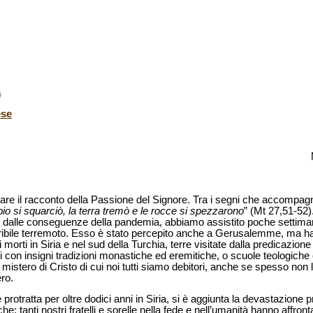
a
ese
nare il racconto della Passione del Signore. Tra i segni che accompag
mpio si squarciò, la terra tremò e le rocce si spezzarono
” (Mt 27,51-52)
o dalle conseguenze della pandemia, abbiamo assistito poche settima
rribile terremoto. Esso è stato percepito anche a Gerusalemme, ma h
orti in Siria e nel sud della Turchia, terre visitate dalla predicazione 
gini con insigni tradizioni monastiche ed eremitiche, o scuole teologiche
mistero di Cristo di cui noi tutti siamo debitori, anche se spesso no
ro.
protratta per oltre dodici anni in Siria, si è aggiunta la devastazione p
he: tanti nostri fratelli e sorelle nella fede e nell’umanità hanno affro