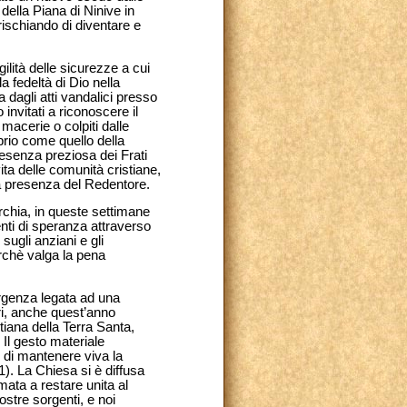
della Piana di Ninive in
 rischiando di diventare e
lità delle sicurezze a cui
la fedeltà di Dio nella
dagli atti vandalici presso
invitati a riconoscere il
 macerie o colpiti dalle
rio come quello della
presenza preziosa dei Frati
ta delle comunità cristiane,
la presenza del Redentore.
rchia, in queste settimane
enti di speranza attraverso
sugli anziani e gli
erchè valga la pena
ergenza legata ad una
ri, anche quest’anno
stiana della Terra Santa,
 Il gesto materiale
o di mantenere viva la
1). La Chiesa si è diffusa
mata a restare unita al
stre sorgenti, e noi