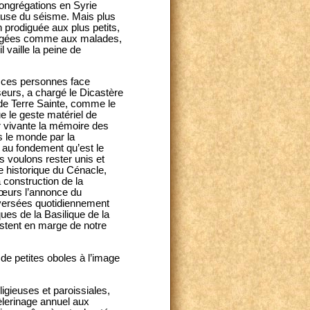
ongrégations en Syrie
use du séisme. Mais plus
 prodiguée aux plus petits,
s âgées comme aux malades,
 vaille la peine de
ir ces personnes face
seurs, a chargé le Dicastère
 de Terre Sainte, comme le
ue le geste matériel de
ir vivante la mémoire des
ns le monde par la
 au fondement qu’est le
s voulons rester unis et
e historique du Cénacle,
 construction de la
 cœurs l’annonce du
eversées quotidiennement
es de la Basilique de la
estent en marge de notre
de petites oboles à l’image
gieuses et paroissiales,
pèlerinage annuel aux