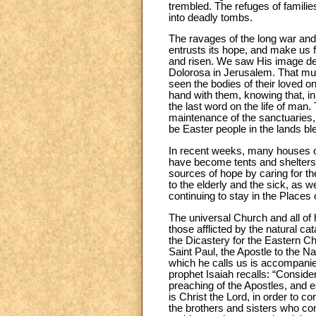
trembled. The refuges of families
into deadly tombs.
The ravages of the long war and 
entrusts its hope, and make us fe
and risen. We saw His image des
Dolorosa in Jerusalem. That muti
seen the bodies of their loved o
hand with them, knowing that, in 
the last word on the life of man
maintenance of the sanctuaries, 
be Easter people in the lands b
In recent weeks, many houses of
have become tents and shelters 
sources of hope by caring for th
to the elderly and the sick, as we
continuing to stay in the Places 
The universal Church and all of
those afflicted by the natural c
the Dicastery for the Eastern Ch
Saint Paul, the Apostle to the N
which he calls us is accompanied
prophet Isaiah recalls: “Consid
preaching of the Apostles, and 
is Christ the Lord, in order to c
the brothers and sisters who con