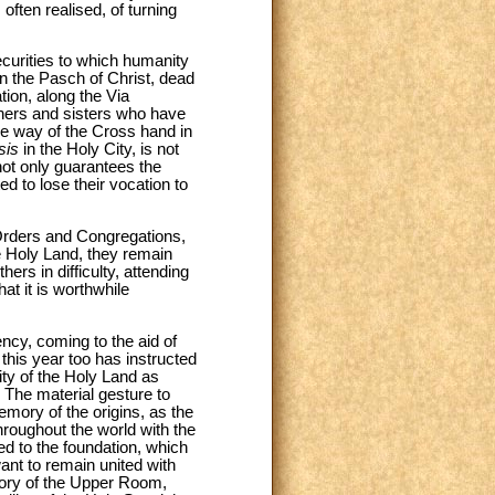
often realised, of turning
ecurities to which humanity
in the Pasch of Christ, dead
ion, along the Via
thers and sisters who have
the way of the Cross hand in
sis
in the Holy City, is not
not only guarantees the
d to lose their vocation to
 Orders and Congregations,
e Holy Land, they remain
rs in difficulty, attending
hat it is worthwhile
ncy, coming to the aid of
this year too has instructed
ity of the Holy Land as
. The material gesture to
mory of the origins, as the
roughout the world with the
d to the foundation, which
want to remain united with
emory of the Upper Room,