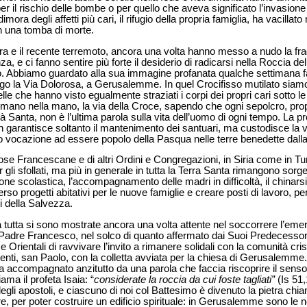
er il rischio delle bombe o per quello che aveva significato l’invasione 
ora degli affetti più cari, il rifugio della propria famiglia, ha vacillato
n una tomba di morte.
ra e il recente terremoto, ancora una volta hanno messo a nudo la fragi
za, e ci fanno sentire più forte il desiderio di radicarsi nella Roccia del
o. Abbiamo guardato alla sua immagine profanata qualche settimana fa 
ngo la Via Dolorosa, a Gerusalemme. In quel Crocifisso mutilato siamo 
orelle che hanno visto egualmente straziati i corpi dei propri cari sotto le
 mano nella mano, la via della Croce, sapendo che ogni sepolcro, prop
ttà Santa, non è l’ultima parola sulla vita dell’uomo di ogni tempo. La 
n garantisce soltanto il mantenimento dei santuari, ma custodisce la vi
ro vocazione ad essere popolo della Pasqua nelle terre benedette dal
iose Francescane e di altri Ordini e Congregazioni, in Siria come in Tu
 gli sfollati, ma più in generale in tutta la Terra Santa rimangono sorg
ione scolastica, l’accompagnamento delle madri in difficoltà, il chinarsi 
erso progetti abitativi per le nuove famiglie e creare posti di lavoro, p
i della Salvezza.
 tutta si sono mostrate ancora una volta attente nel soccorrere l’em
o Padre Francesco, nel solco di quanto affermato dai Suoi Predecesso
e Orientali di ravvivare l’invito a rimanere solidali con la comunità cri
enti, san Paolo, con la colletta avviata per la chiesa di Gerusalemme.
 sia accompagnato anzitutto da una parola che faccia riscoprire il sens
ama il profeta Isaia: “
considerate la roccia da cui foste tagliati”
(Is 51,
li apostoli, e ciascuno di noi col Battesimo è divenuto la pietra chia
, per poter costruire un edificio spirituale: in Gerusalemme sono le no