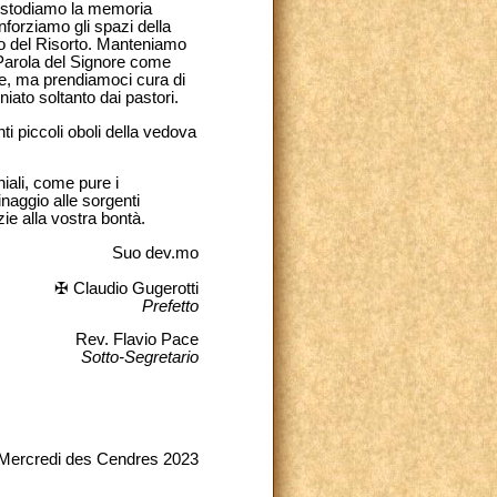
. Custodiamo la memoria
nforziamo gli spazi della
cio del Risorto. Manteniamo
 Parola del Signore come
mme, ma prendiamoci cura di
iato soltanto dai pastori.
ti piccoli oboli della vedova
iali, come pure i
naggio alle sorgenti
ie alla vostra bontà.
Suo dev.mo
✠ Claudio Gugerotti
Prefetto
Rev. Flavio Pace
Sotto-Segretario
Mercredi des Cendres 2023