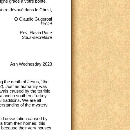
igne grâce à votre bonté.
Votre dévoué dans le Christ,
✠ Claudio Gugerotti
Préfet
Rev. Flavio Pace
Sous-secrétaire
Ash Wednesday 2023
 the death of Jesus, “the
-52). Just as humanity was
als caused by the terrible
a and in southern Turkey,
 traditions. We are all
derstanding of the mystery
ded devastation caused by
s from their homes, this
ut because their very houses