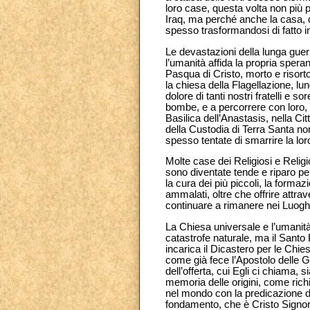
loro case, questa volta non più p
Iraq, ma perché anche la casa, dim
spesso trasformandosi di fatto i
Le devastazioni della lunga guer
l’umanità affida la propria speran
Pasqua di Cristo, morto e risort
la chiesa della Flagellazione, lu
dolore di tanti nostri fratelli e s
bombe, e a percorrere con loro,
Basilica dell’Anastasis, nella Ci
della Custodia di Terra Santa no
spesso tentate di smarrire la lo
Molte case dei Religiosi e Relig
sono diventate tende e riparo per
la cura dei più piccoli, la formaz
ammalati, oltre che offrire attrav
continuare a rimanere nei Luogh
La Chiesa universale e l’umanità
catastrofe naturale, ma il Sant
incarica il Dicastero per le Chies
come già fece l’Apostolo delle G
dell’offerta, cui Egli ci chiama,
memoria delle origini, come richi
nel mondo con la predicazione deg
fondamento, che è Cristo Signore