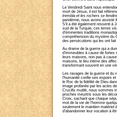
Le Vendredi Saint nous entendon
mort de Jésus, il est fait référen
trembla et les rochers se fendir
pandémie, nous avons assisté i
S’il a été également ressenti à
sud de la Turquie, ces terres vis
d’éminentes traditions monastiq
compréhension du mystère du C
des persécutions qui les ont fait 
Au drame de la guerre qui a dur
d’immeubles à cause de fortes s
leurs maisons, non pas à cause 
maisons, le lieu intime des affe
transformant souvent en une vér
Les ravages de la guerre et du r
l’humanité confie ses espoirs et
le Roc de la fidélité de Dieu da
image profanée par les actes de
Crucifix mutilé, nous sommes inv
proches meurtris sous les décom
Croix, sachant que chaque sépulc
mot de la vie de l’homme quelqu
seulement le maintien matériel 
d’abandonner leur vocation à êt