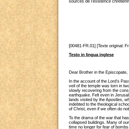
sources de l’existence chrétienn
[00481-FR.01] [Texte original: F
Testo in lingua inglese
Dear Brother in the Episcopate,
In the account of the Lord’s Pa
veil of the temple was torn in t
slowly recovering from the con
earthquake. Felt even in Jerusa
lands visited by the Apostles, wh
indebted to the theological scho
of Christ, even if we often do n
To the drama of the war that ha
collapsed buildings. Many of our
time no longer for fear of bombs