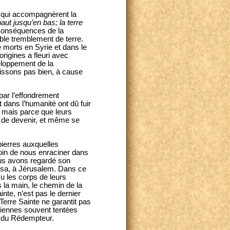
s qui accompagnèrent la
aut jusqu’en bas; la terre
 conséquences de la
le tremblement de terre.
 morts en Syrie et dans le
origines a fleuri avec
eloppement de la
issons pas bien, à cause
par l’effondrement
dans l’humanité ont dû fuir
, mais parce que leurs
ue de devenir, et même se
pierres auxquelles
soin de nous enraciner dans
nous avons regardé son
rosa, à Jérusalem. Dans ce
vu les corps de leurs
la main, le chemin de la
nte, n’est pas le dernier
erre Sainte ne garantit pas
tiennes souvent tentées
e du Rédempteur.