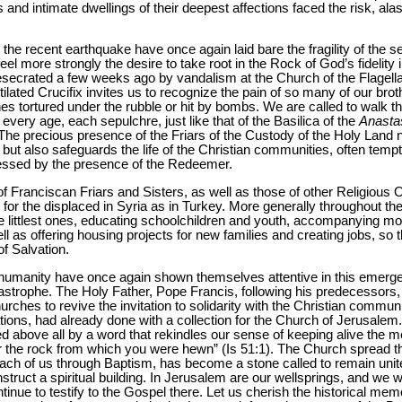
 and intimate dwellings of their deepest affections faced the risk, alas 
the recent earthquake have once again laid bare the fragility of the s
el more strongly the desire to take root in the Rock of God’s fidelity 
ecrated a few weeks ago by vandalism at the Church of the Flagellat
lated Crucifix invites us to recognize the pain of so many of our bro
nes tortured under the rubble or hit by bombs. We are called to walk 
every age, each sepulchre, just like that of the Basilica of the
Anasta
. The precious presence of the Friars of the Custody of the Holy Land 
but also safeguards the life of the Christian communities, often tempte
lessed by the presence of the Redeemer.
 Franciscan Friars and Sisters, as well as those of other Religious
for the displaced in Syria as in Turkey. More generally throughout th
e littlest ones, educating schoolchildren and youth, accompanying mothe
ll as offering housing projects for new families and creating jobs, so t
of Salvation.
 humanity have once again shown themselves attentive in this emerge
atastrophe. The Holy Father, Pope Francis, following his predecessors, 
urches to revive the invitation to solidarity with the Christian commun
ations, had already done with a collection for the Church of Jerusalem
 above all by a word that rekindles our sense of keeping alive the me
er the rock from which you were hewn” (Is 51:1). The Church spread th
each of us through Baptism, has become a stone called to remain unite
onstruct a spiritual building. In Jerusalem are our wellsprings, and we 
tinue to testify to the Gospel there. Let us cherish the historical m