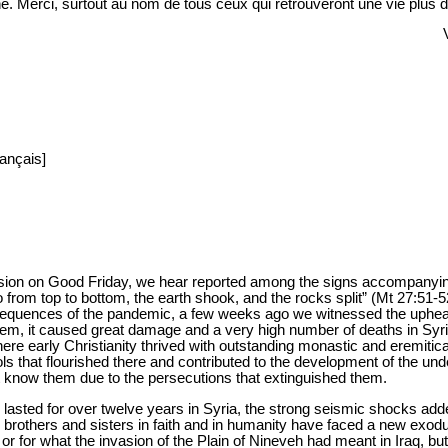
e. Merci, surtout au nom de tous ceux qui retrouveront une vie plus d
rançais]
ssion on Good Friday, we hear reported among the signs accompanying
wo from top to bottom, the earth shook, and the rocks split” (Mt 27:51
sequences of the pandemic, a few weeks ago we witnessed the upheav
lem, it caused great damage and a very high number of deaths in Syri
ere early Christianity thrived with outstanding monastic and eremitical
ols that flourished there and contributed to the development of the un
ot know them due to the persecutions that extinguished them.
s lasted for over twelve years in Syria, the strong seismic shocks ad
 brothers and sisters in faith and in humanity have faced a new exodu
 or for what the invasion of the Plain of Nineveh had meant in Iraq, b