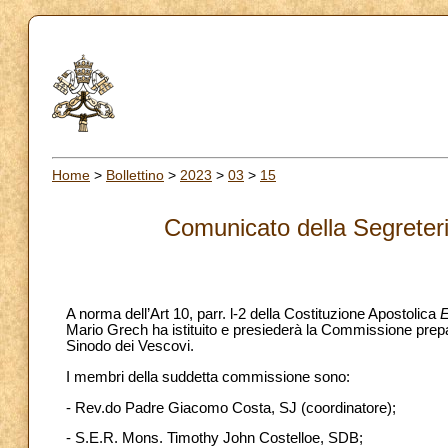
Home
>
Bollettino
>
2023
>
03
>
15
Comunicato della Segreter
A norma dell’Art 10, parr. l-2 della Costituzione Apostolica
E
Mario Grech ha istituito e presiederà la Commissione prepa
Sinodo dei Vescovi.
I membri della suddetta commissione sono:
- Rev.do Padre Giacomo Costa, SJ (coordinatore);
- S.E.R. Mons. Timothy John Costelloe, SDB;