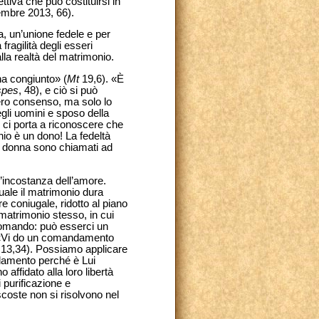
ttiva che può costituirsi in
mbre 2013, 66).
, un’unione fedele e per
ragilità degli esseri
a realtà del matrimonio.
ha congiunto» (
Mt
19,6). «È
spes
, 48), e ciò si può
ibero consenso, ma solo lo
egli uomini e sposo della
iò ci porta a riconoscere che
io è un dono! La fedeltà
 la donna sono chiamati ad
l’incostanza dell’amore.
uale il matrimonio dura
 coniugale, ridotto al piano
matrimonio stesso, in cui
 domando: può esserci un
: «Vi do un comandamento
13,34). Possiamo applicare
damento perché è Lui
affidato alla loro libertà
 purificazione e
coste non si risolvono nel