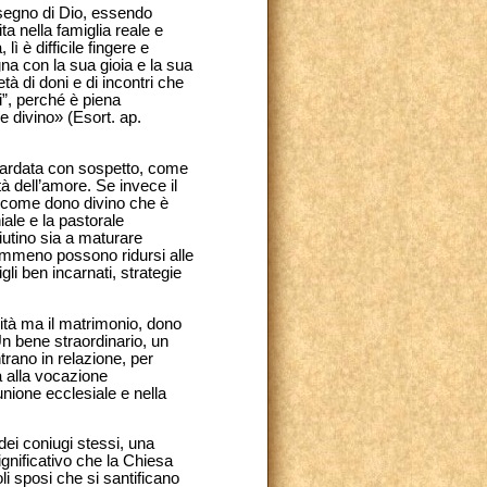
isegno di Dio, essendo
a nella famiglia reale e
lì è difficile fingere e
a con la sua gioia e la sua
età di doni e di incontri che
i”, perché è piena
re divino» (Esort. ap.
guardata con sospetto, come
tà dell’amore. Se invece il
, come dono divino che è
iale e la pastorale
iutino sia a maturare
nemmeno possono ridursi alle
li ben incarnati, strategie
lità ma il matrimonio, dono
Un bene straordinario, un
entrano in relazione, per
ia alla vocazione
unione ecclesiale e nella
dei coniugi stessi, una
ignificativo che la Chiesa
i sposi che si santificano