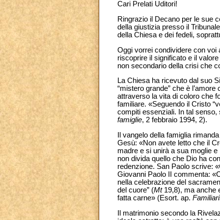
Cari Prelati Uditori!
Ringrazio il Decano per le sue c
della giustizia presso il Tribun
della Chiesa e dei fedeli, soprat
Oggi vorrei condividere con voi 
riscoprire il significato e il val
non secondario della crisi che co
La Chiesa ha ricevuto dal suo S
“mistero grande” che è l’amore co
attraverso la vita di coloro che
familiare. «Seguendo il Cristo “v
compiti essenziali. In tal senso,
famiglie
, 2 febbraio 1994, 2).
Il vangelo della famiglia rimanda
Gesù: «Non avete letto che il Cr
madre e si unirà a sua moglie e
non divida quello che Dio ha con
redenzione. San Paolo scrive: «Q
Giovanni Paolo II commenta: «Cri
nella celebrazione del sacramen
del cuore” (
Mt
19,8), ma anche e 
fatta carne» (Esort. ap.
Familiar
Il matrimonio secondo la Rivela