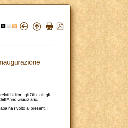
inaugurazione
i Uditori, gli Officiali, gli
ell’Anno Giudiziario.
a ha rivolto ai presenti il