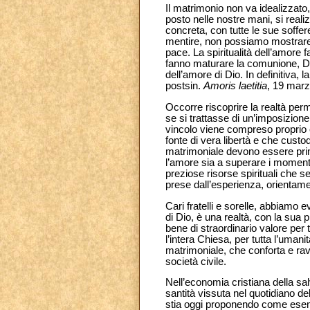
Il matrimonio non va idealizzat
posto nelle nostre mani, si reali
concreta, con tutte le sue sofferen
mentire, non possiamo mostrare 
pace. La spiritualità dell’amore fa
fanno maturare la comunione, Dio
dell’amore di Dio. In definitiva, l
postsin.
Amoris laetitia
, 19 marz
Occorre riscoprire la realtà pe
se si trattasse di un’imposizione 
vincolo viene compreso proprio 
fonte di vera libertà e che custo
matrimoniale devono essere prima
l’amore sia a superare i momenti
preziose risorse spirituali che 
prese dall’esperienza, orientamen
Cari fratelli e sorelle, abbiamo 
di Dio, è una realtà, con la sua
bene di straordinario valore per tu
l’intera Chiesa, per tutta l’umani
matrimoniale, che conforta e ravv
società civile.
Nell’economia cristiana della sal
santità vissuta nel quotidiano de
stia oggi proponendo come esempi