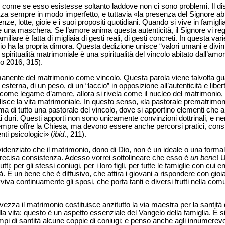
o, come se esso esistesse soltanto laddove non ci sono problemi. Il d
zza sempre in modo imperfetto, e tuttavia «la presenza del Signore abit
ze, lotte, gioie e i suoi propositi quotidiani. Quando si vive in famiglia, 
una maschera. Se l’amore anima questa autenticità, il Signore vi regn
miliare è fatta di migliaia di gesti reali, di gesti concreti. In questa vari
 ha la propria dimora. Questa dedizione unisce “valori umani e divin
a spiritualità matrimoniale è una spiritualità del vincolo abitato dall’amo
o 2016, 315).
rmanente del matrimonio come vincolo. Questa parola viene talvolta 
esterna, di un peso, di un “laccio” in opposizione all’autenticità e liber
come legame d’amore, allora si rivela come il nucleo del matrimonio
disce la vita matrimoniale. In questo senso, «la pastorale prematrimon
 di tutto una pastorale del vincolo, dove si apportino elementi che a
 duri. Questi apporti non sono unicamente convinzioni dottrinali, e 
sempre offre la Chiesa, ma devono essere anche percorsi pratici, consig
ti psicologici» (
ibid
., 211).
evidenziato che il matrimonio, dono di Dio, non è un ideale o una forma
 precisa consistenza. Adesso vorrei sottolineare che esso è
un bene
! 
tti: per gli stessi coniugi, per i loro figli, per tutte le famiglie con cui 
tà. È un bene che è diffusivo, che attira i giovani a rispondere con gio
iva continuamente gli sposi, che porta tanti e diversi frutti nella com
vezza il matrimonio costituisce anzitutto la via maestra per la santità 
lla vita: questo è un aspetto essenziale del Vangelo della famiglia. È s
 di santità alcune coppie di coniugi; e penso anche agli innumerevol