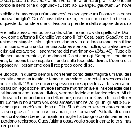
 la sua precisa consistenza
, non «una mera forma di gratificazione affe
ondo la sensibilità di ognuno» (Esort. ap.
Evangelii gaudium,
24 nove
sibile che avvenga un’unione così coinvolgente tra l’uomo e la donna
ova famiglia? Com’è possibile questo, tenuto conto dei limiti e della f
queste domande e che ci lasciamo prendere dallo stupore dinanzi all
e e nello stesso tempo profonda: «L’uomo non divida quello che Dio 
io», come afferma il Concilio Vaticano II (cfr Cost. past.
Gaudium et 
 unione coniugale. Infatti gli sposi danno vita alla loro unione, con il l
e di un uomo e di una donna una sola esistenza. Inoltre, «il Salvatore d
 cristiani attraverso il sacramento del matrimonio» (
ibid
., 48). Tutto c
llo non sacramentale, è un dono di Dio ai coniugi. Sempre il matrimon
vina, la fecondità coniugale si fonda sulla fecondità divina. L’uomo e
spondervi liberamente con il reciproco dono di sé.
e utopica, in quanto sembra non tener conto della fragilità umana, del
oncepita come un ideale, e tende a prevalere la mentalità secondo la q
ore si tratta? Anche qui vi è spesso inconsapevolezza del vero amore
isfazioni egoistiche. Invece l’amore matrimoniale è inseparabile dal 
o, si incontra con l’amore divino, sempre fedele e misericordioso. Mi
 si trova nel comandamento dell’amore, così come Cristo lo ha detto
ltri. Come io ho amato voi, così amatevi anche voi gli uni gli altri» (
Gv
 coniugale, anch’esso dono di Dio. Si può adempiere questo coman
la sua grazia: “come io vi ho amato, così amatevi”. Si tratta di un dono 
, per cui il volersi bene tra marito e moglie ha bisogno continuamente di
erdono reciproco. Quest’ultima cosa voglio sottolinearla: le crisi nas
reciproco.