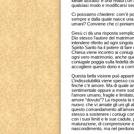
ideale astratto: è
una realtà con
qualsiasi modo e modificarsi sec
Ci possiamo chiedere: com’è pos
sempre e dalla quale nasce una nu
umani? Conviene che ci poniamo 
Gesù ci dà una risposta semplic
Dio stesso l’autore del matrimon
intendere riferito ad ogni singola
Spirito Santo ha il potere di far
Chiesa viene incontro ai coniugi
ogni vero matrimonio, anche que
coniugale poggia sulla fedeltà di
accogliere questo dono e a corri
Questa bella visione può apparir
L’indissolubilità viene spesso c
finché c’è amore. Ma di quale am
sentimentale oppure a mere sodd
l’amore umano, fragile e limitat
amore “dovuto”? La risposta la
nuovo: che vi amiate gli uni gli a
questo comandamento all’amore
stesso a sostenere i coniugi con 
con i suoi limiti e le sue cadute
maturazione, di comprensione e p
nascondimento, ma nel perdono 