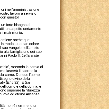
zioni nell’amministrazione
vostro lavoro a servizio
e con questo!
 un forte bisogno di
fatti, un aspetto certamente
a il matrimonio.
sostiene anche quel
 in modo tutto particolare
el suo Vangelo nell’ambito
io alla famiglia uno dei suoi
vanni Paolo II,
Lettera alle
ncipio”, secondo la parola di
mo lascerà il padre e la
sola carne. Dunque l’uomo
disegno divino della
a!» (
Ef
5,32). E San
 dell’uomo e della donna, e
sono superare la “durezza
 nuova ed eterna Alleanza
malità; non è nemmeno un