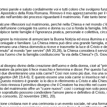
ortesi parole e saluto cordialmente voi e tutti coloro che svolgono fun
ale Apostolico della Rota Romana. Rinnovo il mio apprezzamento per il 
tutto nell’ambito dei processi riguardanti il matrimonio. Fate tanto ben
alcune riflessioni sul matrimonio, perché nella Chiesa e nel mondo c’è
ore dell’unione coniugale tra uomo e donna su cui si fonda la famiglia. In
lpisce tante famiglie è l’ignoranza pratica, personale e collettiva, circ
ignore la missione di annunciare la Buona Notizia ed essa illumina e 
niugale e familiare. La Chiesa intera può dirsi una grande famiglia, e
 formano una chiesa domestica riceve e trasmette la luce di Cristo e d
enuto” al mondo “per servire” (
Mt
20,28), la Chiesa considera il serviz
 sia l’uomo che la famiglia costituiscono “la via della Chiesa”» (S. Gio
 al disegno divino della creazione dell’uomo e della donna, cioè al “pri
eatore da principio li fece maschio e femmina e disse: Per questo l’uo
 i due diventeranno una sola carne? Così non sono più due, ma una 
giunto» (
Mt
19,4-6). E questo essere
una sola carne
si inserisce nel 
uesto mistero è grande: io lo dico in riferimento a Cristo e alla Chies
sto rinnova il primitivo disegno che il Creatore ha inscritto nel cuore
to del matrimonio offre un “cuore nuovo”: così i coniugi non solo pos
soprattutto possono condividere l’amore pieno e definitivo di Cristo,
is consortio,
22 novembre 1981, 20).
zione cristiana non è una cerimonia o un evento sociale, né una for