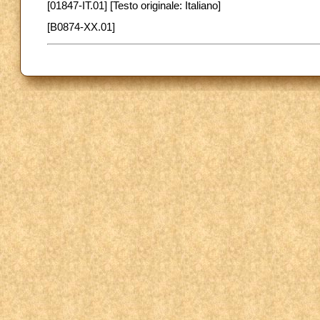
[01847-IT.01] [Testo originale: Italiano]
[B0874-XX.01]