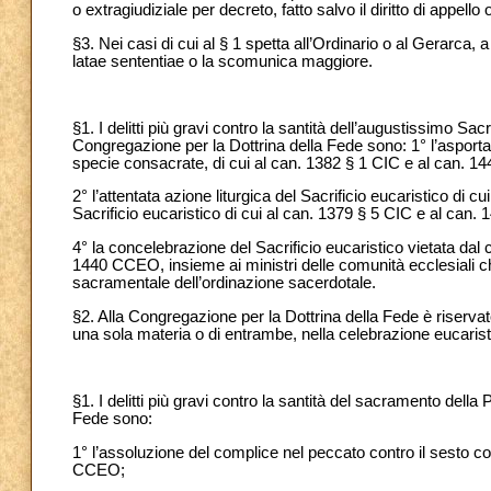
o extragiudiziale per decreto, fatto salvo il diritto di appell
§3. Nei casi di cui al § 1 spetta all’Ordinario o al Gerarca,
latae sententiae o la scomunica maggiore.
§1. I delitti più gravi contro la santità dell’augustissimo Sacr
Congregazione per la Dottrina della Fede sono: 1° l’asport
specie consacrate, di cui al can. 1382 § 1 CIC e al can. 
2° l’attentata azione liturgica del Sacrificio eucaristico di c
Sacrificio eucaristico di cui al can. 1379 § 5 CIC e al can
4° la concelebrazione del Sacrificio eucaristico vietata da
1440 CCEO, insieme ai ministri delle comunità ecclesiali 
sacramentale dell’ordinazione sacerdotale.
§2. Alla Congregazione per la Dottrina della Fede è riservat
una sola materia o di entrambe, nella celebrazione eucaristi
§1. I delitti più gravi contro la santità del sacramento della
Fede sono:
1° l’assoluzione del complice nel peccato contro il sesto 
CCEO;