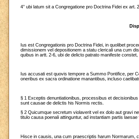
4° ubi latum sit a Congregatione pro Doctrina Fidei ex art
Disp
Ius est Congregationis pro Doctrina Fidei, in quolibet proce
dimissionem vel depositionem a statu clericali una cum dis
quibus in artt. 2-6, ubi de delicto patrato manifeste constet
Ius accusati est quovis tempore a Summo Pontifice, per C
oneribus ex sacra ordinatione manantibus, incluso caelibatu,
§ 1 Exceptis denuntiationibus, processibus et decisionibus ad
sunt causae de delictis his Normis rectis.
§ 2 Quicumque secretum violaverit vel ex dolo aut gravi neg
titulo causa poenali attinguntur, ad instantiam partis laesae
Hisce in causis, una cum praescriptis harum Normarum, c