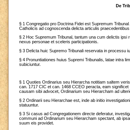
De Tri
§ 1 Congregatio pro Doctrina Fidei est Supremum Tribunal 
Catholicis ad cognoscenda delicta articulis praecedentibus 
§ 2 Hoc Supremum Tribunal, tantum una cum delictis ipsi re
nexus personae et sceleris participationis.
§ 3 Delicta huic Supremo Tribunali reservata in processu iud
§ 4 Pronuntiationes huius Supremi Tribunalis, latae intra l
subiciuntur.
§ 1 Quoties Ordinarius seu Hierarcha notitiam saltem veri
can. 1717 CIC et can. 1468 CCEO peracta, eam significet Co
causam sibi advocet, Ordinarium seu Hierarcham ad ulteri
§ 2 Ordinarii seu Hierarchae est, inde ab initio investiga
statuuntur.
§ 3 Si casus ad Congregationem directe deferatur, investi
communi ad Ordinarium seu Hierarcham spectant, ab ipsa 
suum eis providet.