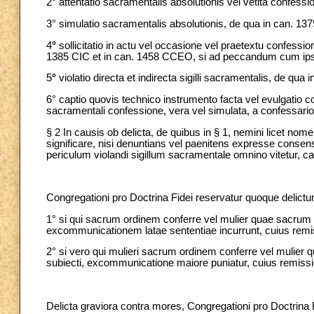
2° attentatio sacramentalis absolutionis vel vetita confessio
3° simulatio sacramentalis absolutionis, de qua in can. 1
4
°
sollicitatio in actu vel occasione vel praetextu confes
1385 CIC et in can. 1458 CCEO, si ad peccandum cum ipso 
5
°
violatio directa et indirecta
sigilli sacramentalis, de qua
6° captio quovis technico instrumento facta vel evulgatio 
sacramentali confessione, vera vel simulata, a confessario 
§ 2 In causis ob delicta, de quibus in § 1, nemini licet nom
significare, nisi denuntians vel paenitens expresse consense
periculum violandi sigillum sacramentale omnino vitetur, c
Congregationi pro Doctrina Fidei reservatur quoque delictum
1° si qui sacrum ordinem conferre vel mulier quae sacrum ord
excommunicationem latae sententiae incurrunt, cuius remi
2° si vero qui mulieri sacrum ordinem conferre vel mulier 
subiecti, excommunicatione maiore puniatur, cuius remissi
Delicta graviora contra mores, Congregationi pro Doctrina F