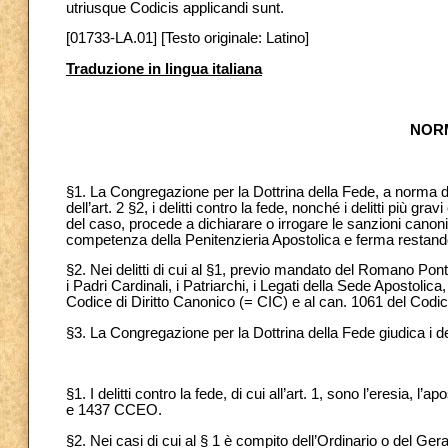
utriusque Codicis applicandi sunt.
[01733-LA.01] [Testo originale: Latino]
Traduzione in lingua italiana
NORM
§1. La Congregazione per la Dottrina della Fede, a norma de
dell’art. 2 §2, i delitti contro la fede, nonché i delitti più
del caso, procede a dichiarare o irrogare le sanzioni canoni
competenza della Penitenzieria Apostolica e ferma restand
§2. Nei delitti di cui al §1, previo mandato del Romano Ponte
i Padri Cardinali, i Patriarchi, i Legati della Sede Apostolic
Codice di Diritto Canonico (= CIC) e al can. 1061 del Codi
§3. La Congregazione per la Dottrina della Fede giudica i delit
§1. I delitti contro la fede, di cui all’art. 1, sono l’eresia
e 1437 CCEO.
§2. Nei casi di cui al § 1 è compito dell’Ordinario o del Ger