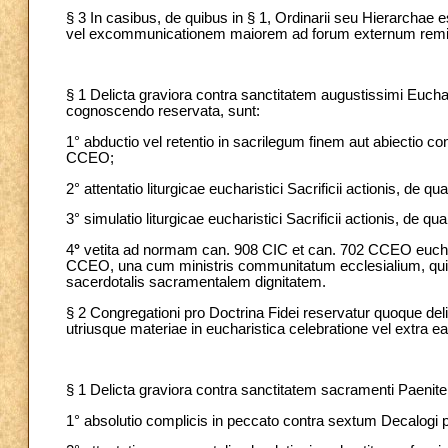
§ 3 In casibus, de quibus in § 1, Ordinarii seu Hierarchae
vel excommunicationem maiorem ad forum externum remit
§ 1 Delicta graviora contra sanctitatem augustissimi Euchar
cognoscendo reservata, sunt:
1° abductio vel retentio in sacrilegum finem aut abiectio 
CCEO;
2° attentatio liturgicae eucharistici Sacrificii actionis, de q
3° simulatio liturgicae eucharistici Sacrificii actionis, de 
4
°
vetita ad normam can. 908
CIC et can. 702 CCEO euchari
CCEO, una cum
ministris communitatum ecclesialium, qu
sacerdotalis sacramentalem dignitatem.
§ 2 Congregationi pro Doctrina Fidei reservatur quoque del
utriusque materiae in eucharistica celebratione vel
extra
ea
§ 1 Delicta graviora contra sanctitatem sacramenti Paeniten
1° absolutio complicis in peccato contra sextum Decalogi