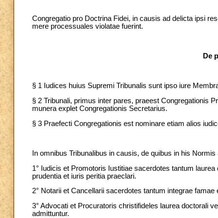
Congregatio pro Doctrina Fidei, in causis ad delicta ipsi res
mere processuales violatae fuerint.
De p
§ 1 Iudices huius Supremi Tribunalis sunt ipso iure Membra
§ 2 Tribunali, primus inter pares, praeest Congregationis P
munera explet Congregationis Secretarius.
§ 3 Praefecti Congregationis est nominare etiam alios iudic
In omnibus Tribunalibus in causis, de quibus in his Normis
1° Iudicis et Promotoris Iustitiae sacerdotes tantum laurea d
prudentia et iuris peritia praeclari.
2° Notarii et Cancellarii sacerdotes tantum integrae famae
3° Advocati et Procuratoris christifideles laurea doctorali ve
admittuntur.