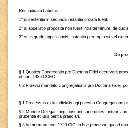
Res iudicata habetur:
1° si sententia in secunda instantia prolata fuerit;
2° si appellatio proposita non fuerit intra terminum, de quo in
3° si, in gradu appellationis, instantia perempta sit vel eide
De pro
§ 1 Quoties Congregatio pro Doctrina Fidei decreverit pr
et can. 1486 CCEO;
§ 2 Praevio mandato Congregationis pro Doctrina Fidei, poe
§ 1 Processus extraiudicialis agi potest a Congregatione p
§ 2 Munere Delegati fungi possunt sacerdotes tantum laurea 
prudentia et iuris peritia praeclari.
§ 3 Ad normam can. 1720 CIC, in hoc processu quoad munus