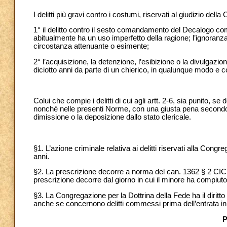
I delitti più gravi contro i costumi, riservati al giudizio del
1° il delitto contro il sesto comandamento del Decalogo c
abitualmente ha un uso imperfetto della ragione; l’ignoranza 
circostanza attenuante o esimente;
2° l’acquisizione, la detenzione, l’esibizione o la divulgazion
diciotto anni da parte di un chierico, in qualunque modo e
Colui che compie i delitti di cui agli artt. 2-6, sia punito, se
nonché nelle presenti Norme, con una giusta pena secondo l
dimissione o la deposizione dallo stato clericale.
§1. L’azione criminale relativa ai delitti riservati alla Cong
anni.
§2. La prescrizione decorre a norma del can. 1362 § 2 CIC e d
prescrizione decorre dal giorno in cui il minore ha compiuto 
§3. La Congregazione per la Dottrina della Fede ha il diritto di
anche se concernono delitti commessi prima dell’entrata in
P