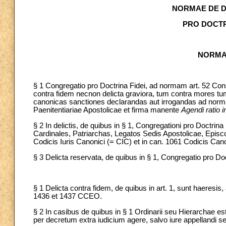
NORMAE DE D
PRO DOCTR
NORMA
§ 1 Congregatio pro Doctrina Fidei, ad normam art. 52 Cons
contra fidem necnon delicta graviora, tum contra mores tu
canonicas sanctiones declarandas aut irrogandas ad normam
Paenitentiariae Apostolicae et firma manente
Agendi ratio 
§ 2 In delictis, de quibus in § 1, Congregationi pro Doctrin
Cardinales, Patriarchas, Legatos Sedis Apostolicae, Episc
Codicis Iuris Canonici (= CIC) et in can. 1061 Codicis 
§ 3 Delicta reservata, de quibus in § 1, Congregatio pro D
§ 1 Delicta contra fidem, de quibus in art. 1, sunt haeres
1436 et 1437
CCEO.
§ 2 In casibus de quibus in § 1 Ordinarii seu Hierarchae es
per decretum extra iudicium agere, salvo iure appellandi s