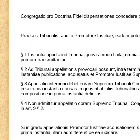
Congregatio pro Doctrina Fidei dispensationes concedere pot
Praeses Tribunalis, audito Promotore Iustitiae, eadem potes
§ 1 Instantia apud aliud Tribunal quovis modo finita, omni
primum transmittantur.
§ 2 Ad Tribunal appellationis provocari possunt, intra ter
instantiae publicatione, accusatus et Promotor Iustitiae Su
§ 3 Appellatio interponi debet coram Supremo Tribunali Cong
in secunda instantia causas cognoscit ab aliis Tribunalibus
compositione in prima instantia definitas.
§ 4 Non admittitur appellatio coram Supremo Tribunali Congr
in art. 9 § 2.
Si in gradu appellationis Promotor Iustitiae accusationem
prima instantia, illam admittere et de ea iudicare.