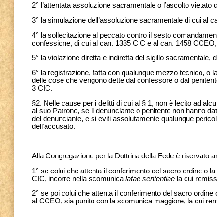
2° l’attentata assoluzione sacramentale o l’ascolto vietato 
3° la simulazione dell’assoluzione sacramentale di cui al 
4° la sollecitazione al peccato contro il sesto comandamento
confessione, di cui al can. 1385 CIC e al can. 1458 CCEO, 
5° la violazione diretta e indiretta del sigillo sacramentale
6° la registrazione, fatta con qualunque mezzo tecnico, o l
delle cose che vengono dette dal confessore o dal penitent
3 CIC.
§2. Nelle cause per i delitti di cui al § 1, non è lecito ad 
al suo Patrono, se il denunciante o penitente non hanno dato
del denunciante, e si eviti assolutamente qualunque pericolo 
dell’accusato.
Alla Congregazione per la Dottrina della Fede è riservato an
1° se colui che attenta il conferimento del sacro ordine o l
CIC, incorre nella scomunica
latae sententiae
la cui remiss
2° se poi colui che attenta il conferimento del sacro ordine
al CCEO, sia punito con la scomunica maggiore, la cui remi