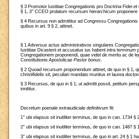
§ 3 Promotor Iustitiae Congregationis pro Doctrina Fidei 
§ 1, 3° CCEO prolatum recursum hierarchicum proponere
§ 4 Recursus non admittitur ad Congressu Congregationis p
quibus in art. 9 § 2, attinet.
§ 1 Adversus actus administrativos singulares Congregation
Iustitiae Dicasterii et accusatus ius habent intra termin
Congregationem proponendi, quae videt de merito ac de legit
Constitutionis Apostolicae
Pastor bonus
.
§ 2 Quoad recursum proponendum attinet, de quo in § 1, q
christifidelis sit, peculiari mandato munitus et laurea doctor
§ 3 Recursus, de quo in § 1, ut admitti possit, petitum persp
innititur.
Decretum poenale extraiudiciale definitivum fit:
1° ubi elapsus sit inutiliter terminus, de quo in can. 1734 §
2° ubi elapsus sit inutiliter terminus, de quo in can. 1487 
3° ubi elapsus sit inutiliter terminus, de quo in art. 24 § 