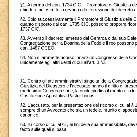
§1. A norma del can. 1734 CIC, il Promotore di Giustizia dell
chiedere per iscritto la revoca o la correzione del decreto
§2. Solo successivamente il Promotore di Giustizia della C
quanto disposto dal can. 1735 CIC, possono proporre rico
1737 CIC.
§3. Avverso il decreto, emesso dal Gerarca o dal suo Deleg
Congregazione per la Dottrina della Fede e il reo possono
can. 1487 CCEO.
§4. Non si ammette ricorso innanzi al Congresso della Cong
unicamente agli altri delitti di cui all’art. 9 §2.
§1. Contro gli atti amministrativi singolari della Congregazion
Giustizia del Dicastero e l’accusato hanno il diritto di presen
medesima Congregazione, la quale giudica il merito e la legitt
Costituzione Apostolica Pastor bonus.
§2. L’accusato, per la presentazione del ricorso di cui al §
sempre di un Avvocato che sia un fedele, munito di apposito
canonico.
§3. Il ricorso di cui al §1, ai fini della sua ammissibilità, d
facto sulle quali si basa.