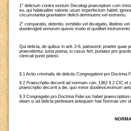
1°
delictum contra sextum Decalogi praeceptum cum minor
eo, qui habitualiter rationis usum imperfectum habet; ignoran
circumstantia gravitatem delicti deminuens vel eximens;
2° comparatio, detentio, exhibitio vel divulgatio, libidini
duodeviginti annorum quovis modo et quolibet instrumento a
Qui delicta, de quibus in artt. 2-6, patraverit, praeter quae
praevidentur, iusta poena, si casus fert, puniatur pro gravita
clericali puniri potest.
§ 1 Actio criminalis de delictis Congregationi pro Doctrina F
§ 2 Praescriptio decurrit ad normam can. 1362 § 2
CIC et 
praescriptio decurrit a die, quo minor duodevicesimum aeta
§ 3 Congregatio pro Doctrina Fidei ius habet praescription
etiam si ad delicta pertineant antequam hae Normae vim ob
NORMA