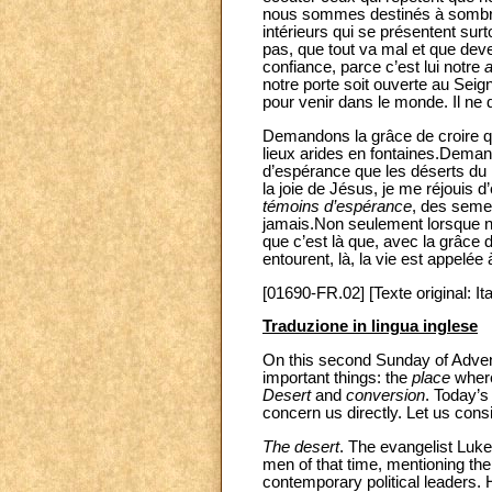
nous sommes destinés à sombre
intérieurs qui se présentent su
pas, que tout va mal et que deveni
confiance, parce c’est lui notre
a
notre porte soit ouverte au Seign
pour venir dans le monde. Il ne
Demandons la grâce de croire qu
lieux arides en fontaines.Dema
d’espérance que les déserts du 
la joie de Jésus, je me réjouis 
témoins d’espérance
, des semeu
jamais.Non seulement lorsque 
que c’est là que, avec la grâce 
entourent, là, la vie est appelée 
[01690-FR.02] [Texte original: Ita
Traduzione in lingua inglese
On this second Sunday of Advent,
important things: the
place
where
Desert
and
conversion
. Today’s
concern us directly. Let us cons
The desert
. The evangelist Luke
men of that time, mentioning the
contemporary political leaders. 