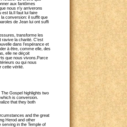
onner aux fantômes
que nous n’y arriverons
t là.Il faut lui faire
la conversion: il suffit que
aroles de Jean lui ont suffi
lessures, transforme les
t ravive la charité. C’est
uvelle dans l’espérance et
ider à être, comme elle, des
s, elle ne déçoit
rts que nous vivons.Parce
ntérieurs ou qui nous
 cette vérité.
. The Gospel highlights two
which is conversion.
lize that they both
circumstances and the great
King Herod and other
 serving in the Temple of