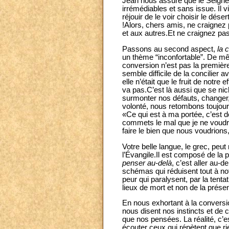
Jean nous assure que le Seigneu
irrémédiables et sans issue. Il v
réjouir de le voir choisir le dése
!Alors, chers amis, ne craignez 
et aux autres.Et ne craignez pas l
Passons au second aspect,
la 
un thème “inconfortable”. De mêm
conversion n’est pas la première
semble difficile de la concilier 
elle n’était que le fruit de notr
va pas.C’est là aussi que se nich
surmonter nos défauts, changer
volonté, nous retombons toujour
«Ce qui est à ma portée, c’est de
commets le mal que je ne voudr
faire le bien que nous voudrions
Votre belle langue, le grec, peut
l’Évangile.Il est composé de la 
penser au-delà
, c’est aller au-
schémas qui réduisent tout à not
peur qui paralysent, par la tentat
lieux de mort et non de la prése
En nous exhortant à la conversio
nous disent nos instincts et de 
que nos pensées. La réalité, c’
écouter ceux qui répètent que ri