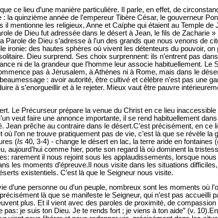
que ce lieu d’une manière particulière. Il parle, en effet, de circonsta
: la quinzième année de l’empereur Tibère César, le gouverneur Ponce
is il mentionne les religieux, Anne et Caïphe qui étaient au Temple de
parole de Dieu fut adressée dans le désert à Jean, le fils de Zacharie » 
a Parole de Dieu s’adresse à l’un des grands que nous venons de cite
le ironie: des hautes sphères où vivent les détenteurs du pouvoir, on
olitaire. Dieu surprend. Ses choix surprennent: ils n’entrent pas dan
ance ni de la grandeur que l’homme leur associe habituellement. Le S
 commence pas à Jérusalem, à Athènes ni à Rome, mais dans le désert
beaumessage : avoir autorité, être cultivé et célèbre n’est pas une gar
ire à s’enorgueillir et à le rejeter. Mieux vaut être pauvre intérieur
t. Le Précurseur prépare la venue du Christ en ce lieu inaccessible et
un veut faire une annonce importante, il se rend habituellement dans l
lité. Jean prêche au contraire dans le désert.C’est précisément, en ce 
t où l’on ne trouve pratiquement pas de vie, c’est là que se révèle la g
ures (
Is
40, 3-4) - change le désert en lac, la terre aride en fontaines (
, aujourd’hui comme hier, porte son regard là où dominent la tristess
ies: rarement il nous rejoint sous les applaudissements, lorsque nou
ns les moments d’épreuve.Il nous visite dans les situations difficiles,
serts existentiels. C’est là que le Seigneur nous visite.
vie d’une personne ou d’un peuple, nombreux sont les moments où l’o
 précisément là que se manifeste le Seigneur, qui n’est pas accueilli 
uvent plus. Et il vient avec des paroles de proximité, de compassion
te pas: je suis ton Dieu. Je te rends fort ; je viens à ton aide” (v. 10).