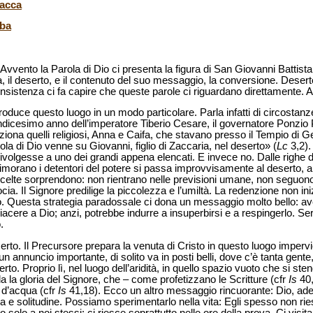
lacca
aba
vento la Parola di Dio ci presenta la figura di San Giovanni Battista.
ova, il deserto, e il contenuto del suo messaggio, la conversione. Dese
ta insistenza ci fa capire che queste parole ci riguardano direttamente
troduce questo luogo in un modo particolare. Parla infatti di circostanz
ndicesimo anno dell’imperatore Tiberio Cesare, il governatore Ponzio Pil
menziona quelli religiosi, Anna e Caifa, che stavano presso il Tempio d
la di Dio venne su Giovanni, figlio di Zaccaria, nel deserto» (
Lc
3,2)
i rivolgesse a uno dei grandi appena elencati. E invece no. Dalle righ
ove dimorano i detentori del potere si passa improvvisamente al deserto
 scelte sorprendono: non rientrano nelle previsioni umane, non seguon
cia. Il Signore predilige la piccolezza e l’umiltà. La redenzione non 
 Questa strategia paradossale ci dona un messaggio molto bello: aver
acere a Dio; anzi, potrebbe indurre a insuperbirsi e a respingerlo. S
.
to. Il Precursore prepara la venuta di Cristo in questo luogo impervio
n annuncio importante, di solito va in posti belli, dove c’è tanta gente, 
to. Proprio lì, nel luogo dell’aridità, in quello spazio vuoto che si ste
ela la gloria del Signore, che – come profetizzano le Scritture (cfr
Is
40,
i d’acqua (cfr
Is
41,18). Ecco un altro messaggio rincuorante: Dio, ade
 e solitudine. Possiamo sperimentarlo nella vita: Egli spesso non ri