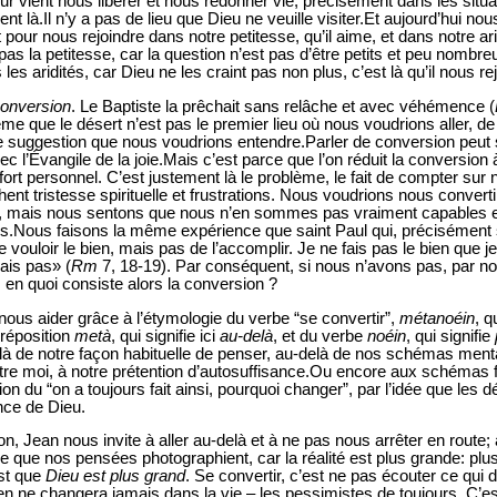
r vient nous libérer et nous redonner vie, précisément dans les situa
ient là.Il n’y a pas de lieu que Dieu ne veuille visiter.Et aujourd’hui 
rt pour nous rejoindre dans notre petitesse, qu’il aime, et dans notre ari
pas la petitesse, car la question n’est pas d’être petits et peu nombre
es aridités, car Dieu ne les craint pas non plus, c’est là qu’il nous rej
conversion
. Le Baptiste la prêchait sans relâche et avec véhémence (
e que le désert n’est pas le premier lieu où nous voudrions aller, de 
 suggestion que nous voudrions entendre.Parler de conversion peut sus
avec l’Évangile de la joie.Mais c’est parce que l’on réduit la conversio
e effort personnel. C’est justement là le problème, le fait de compter su
ent tristesse spirituelle et frustrations. Nous voudrions nous converti
, mais nous sentons que nous n’en sommes pas vraiment capables e
s.Nous faisons la même expérience que saint Paul qui, précisément su
 vouloir le bien, mais pas de l’accomplir. Je ne fais pas le bien que j
ais pas» (
Rm
7, 18-19). Par conséquent, si nous n’avons pas, par n
, en quoi consiste alors la conversion ?
 nous aider grâce à l’étymologie du verbe “se convertir”,
métanoéin
, q
préposition
metà
, qui signifie ici
au-delà
, et du verbe
noéin
, qui signifie
delà de notre façon habituelle de penser, au-delà de nos schémas men
re moi, à notre prétention d’autosuffisance.Ou encore aux schémas fer
ion du “on a toujours fait ainsi, pourquoi changer”, par l’idée que les 
nce de Dieu.
n, Jean nous invite à aller au-delà et à ne pas nous arrêter en route; 
ce que nos pensées photographient, car la réalité est plus grande: plu
est que
Dieu est plus grand
. Se convertir, c’est ne pas écouter ce qui 
en ne changera jamais dans la vie – les pessimistes de toujours. C’es