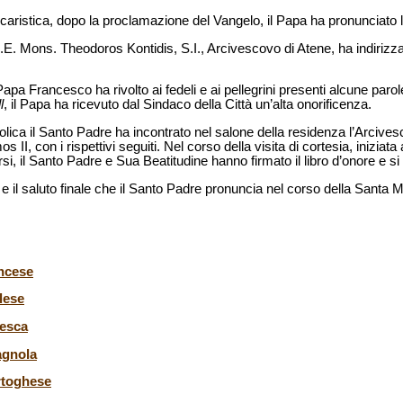
aristica, dopo la proclamazione del Vangelo, il Papa ha pronunciato l
E. Mons. Theodoros Kontidis, S.I., Arcivescovo di Atene, ha indirizza
apa Francesco ha rivolto ai fedeli e ai pellegrini presenti alcune parol
l
, il Papa ha ricevuto dal Sindaco della Città un’alta onorificenza.
olica il Santo Padre ha incontrato nel salone della residenza l’Arcivesc
II, con i rispettivi seguiti. Nel corso della visita di cortesia, iniziata
si, il Santo Padre e Sua Beatitudine hanno firmato il libro d’onore e s
 e il saluto finale che il Santo Padre pronuncia nel corso della Santa 
ancese
lese
desca
agnola
rtoghese