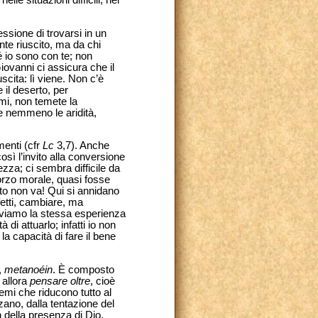
lle situazioni difficili, nei
essione di trovarsi in un
nte riuscito, ma da chi
 io sono con te; non
iovanni ci assicura che il
scita: lì viene. Non c’è
il deserto, per
imi, non temete la
te nemmeno le aridità,
menti (cfr
Lc
3,7). Anche
ì l’invito alla conversione
za; ci sembra difficile da
orzo morale, quasi fosse
to non va! Qui si annidano
ifetti, cambiare, ma
oviamo la stessa esperienza
di attuarlo; infatti io non
a capacità di fare il bene
,
metanoéin
. È composto
 allora
pensare oltre
, cioè
hemi che riducono tutto al
zzano, dalla tentazione del
n della presenza di Dio.