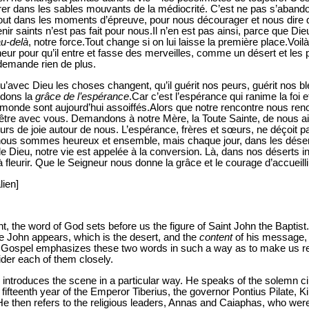
r dans les sables mouvants de la médiocrité. C’est ne pas s’aband
rtout dans les moments d’épreuve, pour nous décourager et nous dire 
r saints n’est pas fait pour nous.Il n’en est pas ainsi, parce que Dieu es
u-delà
, notre force.Tout change si on lui laisse la première place.Voilà 
eur pour qu’il entre et fasse des merveilles, comme un désert et les p
 demande rien de plus.
’avec Dieu les choses changent, qu’il guérit nos peurs, guérit nos b
ndons la
grâce de l’espérance
.Car c’est l’espérance qui ranime la foi e
monde sont aujourd’hui assoiffés.Alors que notre rencontre nous reno
d’être avec vous. Demandons à notre Mère, la Toute Sainte, de nous a
rs de joie autour de nous. L’espérance, frères et sœurs, ne déçoit pa
nous sommes heureux et ensemble, mais chaque jour, dans les dése
de Dieu, notre vie est appelée à la conversion. Là, dans nos déserts i
à fleurir. Que le Seigneur nous donne la grâce et le courage d’accueillir
lien]
 the word of God sets before us the figure of Saint John the Baptist
 John appears, which is the desert, and the
content
of his message, 
 Gospel emphasizes these two words in such a way as to make us rea
ider each of them closely.
 introduces the scene in a particular way. He speaks of the solemn 
 fifteenth year of the Emperor Tiberius, the governor Pontius Pilate, 
He then refers to the religious leaders, Annas and Caiaphas, who were