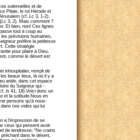
nces solennelles et de
 Pilate, le roi Hérode et
 Jérusalem (cf.
Lc
3, 1-2).
(
Lc
3, 2). Mais comment ?
r. Et bien, non! Ces lignes
 passe tout à coup au
s les prévisions humaines,
eigneur préfère la petitesse
. Cette stratégie
antie pour plaire à Dieu,
ement, comme le désert est
 inhospitalier, rempli de
es beaux lieux, là où il y a
lieu aride, dans cet espace
loire du Seigneur qui -
cf.
Is
41, 18).Voici donc un
e et la solitude.Nous en
s ne pensons qu’à nous-
 dans nos vides qui lui
n a l’impression de se
par ceux qui pensent avoir
 et de tendresse: “Ne crains
En prêchant dans le désert,