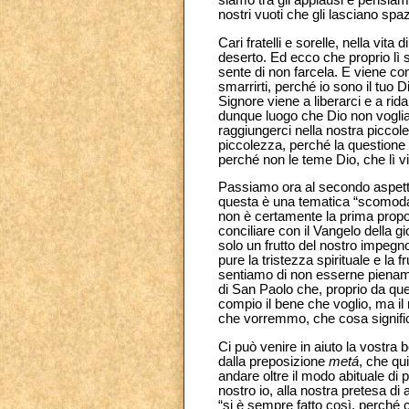
siamo tra gli applausi e pensiamo s
nostri vuoti che gli lasciano spazi
Cari fratelli e sorelle, nella vi
deserto. Ed ecco che proprio lì s
sente di non farcela. E viene c
smarrirti, perché io sono il tuo Di
Signore viene a liberarci e a rida
dunque luogo che Dio non voglia 
raggiungerci nella nostra piccole
piccolezza, perché la questione 
perché non le teme Dio, che lì vi
Passiamo ora al secondo aspet
questa è una tematica “scomoda”
non è certamente la prima propos
conciliare con il Vangelo della 
solo un frutto del nostro impegno
pure la tristezza spirituale e la 
sentiamo di non esserne pienam
di San Paolo che, proprio da ques
compio il bene che voglio, ma il
che vorremmo, che cosa signifi
Ci può venire in aiuto la vostra b
dalla preposizione
metá
, che qui
andare oltre il modo abituale di 
nostro io, alla nostra pretesa di 
“si è sempre fatto così, perché c