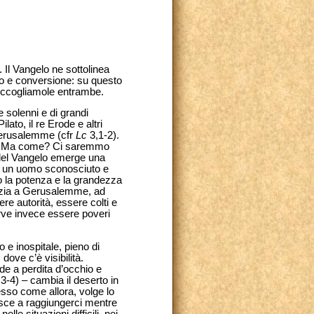
 Il Vangelo ne sottolinea
rto e conversione: su questo
. Accogliamole entrambe.
e solenni e di grandi
ato, il re Erode e altri
i Gerusalemme (cfr
Lc
3,1-2).
. Ma come? Ci saremmo
e del Vangelo emerge una
, a un uomo sconosciuto e
o la potenza e la grandezza
inizia a Gerusalemme, ad
e autorità, essere colti e
erve invece essere poveri
 e inospitale, pieno di
dove c’è visibilità.
nde a perdita d’occhio e
3-4) – cambia il deserto in
sso come allora, volge lo
esce a raggiungerci mentre