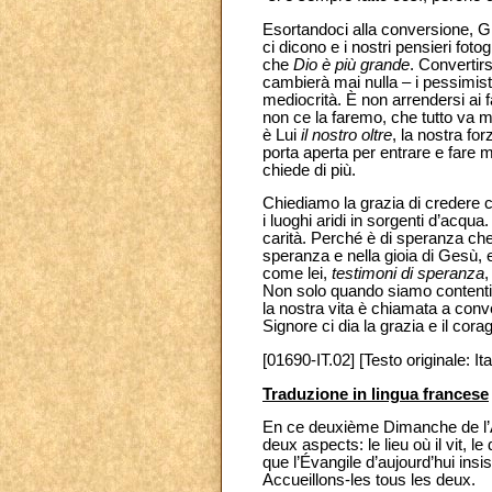
Esortandoci alla conversione, Giov
ci dicono e i nostri pensieri fotog
che
Dio è più grande
. Convertirs
cambierà mai nulla – i pessimisti
mediocrità. È non arrendersi ai f
non ce la faremo, che tutto va ma
è Lui
il nostro oltre
, la nostra fo
porta aperta per entrare e fare 
chiede di più.
Chiediamo la grazia di credere c
i luoghi aridi in sorgenti d’acqu
carità. Perché è di speranza che
speranza e nella gioia di Gesù, e
come lei,
testimoni di speranza
,
Non solo quando siamo contenti e
la nostra vita è chiamata a convert
Signore ci dia la grazia e il cora
[01690-IT.02] [Testo originale: Ita
Traduzione in lingua francese
En ce deuxième Dimanche de l’Av
deux aspects: le lieu où il vit,
que l’Évangile d’aujourd’hui ins
Accueillons-les tous les deux.