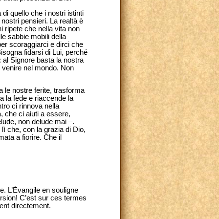
i quello che i nostri istinti
 nostri pensieri. La realtà è
i ripete che nella vita non
le sabbie mobili della
er scoraggiarci e dirci che
isogna fidarsi di Lui, perché
: al Signore basta la nostra
er venire nel mondo. Non
le nostre ferite, trasforma
a la fede e riaccende la
ro ci rinnova nella
 che ci aiuti a essere,
 delude, non delude mai –.
ì che, con la grazia di Dio,
mata a fiorire. Che il
e. L’Évangile en souligne
ersion! C’est sur ces termes
nent directement.