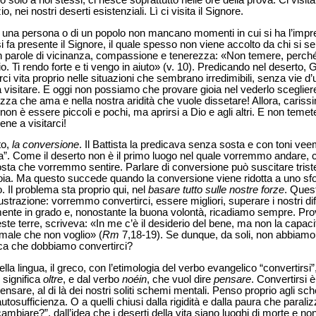
olo a noi stessi; ci riesce soprattutto nelle ore della prova. Ci visita ne
o, nei nostri deserti esistenziali. Lì ci visita il Signore.
ta di una persona o di un popolo non mancano momenti in cui si ha l’impr
i fa presente il Signore, il quale spesso non viene accolto da chi si se
on parole di vicinanza, compassione e tenerezza: «Non temere, perché
o. Ti rendo forte e ti vengo in aiuto» (v.
10). Predicando nel deserto, G
rci vita proprio nelle situazioni che sembrano irredimibili, senza vie d’u
visitare. E oggi non possiamo che provare gioia nel vederlo scegliere 
zza che ama e nella nostra aridità che vuole dissetare! Allora, cariss
non è essere piccoli e pochi, ma aprirsi a Dio e agli altri. E non teme
ene a visitarci!
to,
la conversione
. Il Battista la predicava senza sosta e con toni vee
. Come il deserto non è il primo luogo nel quale vorremmo andare, cos
ta che vorremmo sentire. Parlare di conversione può suscitare tristez
gioia. Ma questo succede quando la conversione viene ridotta a uno sf
. Il problema sta proprio qui, nel
basare tutto sulle nostre forze
. Ques
frustrazione: vorremmo convertirci, essere migliori, superare i nostri d
ente in grado e, nonostante la buona volontà, ricadiamo sempre. Pr
te terre, scriveva: «In me c’è il desiderio del bene, ma non la capacità 
 male che non voglio» (
Rm
7,18-19). Se dunque, da soli, non abbiamo l
ca che dobbiamo convertirci?
ella lingua, il greco, con l’etimologia del verbo evangelico “convertirsi”
 significa
oltre
, e dal verbo
noéin
, che vuol dire
pensare
. Convertirsi è
pensare, al di là dei nostri soliti schemi mentali. Penso proprio agli sc
autosufficienza. O a quelli chiusi dalla rigidità e dalla paura che parali
ambiare?”, dall’idea che i deserti della vita siano luoghi di morte e no