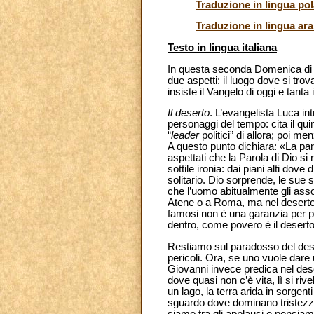
Traduzione in lingua po
Traduzione in lingua ar
Testo in lingua italiana
In questa seconda Domenica di Av
due aspetti: il luogo dove si tr
insiste il Vangelo di oggi e tan
Il deserto
. L’evangelista Luca in
personaggi del tempo: cita il qui
“
leader
politici” di allora; poi 
A questo punto dichiara: «La paro
aspettati che la Parola di Dio s
sottile ironia: dai piani alti d
solitario. Dio sorprende, le sue
che l’uomo abitualmente gli asso
Atene o a Roma, ma nel deserto.
famosi non è una garanzia per pi
dentro, come povero è il deserto
Restiamo sul paradosso del deser
pericoli. Ora, se uno vuole dare u
Giovanni invece predica nel deser
dove quasi non c’è vita, lì si riv
un lago, la terra arida in sorgent
sguardo dove dominano tristezza