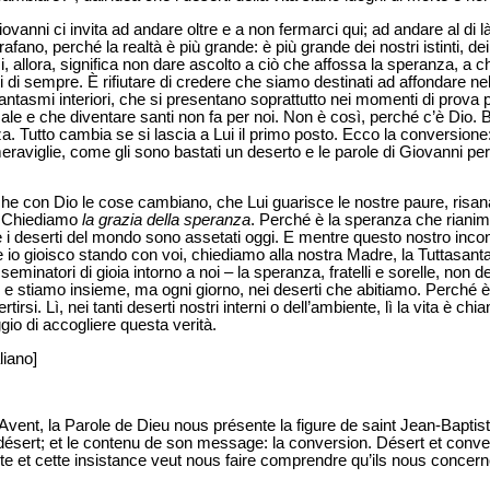
anni ci invita ad andare oltre e a non fermarci qui; ad andare al di là d
rafano, perché la realtà è più grande: è più grande dei nostri istinti, dei
i, allora, significa non dare ascolto a ciò che affossa la speranza, a ch
 di sempre. È rifiutare di credere che siamo destinati ad affondare nel
antasmi interiori, che si presentano soprattutto nei momenti di prova p
le e che diventare santi non fa per noi. Non è così, perché c’è Dio. B
rza. Tutto cambia se si lascia a Lui il primo posto. Ecco la conversione
meraviglie, come gli sono bastati un deserto e le parole di Giovanni p
he con Dio le cose cambiano, che Lui guarisce le nostre paure, risana 
a. Chiediamo
la grazia della speranza
. Perché è la speranza che rianim
 i deserti del mondo sono assetati oggi. E mentre questo nostro incont
 io gioisco stando con voi, chiediamo alla nostra Madre, la Tuttasanta,
 seminatori di gioia intorno a noi – la speranza, fratelli e sorelle, non
 stiamo insieme, ma ogni giorno, nei deserti che abitiamo. Perché è l
irsi. Lì, nei tanti deserti nostri interni o dell’ambiente, lì la vita è chia
ggio di accogliere questa verità.
liano]
ent, la Parole de Dieu nous présente la figure de saint Jean-Baptist
 le désert; et le contenu de son message: la conversion. Désert et conv
iste et cette insistance veut nous faire comprendre qu’ils nous concer