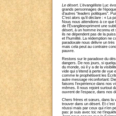
Le désert
. L’évangéliste Luc évo
grands personnages de l’époque 
d’autres “
leaders
politiques”. Pu
C’est alors qu’il déclare : « La 
Nous nous attendions à ce que l
de l’Évangileexpriment une subti
désert, à un homme inconnu et s
ils ne dépendent pas de la puiss
et l’humilité. La rédemption ne
paradoxale nous délivre un très 
mais cela peut au contraire condu
pauvre.
Restons sur le paradoxe du déser
dangers. De nos jours, si quelqu’
du monde, où il y a de la visibi
vide qui s’étend à perte de vue e
comme le prophétisent les Écrit
autre message réconfortant: Dieu
faisons l’expérience dans nos v
mêmes. Il nous rejoint surtout da
ouvrent de l’espace, dans nos dé
Chers frères et sœurs, dans la 
trouver dans un désert. Et c’est
réussi mais par ceux qui n’en pe
pas: je suis avec toi; ne t’inquiè