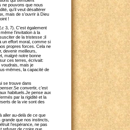
tions qui semblent
nous ne pouvons que nous
dité, qu’il veut désaltérer
ux, mais de s’ouvrir à Dieu
oint !
Lc
3, 7). C’est également
même l’invitation à la
citer de la tristesse ;il
n à un effort moral, comme si
r nos propres forces. Cela ne
r, devenir meilleurs,
t, malgré notre bonne
r ces terres, écrivait:
e voudrais, mais je
ous-mêmes, la capacité de
ui se trouve dans
penser
.Se convertir, c’est
taux habituels.Je pense aux
més par la rigidité et la
déserts de la vie sont des
à aller au-delà de ce que
s grande que nos instincts,
détruit l’espérance, ne pas
t refuser de croire que