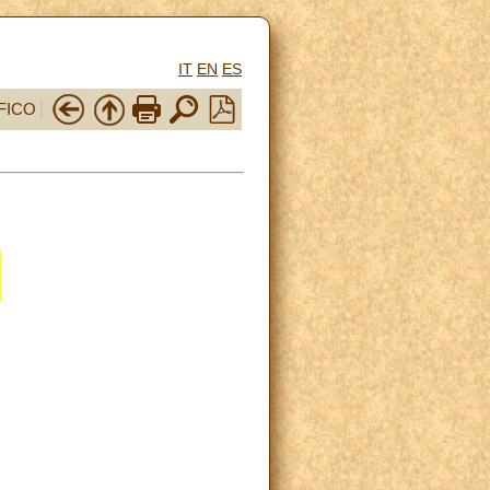
IT
EN
ES
FICO