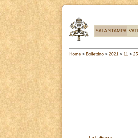
SALA STAMPA
VAT
Home
>
Bollettino
>
2021
>
11
>
25
Le Udienze