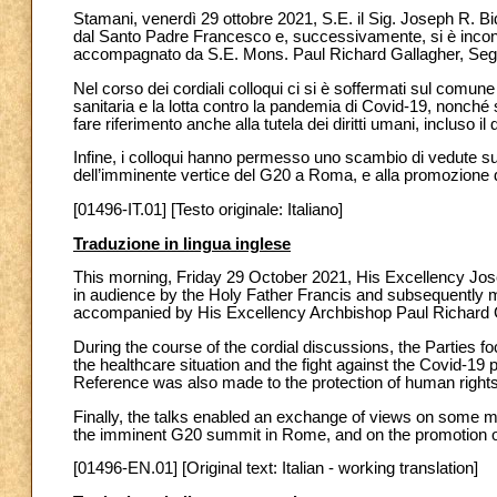
Stamani, venerdì 29 ottobre 2021, S.E. il Sig. Joseph R. Bid
dal Santo Padre Francesco e, successivamente, si è incontr
accompagnato da S.E. Mons. Paul Richard Gallagher, Segreta
Nel corso dei cordiali colloqui ci si è soffermati sul comune
sanitaria e la lotta contro la pandemia di Covid-19, nonché s
fare riferimento anche alla tutela dei diritti umani, incluso il d
Infine, i colloqui hanno permesso uno scambio di vedute su a
dell’imminente vertice del G20 a Roma, e alla promozione de
[01496-IT.01] [Testo originale: Italiano]
Traduzione in lingua inglese
This morning, Friday 29 October 2021, His Excellency Jose
in audience by the Holy Father Francis and subsequently m
accompanied by His Excellency Archbishop Paul Richard Ga
During the course of the cordial discussions, the Parties f
the healthcare situation and the fight against the Covid-1
Reference was also made to the protection of human rights,
Finally, the talks enabled an exchange of views on some matt
the imminent G20 summit in Rome, and on the promotion of p
[01496-EN.01] [Original text: Italian - working translation]