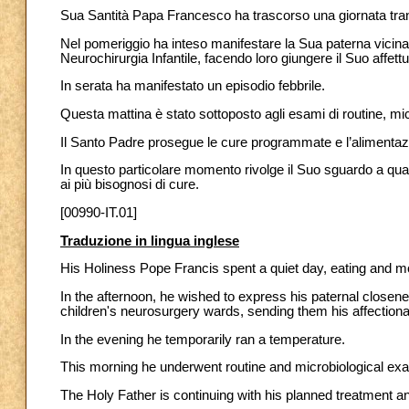
Sua Santità Papa Francesco ha trascorso una giornata tra
Nel pomeriggio ha inteso manifestare la Sua paterna vicinan
Neurochirurgia Infantile, facendo loro giungere il Suo affett
In serata ha manifestato un episodio febbrile.
Questa mattina è stato sottoposto agli esami di routine, mi
Il Santo Padre prosegue le cure programmate e l’alimentazi
In questo particolare momento rivolge il Suo sguardo a qua
ai più bisognosi di cure.
[00990-IT.01]
Traduzione in lingua inglese
His Holiness Pope Francis spent a quiet day, eating and m
In the afternoon, he wished to express his paternal closene
children's neurosurgery wards, sending them his affectiona
In the evening he temporarily ran a temperature.
This morning he underwent routine and microbiological ex
The Holy Father is continuing with his planned treatment a