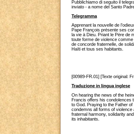
Pubblichiamo di seguito il telegr
inviato - a nome del Santo Padre 
Telegramma
Apprenant la nouvelle de l’odieu
Pape François présente ses con
la vie à Dieu. Priant le Père de
toute forme de violence comme mo
de concorde fraternelle, de soli
Haïti et tous ses habitants.
[00989-FR.01] [Texte original: F
Traduzione in lingua inglese
On hearing the news of the hein
Francis offers his condolences 
to God. Praying to the Father o
condemns all forms of violence a
fraternal harmony, solidarity an
its inhab
itants.