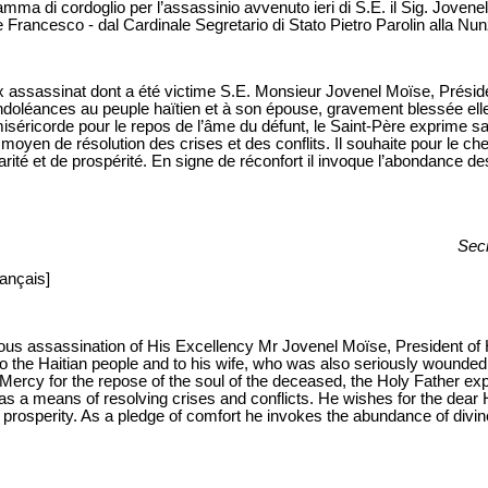
amma di cordoglio per l’assassinio avvenuto ieri di S.E. il Sig. Jovenel
Francesco - dal Cardinale Segretario di Stato Pietro Parolin alla Nunz
x assassinat dont a été victime S.E. Monsieur Jovenel Moïse, Présiden
doléances au peuple haïtien et à son épouse, gravement blessée ell
 miséricorde pour le repos de l’âme du défunt, le Saint-Père exprime 
yen de résolution des crises et des conflits. Il souhaite pour le che
darité et de prospérité. En signe de réconfort il invoque l’abondance d
Secr
rançais]
ous assassination of His Excellency Mr Jovenel Moïse, President of 
to the Haitian people and to his wife, who was also seriously wound
f Mercy for the repose of the soul of the deceased, the Holy Father 
s a means of resolving crises and conflicts. He wishes for the dear H
d prosperity. As a pledge of comfort he invokes the abundance of divine