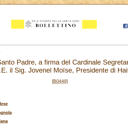
8
nto Padre, a firma del Cardinale Segretari
S.E. il Sig. Jovenel Moïse, Presidente di Hai
[B0449]
lese
agnola
iana