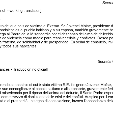
Secret
nch - working translation]
a
nato del que ha sido víctima el Excmo. Sr. Jovenel Moïse, presidente d
ndolencias al pueblo haitiano y a su esposa, también gravemente he
ga al Padre de la Misericordia por el descanso del alma del fallecid
a de violencia como medio para resolver crisis y conflictos. Desea pa
a fraterna, de solidaridad y de prosperidad. En señal de consuelo, in
y todos sus habitantes.
Secretar
ancés - Traducción no oficial]
rendo assassinio di cui è stato vittima S.E. il signore Jovenel Moïse, 
sue condoglianze al popolo haitiano e alla consorte, gravemente ferita
i misericordia per il riposo dell’anima del defunto, il Santo Padre espr
ome mezzo di risoluzione delle crisi e dei conflitti. Auspica per il ca
ietà e di prosperità. In segno di consolazione, invoca l’abbondanza dell