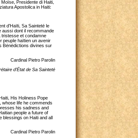
 Moïse, Presidente di Haiti,
iatura Apostolica in Haiti:
t d’Haïti, Sa Sainteté le
e aussi dont il recommande
sa tristesse et condamne
r peuple haïtien un avenir
es Bénédictions divines sur
Cardinal Pietro Parolin
étaire d’État de Sa Sainteté
Haiti, His Holiness Pope
ed, whose life he commends
expresses his sadness and
aitian people a future of
 blessings on Haiti and all
Cardinal Pietro Parolin