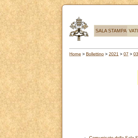
SALA STAMPA
VAT
Home
>
Bollettino
>
2021
>
07
>
0
Comunicato della Sala 