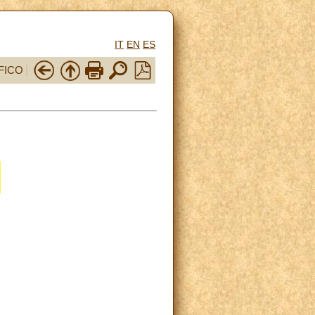
IT
EN
ES
FICO