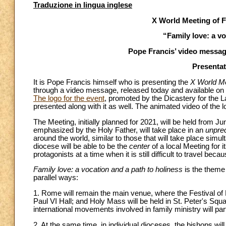
Traduzione in lingua inglese
X World Meeting of F
“Family love: a v
Pope Francis’ video message
Presentati
It is Pope Francis himself who is presenting the
X
World Me
through a video message, released today and available o
The logo for the event
, promoted by the Dicastery for the 
presented along with it as well. The animated video of the 
The Meeting, initially planned for 2021, will be held from Ju
emphasized by the Holy Father, will take place in an
unpre
around the world, similar to those that will take place si
diocese will be able to be the
center
of a local Meeting for i
protagonists at a time when it is still difficult to travel bec
Family love: a vocation and a path to holiness
is the theme
parallel ways:
1. Rome will remain the main venue, where the Festival of 
Paul VI Hall; and Holy Mass will be held in St. Peter's Squ
international movements involved in family ministry will part
2. At the same time, in individual dioceses, the bishops will b