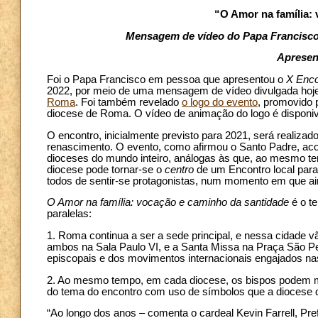
“O Amor na família:
Mensagem de vídeo do Papa Francisco:
Apresent
Foi o Papa Francisco em pessoa que apresentou o
X Enco
2022, por meio de uma mensagem de vídeo divulgada hoje
Roma
. Foi também revelado
o logo do evento
, promovido p
diocese de Roma. O vídeo de animação do logo é disponi
O encontro, inicialmente previsto para 2021, será realiza
renascimento. O evento, como afirmou o Santo Padre, ac
dioceses do mundo inteiro, análogas às que, ao mesmo t
diocese pode tornar-se o
centro
de um Encontro local para 
todos de sentir-se protagonistas, num momento em que aind
O Amor na família: vocação e caminho da santidade
é o t
paralelas:
1. Roma continua a ser a sede principal, e nessa cidade v
ambos na Sala Paulo VI, e a Santa Missa na Praça São Ped
episcopais e dos movimentos internacionais engajados nas
2. Ao mesmo tempo, em cada diocese, os bispos podem mobil
do tema do encontro com uso de símbolos que a diocese d
“Ao longo dos anos – comenta o cardeal Kevin Farrell, Pref