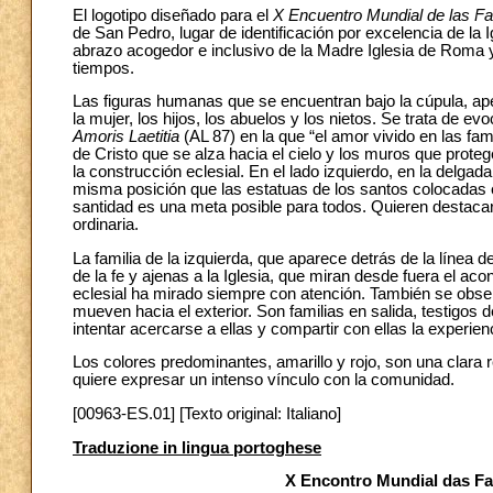
El logotipo diseñado para el
X Encuentro Mundial de las Fa
de San Pedro, lugar de identificación por excelencia de la Ig
abrazo acogedor e inclusivo de la Madre Iglesia de Roma y
tiempos.
Las figuras humanas que se encuentran bajo la cúpula, apen
la mujer, los hijos, los abuelos y los nietos. Se trata de ev
Amoris Laetitia
(AL 87) en la que “el amor vivido en las fami
de Cristo que se alza hacia el cielo y los muros que proteg
la construcción eclesial. En el lado izquierdo, en la delgad
misma posición que las estatuas de los santos colocadas 
santidad es una meta posible para todos. Quieren destacar 
ordinaria.
La familia de la izquierda, que aparece detrás de la línea d
de la fe y ajenas a la Iglesia, que miran desde fuera el aco
eclesial ha mirado siempre con atención. También se obse
mueven hacia el exterior. Son familias en salida, testigos 
intentar acercarse a ellas y compartir con ellas la experien
Los colores predominantes, amarillo y rojo, son una clara 
quiere expresar un intenso vínculo con la comunidad.
[00963-ES.01] [Texto original: Italiano]
Traduzione in lingua portoghese
X Encontro Mundial das Fam