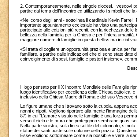
2. Contemporaneamente, nelle singole diocesi, i vescovi pot
partire dal tema dell’Incontro ed utilizzando i simboli che 
«Nel corso degli anni - sottolinea il cardinale Kevin Farrell, 
importante appuntamento ecclesiale ha visto una partecipa
partecipato alle edizioni più recenti, con la ricchezza delle
bellezza della famiglia per la Chiesa e per l’intera umanit
maggiore numero di famiglie in questa bellissima iniziativa»
«Si tratta di cogliere un’opportunità preziosa e unica per far
familiare, a partire dalle indicazioni che ci sono state date
coinvolgimento di sposi, famiglie e pastori insieme», comme
Desc
Il logo pensato per il X Incontro Mondiale delle Famiglie rip
luogo identificativo per eccellenza della Chiesa cattolica, e
inclusivo della Chiesa Madre di Roma e del suo Vescovo rivo
Le figure umane che si trovano sotto la cupola, appena acce
nonni e nipoti. Vogliono riportare alla mente l’immagine del
87) in cui “L’amore vissuto nelle famiglie è una forza perman
verso il cielo e le mura che proteggono sembrano quasi sorre
Nella parte sinistra, sulla linea sottile del colonnato, si no
statue dei santi poste sulle colonne della piazza. Queste ric
Esse vogliono sottolineare come sia possibile vivere la santi