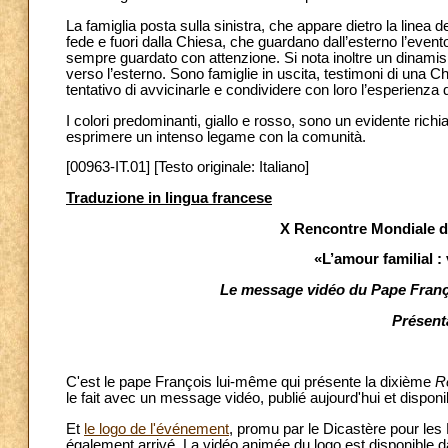
La famiglia posta sulla sinistra, che appare dietro la linea d
fede e fuori dalla Chiesa, che guardano dall’esterno l’event
sempre guardato con attenzione. Si nota inoltre un dinami
verso l’esterno. Sono famiglie in uscita, testimoni di una Ch
tentativo di avvicinarle e condividere con loro l’esperienza d
I colori predominanti, giallo e rosso, sono un evidente richi
esprimere un intenso legame con la comunità.
[00963-IT.01] [Testo originale: Italiano]
Traduzione in lingua francese
X Rencontre Mondiale de
«L’amour familial :
Le message vidéo du Pape Franço
Présenta
C'est le pape François lui-même qui présente la dixième
R
le fait avec un message vidéo, publié aujourd'hui et dispo
Et
le logo de l'événement
, promu par le Dicastère pour les 
également arrivé. La vidéo animée du logo est disponible