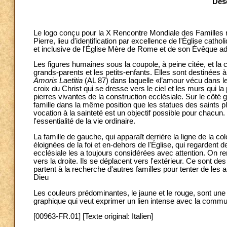
Des
Le logo conçu pour la X Rencontre Mondiale des Familles rap
Pierre, lieu d'identification par excellence de l'Église catholi
et inclusive de l'Église Mère de Rome et de son Évêque a
Les figures humaines sous la coupole, à peine citée, et la c
grands-parents et les petits-enfants. Elles sont destinées 
Amoris Laetitia
(AL 87) dans laquelle «l’amour vécu dans les
croix du Christ qui se dresse vers le ciel et les murs qui 
pierres vivantes de la construction ecclésiale. Sur le côté
famille dans la même position que les statues des saints pl
vocation à la sainteté est un objectif possible pour chacun. 
l'essentialité de la vie ordinaire.
La famille de gauche, qui apparaît derrière la ligne de la c
éloignées de la foi et en-dehors de l'Église, qui regardent
ecclésiale les a toujours considérées avec attention. O
vers la droite. Ils se déplacent vers l'extérieur. Ce sont des
partent à la recherche d'autres familles pour tenter de les 
Dieu
Les couleurs prédominantes, le jaune et le rouge, sont une 
graphique qui veut exprimer un lien intense avec la comm
[00963-FR.01] [Texte original: Italien]