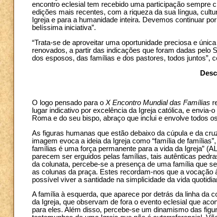
encontro eclesial tem recebido uma participação sempre c
edições mais recentes, com a riqueza da sua língua, cultur
Igreja e para a humanidade inteira. Devemos continuar po
belíssima iniciativa”.
“Trata-se de aproveitar uma oportunidade preciosa e única p
renovados, a partir das indicações que foram dadas pelo
dos esposos, das famílias e dos pastores, todos juntos”, 
Desc
O logo pensado para o
X Encontro Mundial das Famílias
re
lugar indicativo por excelência da Igreja católica, e envia-
Roma e do seu bispo, abraço que inclui e envolve todos 
As figuras humanas que estão debaixo da cúpula e da cruz
imagem evoca a ideia da Igreja como “família de famílias”
famílias é uma força permanente para a vida da Igreja” (AL
parecem ser erguidos pelas famílias, tais autênticas pedra
da colunata, percebe-se a presença de uma família que 
as colunas da praça. Estes recordam-nos que a vocação à
possível viver a santidade na simplicidade da vida quotidia
A família à esquerda, que aparece por detrás da linha da c
da Igreja, que observam de fora o evento eclesial que ac
para eles. Além disso, percebe-se um dinamismo das figur