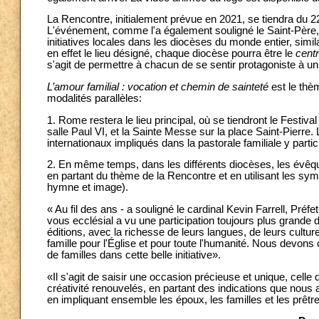
La Rencontre, initialement prévue en 2021, se tiendra du 2
L'événement, comme l'a également souligné le Saint-Père
initiatives locales dans les diocèses du monde entier, sim
en effet le lieu désigné, chaque diocèse pourra être le
cent
s'agit de permettre à chacun de se sentir protagoniste à u
L’amour familial : vocation et chemin de sainteté
est le thè
modalités parallèles:
1. Rome restera le lieu principal, où se tiendront le Festiv
salle Paul VI, et la Sainte Messe sur la place Saint-Pier
internationaux impliqués dans la pastorale familiale y partici
2. En même temps, dans les différents diocèses, les évêques 
en partant du thème de la Rencontre et en utilisant les sym
hymne et image).
« Au fil des ans - a souligné le cardinal Kevin Farrell, Préfe
vous ecclésial a vu une participation toujours plus grande d
éditions, avec la richesse de leurs langues, de leurs cultur
famille pour l'Église et pour toute l'humanité. Nous devons
de familles dans cette belle initiative».
«Il s'agit de saisir une occasion précieuse et unique, celle
créativité renouvelés, en partant des indications que nous 
en impliquant ensemble les époux, les familles et les prêt