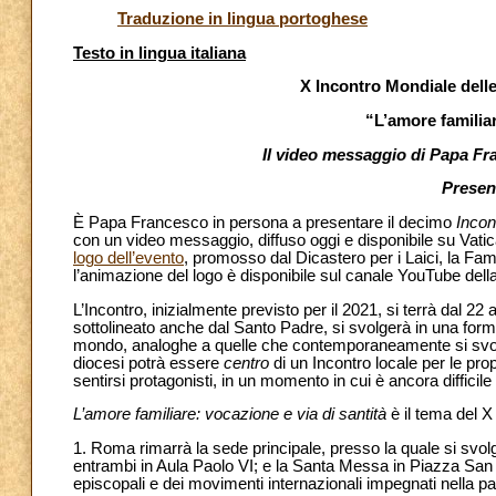
Traduzione in lingua portoghese
Testo in lingua italiana
X Incontro Mondiale delle
“L’amore familiar
Il video messaggio di Papa Fra
Present
È Papa Francesco in persona a presentare il decimo
Incon
con un video messaggio, diffuso oggi e disponibile su Vat
logo dell’evento
, promosso dal Dicastero per i Laici, la Fami
l’animazione del logo è disponibile sul canale YouTube dell
L’Incontro, inizialmente previsto per il 2021, si terrà dal 2
sottolineato anche dal Santo Padre, si svolgerà in una for
mondo, analoghe a quelle che contemporaneamente si svol
diocesi potrà essere
centro
di un Incontro locale per le prop
sentirsi protagonisti, in un momento in cui è ancora difficil
L’amore familiare: vocazione e via di santità
è il tema del X
1. Roma rimarrà la sede principale, presso la quale si svolg
entrambi in Aula Paolo VI; e la Santa Messa in Piazza San P
episcopali e dei movimenti internazionali impegnati nella pa