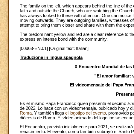
The family on the left, which appears behind the line of the 
faith and outside the Church, who are watching the Church 
has always looked to these with attention. One can notice 
moving outwards. They are outgoing families, witnesses of a
attempt to bring them closer and share with them the expe
The predominant yellow and red are a clear reference to the
express an intense bond with the community.
[00963-EN.01] [Original text: Italian]
Traduzione in lingua spagnola
X Encuentro Mundial de las F
“El amor familiar:
El videomensaje del Papa Franc
Presenta
Es el mismo Papa Francisco quien presenta el décimo
Enc
de 2022. Lo hace con un videomensaje, publicado hoy y d
Roma
. Y también llega
el logotipo del evento
, promovido po
diócesis de Roma. El vídeo animado del logotipo se encue
El Encuentro, previsto inicialmente para 2021, se realizar
renacimiento. El evento, como también subrayó el Santo P