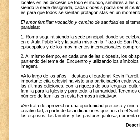
locales en las diócesis de todo el mundo, similares a la
siendo la sede designada, cada diócesis podrá ser el
cent
es para que todos se sientan protagonistas en un momento e
El amor familiar: vocación y camino de santidad
es el tema
paralelas:
1. Roma seguirá siendo la sede principal, donde se celebra
en el Aula Pablo VI; y la santa misa en la Plaza de San Ped
episcopales y de los movimientos internacionales comprome
2. Al mismo tiempo, en cada una de las diócesis, los obispos
partiendo del tema del Encuentro y utilizando los símbolos
imagen).
«A lo largo de los años – destaca el cardenal Kevin Farrell,
importante cita eclesial ha visto una participación cada v
las últimas ediciones, con la riqueza de sus lenguas, cultu
familia para la Iglesia y para toda la humanidad. Tenemos
número de familias en esta hermosa iniciativa».
«Se trata de aprovechar una oportunidad preciosa y única p
creatividad, a partir de las indicaciones que nos da el San
los esposos, las familias y los pastores juntos», comenta 
Descri