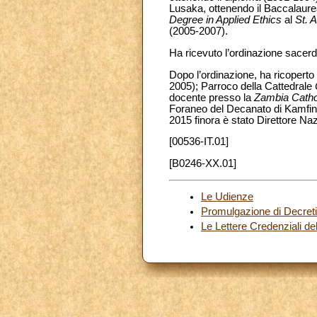
Lusaka, ottenendo il Baccalaure
Degree in Applied Ethics
al
St. 
(2005-2007).
Ha ricevuto l’ordinazione sacerdo
Dopo l’ordinazione, ha ricoperto 
2005); Parroco della Cattedrale
docente presso la
Zambia Catho
Foraneo del Decanato di Kamfins
2015 finora è stato Direttore Na
[00536-IT.01]
[B0246-XX.01]
Le Udienze
Promulgazione di Decreti
Le Lettere Credenziali d