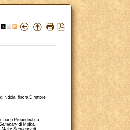
i Ndola, finora Direttore
eminario Propedeutico
 Seminary
di Mpika,
s Major Seminary
di