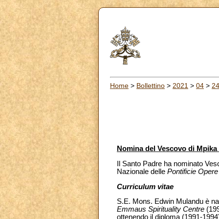
Home
>
Bollettino
>
2021
>
04
>
2
Nomina del Vescovo di Mpika
Il Santo Padre ha nominato Vesco
Nazionale delle
Pontificie Opere
Curriculum vitae
S.E. Mons. Edwin Mulandu è nato 
Emmaus Spirituality Centre
(199
ottenendo il diploma (1991-1994)