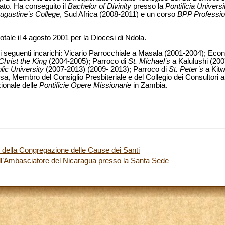
ato. Ha conseguito il
Bachelor of Divinity
presso la
Pontificia Univers
Augustine’s College
,
Sud Africa (2008-2011) e un corso
BPP Professio
tale il 4 agosto 2001 per la Diocesi di Ndola.
i seguenti incarichi: Vicario Parrocchiale a
Masala (2001-2004); Eco
Christ the King
(2004-2005); Parroco di
St. Michael’s
a Kalulushi (20
lic University
(2007-2013)
(2009- 2013); Parroco di
St. Peter’s
a Kitw
a, Membro del Consiglio Presbiteriale e del Collegio dei Consultori 
zionale delle
Pontificie Opere Missionarie
in Zambia.
 della Congregazione delle Cause dei Santi
ell’Ambasciatore del Nicaragua presso la Santa Sede