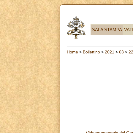
SALA STAMPA
VAT
Home
>
Bollettino
>
2021
>
03
>
2
Videomessaggio del Card