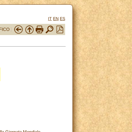
IT
EN
ES
FICO
lla Giornata Mondiale