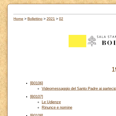
Home
>
Bollettino
>
2021
>
02
1
[B0106]
Videomessaggio del Santo Padre ai partecip
[B0107]
Le Udienze
Rinunce e nomine
[B0108]