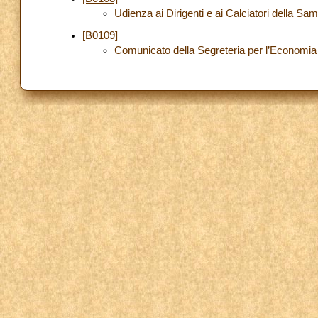
Udienza ai Dirigenti e ai Calciatori della Sa
[B0109]
Comunicato della Segreteria per l’Economia