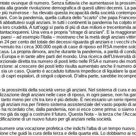
ntate ovunque di numero. Senza tuttavia che aumentasse la prossimit
 alla grande rivoluzione demografica di questi ultimi decenni. La
ime più numerose - ha rilevato questa incapacità della società contempo
ani. Con la pandemia, quella cultura dello “scarto” che papa Francesc
bbattutesi sugli anziani. In tutti i continenti la pandemia ha colpito in
 loro crudeltà. A tutt’oggi si parla di più di due milioni e trecentomila a
ttantacinquenni. Una vera e propria “strage di anziani”. E la maggiora
cuni paesi – ad esempio l’Italia – mostrano che la metà degli anziani vit
 un 24 per cento del totale dei decessi riguarda gli anziani e i vecchi 
enuto tra i circa 300.000 ospiti di case di riposo ed RSA mentre solo i
casa. La propria dimora, anche durante la pandemia, a parità di condizi
in Europa e in tante altre parti del mondo. Una ricerca dell’Università d
rzionale diretta tra numero di posti letto nelle RSA e numero dei mort
ione: al crescere dei posti letto risulta aumentato anche il numero del
ia un caso. Quanto è accaduto tuttavia impedisce di liquidare la ques
di capri espiatori, di singoli colpevoli. D’altra parte, sarebbe incompre
la prossimità della società verso gli anziani. Nel sistema di cura e as
alizzazione degli anziani nelle case di riposo, in ogni paese, non ha 
a, tanto meno per chi tra loro è più debole. È necessario un serio rip
gli anziani ma per l’intero sistema assistenziale del vasto popolo di a
 ha ricordato che, dalla pandemia, non si esce come prima: o siamo m
o già da oggi a costruire il futuro. Questa Nota – la terza che l’Ac
dificazione di un nuovo futuro per gli anziani nella società.
ssumere una vocazione profetica che indichi l’alba di un tempo nuov
ne che guidi la cura della terza e della quarta età. Lo dobbiamo ai nost