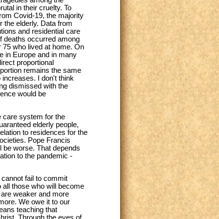
 tragedies among the
tal in their cruelty. To
from Covid-19, the majority
r the elderly. Data from
tions and residential care
 of deaths occurred among
er 75 who lived at home. On
ce in Europe and in many
irect proportional
oportion remains the same
increases. I don't think
ing dismissed with the
ilence would be
e care system for the
guaranteed elderly people,
elation to residences for the
societies. Pope Francis
ll be worse. That depends
lation to the pandemic -
 cannot fail to commit
to all those who will become
ho are weaker and more
o more. We owe it to our
means teaching that
hrist. Through the eyes of