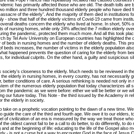
ure that Pope Francis has repeatedly recalled has caused countless
andemic has primarily affected those who are old. The death tolls are bru
 two million and three hundred thousand elderly people who have died 
sacre of the elderly". And the majority of them died in institutions fo
y - show that half of the elderly victims of Covid-19 came from institu
 overall deaths concern the elderly who lived at home. In short, 50%
s of nursing homes, while only 24% affected the 7 million elderly ov
uring the pandemic, protected them much more. And all this took pla
arch by Tel Aviv University on European countries has highlighted the d
 of beds in nursing homes and the number of elderly deaths. This pr
f beds increases, the number of victims in the elderly population also 
hat happened prevents the question of caring for the elderly from be
 for individual culprits. On the other hand, a guilty and suspicious s
ink society's closeness to the elderly. Much needs to be reviewed in th
 of the elderly in nursing homes, in every country, has not necessarily 
better conditions of care. A serious rethinking is needed not only in r
system of the numerous elderly population that today characterizes all 
rom the pandemic as we were before: either we will be better or we wi
ing our future today. This Note - the third issued by the Academy in re
r the elderly in society.
 to take on a prophetic vocation pointing to the dawn of a new time. We
o guide the care of the third and fourth age. We owe it to our elders, 
vel of civilization of an era is measured by the way we treat those w
f the oldest cannot fail to be a call to do better, to do differently, to d
and at the beginning of life: educating to the life of the Gospel also 
rly - is not a curse but a way to encounter God in the face of Jesus C