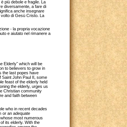
è più debole e fragile. La
e diversamente, a fare di
 significa anche insegnare
volto di Gesù Cristo. La
zione - la propria vocazione
nuto e aiutato nel rimanere a
e Elderly" which will be
on to believers to grow in
s the last popes have
f Saint John Paul II, some
 feast of the elderly held
ning the elderly, urges us
 the Christian community
re and faith between
ople who in recent decades
m or an adequate
 – whose most numerous
f its elderly. With the