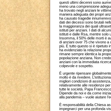
questi ultimi decenni sono aume
meno una comprensione adeguata
ha trovato negli anziani le vitt
maniera adeguata dei propri anzi
ha causato tragedie innumerevoli a
dati dei decessi sono brutali nella
la maggioranza dei quali ultrase
istituti per anziani. I dati di al
istituti e dalle Rsa, mentre solo
Insomma, il 50% delle morti è avv
di anziani over 75 che vivono a 
più. E tutto questo si è ripetuto 
ha evidenziato la relazione propo
rimane sempre identica la proporz
popolazione anziana. Non credo s
anziani con la immediata ricerca 
colpevole e sospetto.
È urgente ripensare globalmente 
molto è da rivedere. L’istituzion
migliori condizioni di assistenz
relativamente alle residenze per 
tutte le società. Papa Francesco
Dipende da noi e da come iniziam
alla pandemia – vuole aiutare l’e
È responsabilità della Chiesa a
impegnarci per una profonda visio