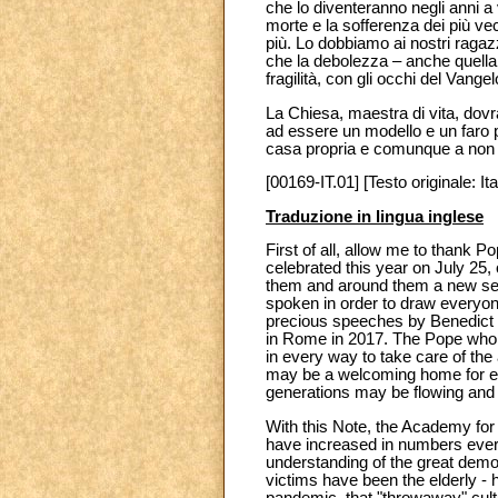
che lo diventeranno negli anni a 
morte e la sofferenza dei più v
più. Lo dobbiamo ai nostri ragazz
che la debolezza – anche quella 
fragilità, con gli occhi del Van
La Chiesa, maestra di vita, dovr
ad essere un modello e un faro pe
casa propria e comunque a non
[00169-IT.01] [Testo originale: Ita
Traduzione in lingua inglese
First of all, allow me to thank P
celebrated this year on July 25, 
them and around them a new sens
spoken in order to draw everyone’s
precious speeches by Benedict X
in Rome in 2017. The Pope who n
in every way to take care of the
may be a welcoming home for eve
generations may be flowing and 
With this Note, the Academy for 
have increased in numbers ever
understanding of the great dem
victims have been the elderly - h