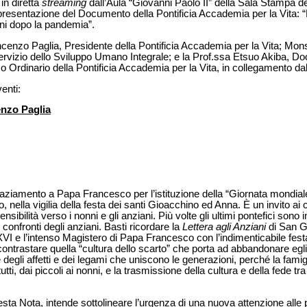
in diretta
streaming
dall’Aula “Giovanni Paolo II” della Sala Stampa d
esentazione del Documento della Pontificia Accademia per la Vita: “L
ani dopo la pandemia”.
ncenzo Paglia, Presidente della Pontificia Accademia per la Vita; Mon
Servizio dello Sviluppo Umano Integrale; e la Prof.ssa Etsuo Akiba, Doc
rdinario della Pontificia Accademia per la Vita, in collegamento dal
venti:
enzo Paglia
raziamento a Papa Francesco per l’istituzione della “Giornata mondiale
io, nella vigilia della festa dei santi Gioacchino ed Anna. È un invito a
nsibilità verso i nonni e gli anziani. Più volte gli ultimi pontefici sono
 confronti degli anziani. Basti ricordare la
Lettera agli Anziani
di San Gi
 XVI e l’intenso Magistero di Papa Francesco con l’indimenticabile fes
ontrastare quella “cultura dello scarto” che porta ad abbandonare egli
degli affetti e dei legami che uniscono le generazioni, perché la famig
ti, dai piccoli ai nonni, e la trasmissione della cultura e della fede tra
sta Nota, intende sottolineare l’urgenza di una nuova attenzione alle