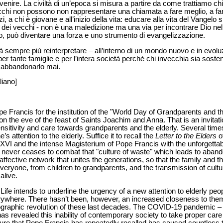
venire. La civiltà di un’epoca si misura a partire da come trattiamo chi 
ecchi non possono non rappresentare una chiamata a fare meglio, a far
i, a chi è giovane e all’inizio della vita: educare alla vita del Vangelo
dei vecchi - non è una maledizione ma una via per incontrare Dio nel 
gelo, può diventare una forza e uno strumento di evangelizzazione.
à sempre più reinterpretare – all’interno di un mondo nuovo e in evolu
r tante famiglie e per l’intera società perché chi invecchia sia soste
 abbandonarlo mai.
liano]
ope Francis for the institution of the "World Day of Grandparents and th
on the eve of the feast of Saints Joachim and Anna. That is an invitati
itivity and care towards grandparents and the elderly. Several time
 attention to the elderly. Suffice it to recall the
Letter to the Elders
o
VI and the intense Magisterium of Pope Francis with the unforgettable
ever ceases to combat that "culture of waste" which leads to abando
 affective network that unites the generations, so that the family and
ryone, from children to grandparents, and the transmission of cultu
alive.
Life intends to underline the urgency of a new attention to elderly pe
ywhere. There hasn’t been, however, an increased closeness to the
ographic revolution of these last decades. The COVID-19 pandemic
as revealed this inability of contemporary society to take proper care o