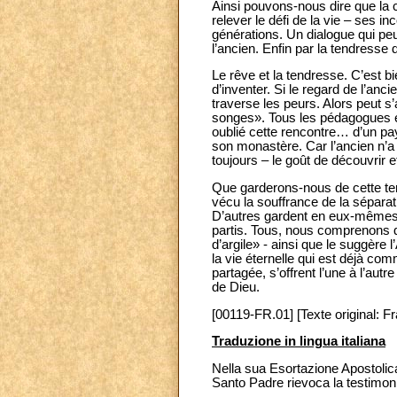
Ainsi pouvons-nous dire que la c
relever le défi de la vie – ses i
générations. Un dialogue qui peut 
l’ancien. Enfin par la tendresse 
Le rêve et la tendresse. C’est bi
d’inventer. Si le regard de l’anc
traverse les peurs. Alors peut s
songes». Tous les pédagogues et
oublié cette rencontre… d’un pay
son monastère. Car l’ancien n’a q
toujours – le goût de découvrir et
Que garderons-nous de cette ter
vécu la souffrance de la séparati
D’autres gardent en eux-mêmes, d
partis. Tous, nous comprenons qu
d’argile» - ainsi que le suggère l
la vie éternelle qui est déjà co
partagée, s’offrent l’une à l’au
de Dieu.
[00119-FR.01] [Texte original: F
Traduzione in lingua italiana
Nella sua Esortazione Apostolica 
Santo Padre rievoca la testimon