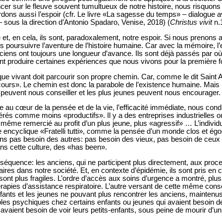
cer sur le fleuve souvent tumultueux de notre histoire, nous risquons
dons aussi l’espoir (cfr. Le livre «La sagesse du temps» – dialogue 
– sous la direction d’Antonio Spadaro, Venise, 2018) (
Christus vivit
n.
t, en cela, ils sont, paradoxalement, notre espoir. Si nous prenons a
poursuivre l’aventure de l’histoire humaine. Car avec la mémoire, l’e
ciens ont toujours une longueur d’avance. Ils sont déjà passés par où
t produire certaines expériences que nous vivons pour la première f
que vivant doit parcourir son propre chemin. Car, comme le dit Saint 
arcours». Le chemin est donc la parabole de l’existence humaine. Ma
 peuvent nous conseiller et les plus jeunes peuvent nous encourager.
ce au cœur de la pensée et de la vie, l’efficacité immédiate, nous cond
rés comme moins «productifs». Il y a des entreprises industrielles 
 même remercié au profit d’un plus jeune, plus «agressif» … L’individ
encyclique «Fratelli tutti», comme la pensée d’un monde clos et égoc
ons pas besoin des autres: pas besoin des vieux, pas besoin de ceux
dans cette culture, des «has been».
nséquence: les anciens, qui ne participent plus directement, aux pro
aires dans notre société. Et, en contexte d’épidémie, ils sont pris en 
ont plus fragiles. L’ordre d’accès aux soins d’urgence a montré, plus d
rapies d’assistance respiratoire. L’autre versant de cette même cons
enfants et les jeunes ne pouvant plus rencontrer les anciens, maintenus
bles psychiques chez certains enfants ou jeunes qui avaient besoin de
aient besoin de voir leurs petits-enfants, sous peine de mourir d’un a