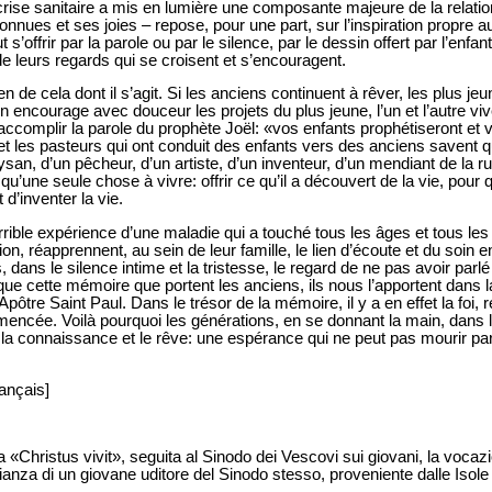
rise sanitaire a mis en lumière une composante majeure de la relatio
nconnues et ses joies – repose, pour une part, sur l’inspiration propre a
s’offrir par la parole ou par le silence, par le dessin offert par l’enfant
de leurs regards qui se croisent et s’encouragent.
en de cela dont il s’agit. Si les anciens continuent à rêver, les plus j
ien encourage avec douceur les projets du plus jeune, l’un et l’autre v
’accomplir la parole du prophète Joël: «vos enfants prophétiseront et v
 les pasteurs qui ont conduit des enfants vers des anciens savent qu
san, d’un pêcheur, d’un artiste, d’un inventeur, d’un mendiant de la ru
u’une seule chose à vivre: offrir ce qu’il a découvert de la vie, pour q
 d’inventer la vie.
rible expérience d’une maladie qui a touché tous les âges et tous les
on, réapprennent, au sein de leur famille, le lien d’écoute et du soin e
ans le silence intime et la tristesse, le regard de ne pas avoir parl
e cette mémoire que portent les anciens, ils nous l’apportent dans la
’Apôtre Saint Paul. Dans le trésor de la mémoire, il y a en effet la foi, 
mmencée. Voilà pourquoi les générations, en se donnant la main, dans le
tre la connaissance et le rêve: une espérance qui ne peut pas mourir p
rançais]
«Christus vivit», seguita al Sinodo dei Vescovi sui giovani, la vocazio
ianza di un giovane uditore del Sinodo stesso, proveniente dalle Isol