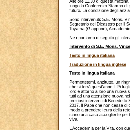
Alle ore 11.30 di questa mattina, 
luogo la Conferenza Stampa di pr
futuro. La condizione degli anzi
Sono intervenuti: S.E. Mons. Vi
Segretario del Dicastero per il 
Toyama (Giappone), Accademico O
Ne riportiamo di seguito gli inter
Intervento di S.E. Mons. Vinc
Testo in lingua italiana
Traduzione in lingua inglese
Testo in lingua italiana
Permettetemi, anzitutto, un ring
che si terrà quest’anno il 25 lugl
loro e attorno a loro una nuova se
tutti ad una attenzione nuova nei
preziosi interventi di Benedetto
2017. Il Papa che non cessa di c
modo a prenderci cura della rete 
siano una casa accogliente per tut
viva.
L’Accademia per la Vita, con que