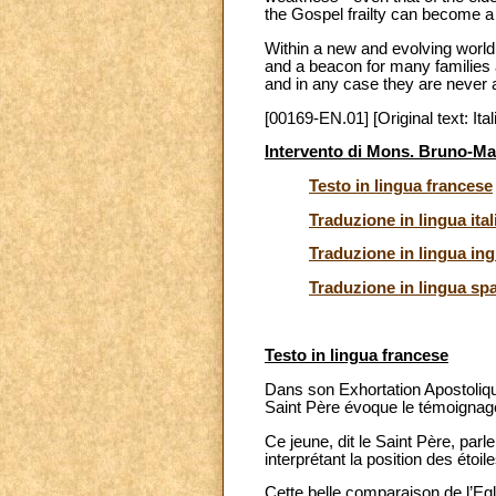
the Gospel frailty can become a 
Within a new and evolving world, 
and a beacon for many families 
and in any case they are never
[00169-EN.01] [Original text: Ital
Intervento di Mons. Bruno-Ma
Testo in lingua francese
Traduzione in lingua ital
Traduzione in lingua ing
Traduzione in lingua sp
Testo in lingua francese
Dans son Exhortation Apostolique
Saint Père évoque le témoignag
Ce jeune, dit le Saint Père, parl
interprétant la position des étoi
Cette belle comparaison de l’Eg