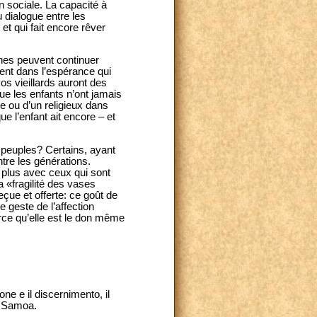
n sociale. La capacité à
u dialogue entre les
 et qui fait encore rêver
eunes peuvent continuer
ivent dans l’espérance qui
os vieillards auront des
e les enfants n’ont jamais
e ou d’un religieux dans
ue l’enfant ait encore – et
 peuples? Certains, ayant
ntre les générations.
é plus avec ceux qui sont
 «fragilité des vases
reçue et offerte: ce goût de
 geste de l’affection
arce qu’elle est le don même
ne e il discernimento, il
e Samoa.