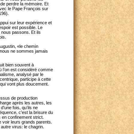
 de perdre la mémoire. Et
avec le Pape François sur
196).
ppui sur leur expérience et
spoir est possible. Le
 nous passons. Et ils
ois.
Augustin, «le chemin
is nous ne sommes jamais
uit bien souvent à
où l’on est considéré comme
ualisme, analysé par le
entrique, participe à cette
 qui vont plus doucement.
cessus de production
charge après les autres, les
’une fois, qu’ils ne
équence, c’est la brisure du
 en confinement strict.
 voir leurs grands parents.
utre virus: le chagrin.