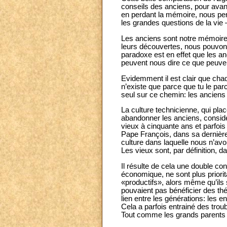
conseils des anciens, pour avan
en perdant la mémoire, nous per
les grandes questions de la vie 
Les anciens sont notre mémoire e
leurs découvertes, nous pouvons 
paradoxe est en effet que les an
peuvent nous dire ce que peuven
Evidemment il est clair que cha
n’existe que parce que tu le p
seul sur ce chemin: les anciens
La culture technicienne, qui pla
abandonner les anciens, considé
vieux à cinquante ans et parfois
Pape François, dans sa dernière 
culture dans laquelle nous n’av
Les vieux sont, par définition, 
Il résulte de cela une double co
économique, ne sont plus priorit
«productifs», alors même qu’ils s
pouvaient pas bénéficier des thé
lien entre les générations: les 
Cela a parfois entrainé des trou
Tout comme les grands parents av