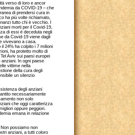
à verso di loro e ancor
 pandemia da COVID-19 – che
ranea di prendersi cura in
o ha più volte richiamato,
nanzi tutto chi è vecchio. I
nziani morti per il Covid-19,
nza di essi è deceduta negli
time da Covid-19 viene dagli
che vivevano a casa.
l 24% ha colpito i 7 milioni
oni, ha protetto molto di
i Tel Aviv sui paesi europei
i anziani. In ogni paese
le vittime nella
tione della cura degli
nsibile un silenzio
sistenza degli anziani
garantito necessariamente
ensamento non solo
nziani che oggi caratterizza
igliori oppure peggiori.
cademia emana in relazione
o. Non possiamo non
ri anziani, a tutti coloro