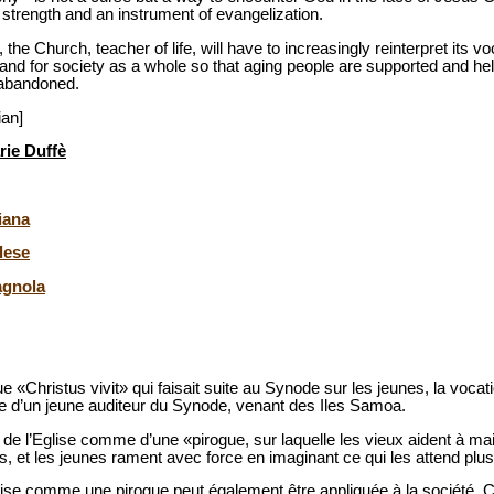
strength and an instrument of evangelization.
the Church, teacher of life, will have to increasingly reinterpret its v
and for society as a whole so that aging people are supported and hel
 abandoned.
ian]
rie Duffè
iana
lese
agnola
 «Christus vivit» qui faisait suite au Synode sur les jeunes, la vocati
e d’un jeune auditeur du Synode, venant des Iles Samoa.
e de l’Eglise comme d’une «pirogue, sur laquelle les vieux aident à main
les, et les jeunes rament avec force en imaginant ce qui les attend plus 
lise comme une pirogue peut également être appliquée à la société. C