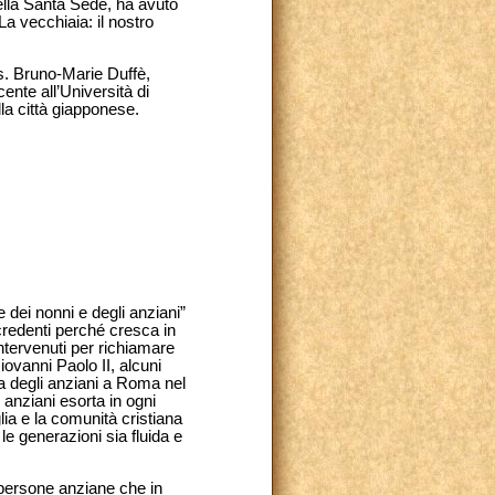
ella Santa Sede, ha avuto
a vecchiaia: il nostro
s. Bruno-Marie Duffè,
ente all’Università di
la città giapponese.
 dei nonni e degli anziani”
i credenti perché cresca in
 intervenuti per richiamare
ovanni Paolo II, alcuni
ta degli anziani a Roma nel
 anziani esorta in ogni
lia e la comunità cristiana
 le generazioni sia fluida e
 persone anziane che in