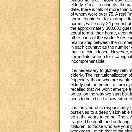
pandemic, that "throwaway" cult
elderly. On all continents, the p
date, there is talk of more than
of whom were over 75. A real "mas
some countries - for example Ital
homes, while only 24 percent of
the approximately 300,000 guest
equal terms, their home, even d
other parts of the world. A rese
relationship between the number
in each country: as the number o
that's a coincidence. However, w
immediate search for scapegoats,
incomprehensible.
It is necessary to globally reth
elderly. The institutionalization
especially those who are weaker, 
elderly but for the entire care 
recalled that we won’t emerge f
on us, on the way we start build
aims to help build a new future fo
It is the Church’s responsibility
ourselves to a deep vision able t
so in the years to come. The le
fragile. The death and suffering o
children, to those who are young 
weakness - even that of the elde