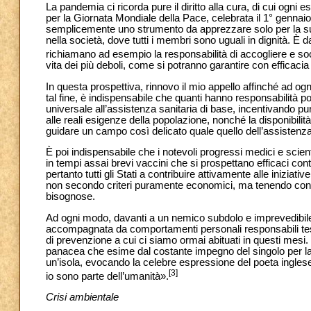
La pandemia ci ricorda pure il diritto alla cura, di cui og
per la Giornata Mondiale della Pace, celebrata il 1° gennai
semplicemente uno strumento da apprezzare solo per la sua u
nella società, dove tutti i membri sono uguali in dignità. È d
richiamano ad esempio la responsabilità di accogliere e socco
vita dei più deboli, come si potranno garantire con efficacia tutt
In questa prospettiva, rinnovo il mio appello affinché ad og
tal fine, è indispensabile che quanti hanno responsabilità po
universale all’assistenza sanitaria di base, incentivando pure
alle reali esigenze della popolazione, nonché la disponibilità 
guidare un campo così delicato quale quello dell’assistenza 
È poi indispensabile che i notevoli progressi medici e scient
in tempi assai brevi vaccini che si prospettano efficaci cont
pertanto tutti gli Stati a contribuire attivamente alle iniziat
non secondo criteri puramente economici, ma tenendo conto d
bisognose.
Ad ogni modo, davanti a un nemico subdolo e imprevedibile 
accompagnata da comportamenti personali responsabili tesi a
di prevenzione a cui ci siamo ormai abituati in questi mesi.
panacea che esime dal costante impegno del singolo per la
un’isola, evocando la celebre espressione del poeta ingle
[3]
io sono parte dell’umanità».
Crisi ambientale