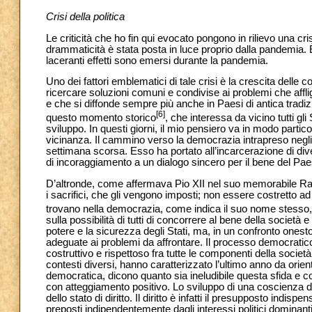
Crisi della politica
Le criticità che ho fin qui evocato pongono in rilievo una cri
drammaticità è stata posta in luce proprio dalla pandemia. È
laceranti effetti sono emersi durante la pandemia.
Uno dei fattori emblematici di tale crisi è la crescita delle co
ricercare soluzioni comuni e condivise ai problemi che affl
e che si diffonde sempre più anche in Paesi di antica tradi
[6]
questo momento storico
, che interessa da vicino tutti gl
sviluppo. In questi giorni, il mio pensiero va in modo partic
vicinanza. Il cammino verso la democrazia intrapreso negli u
settimana scorsa. Esso ha portato all’incarcerazione di dive
di incoraggiamento a un dialogo sincero per il bene del Pae
D’altronde, come affermava Pio XII nel suo memorabile Rad
i sacrifici, che gli vengono imposti; non essere costretto ad
trovano nella democrazia, come indica il suo nome stesso,
sulla possibilità di tutti di concorrere al bene della società
potere e la sicurezza degli Stati, ma, in un confronto ones
adeguate ai problemi da affrontare. Il processo democratico
costruttivo e rispettoso fra tutte le componenti della società
contesti diversi, hanno caratterizzato l’ultimo anno da orien
democratica, dicono quanto sia ineludibile questa sfida e c
con atteggiamento positivo. Lo sviluppo di una coscienza de
dello stato di diritto. Il diritto è infatti il presupposto indi
preposti indipendentemente dagli interessi politici dominanti