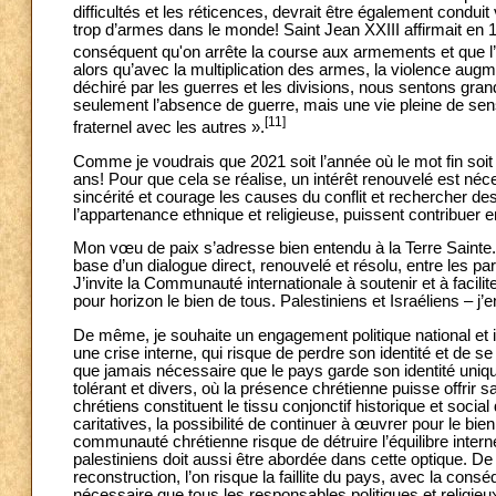
difficultés et les réticences, devrait être également condui
trop d’armes dans le monde! Saint Jean XXIII affirmait en 
conséquent qu'on arrête la course aux armements et que l’
alors qu’avec la multiplication des armes, la violence au
déchiré par les guerres et les divisions, nous sentons gran
seulement l’absence de guerre, mais une vie pleine de sens
[11]
fraternel avec les autres ».
Comme je voudrais que 2021 soit l’année où le mot fin soit 
ans! Pour que cela se réalise, un intérêt renouvelé est néc
sincérité et courage les causes du conflit et rechercher d
l’appartenance ethnique et religieuse, puissent contribuer e
Mon vœu de paix s’adresse bien entendu à la Terre Sainte. L
base d’un dialogue direct, renouvelé et résolu, entre les pa
J’invite la Communauté internationale à soutenir et à facilit
pour horizon le bien de tous. Palestiniens et Israéliens – j’
De même, je souhaite un engagement politique national et in
une crise interne, qui risque de perdre son identité et de se
que jamais nécessaire que le pays garde son identité uniqu
tolérant et divers, où la présence chrétienne puisse offrir sa
chrétiens constituent le tissu conjonctif historique et socia
caritatives, la possibilité de continuer à œuvrer pour le bien 
communauté chrétienne risque de détruire l’équilibre intern
palestiniens doit aussi être abordée dans cette optique. 
reconstruction, l’on risque la faillite du pays, avec la co
nécessaire que tous les responsables politiques et religieux