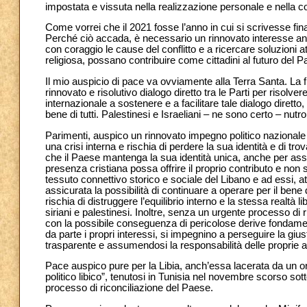
impostata e vissuta nella realizzazione personale e nella con
Come vorrei che il 2021 fosse l’anno in cui si scrivesse finalm
Perché ciò accada, è necessario un rinnovato interesse anc
con coraggio le cause del conflitto e a ricercare soluzioni a
religiosa, possano contribuire come cittadini al futuro del P
Il mio auspicio di pace va ovviamente alla Terra Santa. La f
rinnovato e risolutivo dialogo diretto tra le Parti per risolv
internazionale a sostenere e a facilitare tale dialogo diret
bene di tutti. Palestinesi e Israeliani – ne sono certo – nutr
Parimenti, auspico un rinnovato impegno politico nazionale e
una crisi interna e rischia di perdere la sua identità e di tr
che il Paese mantenga la sua identità unica, anche per assic
presenza cristiana possa offrire il proprio contributo e non s
tessuto connettivo storico e sociale del Libano e ad essi, at
assicurata la possibilità di continuare a operare per il bene
rischia di distruggere l’equilibrio interno e la stessa realtà
siriani e palestinesi. Inoltre, senza un urgente processo di 
con la possibile conseguenza di pericolose derive fondamenta
da parte i propri interessi, si impegnino a perseguire la gius
trasparente e assumendosi la responsabilità delle proprie a
Pace auspico pure per la Libia, anch’essa lacerata da un or
politico libico”, tenutosi in Tunisia nel novembre scorso sott
processo di riconciliazione del Paese.