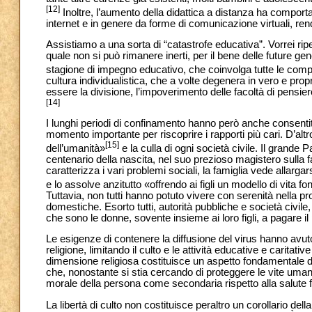
[12]
Inoltre, l’aumento della didattica a distanza ha compor
internet e in genere da forme di comunicazione virtuali, rende
Assistiamo a una sorta di “catastrofe educativa”. Vorrei ripe
quale non si può rimanere inerti, per il bene delle future ge
stagione di impegno educativo, che coinvolga tutte le comp
cultura individualistica, che a volte degenera in vero e propri
essere la divisione, l’impoverimento delle facoltà di pensi
[14]
I lunghi periodi di confinamento hanno però anche consentito 
momento importante per riscoprire i rapporti più cari. D’alt
[15]
dell’umanità»
e la culla di ogni società civile. Il grande
centenario della nascita, nel suo prezioso magistero sulla 
caratterizza i vari problemi sociali, la famiglia vede allarg
e lo assolve anzitutto «offrendo ai figli un modello di vita fon
Tuttavia, non tutti hanno potuto vivere con serenità nella 
domestiche. Esorto tutti, autorità pubbliche e società civile
che sono le donne, sovente insieme ai loro figli, a pagare il 
Le esigenze di contenere la diffusione del virus hanno avuto
religione, limitando il culto e le attività educative e caritat
dimensione religiosa costituisce un aspetto fondamentale d
che, nonostante si stia cercando di proteggere le vite umane
morale della persona come secondaria rispetto alla salute f
La libertà di culto non costituisce peraltro un corollario della