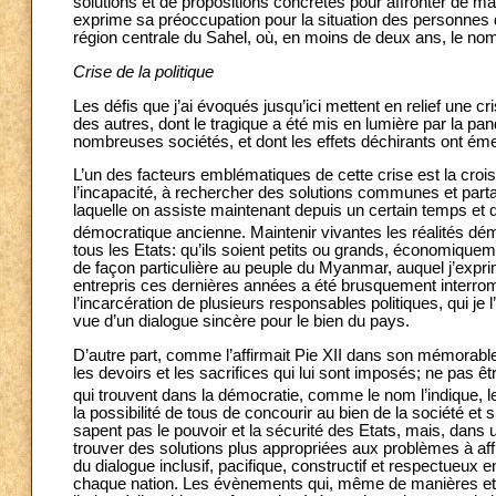
solutions et de propositions concrètes pour affronter de 
exprime sa préoccupation pour la situation des personnes 
région centrale du Sahel, où, en moins de deux ans, le no
Crise de la politique
Les défis que j’ai évoqués jusqu’ici mettent en relief une c
des autres, dont le tragique a été mis en lumière par la pan
nombreuses sociétés, et dont les effets déchirants ont ém
L’un des facteurs emblématiques de cette crise est la croiss
l’incapacité, à rechercher des solutions communes et parta
laquelle on assiste maintenant depuis un certain temps et 
démocratique ancienne. Maintenir vivantes les réalités dé
tous les Etats: qu’ils soient petits ou grands, économiq
de façon particulière au peuple du Myanmar, auquel j’expr
entrepris ces dernières années a été brusquement interromp
l’incarcération de plusieurs responsables politiques, qui 
vue d’un dialogue sincère pour le bien du pays.
D’autre part, comme l’affirmait Pie XII dans son mémorab
les devoirs et les sacrifices qui lui sont imposés; ne pas êt
qui trouvent dans la démocratie, comme le nom l’indique, l
la possibilité de tous de concourir au bien de la société et
sapent pas le pouvoir et la sécurité des Etats, mais, dans
trouver des solutions plus appropriées aux problèmes à a
du dialogue inclusif, pacifique, constructif et respectueux 
chaque nation. Les évènements qui, même de manières et d