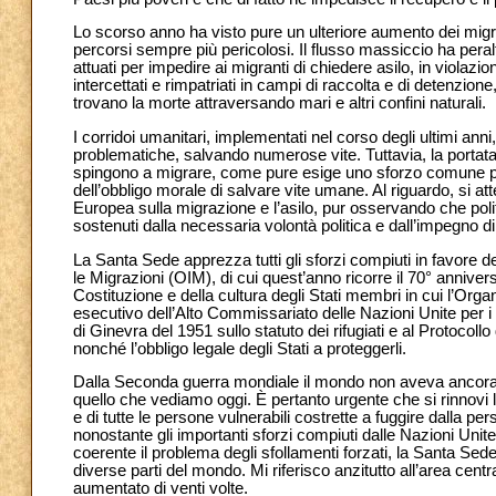
Lo scorso anno ha visto pure un ulteriore aumento dei migran
percorsi sempre più pericolosi. Il flusso massiccio ha peral
attuati per impedire ai migranti di chiedere asilo, in violazi
intercettati e rimpatriati in campi di raccolta e di detenzion
trovano la morte attraversando mari e altri confini naturali.
I corridoi umanitari, implementati nel corso degli ultimi an
problematiche, salvando numerose vite. Tuttavia, la portata
spingono a migrare, come pure esige uno sforzo comune per
dell’obbligo morale di salvare vite umane. Al riguardo, si 
Europea sulla migrazione e l’asilo, pur osservando che po
sostenuti dalla necessaria volontà politica e dall’impegno di 
La Santa Sede apprezza tutti gli sforzi compiuti in favore 
le Migrazioni (OIM), di cui quest’anno ricorre il 70° annivers
Costituzione e della cultura degli Stati membri in cui l’O
esecutivo dell’Alto Commissariato delle Nazioni Unite per i
di Ginevra del 1951 sullo statuto dei rifugiati e al Protocollo d
nonché l’obbligo legale degli Stati a proteggerli.
Dalla Seconda guerra mondiale il mondo non aveva ancora 
quello che vediamo oggi. È pertanto urgente che si rinnovi l’
e di tutte le persone vulnerabili costrette a fuggire dalla per
nonostante gli importanti sforzi compiuti dalle Nazioni Unit
coerente il problema degli sfollamenti forzati, la Santa Sede
diverse parti del mondo. Mi riferisco anzitutto all’area centr
aumentato di venti volte.