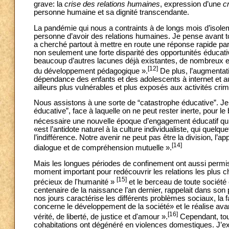
grave: la
crise des relations humaines
, expression d’une
c
personne humaine et sa dignité transcendante.
La pandémie qui nous a contraints à de longs mois d’isoleme
personne d’avoir des relations humaines. Je pense avant tou
a cherché partout à mettre en route une réponse rapide par
non seulement une forte disparité des opportunités éducat
beaucoup d’autres lacunes déjà existantes, de nombreux en
[12]
du développement pédagogique ».
De plus, l’augmentat
dépendance des enfants et des adolescents à internet et a
ailleurs plus vulnérables et plus exposés aux activités cri
Nous assistons à une sorte de “catastrophe éducative”. Je 
éducative”, face à laquelle on ne peut rester inerte, pour le
nécessaire une nouvelle époque d’engagement éducatif qui
«est l’antidote naturel à la culture individualiste, qui quelq
l’indifférence. Notre avenir ne peut pas être la division, l
[14]
dialogue et de compréhension mutuelle ».
Mais les longues périodes de confinement ont aussi permis 
moment important pour redécouvrir les relations les plus chè
[15]
précieux de l'humanité »
et le berceau de toute société 
centenaire de la naissance l’an dernier, rappelait dans son
nos jours caractérise les différents problèmes sociaux, la fam
concerne le développement de la société» et le réalise avan
[16]
vérité, de liberté, de justice et d'amour ».
Cependant, tous
cohabitations ont dégénéré en violences domestiques. J’exho