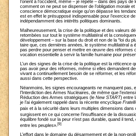
l’orient à l’occident, même – je répète – dans des pays de l
comment on ne peut se dispenser de l’obligation morale et s
conscience démocratique exige qu’on dépasse les tendances 
est en effet le présupposé indispensable pour l’exercice de t
indépendamment des intérêts politiques dominants.
Malheureusement, la crise de la politique et des valeurs d
retombées sur tout le système multilatéral et la conséquen
développement – sur la base du droit et non de la “loi du pl
taire que, ces dernières années, le système multilatéral a
pas perdre pour penser et mettre en œuvre des réformes org
vocation essentielle à servir la famille humaine pour préser
L’un des signes de la crise de la politique est la réticence
pas avoir peur des réformes, même si elles demandent de
vivant a continuellement besoin de se réformer, et les réfo
aussi dans cette perspective.
Néanmoins, les signes encourageants ne manquent pas, et, p
l’Interdiction des Armes Nucléaires, de même que l’extens
Réduction des Armes stratégiques (le
New START
) entre
je l’ai également rappelé dans la récente encyclique
Fratelli
paix et à la sécurité dans leurs multiples dimensions dans
surgissent en ce qui concerne l’insuffisance de la dissuas
équilibre fondé sur la peur n’est pas durable, quand il tend, 
[9]
entre les peuples».
L’effort dans le domaine du désarmement et de la non-prolif