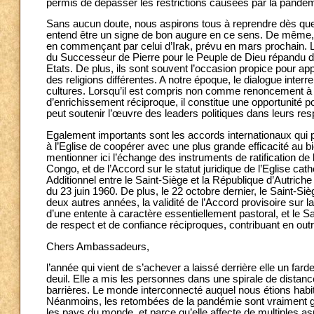
permis de dépasser les restrictions causées par la pandém
Sans aucun doute, nous aspirons tous à reprendre dès que p
entend être un signe de bon augure en ce sens. De même,
en commençant par celui d’Irak, prévu en mars prochain. Le
du Successeur de Pierre pour le Peuple de Dieu répandu d
Etats. De plus, ils sont souvent l’occasion propice pour app
des religions différentes. A notre époque, le dialogue inte
cultures. Lorsqu’il est compris non comme renoncement à
d’enrichissement réciproque, il constitue une opportunité po
peut soutenir l’œuvre des leaders politiques dans leurs res
Egalement importants sont les accords internationaux qui p
à l’Eglise de coopérer avec une plus grande efficacité au bi
mentionner ici l’échange des instruments de ratification d
Congo, et de l’Accord sur le statut juridique de l’Eglise c
Additionnel entre le Saint-Siège et la République d’Autric
du 23 juin 1960. De plus, le 22 octobre dernier, le Saint-Si
deux autres années, la validité de l’Accord provisoire sur 
d’une entente à caractère essentiellement pastoral, et le S
de respect et de confiance réciproques, contribuant en out
Chers Ambassadeurs,
l’année qui vient de s’achever a laissé derrière elle un f
deuil. Elle a mis les personnes dans une spirale de distanc
barrières. Le monde interconnecté auquel nous étions habi
Néanmoins, les retombées de la pandémie sont vraiment globa
les pays du monde, et parce qu’elle affecte de multiples as