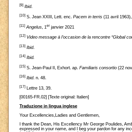
[9]
Ibid
.
[10]
S. Jean XXIII, Lett. enc.
Pacem in terris
(11 avril 1963),
[11]
er
Angelus
, 1
janvier 2021
[12]
Video message à l’occasion de la rencontre “Global co
[13]
Ibid
.
[14]
Ibid.
[15]
S. Jean-Paul II, Exhort. ap.
Familiaris consortio
(22 nov
[16]
Ibid
. n. 48.
[17]
Lettre 13, 39.
[00165-FR.02] [Texte original: Italien]
Traduzione in lingua inglese
Your Excellencies,Ladies and Gentlemen,
I thank the Dean, His Excellency Mr George Poulides, Am
expressed in your name, and I beg your pardon for any inc