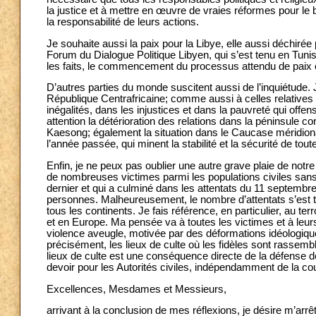
la justice et à mettre en œuvre de vraies réformes pour le
la responsabilité de leurs actions.
Je souhaite aussi la paix pour la Libye, elle aussi déchirée
Forum du Dialogue Politique Libyen, qui s’est tenu en Tun
les faits, le commencement du processus attendu de paix e
D’autres parties du monde suscitent aussi de l’inquiétude. J
République Centrafricaine; comme aussi à celles relatives 
inégalités, dans les injustices et dans la pauvreté qui off
attention la détérioration des relations dans la péninsule c
Kaesong; également la situation dans le Caucase méridional
l’année passée, qui minent la stabilité et la sécurité de toute
Enfin, je ne peux pas oublier une autre grave plaie de not
de nombreuses victimes parmi les populations civiles sans 
dernier et qui a culminé dans les attentats du 11 septembr
personnes. Malheureusement, le nombre d’attentats s’est t
tous les continents. Je fais référence, en particulier, au t
et en Europe. Ma pensée va à toutes les victimes et à leu
violence aveugle, motivée par des déformations idéologiques
précisément, les lieux de culte où les fidèles sont rassembl
lieux de culte est une conséquence directe de la défense de 
devoir pour les Autorités civiles, indépendamment de la coul
Excellences, Mesdames et Messieurs,
arrivant à la conclusion de mes réflexions, je désire m’arrêt