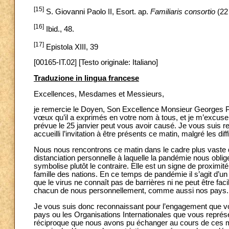
[15]
S. Giovanni Paolo II, Esort. ap.
Familiaris consortio
(22
[16]
Ibid., 48.
[17]
Epistola XIII, 39
[00165-IT.02] [Testo originale: Italiano]
Traduzione in lingua francese
Excellences, Mesdames et Messieurs,
je remercie le Doyen, Son Excellence Monsieur Georges Po
vœux qu’il a exprimés en votre nom à tous, et je m’excuse 
prévue le 25 janvier peut vous avoir causé. Je vous suis r
accueilli l’invitation à être présents ce matin, malgré les dif
Nous nous rencontrons ce matin dans le cadre plus vaste de
distanciation personnelle à laquelle la pandémie nous oblig
symbolise plutôt le contraire. Elle est un signe de proximité
famille des nations. En ce temps de pandémie il s’agit d’un
que le virus ne connaît pas de barrières ni ne peut être faci
chacun de nous personnellement, comme aussi nos pays.
Je vous suis donc reconnaissant pour l’engagement que vou
pays ou les Organisations Internationales que vous représ
réciproque que nous avons pu échanger au cours de ces mois