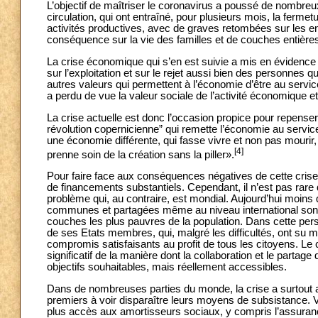
L’objectif de maîtriser le coronavirus a poussé de nombreu
circulation, qui ont entraîné, pour plusieurs mois, la fer
activités productives, avec de graves retombées sur les ent
conséquence sur la vie des familles et de couches entières d
La crise économique qui s’en est suivie a mis en évidence
sur l’exploitation et sur le rejet aussi bien des personnes q
autres valeurs qui permettent à l’économie d’être au service
a perdu de vue la valeur sociale de l’activité économique et
La crise actuelle est donc l’occasion propice pour repenser 
révolution copernicienne” qui remette l’économie au servic
une économie différente, qui fasse vivre et non pas mourir,
[4]
prenne soin de la création sans la piller».
Pour faire face aux conséquences négatives de cette crise, 
de financements substantiels. Cependant, il n’est pas rare 
problème qui, au contraire, est mondial. Aujourd’hui moins q
communes et partagées même au niveau international sont n
couches les plus pauvres de la population. Dans cette per
de ses Etats membres, qui, malgré les difficultés, ont su m
compromis satisfaisants au profit de tous les citoyens. Le 
significatif de la manière dont la collaboration et le parta
objectifs souhaitables, mais réellement accessibles.
Dans de nombreuses parties du monde, la crise a surtout aff
premiers à voir disparaître leurs moyens de subsistance. 
plus accès aux amortisseurs sociaux, y compris l’assurance