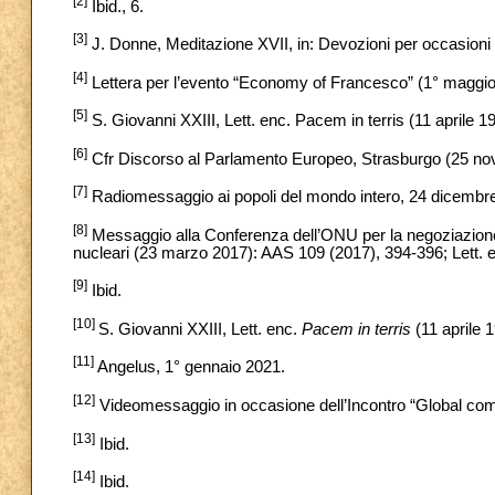
[2]
Ibid., 6.
[3]
J. Donne, Meditazione XVII, in: Devozioni per occasioni
[4]
Lettera per l’evento “Economy of Francesco” (1° maggio
[5]
S. Giovanni XXIII, Lett. enc. Pacem in terris (11 aprile 19
[6]
Cfr Discorso al Parlamento Europeo, Strasburgo (25 n
[7]
Radiomessaggio ai popoli del mondo intero, 24 dicembr
[8]
Messaggio alla Conferenza dell’ONU per la negoziazione 
nucleari (23 marzo 2017): AAS 109 (2017), 394-396; Lett. enc.
[9]
Ibid.
[10]
S. Giovanni XXIII, Lett. enc.
Pacem in terris
(11 aprile 1
[11]
Angelus, 1° gennaio 2021.
[12]
Videomessaggio in occasione dell’Incontro “Global comp
[13]
Ibid.
[14]
Ibid.