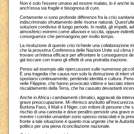
Non è solo l’essere umano ad essere malato, lo è anche la
anch’essa sia fragile e bisognosa di cure.
Certamente vi sono profonde differenze fra la crisi sanitar
indiscriminato sfruttamento delle risorse naturali. Quest’
soluzioni condivise di lungo periodo. In realtà, gli impatti, 
atmosferici estremi come alluvioni e siccità, oppure indirett
conseguenze che permangono per molto tempo.
La risoluzione di queste crisi richiede una collaborazione 
che la prossima Conferenza delle Nazioni Unite sul clima
trovare un’intesa efficace per affrontare le conseguenze d
già toccare con mano gli effetti di una protratta inazione.
Penso ad esempio alle ripercussioni sulle numerose piccol
È una tragedia che causa non solo la distruzione di interi vi
spostarsi continuamente, perdendo identità e cultura. Penso
nelle Filippine, che hanno provocato vittime e lasciato inte
riscaldamento della Terra, che ha causato devastanti incendi 
Anche in Africa i cambiamenti climatici, aggravati da inter
grave preoccupazione. Mi riferisco anzitutto all’insicurezza
Burkina Faso, il Mali e il Niger, con milioni di persone che
rischio di una carestia e dove peraltro persiste una grave 
mentre i corridoi umanitari sono spesso ostacolati e la pres
fronte a tale situazione è quanto mai urgente che le Autor
politico per una piena riconciliazione nazionale.