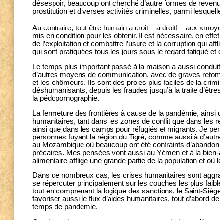
désespoir, beaucoup ont cherché d’autre formes de revenu, e
prostitution et diverses activités criminelles, parmi lesquel
Au contraire, tout être humain a droit – a droit! – aux «m
mis en condition pour les obtenir. Il est nécessaire, en effe
de l’exploitation et combattre l’usure et la corruption qui 
qui sont pratiquées tous les jours sous le regard fatigué et
Le temps plus important passé à la maison a aussi conduit 
d’autres moyens de communication, avec de graves retomb
et les chômeurs. Ils sont des proies plus faciles de la crimi
déshumanisants, depuis les fraudes jusqu’à la traite d’êtres h
la pédopornographie.
La fermeture des frontières à cause de la pandémie, ainsi
humanitaires, tant dans les zones de conflit que dans les 
ainsi que dans les camps pour réfugiés et migrants. Je pen
personnes fuyant la région du Tigré, comme aussi à d’autr
au Mozambique où beaucoup ont été contraints d’abandonner
précaires. Mes pensées vont aussi au Yémen et à la bien-ai
alimentaire afflige une grande partie de la population et où 
Dans de nombreux cas, les crises humanitaires sont aggrav
se répercuter principalement sur les couches les plus faible
tout en comprenant la logique des sanctions, le Saint-Siège 
favoriser aussi le flux d’aides humanitaires, tout d’abord
temps de pandémie.