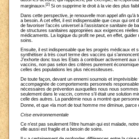
[2]
marginaux».
Si on supprime le droit à la vie des plus fai
Dans cette perspective, je renouvelle mon appel afin qu’à t
a besoin. A cet effet, il est indispensable que ceux qui ont
de favoriser l’accès universel à l’assistance sanitaire de
de structures sanitaires appropriées aux exigences réelles d
médicaments. La logique du profit ne peut, en effet, guider 
soins.
Ensuite, il est indispensable que les progrès médicaux et sc
synthétiser à très court terme des vaccins qui s’annoncent e
J’exhorte donc tous les Etats à contribuer activement aux in
vaccins, non pas selon des critères purement économique
celles des populations les plus nécessiteuses.
De toute façon, devant un ennemi sournois et imprévisible te
accompagnée de comportements personnels responsables vis
nécessaires de prévention auxquelles nous nous sommes dés
seulement dans le vaccin, comme s’il était une solution m
celle des autres. La pandémie nous a montré que personne 
Donne, et que «la mort de tout homme me diminue, parce q
Crise environnementale
Ce n’est pas seulement l’être humain qui est malade, notr
elle aussi est fragile et a besoin de soins.
Il y a certainement de profondes différences entre la crise