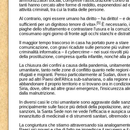
ammortizzatori sociali, comprese l’assicurazione contro la 
tanti hanno cercato altre forme di reddito, esponendosi ad es
attività criminali, tra cui la tratta delle persone.
Al contrario, ogni essere umano ha diritto – ha diritto! – e
[5]
sufficienti per un dignitoso tenore di vita».
È necessario, in
piaghe dello sfruttamento e contrastare l’usura e la corruzio
consumano ogni giorno di fronte agli occhi stanchi e distra
Il maggior tempo trascorso in casa ha portato pure a stare 
comunicazione, con gravi ricadute sulle persone più vulnerab
criminalità informatica – il
cybercrime
– nei suoi risvolti più
della prostituzione, compresa quella infantile, nonché alla 
La chiusura dei confini a causa della pandemia, unitament
umanitarie, tanto nelle zone di conflitto quanto nelle regio
rifugiati e migranti. Penso particolarmente al Sudan, dove si
pure ad altri Paesi dell’Africa sub-sahariana, o alla region
abbandonare il proprio territorio e si trovano ora in condizi
Siria, dove, oltre ad altre gravi emergenze, l’insicurezza a
dalla malnutrizione.
In diversi casi le crisi umanitarie sono aggravate dalle sanzi
principalmente sulle fasce più deboli della popolazione, anz
sanzioni, la Santa Sede non ne vede l’efficacia e auspica un 
innanzitutto di medicinali e di strumenti sanitari, oltremo
La congiuntura che stiamo attraversando sia analogamente d
Paesi più poveri e che di fatto ne impedisce il recupero e il