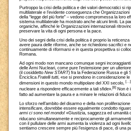
Purtroppo la crisi della politica e dei valori democratici si r
multilaterale e l’evidente conseguenza che Organizzazioni pe
della “legge del più forte” – vedono compromessa la loro eff
sistema multilaterale ha mostrato anche alcuni limiti. La 
organiche, affinché le Organizzazioni internazionali ritrovi
preservare la vita di ogni persona e la pace.
Uno dei segni della crisi della politica è proprio la reticen
avere paura delle riforme, anche se richiedono sacrifici e
continuamente di riformarsi e in questa prospettiva si coll
Romana.
Ad ogni modo non mancano comunque segni incoraggianti, qual
delle Armi Nucleari, come pure l’estensione per un ulterior
(il cosiddetto
New START
) fra la Federazione Russa e gli 
Enciclica
Fratelli tutti
, «se si prendono in considerazione le 
[…]
dimensioni in questo mondo multipolare del XXI secolo,
[8]
nucleare a rispondere efficacemente a tali sfide».
Non è in
fatto ad aumentare la paura e a minare le relazioni di fiducia
Lo sforzo nell’ambito del disarmo e della non proliferazione 
intensificare, dovrebbe essere egualmente condotto riguard
armi ci sono nel mondo!
«Giustizia, saggezza ed umanità d
riducano simultaneamente e reciprocamente gli armamenti 
con il pullulare delle armi aumenta la violenza ad ogni live
sentiamo crescere sempre più l’esigenza di pace, di una p