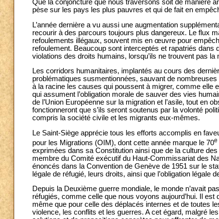
Que la conjoncture que nous traversons soit de manière ana
pèse sur les pays les plus pauvres et qui de fait en empêch
L’année dernière a vu aussi une augmentation supplémentair
recourir à des parcours toujours plus dangereux. Le flux m
refoulements illégaux, souvent mis en œuvre pour empêcher
refoulement. Beaucoup sont interceptés et rapatriés dans 
violations des droits humains, lorsqu’ils ne trouvent pas la
Les corridors humanitaires, implantés au cours des dernièr
problématiques susmentionnées, sauvant de nombreuses vies.
à la racine les causes qui poussent à migrer, comme elle 
qui assument l’obligation morale de sauver des vies humain
de l’Union Européenne sur la migration et l’asile, tout en 
fonctionneront que s’ils seront soutenus par la volonté pol
compris la société civile et les migrants eux-mêmes.
Le Saint-Siège apprécie tous les efforts accomplis en fave
e
pour les Migrations (OIM), dont cette année marque le 70
exprimées dans sa Constitution ainsi que de la culture de
membre du Comité exécutif du Haut-Commissariat des Nati
énoncés dans la Convention de Genève de 1951 sur le statut
légale de réfugié, leurs droits, ainsi que l’obligation légale 
Depuis la Deuxième guerre mondiale, le monde n’avait pa
réfugiés, comme celle que nous voyons aujourd’hui. Il est 
même que pour celle des déplacés internes et de toutes les
violence, les conflits et les guerres. A cet égard, malgré l