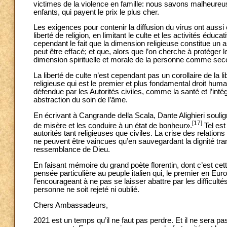
victimes de la violence en famille: nous savons malheur
enfants, qui payent le prix le plus cher.
Les exigences pour contenir la diffusion du virus ont auss
liberté de religion, en limitant le culte et les activités édu
cependant le fait que la dimension religieuse constitue un 
peut être effacé; et que, alors que l’on cherche à protéger 
dimension spirituelle et morale de la personne comme seco
La liberté de culte n’est cependant pas un corollaire de la l
religieuse qui est le premier et plus fondamental droit huma
défendue par les Autorités civiles, comme la santé et l’inté
abstraction du soin de l’âme.
En écrivant à Cangrande della Scala, Dante Alighieri soulig
[17]
de misère et les conduire à un état de bonheur».
Tel est
autorités tant religieuses que civiles. La crise des relati
ne peuvent être vaincues qu’en sauvegardant la dignité tra
ressemblance de Dieu.
En faisant mémoire du grand poète florentin, dont c’est cet
pensée particulière au peuple italien qui, le premier en E
l’encourageant à ne pas se laisser abattre par les difficulté
personne ne soit rejeté ni oublié.
Chers Ambassadeurs,
2021 est un temps qu’il ne faut pas perdre. Et il ne sera 