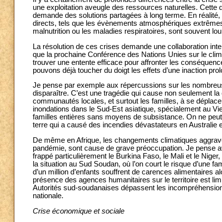
une exploitation aveugle des ressources naturelles. Cett
demande des solutions partagées à long terme. En réalité, 
directs, tels que les évènements atmosphériques extrême
malnutrition ou les maladies respiratoires, sont souvent 
La résolution de ces crises demande une collaboration int
que la prochaine Conférence des Nations Unies sur le cl
trouver une entente efficace pour affronter les conséquen
pouvons déjà toucher du doigt les effets d’une inaction pro
Je pense par exemple aux répercussions sur les nombreuse
disparaître. C’est une tragédie qui cause non seulement la d
communautés locales, et surtout les familles, à se déplacer
inondations dans le Sud-Est asiatique, spécialement au Vie
familles entières sans moyens de subsistance. On ne peut p
terre qui a causé des incendies dévastateurs en Australie et
De même en Afrique, les changements climatiques aggravés
pandémie, sont cause de grave préoccupation. Je pense avan
frappé particulièrement le Burkina Faso, le Mali et le Nige
la situation au Sud Soudan, où l’on court le risque d’une fa
d’un million d’enfants souffrent de carences alimentaires a
présence des agences humanitaires sur le territoire est limit
Autorités sud-soudanaises dépassent les incompréhensions e
nationale.
Crise économique et sociale