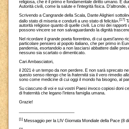
religiosa, che è il primo e fondamentale diritto umano. È d
Autorità civili, come la salute e l’integrità fisica. D’altro
Scrivendo a Cangrande della Scala, Dante Alighieri sottoline
[17]
dallo stato di miseria e condurli a uno stato di felicità».
Ta
autorità religiose quanto di quelle civili. La crisi dei rapp
possono vincere se non salvaguardando la dignità trascen
Nel ricordare il grande poeta fiorentino, di cui quest’anno r
particolare pensiero al popolo italiano, che per primo in Eu
pandemia, esortandolo a non lasciarsi abbattere dalle present
nessuno sia scartato o dimenticato.
Cari Ambasciatori,
il 2021 è un tempo da non perdere. E non sarà sprecato ne
questo senso ritengo che la
fraternità
sia il vero rimedio al
sono come medicine di cui oggi il mondo ha bisogno, al pari
Su ciascuno di voi e sui vostri Paesi invoco copiosi doni cel
di fraternità che legano l’intera famiglia umana.
Grazie!
________________________
[1]
Messaggio per la LIV Giornata Mondiale della Pace (8 d