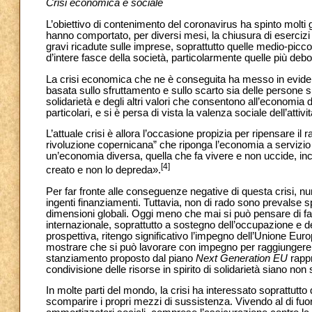
Crisi economica e sociale
L’obiettivo di contenimento del coronavirus ha spinto molti g
hanno comportato, per diversi mesi, la chiusura di esercizi 
gravi ricadute sulle imprese, soprattutto quelle medio-picc
d’intere fasce della società, particolarmente quelle più debol
La crisi economica che ne è conseguita ha messo in eviden
basata sullo sfruttamento e sullo scarto sia delle persone si
solidarietà e degli altri valori che consentono all’economia 
particolari, e si è persa di vista la valenza sociale dell’att
L’attuale crisi è allora l’occasione propizia per ripensare i
rivoluzione copernicana” che riponga l’economia a servizio 
un’economia diversa, quella che fa vivere e non uccide, i
[4]
creato e non lo depreda».
Per far fronte alle conseguenze negative di questa crisi, n
ingenti finanziamenti. Tuttavia, non di rado sono prevalse 
dimensioni globali. Oggi meno che mai si può pensare di fa
internazionale, soprattutto a sostegno dell’occupazione e de
prospettiva, ritengo significativo l’impegno dell’Unione Euro
mostrare che si può lavorare con impegno per raggiungere co
stanziamento proposto dal piano
Next Generation EU
rappr
condivisione delle risorse in spirito di solidarietà siano non
In molte parti del mondo, la crisi ha interessato soprattutto q
scomparire i propri mezzi di sussistenza. Vivendo al di fu