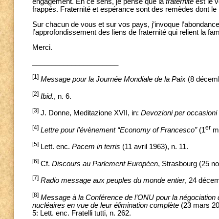
engagement. En ce sens, je pense que la
fraternité
est le 
frappés. Fraternité et espérance sont des remèdes dont le
Sur chacun de vous et sur vos pays, j’invoque l’abondance
l’approfondissement des liens de fraternité qui relient la fam
Merci.
______________________
[1]
Message pour la Journée Mondiale de la Paix
(8 décemb
[2]
Ibid.
, n. 6.
[3]
J. Donne, Meditazione XVII, in:
Devozioni per occasion
[4]
er
Lettre pour l’évènement “Economy of Francesco”
(1
ma
[5]
Lett. enc.
Pacem in terris
(11 avril 1963), n. 11.
[6]
Cf.
Discours au Parlement Européen
, Strasbourg (25 n
[7]
Radio message aux peuples du monde entier
, 24 déce
[8]
Message à la Conférence de l’ONU pour la négociation d’
nucléaires en vue de leur élimination complète
(23 mars 20
5: Lett. enc. Fratelli tutti, n. 262.