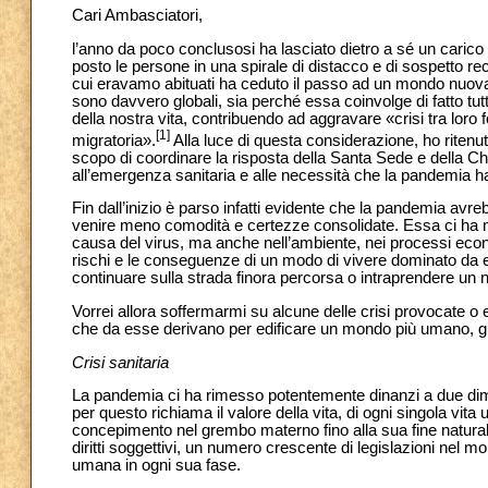
Cari Ambasciatori,
l’anno da poco conclusosi ha lasciato dietro a sé un carico 
posto le persone in una spirale di distacco e di sospetto rec
cui eravamo abituati ha ceduto il passo ad un mondo nuov
sono davvero globali, sia perché essa coinvolge di fatto tut
della nostra vita, contribuendo ad aggravare «crisi tra loro
[1]
migratoria».
Alla luce di questa considerazione, ho riten
scopo di coordinare la risposta della Santa Sede e della Chies
all’emergenza sanitaria e alle necessità che la pandemia h
Fin dall’inizio è parso infatti evidente che la pandemia avre
venire meno comodità e certezze consolidate. Essa ci ha m
causa del virus, ma anche nell’ambiente, nei processi econo
rischi e le conseguenze di un modo di vivere dominato da eg
continuare sulla strada finora percorsa o intraprendere u
Vorrei allora soffermarmi su alcune delle crisi provocate 
che da esse derivano per edificare un mondo più umano, giu
Crisi sanitaria
La pandemia ci ha rimesso potentemente dinanzi a due dimens
per questo richiama il valore della vita, di ogni singola vita 
concepimento nel grembo materno fino alla sua fine naturale
diritti soggettivi, un numero crescente di legislazioni nel m
umana in ogni sua fase.