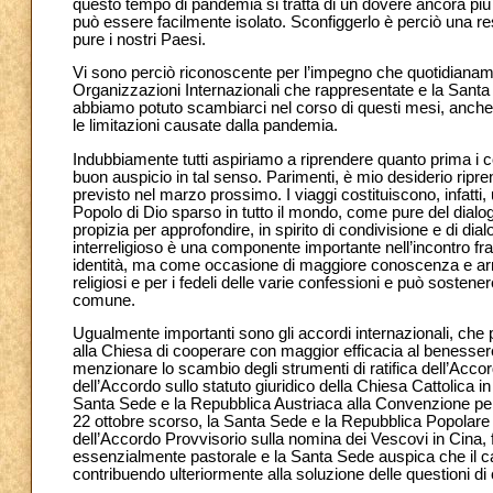
questo tempo di pandemia si tratta di un dovere ancora più 
può essere facilmente isolato. Sconfiggerlo è perciò una 
pure i nostri Paesi.
Vi sono perciò riconoscente per l’impegno che quotidianament
Organizzazioni Internazionali che rappresentate e la Sant
abbiamo potuto scambiarci nel corso di questi mesi, anche
le limitazioni causate dalla pandemia.
Indubbiamente tutti aspiriamo a riprendere quanto prima i co
buon auspicio in tal senso. Parimenti, è mio desiderio ripre
previsto nel marzo prossimo. I viaggi costituiscono, infatti,
Popolo di Dio sparso in tutto il mondo, come pure del dialog
propizia per approfondire, in spirito di condivisione e di dial
interreligioso è una componente importante nell’incontro fr
identità, ma come occasione di maggiore conoscenza e arri
religiosi e per i fedeli delle varie confessioni e può sostenere
comune.
Ugualmente importanti sono gli accordi internazionali, che 
alla Chiesa di cooperare con maggior efficacia al benessere s
menzionare lo scambio degli strumenti di ratifica dell’Ac
dell’Accordo sullo statuto giuridico della Chiesa Cattolica 
Santa Sede e la Repubblica Austriaca alla Convenzione per i
22 ottobre scorso, la Santa Sede e la Repubblica Popolare C
dell’Accordo Provvisorio sulla nomina dei Vescovi in Cina, f
essenzialmente pastorale e la Santa Sede auspica che il cam
contribuendo ulteriormente alla soluzione delle questioni d