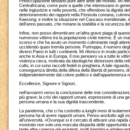
Preoccupazione destano pure altre aree del mondo. Mi riferis
Centrafricana; come pure a quelle che interessano in genera
nelle ingiustizie e nella povertà, che offendono la dignità d
deterioramento dei rapporti nella Penisola coreana, culminat
Kaesong; e inoltre la situazione nel Caucaso meridionale, do
dell’anno passato, che minano la stabilità e la sicurezza del
Infine, non posso dimenticare un’altra grave piaga di questo
numerose vittime tra la popolazione civile inerme. È un mal
scorso e che ha avuto un momento culminante negli attentat
uccidendo quasi tremila persone. Purtroppo, il numero degli 
diversi Paesi in tutti i continenti. Mi riferisco in modo part
anche in Asia e in Europa. Il mio pensiero va a tutte le vitt
violenza cieca, motivata da ideologiche distorsioni della relig
culto, in cui sono raccolti fedeli in preghiera. A tale riguard
conseguenza diretta della difesa della libertà di pensiero, di
indipendentemente dal colore politico e dall’appartenenza re
Eccellenze, Signore e Signori,
nell’avviarmi verso la conclusione delle mie considerazioni, 
più grave: la
crisi dei rapporti umani
, espressione di una g
persona umana e la sua dignità trascendente.
La pandemia, che ci ha costretto a lunghi mesi di isolament
persona ha di avere rapporti umani. Penso anzitutto agli s
all’università. «Ovunque si è cercato di attivare una rapida
mostrato non solo una marcata disparità delle opportunità
tante altre carenze già esistenti, molti bambini e adolescen