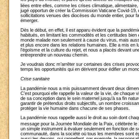
liées entre elles, comme les crises climatique, alimentaire
jugé opportun de créer la Commission Vaticane Covid-19, d
sollicitations venues des diocèses du monde entier, pour fa
émerger.
Dès le début, en effet, il est apparu évident que la pandémi
habitués, en limitant les commodités et les certitudes bien 
monde malade non seulement à cause du virus, mais aussi
et plus encore dans les relations humaines. Elle a mis en
l’égoïsme et la culture du rejet, et nous a placés devant un
entreprendre un nouveau chemin.
Je voudrais donc m’arrêter sur certaines des crises pro
temps les opportunités qui en dérivent pour édifier un monde
Crise sanitaire
La pandémie nous a mis puissamment devant deux dimensio
C’est pourquoi elle rappelle la valeur de la vie, de chaque v
de sa conception dans le sein maternel jusqu’à sa fin natur
garantir de prétendus droits subjectifs, un nombre croissan
protéger la vie humaine dans chacune de ses phases.
La pandémie nous rappelle aussi le droit au soin dont chaqu
message pour la Journée Mondiale de la Paix, célébrée le 
un simple instrument à évaluer seulement en fonction de son
communauté, dans la société où tous les membres sont égaux
aussi les devoirs, qui rappellent, par exemple, la responsabi