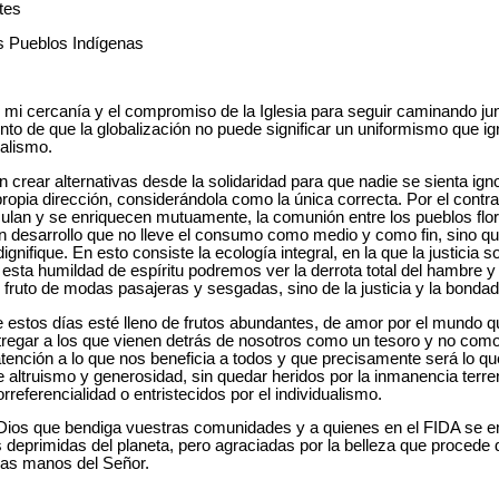
tes
os Pueblos Indígenas
i cercanía y el compromiso de la Iglesia para seguir caminando jun
to de que la globalización no puede significar un uniformismo que ign
alismo.
n crear alternativas desde la solidaridad para que nadie se sienta ig
opia dirección, considerándola como la única correcta. Por el contr
culan y se enriquecen mutuamente, la comunión entre los pueblos flore
un desarrollo que no lleve el consumo como medio y como fin, sino 
gnifique. En esto consiste la ecología integral, en la que la justicia s
n esta humildad de espíritu podremos ver la derrota total del hambre
 fruto de modas pasajeras y sesgadas, sino de la justicia y la bondad
e estos días esté lleno de frutos abundantes, de amor por el mundo 
regar a los que vienen detrás de nosotros como un tesoro y no co
tención a lo que nos beneficia a todos y que precisamente será lo qu
altruismo y generosidad, sin quedar heridos por la inmanencia terre
orreferencialidad o entristecidos por el individualismo.
 Dios que bendiga vuestras comunidades y a quienes en el FIDA se 
deprimidas del planeta, pero agraciadas por la belleza que procede d
 las manos del Señor.