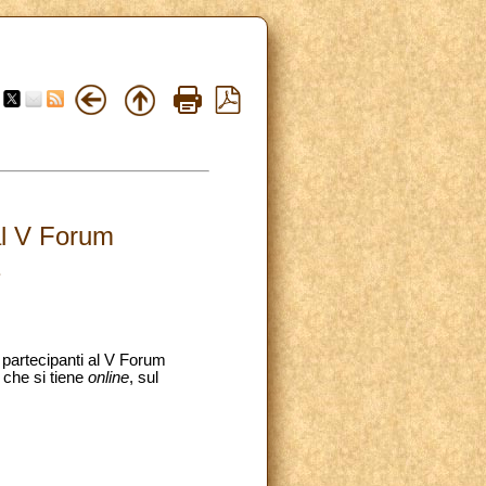
al V Forum
1
 partecipanti al V Forum
 che si tiene
online
, sul