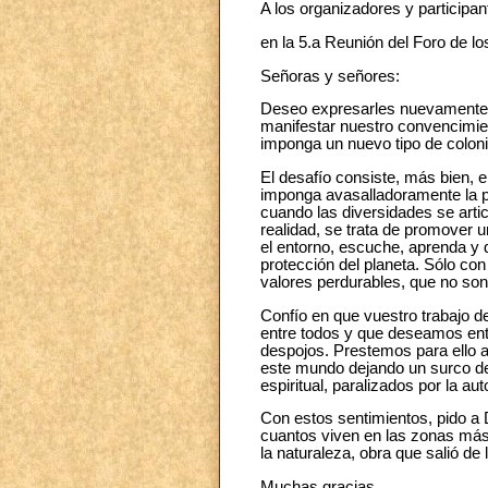
A los organizadores y participan
en la 5.a Reunión del Foro de l
Señoras y señores:
Deseo expresarles nuevamente m
manifestar nuestro convencimien
imponga un nuevo tipo de coloni
El desafío consiste, más bien, e
imponga avasalladoramente la pr
cuando las diversidades se arti
realidad, se trata de promover 
el entorno, escuche, aprenda y di
protección del planeta. Sólo co
valores perdurables, que no son
Confío en que vuestro trabajo d
entre todos y que deseamos ent
despojos. Prestemos para ello a
este mundo dejando un surco de 
espiritual, paralizados por la aut
Con estos sentimientos, pido a
cuantos viven en las zonas más 
la naturaleza, obra que salió de
Muchas gracias.