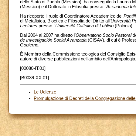
dello Stato di Puebla (Messico); ha conseguito la Laurea M
(Messico) e il Dottorato in Filosofia presso l’
Accademia Inte
Ha ricoperto il ruolo di Coordinatore Accademico del
Pontif
di Metafisica, Bioetica e Filosofia del Diritto all’
Università 
Lectures
presso l’
Università Cattolica di Lublino
(Polonia).
Dal 2004 al 2007 ha diretto l’
Observatorio Socio Pastoral
de
de Investigación Social Avanzada
(CISAV), di cui è Profes
Gobierno
.
È Membro della Commissione teologica del Consiglio Episco
autore di diverse pubblicazioni nell’ambito dell’Antropologia,
[00080-IT.01]
[B0039-XX.01]
Le Udienze
Promulgazione di Decreti della Congregazione delle