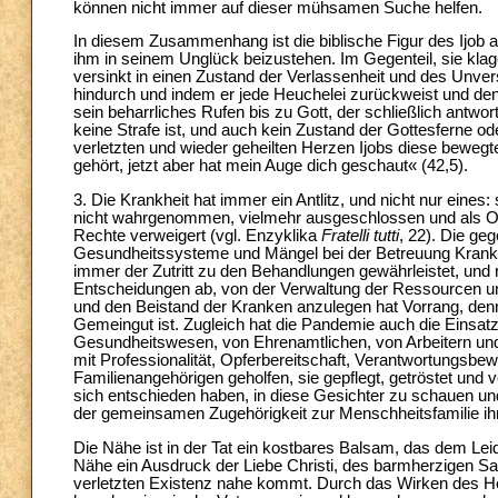
können nicht immer auf dieser mühsamen Suche helfen.
In diesem Zusammenhang ist die biblische Figur des Ijob 
ihm in seinem Unglück beizustehen. Im Gegenteil, sie klage
versinkt in einen Zustand der Verlassenheit und des Unve
hindurch und indem er jede Heuchelei zurückweist und den
sein beharrliches Rufen bis zu Gott, der schließlich antwor
keine Strafe ist, und auch kein Zustand der Gottesferne od
verletzten und wieder geheilten Herzen Ijobs diese beweg
gehört, jetzt aber hat mein Auge dich geschaut« (42,5).
3. Die Krankheit hat immer ein Antlitz, und nicht nur eines:
nicht wahrgenommen, vielmehr ausgeschlossen und als Opfer
Rechte verweigert (vgl. Enzyklika
Fratelli tutti
, 22). Die ge
Gesundheitssysteme und Mängel bei der Betreuung Kranker
immer der Zutritt zu den Behandlungen gewährleistet, und n
Entscheidungen ab, von der Verwaltung der Ressourcen un
und den Beistand der Kranken anzulegen hat Vorrang, denn 
Gemeingut ist. Zugleich hat die Pandemie auch die Einsatz
Gesundheitswesen, von Ehrenamtlichen, von Arbeitern und 
mit Professionalität, Opferbereitschaft, Verantwortungsbe
Familienangehörigen geholfen, sie gepflegt, getröstet un
sich entschieden haben, in diese Gesichter zu schauen un
der gemeinsamen Zugehörigkeit zur Menschheitsfamilie ihn
Die Nähe ist in der Tat ein kostbares Balsam, das dem Leide
Nähe ein Ausdruck der Liebe Christi, des barmherzigen Sa
verletzten Existenz nahe kommt. Durch das Wirken des Hei