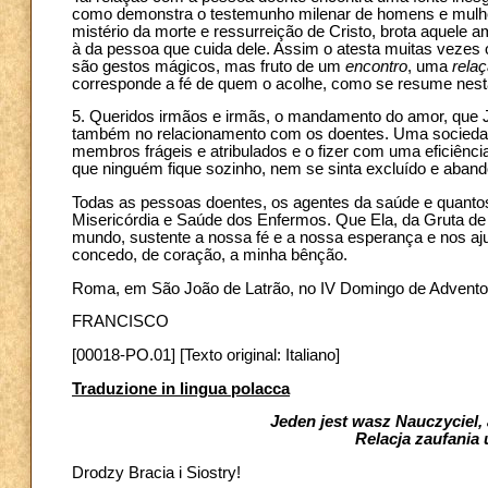
como demonstra o testemunho milenar de homens e mulher
mistério da morte e ressurreição de Cristo, brota aquele 
à da pessoa que cuida dele. Assim o atesta muitas vezes
são gestos mágicos, mas fruto de um
encontro
, uma
relaç
corresponde a fé de quem o acolhe, como se resume nesta 
5. Queridos irmãos e irmãs, o mandamento do amor, que J
também no relacionamento com os doentes. Uma sociedad
membros frágeis e atribulados e o fizer com uma eficiênc
que ninguém fique sozinho, nem se sinta excluído e aban
Todas as pessoas doentes, os agentes da saúde e quantos
Misericórdia e Saúde dos Enfermos. Que Ela, da Gruta de
mundo, sustente a nossa fé e a nossa esperança e nos aj
concedo, de coração, a minha bênção.
Roma, em São João de Latrão, no IV Domingo de Advento
FRANCISCO
[00018-PO.01] [Texto original: Italiano]
Traduzione in lingua polacca
Jeden jest wasz Nauczyciel, 
Relacja zaufania
Drodzy Bracia i Siostry!