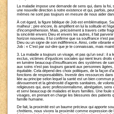
La maladie impose une demande de sens qui, dans la foi, s
une nouvelle direction à notre existence et qui, parfois, pe
mêmes ne sont pas toujours en mesure de nous aider dans
À cet égard, la figure biblique de Job est emblématique.
malheur ; pire encore, ils amplifient en lui la solitude et l
d’incompréhension. Mais, précisément à travers cette fragil
la sincérité envers Dieu et envers les autres, il fait parvenir
horizon nouveau. Il lui confirme que sa souffrance n’est p
Dieu ou un signe de son indifférence. Ainsi, cette vibrante 
Job : « C’est par ouï-dire que je te connaissais, mais main
3. La maladie a toujours un visage, et pas qu’un seul : il
exclus, victimes d’injustices sociales qui nient leurs droits 
en lumière beaucoup d’insuffisances des systèmes de san
aux soins n’est pas toujours garanti aux personnes âgées, a
équitable. Cela dépend des choix politiques, de la façon d
fonctions de responsabilités. Investir des ressources dans
liée au principe selon lequel la santé est un bien commun
dévouement et la générosité d’agents sanitaires, de volontair
religieuses qui, avec professionnalisme, abnégation, sens d
et servi beaucoup de malades et leurs familles. Une foule
visages, en prenant en charge les blessures des patients 
famille humaine.
De fait, la proximité est un baume précieux qui apporte sou
chrétiens, nous vivons la proximité comme expression de 