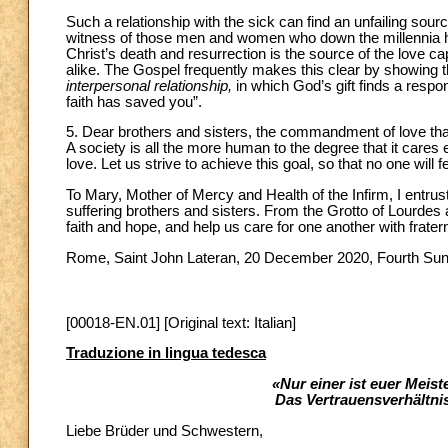
Such a relationship with the sick can find an unfailing sour
witness of those men and women who down the millennia hav
Christ’s death and resurrection is the source of the love ca
alike. The Gospel frequently makes this clear by showing t
interpersonal relationship,
in which God’s gift finds a respon
faith has saved you”.
5. Dear brothers and sisters, the commandment of love that J
A society is all the more human to the degree that it cares ef
love. Let us strive to achieve this goal, so that no one will
To Mary, Mother of Mercy and Health of the Infirm, I entrus
suffering brothers and sisters. From the Grotto of Lourdes
faith and hope, and help us care for one another with fratern
Rome, Saint John Lateran, 20 December 2020, Fourth Sun
[00018-EN.01] [Original text: Italian]
Traduzione in lingua tedesca
«Nur einer ist euer Meiste
Das Vertrauensverhältni
Liebe Brüder und Schwestern,