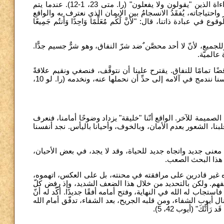
١. أستلهم موضوع هذا اليوم من المقطع الإنجيلي الذي فيه ينتقد يسوع مراءاة الذين "يقولون ولا يفعلون" (را. متى 23، 1-12). عندما يتم
ياجاته، يُفقَدُ الانسجامُ بين الإيمان الذي نعترف به والواقع
ادة ذاتنا، قال: "لأنَّ لَكُم مُعَلِّمًا وَاحِدًا وَأَنتُم جَمِيعًا
ن "يقولون ولا يفعلون" (آية 3) له دائمًا معناه، وللجميع، لأنّ لا أحد محصَّن ٌضد شرّ النفاق، وهو شرٌّ جسيم جدًّا
ة عالميّة
قضًا تمامًا للنفاق. يقترح علينا أن نتوقَّف، فنصغي ونقيم علاقةً
مباشَرةً شخصيّةً مع الآخر، فنتعاطف معه، ونشاركه في شعوره، بل نترك نفسنا نندمج في آلامه إلى حدِّ أن نحملها عنه، ونخدمه (را. لو 10،
صميمة للآخر. الواقع أنّنا "خليقة" يزداد وضوحًا أمامنا، فنعرف
نا، الشعور بعدم الأمان، وبالخوف، وأحيانا باليأس. نجد أنفسنا
معنى جديد واتجاه جديد للحياة، وقد لا يجد، في بعض الأحيان
ي هذا البحث الصعب
ه غير قادرين على مرافقته في محنته، بل على العكس، اتهموه
هم. ولكن بالتحديد من خلال هذا الضعف الشديد، وإذ رفض كلّ
تجاب له الله في النهاية، وفتح أمامه أفقًا جديدًا. أكّد له أنّ
، نال أيوب الشفاء، ومن قلبه الجريح، بعد الشفاء، تدفّق أمام الله
رَأَتْكَ" (أيوب 42، 5