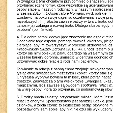
W związku z tym chciałbym przypomnieć o znaczeniu solida
przybierać różne formy, które wszystkie są ukierunkowane
osoby słabe w naszych rodzinach, w naszym społeczeńst
września 2015 r.:
L’Osservatore Romano
, wyd. polskie, n
„zostawić na boku swoje dążenia, oczekiwania, swoje pr
najsłabszych. [...] Służba zawsze patrzy w twarz brata, d
«znosi» ją i zabiega o rozwój brata. Dlatego służba nigdy n
osobom” (por.
tamże
).
4. Dla dobrej terapii decydujące znaczenie ma aspekt rel
Docenianie tego aspektu pomaga również lekarzom, pielęg
cierpiące, aby im towarzyszyć w procesie uzdrowienia, dzi
Pracowników Służby Zdrowia
[2016], 4). Chodzi zatem o 
którzy się nimi opiekują; paktu opartego na wzajemnym za
wszelkie bariery obronne, umieścić w centrum godność ch
utrzymywać dobre relacje z rodzinami pacjentów.
To właśnie ta relacja z osobą chorą znajduje niewyczerpa
tysiącletnie świadectwo mężczyzn i kobiet, którzy stali s
Chrystusa wypływa bowiem ta miłość, która potrafi nadać pe
troszczy. Zaświadcza o tym wielokrotnie Ewangelia, ukaz
magicznymi, lecz zawsze są owocem
spotkania, relacji 
na wiarę osoby, która go przyjmuje, co podsumowują słowa,
5. Drodzy bracia i siostry, przykazanie miłości, które Je
relacji z chorymi. Społeczeństwo jest bardziej ludzkie, jeśl
członków, a zdoła czynić to skutecznie będąc ożywione mił
pozostawiony sam sobie, aby nikt nie czuł się wykluczony