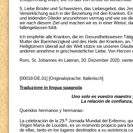
5. Liebe Brüder und Schwestern, das Liebesgebot, das Jesu
Verwirklichung auch in der Beziehung mit den Kranken. Ei
und leidenden Glieder anzunehmen vermag und wie sie dies
wir nach diesem Ziel und machen wir es in einer Weise, d
fallengelassen fühlt.
Ich empfehle alle Kranken, die im Gesundheitswesen Tätige
Mutter der Barmherzigkeit und des Heils der Kranken, an.
Heiligtümern überall auf der Welt stütze sie unseren Glaub
anderen annehme in geschwisterlicher Liebe. Von Herzen e
Rom, St. Johannes im Lateran, 20. Dezember 2020, vierte
[00018-DE.01] [Originalsprache: Italienisch]
Traduzione in lingua spagnola
Uno solo es vuestro maestro 
La relación de confianza
Queridos hermanos y hermanas:
a
La celebración de la 29.
Jornada Mundial del Enfermo, que
Virgen María de Lourdes, es un momento propicio para bri
de ellas, tanto en los lugares destinados a su asistencia c