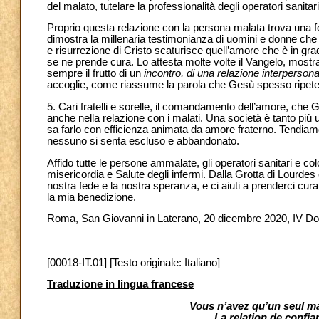
del malato, tutelare la professionalità degli operatori sanitar
Proprio questa relazione con la persona malata trova una fo
dimostra la millenaria testimonianza di uomini e donne che si 
e risurrezione di Cristo scaturisce quell’amore che è in grad
se ne prende cura. Lo attesta molte volte il Vangelo, most
sempre il frutto di un
incontro, di una relazione interpersona
accoglie, come riassume la parola che Gesù spesso ripete: 
5. Cari fratelli e sorelle, il comandamento dell’amore, che 
anche nella relazione con i malati. Una società è tanto più 
sa farlo con efficienza animata da amore fraterno. Tendia
nessuno si senta escluso e abbandonato.
Affido tutte le persone ammalate, gli operatori sanitari e co
misericordia e Salute degli infermi. Dalla Grotta di Lourdes
nostra fede e la nostra speranza, e ci aiuti a prenderci cura 
la mia benedizione.
Roma, San Giovanni in Laterano, 20 dicembre 2020, IV Do
[00018-IT.01] [Testo originale: Italiano]
Traduzione in lingua francese
Vous n’avez qu’un seul maî
La relation de confia