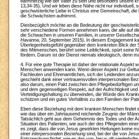
barmherzig wie der Vater zu sein und besonders unsere k
13,34-35). Und wir leben diese Nähe nicht nur individuell, 
geschwisterliche Liebe in Christus eine Gemeinschaft, die fä
die Schwächsten aufnimmt.
Diesbezüglich möchte an die Bedeutung der geschwisterliche
sehr verschiedene Formen annehmen kann, die alle auf die
die Schwachen in unseren Familien, in unserer Gesellschaf
Havanna
, 20. September 2015). In diesem Engagement kan
Überlegenheitsgefühl gegenüber dem konkreten Blick der 
des Mitmenschen, berührt seine Leiblichkeit, spürt seine 
fördern. Darum ist der Dienst niemals ideologisch, denn m
4. Für eine gute Therapie ist daher der relationale Aspekt 
Menschen anwenden kann. Wenn dieser Aspekt zur Geltung 
Fachleuten und Ehrenamtlichen, sich der Leidenden anzun
geschieht dank einer vertrauensvollen interpersonalen Bez
also darum, einen Pakt zwischen den Pflegebedürftigen un
und dem gegenseitigen Respekt, auf der Aufrichtigkeit und 
Verteidigungshaltung zu überwinden, die Würde des Kranken
schützen und ein gutes Verhältnis zu den Familien der Pati
Eben diese Beziehung mit dem kranken Menschen findet ein
wie das über ein Jahrtausend reichende Zeugnis der Männer
Tatsächlich geht aus dem Geheimnis des Todes und der Aufe
Situation des Patienten, wie auch der des Pflegenden ein
es zeigt, dass die von Jesus gewirkten Heilungen keine m
einer
interpersonalen Beziehung
sind, bei der die von Je
Entsprechung findet, wie es das von Jesus oft wiederholte 