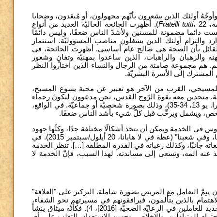
أوجُهُ أولئك الذين يشعرون بأنّهم مجهولون، أو مُبعَدون، وضحايا
، 22). أظهرت الجائحة الحاليّة العديد من أنواع
Fratelli tutti
امة
ت دائما مضمونة للمسنين ولأشدّ الناس ضعفًا، وليس دائمًا
ارد والتزام أولئك الذين يشغلون مناصب المسؤوليّة. استثمار
أ القائل بأن الصحة هي صالح عام أساسي. أظهرت الجائحة، في
نة والرهبان والراهبات، الذين ساعدوا بمهنيّة وتفانٍ وشعور
َهم. هم مجموعة صامتة من الرجال والنساء الذين اختاروا النظر
 المشترك إلى الأسرة البشريّة
للمسيحي، القرب من الآخر هو تعبير عن محبة يسوع المسيح
ة. متحدين معه بقوة الرّوح القدس، نحن مدعوون لنكونَ رحماء
مثل الآب فنُحِبَّ، على وجه الخصوص، إخوتنا المرضى والضعفاء والمتألمين (را. يو 13، 34-35)، وذلك بصورة شخصيّة أو جماعيّة. في الواقع،
ي شخص، ويشمل ويرحِّب قبل كلّ شيء بأشد الناس ضعفًا
لموس في الخدمة ويمكن أن يتخذ أشكالًا مختلفة جدًا، وكلّها جهود
تهدف لتقويّة الآخرين. الخدمة "تعني رعاية الضعفاء في عائلاتنا، وفي مجتمعنا، وفي شعبنا" (عظة في لا هابانا، 20 أيلول/سبتمبر 2015). في
قعاته جانبًا، وكذلك رغباته في القدرة المطلقة […]. تنظر الخدمة
 عنه ألمه، وتسعى إلى مساندته. لهذا السبب، فإنّ الخدمة لا
ن يتِمَّ التعامل مع المريض بصورة شاملة. التركيز على "العلاقة
لاهتمام بالذين يتألمون، فيرافقونهم في مسيرتهم نحو الشفاء
ذلك بإنشاء علاقة ثقة شخصيّة بين المريض وبين من يعتني به (را. الميثاق الجديد للعاملين في الرعايّة الصحيّة [2016]، 4). فكأنّه ميثاق ينشأ
احترام المتبادلَين، والإخلاص، وحسن الاستعداد، للتغلب على أي