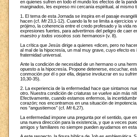
en quienes sufren en todo el mundo los efectos de la pand
marginados, les expreso mi cercanía espiritual, al mismo tie
1. El tema de esta Jornada se inspira en el pasaje evangéli
hacen (cf.
Mt
23,1-12). Cuando la fe se limita a ejercicios v
prójimo, la coherencia entre el credo profesado y la vida re
expresiones fuertes, para advertirnos del peligro de caer e
maestro y todos vosotros sois hermanos
» (v. 8).
La crítica que Jesús dirige a quienes «dicen, pero no hace
al mal de la hipocresía, un mal muy grave, cuyo efecto es 
fraternidad universal.
Ante la condición de necesidad de un hermano o una her
opuesto a la hipocresía. Propone detenerse, escuchar, estab
conmoción por él o por ella, dejarse involucrar en su sufri
10,30-35).
2. La experiencia de la enfermedad hace que sintamos nuest
otro. Nuestra condición de criaturas se vuelve aún más n
Efectivamente, cuando estamos enfermos, la incertidumbre
corazón; nos encontramos en una situación de impotencia
nos “angustiemos” (cf.
Mt
6,27).
La enfermedad impone una pregunta por el sentido, que en 
una nueva dirección para la existencia, y que a veces pu
amigos y familiares no siempre pueden ayudarnos en esta
A este respecto, la figura bíblica de Job es emblemática