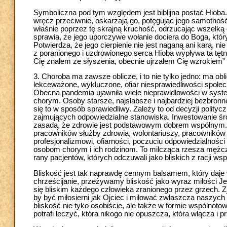
Symboliczna pod tym względem jest biblijna postać Hioba.
wręcz przeciwnie, oskarżają go, potęgując jego samotność
właśnie poprzez tę skrajną kruchość, odrzucając wszelką 
sprawia, że jego uporczywe wołanie dociera do Boga, któ
Potwierdza, że jego cierpienie nie jest naganą ani karą, n
z poranionego i uzdrowionego serca Hioba wypływa ta tęt
Cię znałem ze słyszenia, obecnie ujrzałem Cię wzrokiem” (
3. Choroba ma zawsze oblicze, i to nie tylko jedno: ma obl
lekceważone, wykluczone, ofiar niesprawiedliwości społe
Obecna pandemia ujawniła wiele nieprawidłowości w syste
chorym. Osoby starsze, najsłabsze i najbardziej bezbron
się to w sposób sprawiedliwy. Zależy to od decyzji poli
zajmujących odpowiedzialne stanowiska. Inwestowanie śro
zasadą, że zdrowie jest podstawowym dobrem wspólnym. 
pracowników służby zdrowia, wolontariuszy, pracowników i
profesjonalizmowi, ofiarności, poczuciu odpowiedzialności i 
osobom chorym i ich rodzinom. To milcząca rzesza mężczyzn
rany pacjentów, których odczuwali jako bliskich z racji wsp
Bliskość jest tak naprawdę cennym balsamem, który daje w
chrześcijanie, przeżywamy bliskość jako wyraz miłości 
się bliskim każdego człowieka zranionego przez grzech. 
by być miłosierni jak Ojciec i miłować zwłaszcza naszych 
bliskość nie tyko osobiście, ale także w formie wspólnoto
potrafi leczyć, która nikogo nie opuszcza, która włącza i