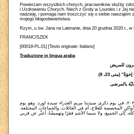
Powierzam wszystkich chorych, pracowników służby zdrowia
i Uzdrowieniu Chorych. Niech z Groty w Lourdes i z Jej n
nadzieję, i pomaga nam troszczyć się o siebie nawzajem 
mojego błogosławieństwa.
Rzym, u św. Jana na Lateranie, dnia 20 grudnia 2020 r., w
FRANCISZEK
[00018-PL.01] [Testo originale: Italiano]
Traduzione in lingua araba
شرون للمريض
ا إخوَةٌ" (متى 23، 8
ايّة بالمرضى
الاحتفال بيوم المريض العالمي التاسع والعشرين يقع في١١ فبراير/شباط ٢٠٢١، في يوم ذكرى سيدتنا مريم العذراء سيدة لورد. وهو يوم
لأماكنِ المخصصة للعلاج، أم في العائلات، والجماعات المختلفة
. إلى الجميع، ولا سيما الأشدِ فقرًا وتهميشًا، أعبِّر عن قربي