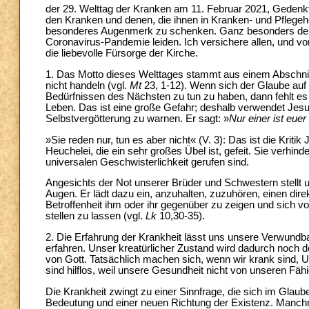
der 29. Welttag der Kranken am 11. Februar 2021, Gedenkt
den Kranken und denen, die ihnen in Kranken- und Pflege
besonderes Augenmerk zu schenken. Ganz besonders denke 
Coronavirus-Pandemie leiden. Ich versichere allen, und 
die liebevolle Fürsorge der Kirche.
1. Das Motto dieses Welttages stammt aus einem Abschnitt 
nicht handeln (vgl.
Mt
23, 1-12). Wenn sich der Glaube auf 
Bedürfnissen des Nächsten zu tun zu haben, dann fehlt 
Leben. Das ist eine große Gefahr; deshalb verwendet Jes
Selbstvergötterung zu warnen. Er sagt: »
Nur einer ist euer
»Sie reden nur, tun es aber nicht« (V. 3): Das ist die Kriti
Heuchelei, die ein sehr großes Übel ist, gefeit. Sie verhin
universalen Geschwisterlichkeit gerufen sind.
Angesichts der Not unserer Brüder und Schwestern stellt 
Augen. Er lädt dazu ein, anzuhalten, zuzuhören, einen dir
Betroffenheit ihm oder ihr gegenüber zu zeigen und sich vo
stellen zu lassen (vgl.
Lk
10,30-35).
2. Die Erfahrung der Krankheit lässt uns unsere Verwundb
erfahren. Unser kreatürlicher Zustand wird dadurch noch de
von Gott. Tatsächlich machen sich, wenn wir krank sind, U
sind hilflos, weil unsere Gesundheit nicht von unseren Fähi
Die Krankheit zwingt zu einer Sinnfrage, die sich im Glaub
Bedeutung und einer neuen Richtung der Existenz. Manchma