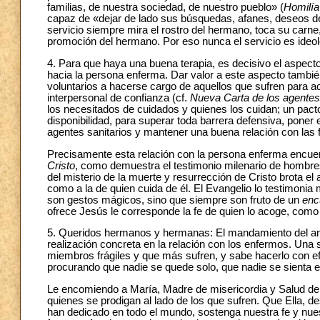
familias, de nuestra sociedad, de nuestro pueblo» (
Homilía
capaz de «dejar de lado sus búsquedas, afanes, deseos de 
servicio siempre mira el rostro del hermano, toca su carne
promoción del hermano. Por eso nunca el servicio es ideoló
4. Para que haya una buena terapia, es decisivo el aspecto
hacia la persona enferma. Dar valor a este aspecto tambié
voluntarios a hacerse cargo de aquellos que sufren para 
interpersonal de confianza (cf.
Nueva Carta de los agentes 
los necesitados de cuidados y quienes los cuidan; un pacto
disponibilidad, para superar toda barrera defensiva, poner e
agentes sanitarios y mantener una buena relación con las f
Precisamente esta relación con la persona enferma encuen
Cristo
, como demuestra el testimonio milenario de hombres
del misterio de la muerte y resurrección de Cristo brota el
como a la de quien cuida de él. El Evangelio lo testimon
son gestos mágicos, sino que siempre son fruto de un
enc
ofrece Jesús le corresponde la fe de quien lo acoge, como
5. Queridos hermanos y hermanas: El mandamiento del amo
realización concreta en la relación con los enfermos. Un
miembros frágiles y que más sufren, y sabe hacerlo con e
procurando que nadie se quede solo, que nadie se sienta 
Le encomiendo a María, Madre de misericordia y Salud de 
quienes se prodigan al lado de los que sufren. Que Ella, 
han dedicado en todo el mundo, sostenga nuestra fe y nue