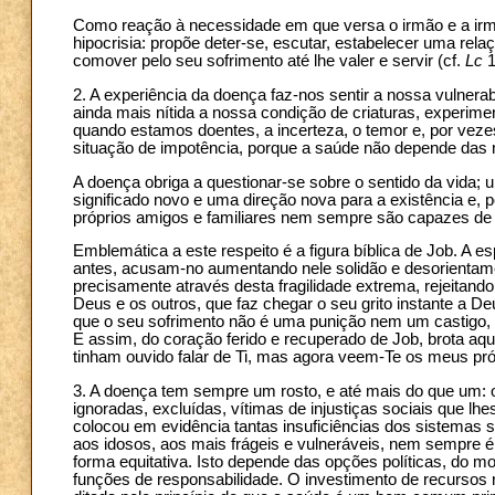
Como reação à necessidade em que versa o irmão e a ir
hipocrisia: propõe deter-se, escutar, estabelecer uma rela
comover pelo seu sofrimento até lhe valer e servir (cf.
Lc
1
2. A experiência da doença faz-nos sentir a nossa vulnera
ainda mais nítida a nossa condição de criaturas, experim
quando estamos doentes, a incerteza, o temor e, por ve
situação de impotência, porque a saúde não depende das
A doença obriga a questionar-se sobre o sentido da vida; 
significado novo e uma direção nova para a existência e,
próprios amigos e familiares nem sempre são capazes de 
Emblemática a este respeito é a figura bíblica de Job. 
antes, acusam-no aumentando nele solidão e desorientam
precisamente através desta fragilidade extrema, rejeitand
Deus e os outros, que faz chegar o seu grito instante a D
que o seu sofrimento não é uma punição nem um castigo, t
E assim, do coração ferido e recuperado de Job, brota a
tinham ouvido falar de Ti, mas agora veem-Te os meus pró
3. A doença tem sempre um rosto, e até mais do que um:
ignoradas, excluídas, vítimas de injustiças sociais que lh
colocou em evidência tantas insuficiências dos sistemas s
aos idosos, aos mais frágeis e vulneráveis, nem sempre 
forma equitativa. Isto depende das opções políticas, do 
funções de responsabilidade. O investimento de recursos