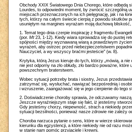
Obchody XXIX Światowego Dnia Chorego, które odbędą się
Lourdes, to odpowiedni moment, by zwrócić szczególną uwa
miejscach przeznaczonych na ich pielęgnację, jak i na ło
tych, którzy na całym świecie cierpią z powodu skutków
usuniętym na margines wyrażam moją duchową bliskość, za
1. Temat tego dnia czerpie inspirację z fragmentu Ewangeli
(por.
Mt
23, 1-12). Kiedy wiara sprowadza się do pustej ret
spójności między wyznawaną wiarą a prawdziwym życiem
wyrażeń, aby ostrzec przed niebezpieczeństwem popadnię
Nauczyciel, a wy wszyscy braćmi jesteście” (w. 8).
Krytyka, którą Jezus kieruje do tych, którzy „mówią, a nie
nie jest odporny na zło obłudy, zło bardzo poważne, które
powszechnym braterstwem.
Wobec sytuacji potrzeby brata i siostry, Jezus przedstaw
zatrzymać się, wysłuchać, nawiązać bezpośrednią i osobist
i wzruszenie, zaangażować się w jego cierpienie do tego s
2. Doświadczenie choroby sprawia, że odczuwamy naszą 
Jeszcze wyraźniejszym staje się fakt, iż jesteśmy stwo
Gdy jesteśmy chorzy, niepewność, strach a niekiedy prze
sytuacji bezsilności, ponieważ nasze zdrowie nie zależy o
Choroba narzuca pytanie o sens, które w wierze skierowa
kierunku dla egzystencji, a które niekiedy nie od razu 
w stanie nam pomóc przyjaciele i krewni.