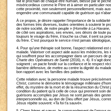
fait le prochain de chaque être humain, blessé par le péché.
miséricordieux comme le Père et à aimer en particulier nos 
cette proximité, non seulement personnellement, mais aussi
engendre une communauté capable de guérison qui n’abandonn
À ce propos, je désire rappeler l’importance de la solidarit
des formes très diverses, toutes orientées à soutenir le pro
de notre société, de notre peuple » (
Homélie à La Havane
,
de côté ses aspirations, ses envies, ses désirs de toute p
toujours le visage du frère, il touche sa chair, il sent sa p
du frère. C’est pourquoi le service n’est jamais idéologiqu
4. Pour qu’une thérapie soit bonne, l’aspect relationnel est
malade. Valoriser cet aspect aide aussi les médecins, les i
qui souffrent pour les accompagner dans un parcours de gué
Charte des Opérateurs de Santé
(2016), n. 4). Il s’agit do
soignent ; un pacte fondé sur la confiance et le respect récip
barrière défensive, de mettre au centre la dignité du malade
bon rapport avec les familles des patients.
Cette relation avec la personne malade trouve précisément
Christ
, comme le démontre le témoignage millénaire d’hom
effet, du mystère de la mort et de la résurrection du Christ 
condition du patient qu’à celle de ceux qui prennent soin de
guérisons accomplies par Jésus ne sont jamais des gestes
interpersonnelle
où, au don de Dieu offert par Jésus, corres
Jésus répète souvent: «Ta foi t’a sauvé».
5. Chers frères et sœurs, le commandement de l’amour que