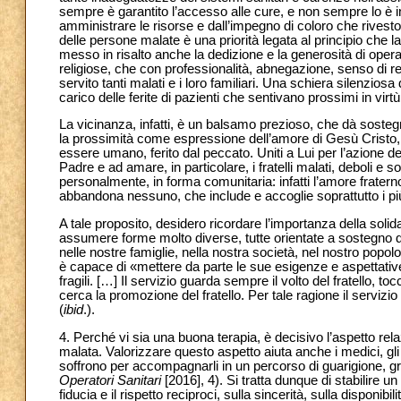
sempre è garantito l’accesso alle cure, e non sempre lo è i
amministrare le risorse e dall’impegno di coloro che riveston
delle persone malate è una priorità legata al principio che
messo in risalto anche la dedizione e la generosità di operator
religiose, che con professionalità, abnegazione, senso di r
servito tanti malati e i loro familiari. Una schiera silenzio
carico delle ferite di pazienti che sentivano prossimi in vi
La vicinanza, infatti, è un balsamo prezioso, che dà sostegn
la prossimità come espressione dell’amore di Gesù Cristo
essere umano, ferito dal peccato. Uniti a Lui per l’azione d
Padre e ad amare, in particolare, i fratelli malati, deboli e so
personalmente, in forma comunitaria: infatti l’amore frater
abbandona nessuno, che include e accoglie soprattutto i più 
A tale proposito, desidero ricordare l’importanza della soli
assumere forme molto diverse, tutte orientate a sostegno de
nelle nostre famiglie, nella nostra società, nel nostro popolo
è capace di «mettere da parte le sue esigenze e aspettative
fragili. […] Il servizio guarda sempre il volto del fratello, to
cerca la promozione del fratello. Per tale ragione il serv
(
ibid
.).
4. Perché vi sia una buona terapia, è decisivo l’aspetto rel
malata. Valorizzare questo aspetto aiuta anche i medici, gli in
soffrono per accompagnarli in un percorso di guarigione, gra
Operatori Sanitari
[2016], 4). Si tratta dunque di stabilire un
fiducia e il rispetto reciproci, sulla sincerità, sulla disponib