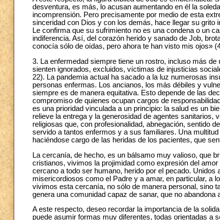
desventura, es más, lo acusan aumentando en él la soleda
incomprensión. Pero precisamente por medio de esta extrem
sinceridad con Dios y con los demás, hace llegar su grito i
Le confirma que su sufrimiento no es una condena o un cas
indiferencia. Así, del corazón herido y sanado de Job, br
conocía sólo de oídas, pero ahora te han visto mis ojos» (4
3. La enfermedad siempre tiene un rostro, incluso más de 
sienten ignorados, excluidos, víctimas de injusticias soci
22). La pandemia actual ha sacado a la luz numerosas insuf
personas enfermas. Los ancianos, los más débiles y vulner
siempre es de manera equitativa. Esto depende de las deci
compromiso de quienes ocupan cargos de responsabilidad. 
es una prioridad vinculada a un principio: la salud es un 
relieve la entrega y la generosidad de agentes sanitarios, v
religiosas que, con profesionalidad, abnegación, sentido 
servido a tantos enfermos y a sus familiares. Una multitu
haciéndose cargo de las heridas de los pacientes, que sen
La cercanía, de hecho, es un bálsamo muy valioso, que b
cristianos, vivimos la projimidad como expresión del amor
cercano a todo ser humano, herido por el pecado. Unidos a
misericordiosos como el Padre y a amar, en particular, a 
vivimos esta cercanía, no sólo de manera personal, sino ta
genera una comunidad capaz de sanar, que no abandona a n
A este respecto, deseo recordar la importancia de la solid
puede asumir formas muy diferentes, todas orientadas a sost