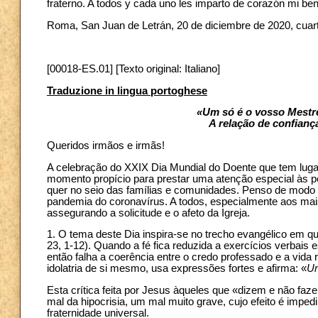
fraterno. A todos y cada uno les imparto de corazón mi ben
Roma, San Juan de Letrán, 20 de diciembre de 2020, cuar
[00018-ES.01] [Texto original: Italiano]
Traduzione in lingua portoghese
«Um só é o vosso Mestre 
A relação de confianç
Queridos irmãos e irmãs!
A celebração do XXIX Dia Mundial do Doente que tem luga
momento propício para prestar uma atenção especial às p
quer no seio das famílias e comunidades. Penso de modo 
pandemia do coronavírus. A todos, especialmente aos mais
assegurando a solicitude e o afeto da Igreja.
1. O tema deste Dia inspira-se no trecho evangélico em q
23, 1-12). Quando a fé fica reduzida a exercícios verbais 
então falha a coerência entre o credo professado e a vida 
idolatria de si mesmo, usa expressões fortes e afirma: «
Um
Esta crítica feita por Jesus àqueles que «dizem e não faz
mal da hipocrisia, um mal muito grave, cujo efeito é impe
fraternidade universal.