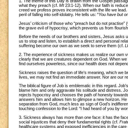
1. The theme of this Day is drawn from the Gospel passage 
what they preach (cf.
Mt
23:1-12). When our faith is reduc
creed we profess proves inconsistent with the life we lead
peril of falling into self-idolatry. He tells us: “
You have but on
Jesus’ criticism of those who “preach but do not practise” 
the grave evil of hypocrisy, which prevents us from flourishin
Before the needs of our brothers and sisters, Jesus asks 
us to stop and listen, to establish a direct and personal rel
suffering become our own as we seek to serve them (cf.
L
2. The experience of sickness makes us realize our own vuln
clearly that we are creatures dependent on God. When we a
find ourselves powerless, since our health does not depend o
Sickness raises the question of life’s meaning, which we br
lives, we may not find an immediate answer. Nor are our re
The biblical figure of Job is emblematic in this regard. Job
blame him and only aggravate his solitude and distress. Job 
rejects hypocrisy and chooses the path of honesty towards 
answers him and allows him to glimpse a new horizon. He co
separation from God, much less as sign of God’s indiffere
touching confession to the Lord: “I had heard of you by w
3. Sickness always has more than one face: it has the face 
social injustices that deny their fundamental rights (cf.
Frate
healthcare systems and exposed inefficiencies in the care 