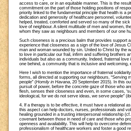
access to care, or in an equitable manner. This is the resu
commitment on the part of those holding positions of respons
priority linked to the fundamental principle that health is
dedication and generosity of healthcare personnel, volunte
helped, treated, comforted and served so many of the sick an
love of neighbour. A silent multitude of men and women, they
whom they saw as neighbours and members of our one hu
Such closeness is a precious balm that provides support and
experience that closeness as a sign of the love of Jesus Ch
man and woman wounded by sin. United to Christ by the work
to love in particular our frail, infirm and suffering brothers a
individuals but also as a community. Indeed, fraternal lov
one behind, a community that is inclusive and welcoming, e
Here I wish to mention the importance of fraternal solidarit
forms, all directed at supporting our neighbours. “Serving m
people” (
Homily in Havana
, 20 September 2015). In this out
pursuit of power, before the concrete gaze of those who ar
flesh, senses their closeness and even, in some cases, ‘suf
ideological, for we do not serve ideas, we serve people” (ibi
4. If a therapy is to be effective, it must have a relational 
this aspect can help doctors, nurses, professionals and vol
healing grounded in a trusting interpersonal relationship (cf
covenant between those in need of care and those who prov
openness and availability. This will help to overcome defens
professionalism of healthcare workers and foster a good rela