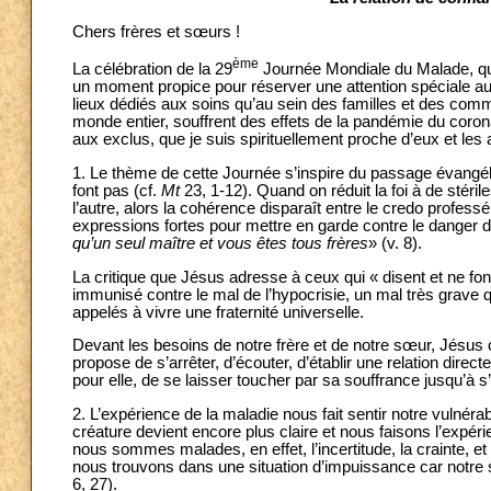
Chers frères et sœurs !
ème
La célébration de la 29
Journée Mondiale du Malade, qui
un moment propice pour réserver une attention spéciale aux
lieux dédiés aux soins qu’au sein des familles et des com
monde entier, souffrent des effets de la pandémie du coron
aux exclus, que je suis spirituellement proche d’eux et les as
1. Le thème de cette Journée s’inspire du passage évangéli
font pas (cf.
Mt
23, 1-12). Quand on réduit la foi à de stéril
l’autre, alors la cohérence disparaît entre le credo profess
expressions fortes pour mettre en garde contre le danger de 
qu’un seul maître et vous êtes tous frères
»
(v. 8).
La critique que Jésus adresse à ceux qui « disent et ne font
immunisé contre le mal de l’hypocrisie, un mal très grave 
appelés à vivre une fraternité universelle.
Devant les besoins de notre frère et de notre sœur, Jésus o
propose de s’arrêter, d’écouter, d’établir une relation direc
pour elle, de se laisser toucher par sa souffrance jusqu’à s
2. L’expérience de la maladie nous fait sentir notre vulnéra
créature devient encore plus claire et nous faisons l’exp
nous sommes malades, en effet, l’incertitude, la crainte, e
nous trouvons dans une situation d’impuissance car notre 
6, 27).