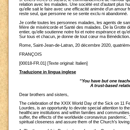
relation avec les malades. Une société est d’autant plus h
qu’elle sait le faire avec une efficacité animée d’un amour 
reste seul, que personne ne se sente exclu ni abandonné.
Je confie toutes les personnes malades, les agents de sant
Mère de miséricorde et Santé des malades. De la Grotte d
entier, qu’elle soutienne notre foi et notre espérance et qu
Sur tous et chacun, je donne de tout cœur ma Bénédiction.
Rome, Saint-Jean-de-Latran, 20 décembre 2020, quatrièm
FRANÇOIS
[00018-FR.01] [Texte original: Italien]
Traduzione in lingua inglese
“You have but one teache
A trust-based relati
Dear brothers and sisters,
The celebration of the XXIX World Day of the Sick on 11 Fe
Lourdes, is an opportunity to devote special attention to t
healthcare institutions and within families and communities
suffer, the effects of the worldwide coronavirus pandemic. 
spiritual closeness and assure them of the Church’s loving