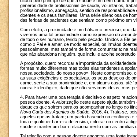
ditada pelo princípio de que a saúde é um bem comum p
generosidade de profissionais de saúde, voluntários, traba
profissionalismo, abnegação, sentido de responsabilidade
doentes e os seus familiares. Uma série silenciosa de ho
das feridas de pacientes que sentiam como próximo em v
Com efeito, a proximidade é um bálsamo precioso, que dá
vivemos uma tal proximidade como expressão do amor de
de todo o ser humano, ferido pelo pecado. Unidos a Ele p
como o Pai e a amar, de modo especial, os irmãos doentes,
pessoalmente, mas também de forma comunitária: na reali
que não abandona ninguém, que inclui e acolhe sobretudo 
A propósito, quero recordar a importância da solidariedad
formas muito diferentes mas todas elas tendentes a apoiar 
nossa sociedade, do nosso povo». Neste compromisso, cada
as suas exigências e expectativas, os seus desejos de omni
carne, sente a sua proximidade e, em alguns casos, até “
nunca é ideológico, dado que não servimos ideias, mas p
4. Para haver uma boa terapia é decisivo o aspeto relacio
pessoa doente. A valorização deste aspeto ajuda também o
daqueles que sofrem para os acompanhar ao longo do itiner
Nova Carta dos Agentes da Saúde
, 2016, 4). Trata-se, p
aqueles que as tratam; um pacto baseado na confiança e r
toda e qualquer barreira defensiva, colocar no centro a di
saúde e manter um bom relacionamento com as famílias 
Tal relação com a pessoa doente encontra uma fonte ines