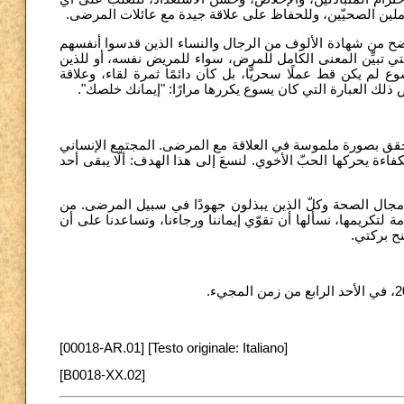
لعاملين الصحيّين، وللحفاظ على علاقة جيدة مع عائلات المرضى
ح من شهادة الألوف من الرجال والنساء الذين قدسوا أنفسهم
 تبيِّن المعنى الكامل للمرض، سواء للمريض نفسه، أو للذين
ع لم يكن قط عملًا سحريًّا، بل كان دائمًا ثمرة لقاء، وعلاقة
ِص ذلك العبارة التي كان يسوع يكررها مرارًا: "إيمانك خلصك
ذه تتحقق بصورة ملموسة في العلاقة مع المرضى. المجتمع الإنساني
اءة يحركها الحبّ الأخوي. لنسعَ إلى هذا الهدف: ألّا يبقى أحد
 مجال الصحة وكلّ الذين يبذلون جهودًا في سبيل المرضى. من
 لتكريمها، نسألها أن تقوّي إيماننا ورجاءنا، وتساعدنا على أن
منح بركتي
[00018-AR.01] [Testo originale: Italiano]
[B0018-XX.02]