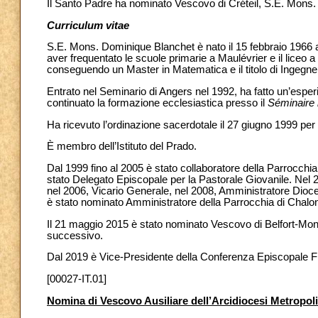
Il Santo Padre ha nominato Vescovo di Créteil, S.E. Mons.
Curriculum vitae
S.E. Mons. Dominique Blanchet è nato il 15 febbraio 1966 a
aver frequentato le scuole primarie a Maulévrier e il liceo a 
conseguendo un Master in Matematica e il titolo di Ingegne
Entrato nel Seminario di Angers nel 1992, ha fatto un’esper
continuato la formazione ecclesiastica presso il
Séminaire 
Ha ricevuto l’ordinazione sacerdotale il 27 giugno 1999 per 
È membro dell’Istituto del Prado.
Dal 1999 fino al 2005 è stato collaboratore della Parrocchi
stato Delegato Episcopale per la Pastorale Giovanile. Nel
nel 2006, Vicario Generale, nel 2008, Amministratore Dioc
è stato nominato Amministratore della Parrocchia di Chalon
Il 21 maggio 2015 è stato nominato Vescovo di Belfort-Montb
successivo.
Dal 2019 è Vice-Presidente della Conferenza Episcopale 
[00027-IT.01]
Nomina di Vescovo Ausiliare dell’Arcidiocesi Metropol