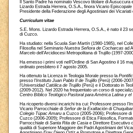
Il Santo Padre ha nominato Vescovo titolare di Ausuccura e 
Lizardo Estrada Herrera, O.S.A., finora Vicario Episcopale p
Presidente della Federazione degli Agostiniani dei Vicariati 
Curriculum vitae
S.E. Mons. Lizardo Estrada Herrera, O.S.A., è nato il 23 s
di Cuzco.
Ha studiato: nella Scuola
San Martín
(1980-1985), nel Coll
Filosofia nel Seminario
Nuestra Señora de Cocharcas
ad A
Marcelo
dell’Arcidiocesi Metropolitana di Trujillo (1997-2000
Ha emesso i primi voti nell’Ordine di San Agostino il 16 ma
ordinato presbitero il 7 agosto 2005.
Ha ottenuto la Licenza in Teologia Morale presso la
Pontifi
presso l’
Instituto Juan Pablo II de Trujillo
(Perú) (2006-2007
l’
Universidad Católica de Trujillo
(Perú) e il Dottorato in Teo
(2009-2012). Nel 2020 ha frequentato un corso di specializz
Centro Bíblico Teológico Pastoral para América Latina y el
Ha ricoperto diversi incarichi tra cui: Professore presso l’
I
Vicario Parrocchiale di
Señor de la Exaltación
di Chuquibam
Colegio Túpac Amaru
a Cuzco (2005-2006); Professore di 
Cuzco (2006-2009); Professore di Etica Filosofica, Formato
Parrocchiale di
Santa Rita de Casia
e Direttore Esecutivo 
qualità di Superiore Maggiore dei Padri Agostiniani del Vica
Agostiniano
Fray Diego Ortiz
e Promotore e Direttore Gene