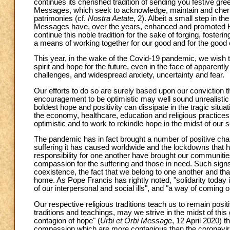
continues its cherished tradition of sending you festive greet
Messages, which seek to acknowledge, maintain and cherish t
patrimonies (cf.
Nostra Aetate
, 2). Albeit a small step in th
Messages have, over the years, enhanced and promoted Hi
continue this noble tradition for the sake of forging, foste
a means of working together for our good and for the good o
This year, in the wake of the Covid-19 pandemic, we wish 
spirit and hope for the future, even in the face of apparentl
challenges, and widespread anxiety, uncertainty and fear.
Our efforts to do so are surely based upon our conviction 
encouragement to be optimistic may well sound unrealistic t
boldest hope and positivity can dissipate in the tragic situ
the economy, healthcare, education and religious practices. 
optimistic and to work to rekindle hope in the midst of our s
The pandemic has in fact brought a number of positive chan
suffering it has caused worldwide and the lockdowns that h
responsibility for one another have brought our communities
compassion for the suffering and those in need. Such signs
coexistence, the fact that we belong to one another and tha
home. As Pope Francis has rightly noted, "solidarity today 
of our interpersonal and social ills", and "a way of coming out
Our respective religious traditions teach us to remain posit
traditions and teachings, may we strive in the midst of this 
contagion of hope" (
Urbi et Orbi Message
, 12 April 2020) 
compassion which are more contagious than the coronavirus