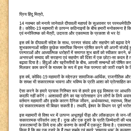
प्रिय हिंदू मित्रो,
14 नवम्बर को मनाये जानेवाले दीपावली महापर्व के सुअवसर पर परमधर्मपीठ
है। कोविद-19 महामारी से उत्पन्न कठिनाइयों के बीच हमारी मनोकामना है कि
एवं मनोस्तिष्क को मैत्री, उदारता और एकात्मता के प्रकाश से भर दे!
इस वर्ष के दीपावली संदेश के साथ, परस्पर संवाद और सहयोग को बढ़ावा देन
शुभकामनाओं सहित कुछेक सामयिक चिन्तन प्रेषित करने की अपनी संजोई हुई 
परम्पराओं और आध्यात्मिक धरोहरों में समागत शुभ बातों को स्वीकार करने
अन्तरधर्म सम्वाद की सराहना एवं सहयोग की दिशा में एक छोटा-सा कदम है तथापि 
बढ़ावा दिया है। हिंदुओं और ख्रीस्तीयों के बीच, आपसी सम्बन्धों को पोषित 
मिलकर काम करने के माध्यम के रूप में इस नेक परम्परा को जारी रखने के लि
इस वर्ष, कोविद-19 महामारी के मद्देनज़र सामाजिक-आर्थिक, राजनीतिक और आ
के समक्ष भी सकारात्मक भावना और भविष्य के प्रति आशा को प्रोत्साहित
ऐसा करने के हमारे प्रयास निश्चित रूप से हमारे इस दृढ़ विश्वास पर आधारित 
कदापि नहीं करेंगे। आशावादी होने का यह प्रोत्साहन उन लोगों के लिये अव
वर्तमान महामारी और इसके कारण दैनिक जीवन, अर्थव्यवस्था, स्वास्थ्य, शिक्षा 
एवं सकारात्मकता भी बिखर सकती है। तथापि, ईश्वर के विधान पर पूर्ण भरोस
इस महामारी से विश्व भर में उत्पन्न अभूतपूर्व पीड़ा और लॉकडाउन से जन-ज
सकारात्मक परिवर्तन लाए हैं। दुख और एक दूसरे के प्रति ज़िम्मेदारी की भावना 
ज़रूरतमन्दों के लिये दया और करुणा के कार्यों में एकजुट किया है। एकात्म
किया है कि हम एक दूसरे के हैं तथा सबके एवं हमारे ‘सामान्य धाम’ के कल्य