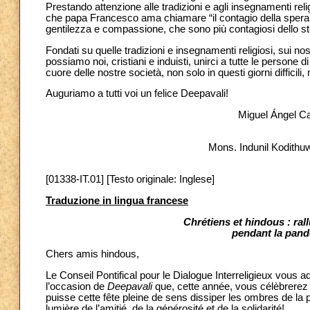
Prestando attenzione alle tradizioni e agli insegnamenti reli
che papa Francesco ama chiamare “il contagio della spera
gentilezza e compassione, che sono più contagiosi dello s
Fondati su quelle tradizioni e insegnamenti religiosi, sui nos
possiamo noi, cristiani e induisti, unirci a tutte le persone 
cuore delle nostre società, non solo in questi giorni difficili
Auguriamo a tutti voi un felice Deepavali!
Miguel Ángel C
Mons. Indunil Kodith
[01338-IT.01] [Testo originale: Inglese]
Traduzione in lingua francese
Chrétiens et hindous : ral
pendant la pand
Chers amis hindous,
Le Conseil Pontifical pour le Dialogue Interreligieux vous
l’occasion de
Deepavali
que, cette année, vous célèbrerez 
puisse cette fête pleine de sens dissiper les ombres de la pe
lumière de l’amitié, de la générosité et de la solidarité!