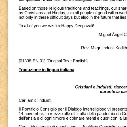
Based on those religious traditions and teachings, our sh
as Christians and Hindus, join all people of good will in work
not only in these difficult days but also in the future that lie
To all of you we wish a Happy Deepavali!
Miguel Ángel C
Rev. Msgr. Indunil Kod
[01338-EN.01] [Original Text: English]
Traduzione in lingua italiana
Cristiani e induisti: riac
durante la pa
Cari amici induisti,
Il Pontificio Consiglio per il Dialogo Interreligioso vi present
14 novembre. In mezzo alle difficoltà della pandemia da Cov
dell’ansia e di ogni timore e colmare menti e cuori con la luc
Con il Messaggio di quest’anno, il Pontificio Consiglio incar