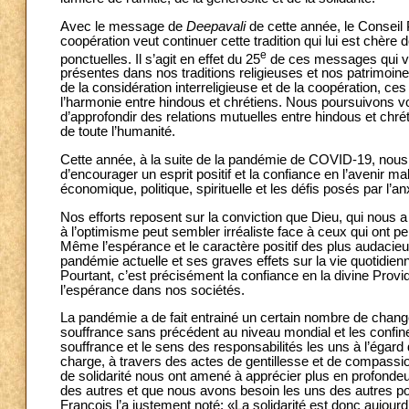
Avec le message de
Deepavali
de cette année, le Conseil P
coopération veut continuer cette tradition qui lui est chère
e
ponctuelles. Il s’agit en effet du 25
de ces messages qui vis
présentes dans nos traditions religieuses et nos patrimoine
de la considération interreligieuse et de la coopération, c
l’harmonie entre hindous et chrétiens. Nous poursuivons volo
d’approfondir des relations mutuelles entre hindous et chré
de toute l’humanité.
Cette année, à la suite de la pandémie de COVID-19, nous
d’encourager un esprit positif et la confiance en l’avenir
économique, politique, spirituelle et les défis posés par l’anxi
Nos efforts reposent sur la conviction que Dieu, qui nous
à l’optimisme peut sembler irréaliste face à ceux qui ont 
Même l’espérance et le caractère positif des plus audacieu
pandémie actuelle et ses graves effets sur la vie quotidienne
Pourtant, c’est précisément la confiance en la divine Provi
l’espérance dans nos sociétés.
La pandémie a de fait entrainé un certain nombre de chang
souffrance sans précédent au niveau mondial et les confi
souffrance et le sens des responsabilités les uns à l’égard
charge, à travers des actes de gentillesse et de compassio
de solidarité nous ont amené à apprécier plus en profondeu
des autres et que nous avons besoin les uns des autres p
François l’a justement noté: «La solidarité est donc aujour