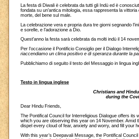
La festa di Diwali è celebrata da tutti gli Indù ed è conosc
fondata su un’antica mitologia, essa rappresenta la vittoria d
morte, del bene sul male.
La celebrazione vera e propria dura tre giorni segnando l’iniz
e sorelle, e l’adorazione a Dio.
Quest’anno la festa sarà celebrata da molti indù il 14 nove
Per l’occasione il Pontificio Consiglio per il Dialogo Interr
riaccendiamo un clima positivo e di speranza durante la p
Pubblichiamo di seguito il testo del Messaggio in lingua ingl
Testo in lingua inglese
Christians and Hindu
during the Cov
Dear Hindu Friends,
The Pontifical Council for Interreligious Dialogue offers i
which you are observing this year on 14 November. Amid the
dispel every cloud of fear, anxiety and worry, and fill your h
With this year’s Deepavali Message, the Pontifical Council