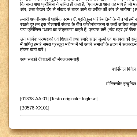
कि सन्त पापा फ्राँसिस ने उचित ही कहा है, "एकात्मता आज वह मार्ग है जो मह
ओर, तथा बेहतर ढंग से संकट से बाहर आने के तरीके की ओर ले जायेगा" (
स
हमारी अपनी-अपनी धार्मिक परम्पराएँ, प्रतिकूल परिस्थितियों के बीच भी ह
रखते हुए हम इस विश्व्यापी संकट के बीच कोरोनोवायरस से कहीं अधिक संक्रा
पापा फ्राँसिस "आशा का संक्रमण" कहते हैं, प्रयास करें (
रोम शहर एवं विश्व
उन धार्मिक परम्पराओं एवं शिक्षाओं तथा हमारे साझा मूल्यों एवं मानवता की 
में अपितु हमारे समक्ष प्रस्तुत भविष्य में भी अपने समाजों के हृदय में सका
होकर कार्य करें।
आप सबको दीपावली की मंगलकामनाएं!
कार्डिनल मिगेल
मोन्सिन्योर इन्दु
[01338-AA.01] [Testo originale: Inglese]
[B0576-XX.01]