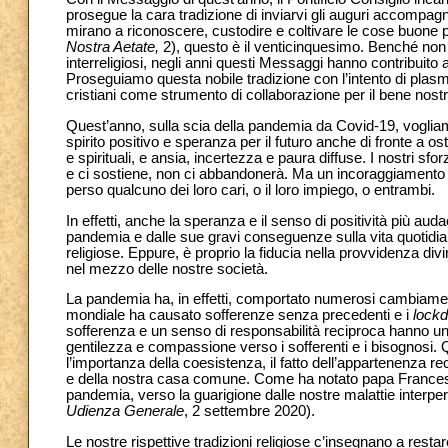
prosegue la cara tradizione di inviarvi gli auguri accompag
mirano a riconoscere, custodire e coltivare le cose buone pre
Nostra Aetate,
2), questo è il venticinquesimo. Benché non s
interreligiosi, negli anni questi Messaggi hanno contribuito a
Proseguiamo questa nobile tradizione con l’intento di plasma
cristiani come strumento di collaborazione per il bene nostro
Quest’anno, sulla scia della pandemia da Covid-19, vogliam
spirito positivo e speranza per il futuro anche di fronte a 
e spirituali, e ansia, incertezza e paura diffuse. I nostri s
e ci sostiene, non ci abbandonerà. Ma un incoraggiamento 
perso qualcuno dei loro cari, o il loro impiego, o entrambi.
In effetti, anche la speranza e il senso di positività più auda
pandemia e dalle sue gravi conseguenze sulla vita quotidian
religiose. Eppure, è proprio la fiducia nella provvidenza di
nel mezzo delle nostre società.
La pandemia ha, in effetti, comportato numerosi cambiamenti
mondiale ha causato sofferenze senza precedenti e i
lock
sofferenza e un senso di responsabilità reciproca hanno unit
gentilezza e compassione verso i sofferenti e i bisognosi. Q
l’importanza della coesistenza, il fatto dell’appartenenza reci
e della nostra casa comune. Come ha notato papa Francesco
pandemia, verso la guarigione dalle nostre malattie interperso
Udienza Generale
, 2 settembre 2020).
Le nostre rispettive tradizioni religiose c’insegnano a rest