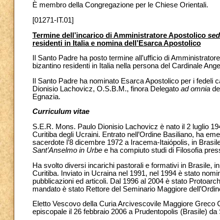
È membro della Congregazione per le Chiese Orientali.
[01271-IT.01]
Termine dell’incarico di Amministratore Apostolico
sed
residenti in Italia e nomina dell’Esarca Apostolico
Il Santo Padre ha posto termine all’ufficio di Amministrator
bizantino residenti in Italia nella persona del Cardinale An
Il Santo Padre ha nominato Esarca Apostolico per i fedeli catt
Dionisio Lachovicz, O.S.B.M., finora Delegato
ad omnia
del
Egnazia.
Curriculum vitae
S.E.R. Mons. Paulo Dionisio Lachovicz è nato il 2 luglio 1
Curitiba degli Ucraini. Entrato nell’Ordine Basiliano, ha e
sacerdote l’8 dicembre 1972 a Iracema-Itaiópolis, in Brasile
Sant’Anselmo in Urbe
e ha compiuto studi di Filosofia pres
Ha svolto diversi incarichi pastorali e formativi in Brasile, i
Curitiba. Inviato in Ucraina nel 1991, nel 1994 è stato nomin
pubblicazioni ed articoli. Dal 1996 al 2004 è stato Protoarc
mandato è stato Rettore del Seminario Maggiore dell’Ordin
Eletto Vescovo della Curia Arcivescovile Maggiore Greco C
episcopale il 26 febbraio 2006 a Prudentopolis (Brasile) da