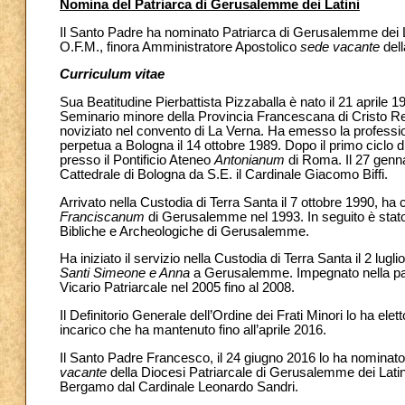
Nomina del Patriarca di Gerusalemme dei Latini
Il Santo Padre ha nominato Patriarca di Gerusalemme dei 
O.F.M., finora Amministratore Apostolico
sede vacante
del
Curriculum vitae
Sua Beatitudine Pierbattista Pizzaballa è nato il 21 aprile 
Seminario minore della Provincia Francescana di Cristo Re, 
noviziato nel convento di La Verna. Ha emesso la professi
perpetua a Bologna il 14 ottobre 1989. Dopo il primo ciclo di 
presso il Pontificio Ateneo
Antonianum
di Roma. Il 27 genna
Cattedrale di Bologna da S.E. il Cardinale Giacomo Biffi.
Arrivato nella Custodia di Terra Santa il 7 ottobre 1990, ha 
Franciscanum
di Gerusalemme nel 1993. In seguito è stato
Bibliche e Archeologiche di Gerusalemme.
Ha iniziato il servizio nella Custodia di Terra Santa il 2 l
Santi Simeone e Anna
a Gerusalemme. Impegnato nella pasto
Vicario Patriarcale nel 2005 fino al 2008.
Il Definitorio Generale dell’Ordine dei Frati Minori lo ha e
incarico che ha mantenuto fino all’aprile 2016.
Il Santo Padre Francesco, il 24 giugno 2016 lo ha nominat
vacante
della Diocesi Patriarcale di Gerusalemme dei Latini
Bergamo dal Cardinale Leonardo Sandri.