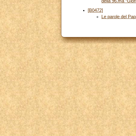
della 96.ma “Giorn
[B0472]
Le parole del Papa