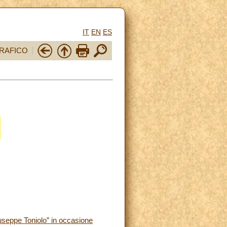
IT
EN
ES
RAFICO
Giuseppe Toniolo” in occasione