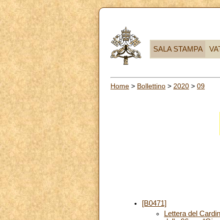
SALA STAMPA
VA
Home
>
Bollettino
>
2020
>
09
[B0471]
Lettera del Cardin