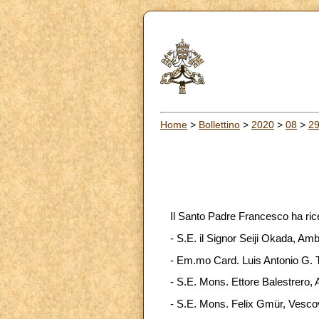
Home
>
Bollettino
>
2020
>
08
>
2
Il Santo Padre Francesco ha ric
- S.E. il Signor Seiji Okada, Am
- Em.mo Card. Luis Antonio G. Ta
- S.E. Mons. Ettore Balestrero, 
- S.E. Mons. Felix Gmür, Vescov