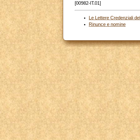
[00982-IT.01]
Le Lettere Credenziali d
Rinunce e nomine